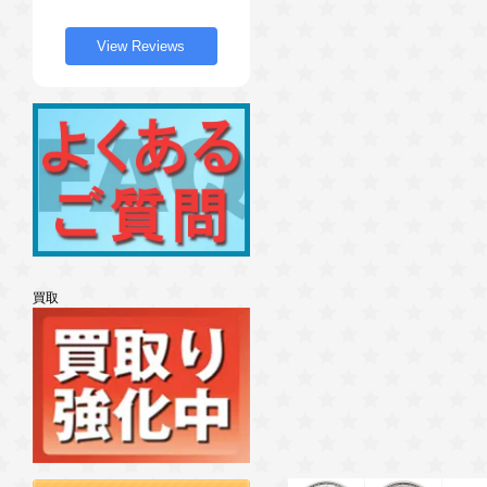
View Reviews
買取