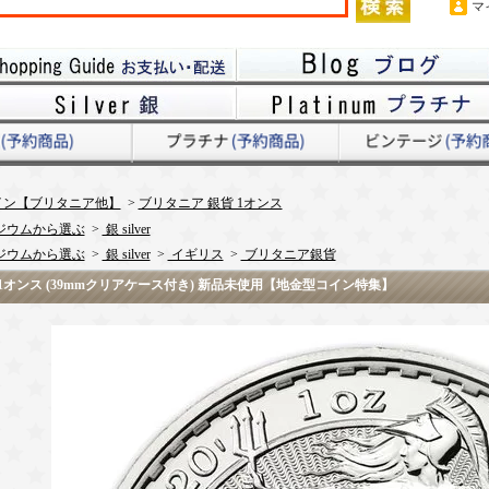
マ
イン【ブリタニア他】
>
ブリタニア 銀貨 1オンス
ジウムから選ぶ
>
銀 silver
ジウムから選ぶ
>
銀 silver
>
イギリス
>
ブリタニア銀貨
貨 1オンス (39mmクリアケース付き) 新品未使用【地金型コイン特集】