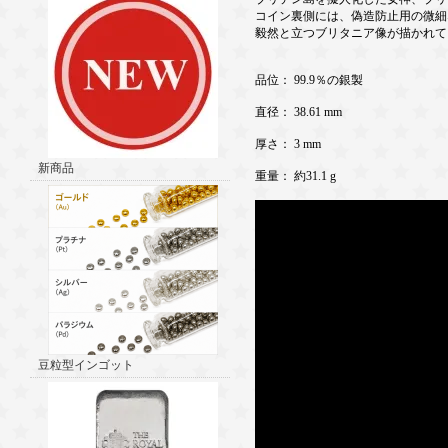
コイン裏側には、偽造防止用の微細
毅然と立つブリタニア像が描かれて
品位： 99.9％の銀製
直径： 38.61 mm
厚さ： 3 mm
新商品
重量： 約31.1 g
豆粒型インゴット