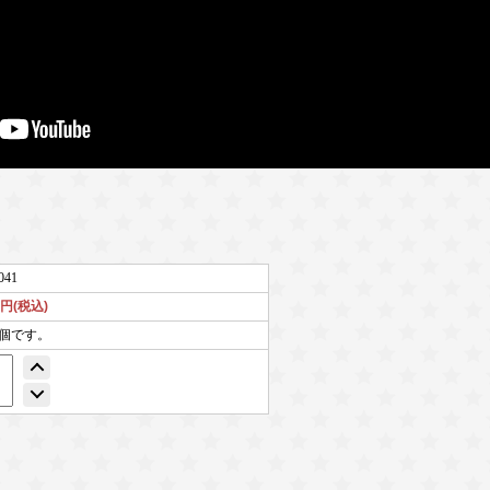
041
2円(税込)
0個です。