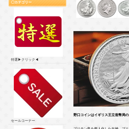
カテゴリー
特選▶クリック◀
野口コインはイギリス王立造幣局の
セールコーナー
ブリテン島を擬人化した女神、ブリ