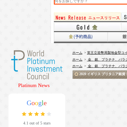
ホーム
>
英王立造幣局製地金型コ
ホーム
>
金、銀、プラチナ、パラ
ホーム
>
金、銀、プラチナ、パラ
2020 イギリス ブリタニア銀
Platinum News
G
o
o
g
l
e
4.1 out of 5 stars