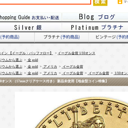
マ
イン 【イーグル・バッファロー】
>
イーグル金貨 1/10オンス
ジウムから選ぶ
>
金 gold
ジウムから選ぶ
>
金 gold
>
アメリカ
>
イーグル金貨
ジウムから選ぶ
>
金 gold
>
アメリカ
>
イーグル金貨
>
イーグル金貨
>
1/10オ
 1/10オンス （17mmクリアケース付き） 新品未使用【地金型コイン特集】