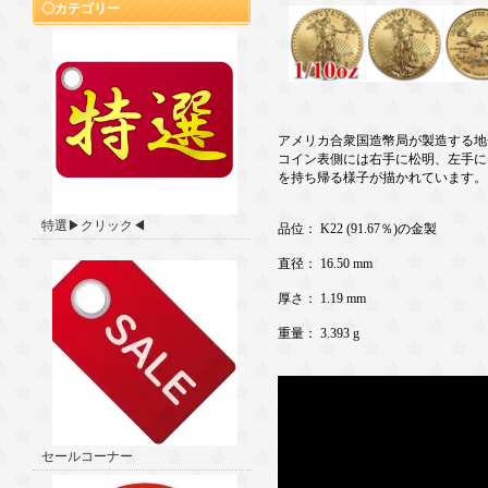
カテゴリー
アメリカ合衆国造幣局が製造する地
コイン表側には右手に松明、左手に
を持ち帰る様子が描かれています。
特選▶クリック◀
品位： K22 (91.67％)の金製
直径： 16.50 mm
厚さ： 1.19 mm
重量： 3.393 g
セールコーナー