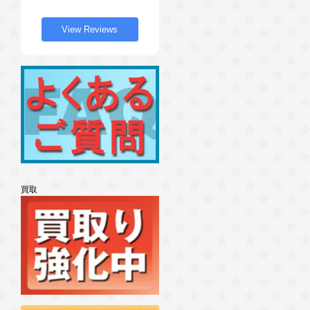
View Reviews
買取