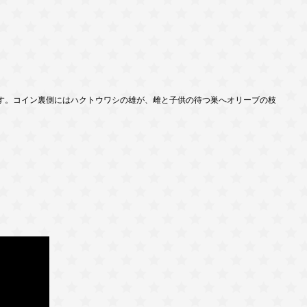
す。コイン裏側にはハクトウワシの雄が、雌と子供の待つ巣へオリーブの枝