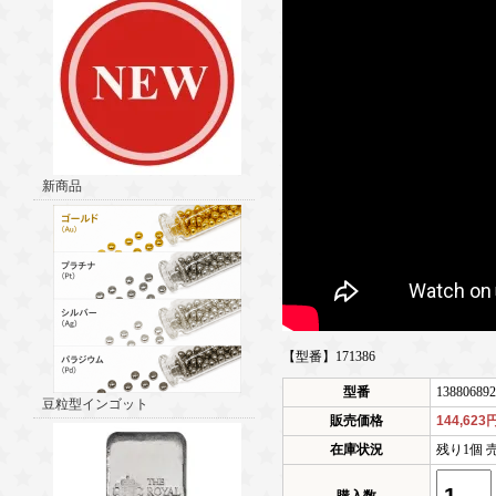
新商品
【型番】171386
型番
138806892
豆粒型インゴット
販売価格
144,623
在庫状況
残り1個 