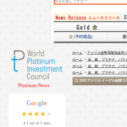
ホーム
>
アメリカ造幣局製地金型コ
ホーム
>
金、銀、プラチナ、パラ
ホーム
>
金、銀、プラチナ、パラ
ホーム
>
金、銀、プラチナ、パラ
2019 アメリカ イーグル金貨
Platinum News
G
o
o
g
l
e
4.1 out of 5 stars