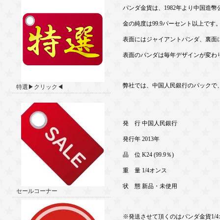
パンダ金貨は、1982年より中国造
金の純度は99.9パーセント以上です
表面にはジャイアントパンダ、裏面
表面のパンダは毎年デザインが変わ
弊社では、中国人民銀行のパックで
特選▶クリック◀
発 行 中国人民銀行
発行年 2013年
品 位 K24 (99.9％)
重 量 1/4オンス
状 態 新品・未使用
セールコーナー
※発送させて頂くのはパンダ金貨1/4