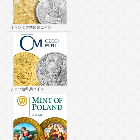
オランダ造幣局製コイン
チェコ造幣局コイン