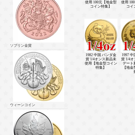
使用 100元【地金型
使用 1
コイン特集】
コイ
ソブリン金貨
1982 中国 パンダ金
1997 
貨 1/4オンス新品未
貨 1/4
使用【地金型コイン
デート
特集】
【地金
ウィーンコイン