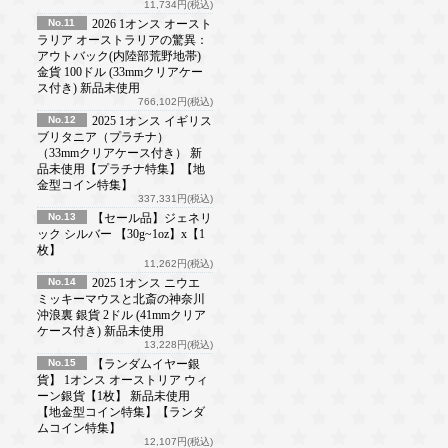
11,734円(税込)
No.11
2026 1オンス オースト
ラリア オーストラリアの驚異：
アウトバック(内陸部荒野地帯)
金貨 100ドル (33mmクリアケー
ス付き) 新品未使用
766,102円(税込)
No.12
2025 1オンス イギリス
ブリタニア（プラチナ）
（33mmクリアケース付き） 新
品未使用【プラチナ特集】【地
金型コイン特集】
337,331円(税込)
No.13
【セール品】ジェネリ
ック シルバー 【30g~1oz】x【1
枚】
11,262円(税込)
No.14
2025 1オンス ニウエ
ミッキーマウスと北斎の神奈川
沖浪裏 銀貨 2ドル (41mmクリア
ケース付き) 新品未使用
13,228円(税込)
No.15
【ランダムイヤー銀
貨】 1オンス オーストリア ウィ
ーン銀貨【1枚】 新品未使用
【地金型コイン特集】【ランダ
ムコイン特集】
12,107円(税込)