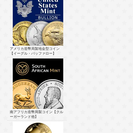
アメリカ造幣局製地金型コイン
【イーグル・バッファロー】
南アフリカ造幣局製コイン【クル
ーガーランド他】