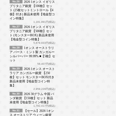
No.26
2026 1オンス イギリス
ブリタニア銀貨 【100枚】セッ
ト (25枚セットミントロール【4
個】付き) 新品未使用【地金型コ
イン特集】
1,181,991円(税込)
No.27
2026 1オンス イギリス
ブリタニア銀貨 【500枚】セッ
ト (モンスターBOX) 新品未使用
【地金型コイン特集】
5,879,933円(税込)
No.28
1オンス オーストラリ
ア パース・ミント製 カンガルー
シルバーバー 99.99% ■【5枚】セ
ット
58,407円(税込)
No.29
2026 1オンス オースト
ラリア カンガルー銀貨 【250
枚】セット モンスターBOX付き
新品未使用【地金型コイン特
集】
2,959,229円(税込)
No.30
2026 30グラム 中国 パ
ンダ銀貨 【150枚】セット 新品
未使用【地金型コイン特集】
1,782,417円(税込)
No.31
【セール】2026 1オン
ス オーストリア ウィーン銀貨