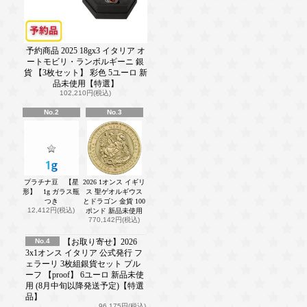
予約商品 2025 18gx3 イタリア オ
ートモビリ・ランボルギーニ 銀
貨 【3枚セット】 彩色 5ユーロ 新
品未使用【特選】
102,210円(税込)
No.2
No.3
プラチナ豆 【星
2026 1オンス イギリ
形】 1g ガラス瓶
ス 聖ゲオルギウス
つき
とドラゴン 金貨 100
12,412円(税込)
ポンド 新品未使用
770,142円(税込)
No.4
【お取り寄せ】2026
3x1オンス イタリア 公式発行 フ
ェラーリ 3枚組銀貨セット プル
ーフ 【proof】 6ユーロ 新品未使
用 (8月中旬以降発送予定)【特選
品】
96,175円(税込)