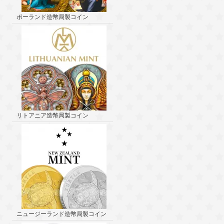
ポーランド造幣局製コイン
リトアニア造幣局製コイン
ニュージーランド造幣局製コイン