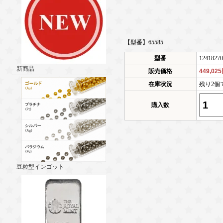
【型番】65585
型番
12418270
新商品
販売価格
449,02
在庫状況
残り2個
購入数
豆粒型インゴット