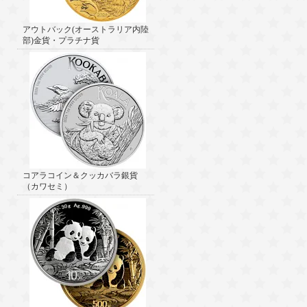
アウトバック(オーストラリア内陸
部)金貨・プラチナ貨
コアラコイン＆クッカバラ銀貨
（カワセミ）