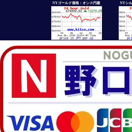
NYゴールド価格：オンス円建
NYシ