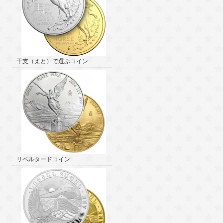
干支（えと）で選ぶコイン
リベルタードコイン