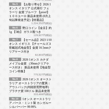
No.5
【お取り寄せ】2026 1
オンス イタリア 公式発行 フェ
ラーリ 金貨 プルーフ 【proof】
１００ユーロ 新品未使用 (8月上
旬以降発送予定)【特選品】
1,224,552円(税込)
No.6
野口コイン【金豆】約
1g 【5粒】 ガラス瓶つき
129,927円(税込)
No.7
【セール品】2023 1/10
オンス イギリス 【チャールズ３
世戴冠式地金型】金貨 16.5mmク
リアケース付き
82,803円(税込)
No.8
2026 1オンス カナダ
メイプル金貨 （30mmクリアケ
ース付き） 新品未使用【地金型
コイン特集】
775,527円(税込)
No.9
2026 1オンス オースト
ラリア オーストラリアの驚異：
アウトバック(内陸部荒野地帯)
プラチナ貨 100ドル 新品未使用
333,469円(税込)
No.10
1オンス オーストラリ
ア パース・ミント製 カンガルー
シルバーバー 99.99%