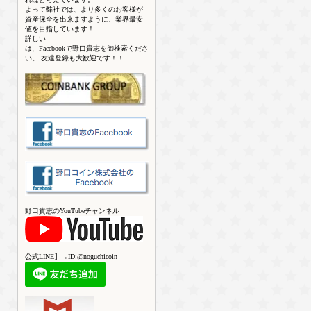
よって弊社では、より多くのお客様が
資産保全を出来ますように、業界最安
値を目指しています！
詳しい
は、Facebookで野口貴志を御検索くださ
い。 友達登録も大歓迎です！！
野口貴志のYouTubeチャンネル
公式LINE】→ID:@noguchicoin