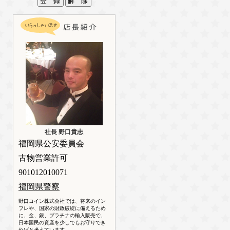
社長 野口貴志
福岡県公安委員会
古物営業許可
901012010071
福岡県警察
野口コイン株式会社では、将来のイン
フレや、国家の財政破綻に備えるため
に、金、銀、プラチナの輸入販売で、
日本国民の資産を少しでもお守りでき
ればと考えています。