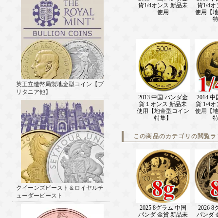
貨1/4オンス 新品未
貨1/4
使用
使用【
英王立造幣局製地金型コイン【ブ
リタニア他】
2013 中国 パンダ金
2014 
貨１オンス 新品未
貨 1/4
使用【地金型コイン
使用【
特集】
この商品のカテゴリの閲覧ラ
クイーンズビースト＆ロイヤルチ
ューダービースト
2025 8グラム 中国
2026 
パンダ 金貨 新品未
パンダ 