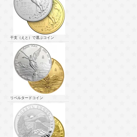
干支（えと）で選ぶコイン
リベルタードコイン