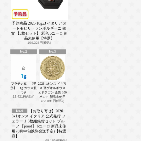
予約商品 2025 18gx3 イタリア オ
ートモビリ・ランボルギーニ 銀
貨 【3枚セット】 彩色 5ユーロ 新
品未使用【特選】
104,328円(税込)
No.2
No.3
プラチナ豆 【星
2026 1オンス イギリ
形】 1g ガラス瓶
ス 聖ゲオルギウス
つき
とドラゴン 金貨 100
12,421円(税込)
ポンド 新品未使用
783,891円(税込)
No.4
【お取り寄せ】2026
3x1オンス イタリア 公式発行 フ
ェラーリ 3枚組銀貨セット プル
ーフ 【proof】 6ユーロ 新品未使
用 (8月中旬以降発送予定)【特選
品】
98,169円(税込)