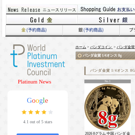
ホーム
>
パンダコイン
>
パンダ金貨 1
パンダ金貨 1/4オンス 8g
パンダ金貨 1/4オンス 
Platinum News
No.1
G
o
o
g
l
e
4.1 out of 5 stars
2026 8グラム 中国 パンダ 金