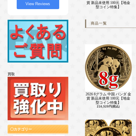
貨 新品未使用 100元【地金
View Reviews
型コイン特集】
商品一覧
買取
2026 8グラム 中国 パンダ 金
貨 新品未使用 100元【地金
型コイン特集】
216,529円(税込)
カテゴリー