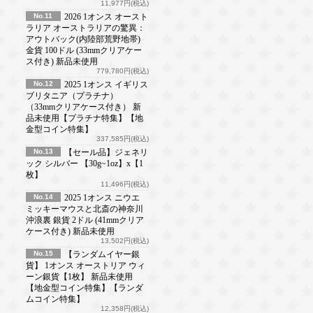
11,977円(税込)
No.11
2026 1オンス オースト
ラリア オーストラリアの驚異：
アウトバック(内陸部荒野地帯)
金貨 100ドル (33mmクリアケー
ス付き) 新品未使用
779,780円(税込)
No.12
2025 1オンス イギリス
ブリタニア（プラチナ）
（33mmクリアケース付き） 新
品未使用【プラチナ特集】【地
金型コイン特集】
337,585円(税込)
No.13
【セール品】ジェネリ
ック シルバー 【30g~1oz】x【1
枚】
11,496円(税込)
No.14
2025 1オンス ニウエ
ミッキーマウスと北斎の神奈川
沖浪裏 銀貨 2ドル (41mmクリア
ケース付き) 新品未使用
13,502円(税込)
No.15
【ランダムイヤー銀
貨】 1オンス オーストリア ウィ
ーン銀貨【1枚】 新品未使用
【地金型コイン特集】【ランダ
ムコイン特集】
12,358円(税込)