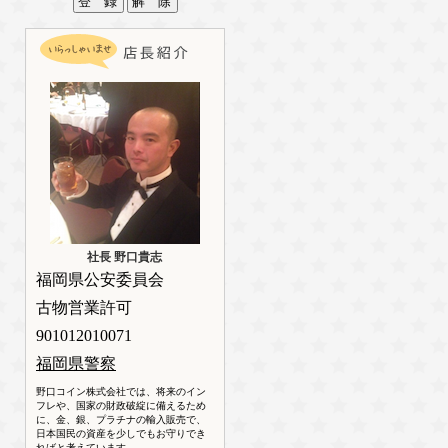
社長 野口貴志
福岡県公安委員会
古物営業許可
901012010071
福岡県警察
野口コイン株式会社では、将来のイン
フレや、国家の財政破綻に備えるため
に、金、銀、プラチナの輸入販売で、
日本国民の資産を少しでもお守りでき
ればと考えています。