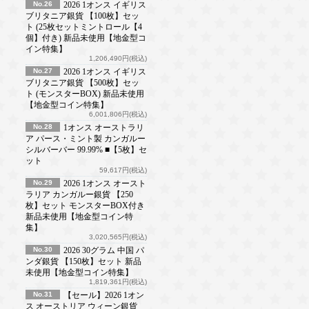
No.26
2026 1オンス イギリス
ブリタニア銀貨 【100枚】セッ
ト (25枚セットミントロール【4
個】付き) 新品未使用【地金型コ
イン特集】
1,206,490円(税込)
No.27
2026 1オンス イギリス
ブリタニア銀貨 【500枚】セッ
ト (モンスターBOX) 新品未使用
【地金型コイン特集】
6,001,806円(税込)
No.28
1オンス オーストラリ
ア パース・ミント製 カンガルー
シルバーバー 99.99% ■【5枚】セ
ット
59,617円(税込)
No.29
2026 1オンス オースト
ラリア カンガルー銀貨 【250
枚】セット モンスターBOX付き
新品未使用【地金型コイン特
集】
3,020,565円(税込)
No.30
2026 30グラム 中国 パ
ンダ銀貨 【150枚】セット 新品
未使用【地金型コイン特集】
1,819,361円(税込)
No.31
【セール】2026 1オン
ス オーストリア ウィーン銀貨