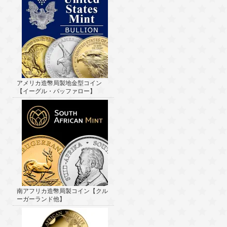
アメリカ造幣局製地金型コイン
【イーグル・バッファロー】
南アフリカ造幣局製コイン【クル
ーガーランド他】