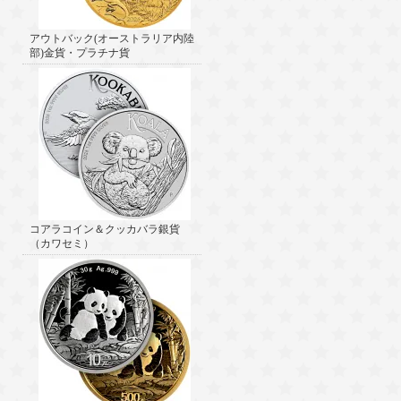
アウトバック(オーストラリア内陸
部)金貨・プラチナ貨
コアラコイン＆クッカバラ銀貨
（カワセミ）