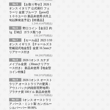
No.5
【お取り寄せ】2026 1
オンス イタリア 公式発行 フェ
ラーリ 金貨 プルーフ 【proof】
１００ユーロ 新品未使用 (8月上
旬以降発送予定)【特選品】
1,246,414円(税込)
No.6
野口コイン【金豆】約
1g 【5粒】 ガラス瓶つき
132,247円(税込)
No.7
【セール品】2023 1/10
オンス イギリス 【チャールズ３
世戴冠式地金型】金貨 16.5mmク
リアケース付き
84,282円(税込)
No.8
2026 1オンス カナダ
メイプル金貨 （30mmクリアケ
ース付き） 新品未使用【地金型
コイン特集】
789,373円(税込)
No.9
2026 1オンス オースト
ラリア オーストラリアの驚異：
アウトバック(内陸部荒野地帯)
プラチナ貨 100ドル 新品未使用
333,721円(税込)
No.10
1オンス オーストラリ
ア パース・ミント製 カンガルー
シルバーバー 99.99%