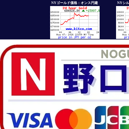
NYゴールド価格：オンス円建
NYシ