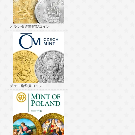
オランダ造幣局製コイン
チェコ造幣局コイン