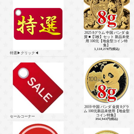
2025 8グラム 中国 パンダ 金
貨 ■【5枚】セット 新品未使
用 100元【地金型コイン特
集】
1,118,278円(税込)
特選▶クリック◀
2019 中国 パンダ 金貨 8グラ
ム 100元新品未使用【地金型
コイン特集】
セールコーナー
354,943円(税込)