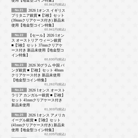
使用【地金型コイン特集】
60,941円(税込)
No.21
2026 1オンス イギリス
ブリタニア銀貨 ■【5枚】セット
(39mmクリアケース付き) 新品未
使用【地金型コイン特集】
60,941円(税込)
No.22
【セール】2026 1オン
ス オーストリア ウィーン銀貨
■【5枚】セット 37mmクリアケ
ース付き 新品未使用【地金型コ
イン特集】
60,630円(税込)
No.23
2026 30グラム 中国 パ
ンダ銀貨 ■【5枚】セット 40mm
クリアケース付き 新品未使用
【地金型コイン特集】
61,262円(税込)
No.24
2026 1オンス オースト
ラリア カンガルー銀貨 ■【5枚】
セット 41mmクリアケース付き
新品未使用
61,303円(税込)
No.25
2026 1オンス アメリカ
イーグル銀貨 ■【5枚】セット
(41mmクリアケース付き) 新品未
使用【地金型コイン特集】
62,035円(税込)