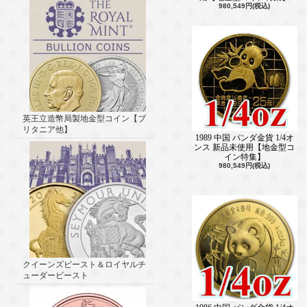
980,549円(税込)
英王立造幣局製地金型コイン【ブ
リタニア他】
1989 中国 パンダ金貨 1/4オ
ンス 新品未使用【地金型コ
イン特集】
980,549円(税込)
クイーンズビースト＆ロイヤルチ
ューダービースト