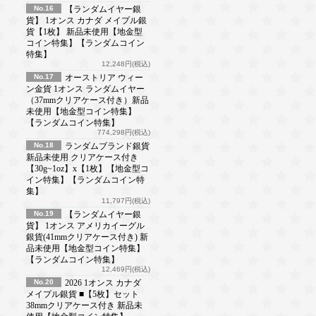
No.16
【ランダムイヤー銀
貨】 1オンス カナダ メイプル銀
貨【1枚】 新品未使用【地金型
コイン特集】【ランダムコイン
特集】
12,248円(税込)
No.17
オーストリア ウィー
ン金貨 1オンス ランダムイヤー
（37mmクリアケース付き）新品
未使用【地金型コイン特集】
【ランダムコイン特集】
774,298円(税込)
No.18
ランダムブランド銀貨
新品未使用 クリアケース付き
【30g~1oz】x【1枚】【地金型コ
イン特集】【ランダムコイン特
集】
11,797円(税込)
No.19
【ランダムイヤー銀
貨】 1オンス アメリカイーグル
銀貨(41mmクリアケース付き) 新
品未使用【地金型コイン特集】
【ランダムコイン特集】
12,469円(税込)
No.20
2026 1オンス カナダ
メイプル銀貨 ■【5枚】セット
38mmクリアケース付き 新品未