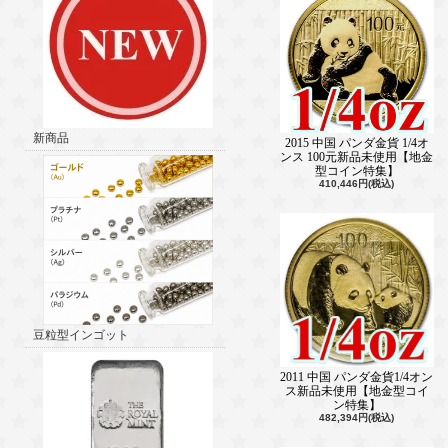
新商品
2015 中国 パンダ金貨 1/4オ
ンス 100元新品未使用【地金
型コイン特集】
410,446円(税込)
豆粒型インゴット
2011 中国 パンダ金貨1/4オン
ス新品未使用【地金型コイ
ン特集】
482,394円(税込)