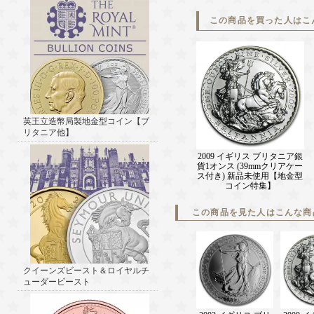
この商品を買った人はこ
英王立造幣局製地金型コイン【ブ
リタニア他】
2009 イギリス ブリタニア銀
貨1オンス (39mmクリアケー
ス付き) 新品未使用【地金型
コイン特集】
この商品を見た人はこんな商
クイーンズビースト＆ロイヤルチ
ューダービースト