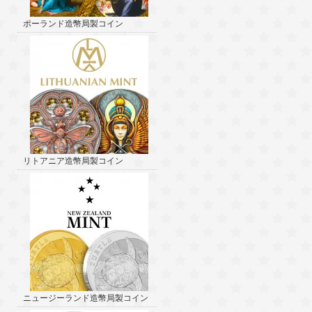
ポーランド造幣局製コイン
リトアニア造幣局製コイン
ニュージーランド造幣局製コイン