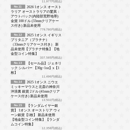
11,977円(税込)
No.11
2026 1オンス オースト
ラリア オーストラリアの驚異：
アウトバック(内陸部荒野地帯)
金貨 100ドル (33mmクリアケー
ス付き) 新品未使用
779,780円(税込)
No.12
2025 1オンス イギリス
ブリタニア（プラチナ）
（33mmクリアケース付き） 新
品未使用【プラチナ特集】【地
金型コイン特集】
337,585円(税込)
No.13
【セール品】ジェネリ
ック シルバー 【30g~1oz】x【1
枚】
11,496円(税込)
No.14
2025 1オンス ニウエ
ミッキーマウスと北斎の神奈川
沖浪裏 銀貨 2ドル (41mmクリア
ケース付き) 新品未使用
13,502円(税込)
No.15
【ランダムイヤー銀
貨】 1オンス オーストリア ウィ
ーン銀貨【1枚】 新品未使用
【地金型コイン特集】【ランダ
ムコイン特集】
12,358円(税込)