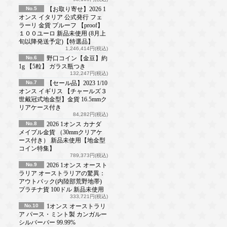
No.5
【お取り寄せ】2026 1
オンス イタリア 公式発行 フェ
ラーリ 金貨 プルーフ 【proof】
１００ユーロ 新品未使用 (8月上
旬以降発送予定)【特選品】
1,246,414円(税込)
No.6
野口コイン【金豆】約
1g 【5粒】 ガラス瓶つき
132,247円(税込)
No.7
【セール品】2023 1/10
オンス イギリス 【チャールズ３
世戴冠式地金型】金貨 16.5mmク
リアケース付き
84,282円(税込)
No.8
2026 1オンス カナダ
メイプル金貨 （30mmクリアケ
ース付き） 新品未使用【地金型
コイン特集】
789,373円(税込)
No.9
2026 1オンス オースト
ラリア オーストラリアの驚異：
アウトバック(内陸部荒野地帯)
プラチナ貨 100ドル 新品未使用
333,721円(税込)
No.10
1オンス オーストラリ
ア パース・ミント製 カンガルー
シルバーバー 99.99%