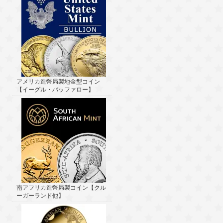
アメリカ造幣局製地金型コイン
【イーグル・バッファロー】
南アフリカ造幣局製コイン【クル
ーガーランド他】