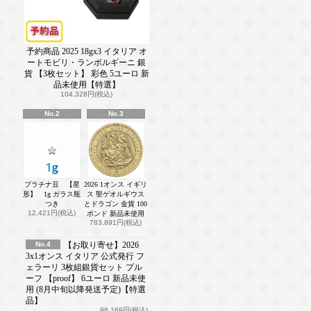
予約商品 2025 18gx3 イタリア オ
ートモビリ・ランボルギーニ 銀
貨 【3枚セット】 彩色 5ユーロ 新
品未使用【特選】
104,328円(税込)
No.2
No.3
プラチナ豆 【星
2026 1オンス イギリ
形】 1g ガラス瓶
ス 聖ゲオルギウス
つき
とドラゴン 金貨 100
12,421円(税込)
ポンド 新品未使用
783,891円(税込)
No.4
【お取り寄せ】2026
3x1オンス イタリア 公式発行 フ
ェラーリ 3枚組銀貨セット プル
ーフ 【proof】 6ユーロ 新品未使
用 (8月中旬以降発送予定)【特選
品】
98,169円(税込)