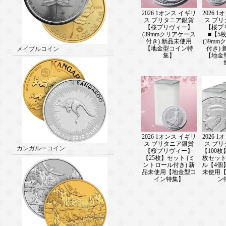
2026 1オンス イギリ
2026 
ス ブリタニア銀貨
ス ブ
【桜プリヴィー】
【桜プ
(39mmクリアケース
■【5
付き) 新品未使用
(39m
【地金型コイン特
付き)
メイプルコイン
集】
【地金
2026 1オンス イギリ
2026 
ス ブリタニア銀貨
ス ブ
カンガルーコイン
【桜プリヴィー】
【100枚
【25枚】セット (ミ
枚セッ
ントロール付き) 新
ル【4個
品未使用【地金型コ
未使用
イン特集】
ン