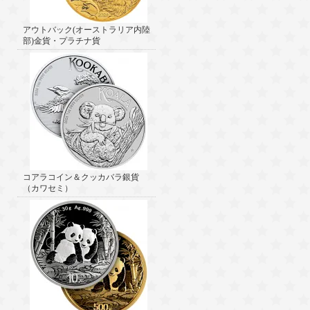
アウトバック(オーストラリア内陸
部)金貨・プラチナ貨
コアラコイン＆クッカバラ銀貨
（カワセミ）