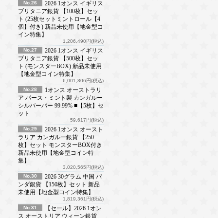
No.26
2026 1オンス イギリス
ブリタニア銀貨 【100枚】セッ
ト (25枚セットミントロール【4
個】付き) 新品未使用【地金型コ
イン特集】
1,206,490円(税込)
No.27
2026 1オンス イギリス
ブリタニア銀貨 【500枚】セッ
ト (モンスターBOX) 新品未使用
【地金型コイン特集】
6,001,806円(税込)
No.28
1オンス オーストラリ
ア パース・ミント製 カンガルー
シルバーバー 99.99% ■【5枚】セ
ット
59,617円(税込)
No.29
2026 1オンス オースト
ラリア カンガルー銀貨 【250
枚】セット モンスターBOX付き
新品未使用【地金型コイン特
集】
3,020,565円(税込)
No.30
2026 30グラム 中国 パ
ンダ銀貨 【150枚】セット 新品
未使用【地金型コイン特集】
1,819,361円(税込)
No.31
【セール】2026 1オン
ス オーストリア ウィーン銀貨