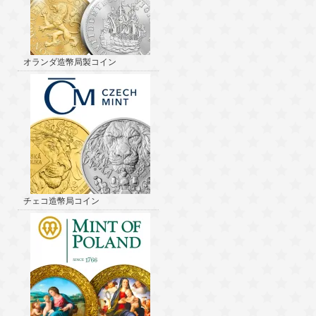
オランダ造幣局製コイン
チェコ造幣局コイン