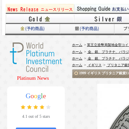
ホーム
>
英王立造幣局製地金型コイ
ホーム
>
金、銀、プラチナ、パラジ
ホーム
>
金、銀、プラチナ、パラジ
ホーム
>
イギリス
>
ブリタニア銀
1999 イギリス ブリタニア銀貨
Platinum News
G
o
o
g
l
e
4.1 out of 5 stars