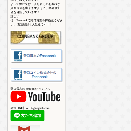
よって弊社では、より多くのお客様が
資産保全を出来ますように、業界最安
値を目指しています！
詳しい
は、Facebookで野口貴志を御検索くださ
い。 友達登録も大歓迎です！！
野口貴志のYouTubeチャンネル
公式LINE】→ID:@noguchicoin