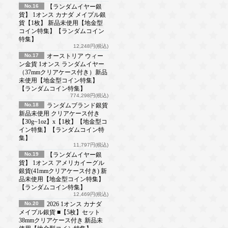
No.16
【ランダムイヤー銀
貨】 1オンス カナダ メイプル銀
貨【1枚】 新品未使用【地金型
コイン特集】【ランダムコイン
特集】
12,248円(税込)
No.17
オーストリア ウィー
ン金貨 1オンス ランダムイヤー
（37mmクリアケース付き）新品
未使用【地金型コイン特集】
【ランダムコイン特集】
774,298円(税込)
No.18
ランダムブランド銀貨
新品未使用 クリアケース付き
【30g~1oz】x【1枚】【地金型コ
イン特集】【ランダムコイン特
集】
11,797円(税込)
No.19
【ランダムイヤー銀
貨】 1オンス アメリカイーグル
銀貨(41mmクリアケース付き) 新
品未使用【地金型コイン特集】
【ランダムコイン特集】
12,469円(税込)
No.20
2026 1オンス カナダ
メイプル銀貨 ■【5枚】セット
38mmクリアケース付き 新品未