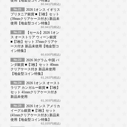
使用【地金型コイン特集】
60,941円(税込)
No.21
2026 1オンス イギリス
ブリタニア銀貨 ■【5枚】セット
(39mmクリアケース付き) 新品未
使用【地金型コイン特集】
60,941円(税込)
No.22
【セール】2026 1オン
ス オーストリア ウィーン銀貨
■【5枚】セット 37mmクリアケ
ース付き 新品未使用【地金型コ
イン特集】
60,630円(税込)
No.23
2026 30グラム 中国 パ
ンダ銀貨 ■【5枚】セット 40mm
クリアケース付き 新品未使用
【地金型コイン特集】
61,262円(税込)
No.24
2026 1オンス オースト
ラリア カンガルー銀貨 ■【5枚】
セット 41mmクリアケース付き
新品未使用
61,303円(税込)
No.25
2026 1オンス アメリカ
イーグル銀貨 ■【5枚】セット
(41mmクリアケース付き) 新品未
使用【地金型コイン特集】
62,035円(税込)