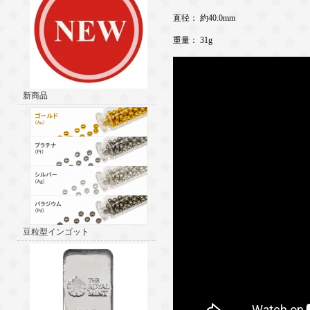
直径： 約40.0mm
重量： 31g
新商品
豆粒型インゴット