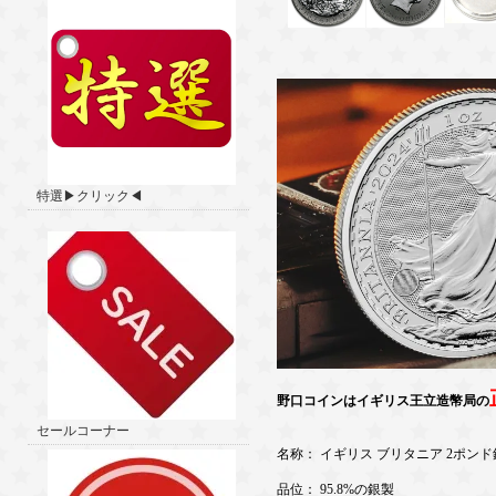
特選▶クリック◀
野口コインはイギリス王立造幣局の
セールコーナー
名称： イギリス ブリタニア 2ポンド
品位： 95.8%の銀製