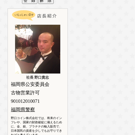
社長 野口貴志
福岡県公安委員会
古物営業許可
901012010071
福岡県警察
野口コイン株式会社では、将来のイン
フレや、国家の財政破綻に備えるため
に、金、銀、プラチナの輸入販売で、
日本国民の資産を少しでもお守りでき
ればと考えています。