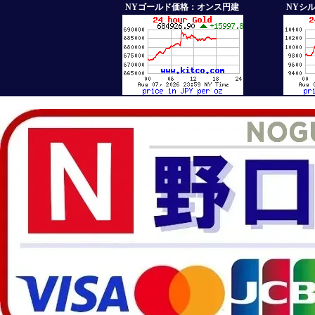
NYゴールド価格：オンス円建
NYシ