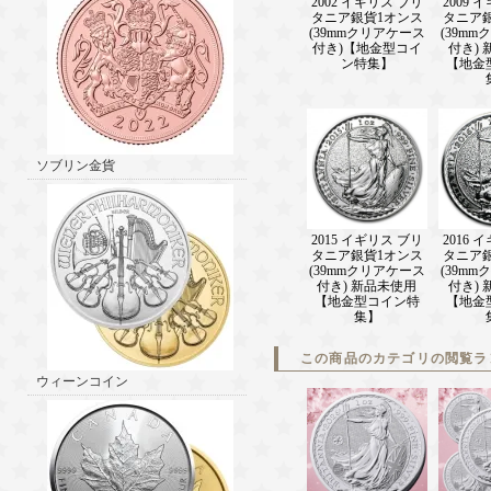
2002 イギリス ブリ
2009 
タニア銀貨1オンス
タニア
(39mmクリアケース
(39m
付き)【地金型コイ
付き)
ン特集】
【地金
ソブリン金貨
2015 イギリス ブリ
2016 
タニア銀貨1オンス
タニア
(39mmクリアケース
(39m
付き) 新品未使用
付き)
【地金型コイン特
【地金
集】
この商品のカテゴリの閲覧ラ
ウィーンコイン