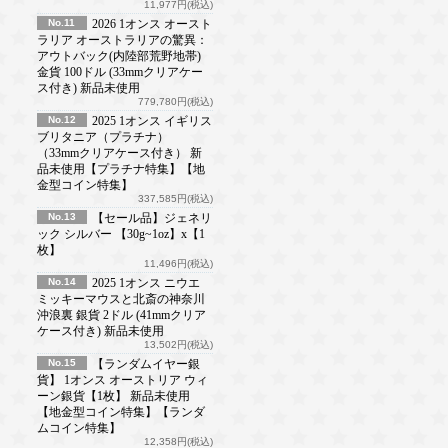
11,977円(税込)
No.11
2026 1オンス オースト
ラリア オーストラリアの驚異：
アウトバック(内陸部荒野地帯)
金貨 100ドル (33mmクリアケー
ス付き) 新品未使用
779,780円(税込)
No.12
2025 1オンス イギリス
ブリタニア（プラチナ）
（33mmクリアケース付き） 新
品未使用【プラチナ特集】【地
金型コイン特集】
337,585円(税込)
No.13
【セール品】ジェネリ
ック シルバー 【30g~1oz】x【1
枚】
11,496円(税込)
No.14
2025 1オンス ニウエ
ミッキーマウスと北斎の神奈川
沖浪裏 銀貨 2ドル (41mmクリア
ケース付き) 新品未使用
13,502円(税込)
No.15
【ランダムイヤー銀
貨】 1オンス オーストリア ウィ
ーン銀貨【1枚】 新品未使用
【地金型コイン特集】【ランダ
ムコイン特集】
12,358円(税込)