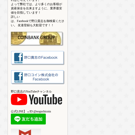
よって弊社では、より多くのお客様が
資産保全を出来ますように、業界最安
値を目指しています！
詳しい
は、Facebookで野口貴志を御検索くださ
い。 友達登録も大歓迎です！！
野口貴志のYouTubeチャンネル
公式LINE】→ID:@noguchicoin