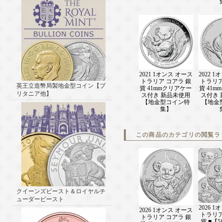
2021 1オンス オース
2022 
トラリア コアラ 銀
トラリア
英王立造幣局製地金型コイン【ブ
貨 41mmクリアケー
貨 41
リタニア他】
ス付き 新品未使用
ス付き
【地金型コイン特
【地金
集】
この商品のカテゴリの閲覧ラ
クイーンズビースト＆ロイヤルチ
ューダービースト
2026 
2026 1オンス オース
トラリア
トラリア コアラ 銀
貨 ■【