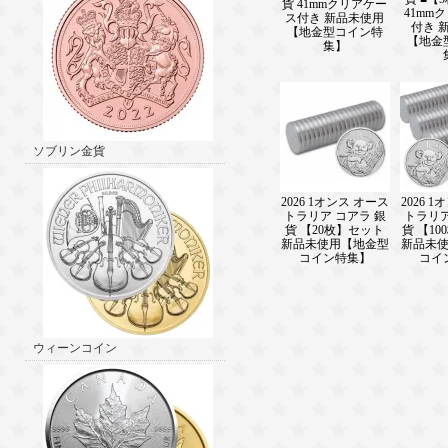
貨 41mmクリアケー
41mm
ス付き 新品未使用
付き 
【地金型コイン特
【地金
集】
ソブリン金貨
2026 1オンス オース
2026 
トラリア コアラ 銀
トラリア
貨 【20枚】セット
貨 【1
新品未使用【地金型
新品未
コイン特集】
コイ
ウィーンコイン