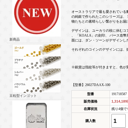
オーストラリアで最も愛されている動
の純銀で作られたこのシリーズは、 
物たちとの素晴らしい繋がりをお届
デザインは、ユーカリの枝に休むコ
、 「KOALA」の刻印、 パース造
新商品
面には、ダン・ソーンがデザインした
それぞれのコインのデザインには、
※銀貨は指紋等が付きますと、色が
【型番】26027DAAX-100
型番
191718587
豆粒型インゴット
販売価格
1,314,18
在庫状況
残り4個で
購入数