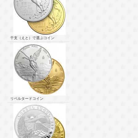
干支（えと）で選ぶコイン
リベルタードコイン