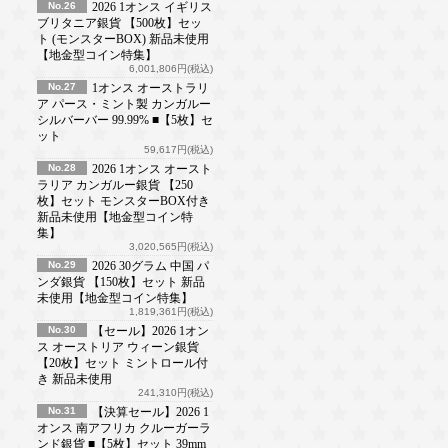
No.26
2026 1オンス イギリス
ブリタニア銀貨 【500枚】セッ
ト (モンスターBOX) 新品未使用
【地金型コイン特集】
6,001,806円(税込)
No.27
1オンス オーストラリ
ア パース・ミント製 カンガルー
シルバーバー 99.99% ■【5枚】セ
ット
59,617円(税込)
No.28
2026 1オンス オースト
ラリア カンガルー銀貨 【250
枚】セット モンスターBOX付き
新品未使用【地金型コイン特
集】
3,020,565円(税込)
No.29
2026 30グラム 中国 パ
ンダ銀貨 【150枚】セット 新品
未使用【地金型コイン特集】
1,819,361円(税込)
No.30
【セール】2026 1オン
ス オーストリア ウィーン銀貨
【20枚】セット ミントロール付
き 新品未使用
241,310円(税込)
No.31
【決算セール】2026 1
オンス 南アフリカ クルーガーラ
ンド銀貨 ■【5枚】セット 39mm