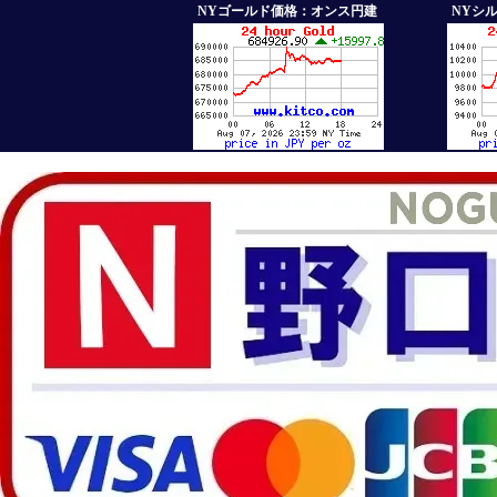
NYゴールド価格：オンス円建
NYシ