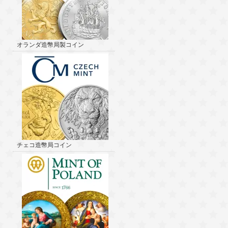
オランダ造幣局製コイン
チェコ造幣局コイン