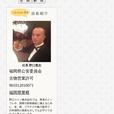
社長 野口貴志
福岡県公安委員会
古物営業許可
901012010071
福岡県警察
野口コイン株式会社では、将来のイン
フレや、国家の財政破綻に備えるため
に、金、銀、プラチナの輸入販売で、
日本国民の資産を少しでもお守りでき
ればと考えています。