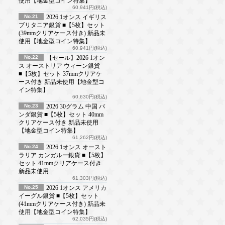
使用【地金型コイン特集】
60,941円(税込)
No.21
2026 1オンス イギリス
ブリタニア銀貨 ■【5枚】セット
(39mmクリアケース付き) 新品未
使用【地金型コイン特集】
60,941円(税込)
No.22
【セール】2026 1オン
ス オーストリア ウィーン銀貨
■【5枚】セット 37mmクリアケ
ース付き 新品未使用【地金型コ
イン特集】
60,630円(税込)
No.23
2026 30グラム 中国 パ
ンダ銀貨 ■【5枚】セット 40mm
クリアケース付き 新品未使用
【地金型コイン特集】
61,262円(税込)
No.24
2026 1オンス オースト
ラリア カンガルー銀貨 ■【5枚】
セット 41mmクリアケース付き
新品未使用
61,303円(税込)
No.25
2026 1オンス アメリカ
イーグル銀貨 ■【5枚】セット
(41mmクリアケース付き) 新品未
使用【地金型コイン特集】
62,035円(税込)