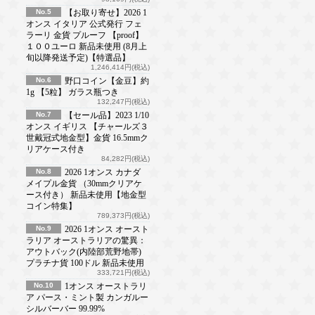
No.5
【お取り寄せ】2026 1
オンス イタリア 公式発行 フェ
ラーリ 金貨 プルーフ 【proof】
１００ユーロ 新品未使用 (8月上
旬以降発送予定)【特選品】
1,246,414円(税込)
No.6
野口コイン【金豆】約
1g 【5粒】 ガラス瓶つき
132,247円(税込)
No.7
【セール品】2023 1/10
オンス イギリス 【チャールズ３
世戴冠式地金型】金貨 16.5mmク
リアケース付き
84,282円(税込)
No.8
2026 1オンス カナダ
メイプル金貨 （30mmクリアケ
ース付き） 新品未使用【地金型
コイン特集】
789,373円(税込)
No.9
2026 1オンス オースト
ラリア オーストラリアの驚異：
アウトバック(内陸部荒野地帯)
プラチナ貨 100ドル 新品未使用
333,721円(税込)
No.10
1オンス オーストラリ
ア パース・ミント製 カンガルー
シルバーバー 99.99%