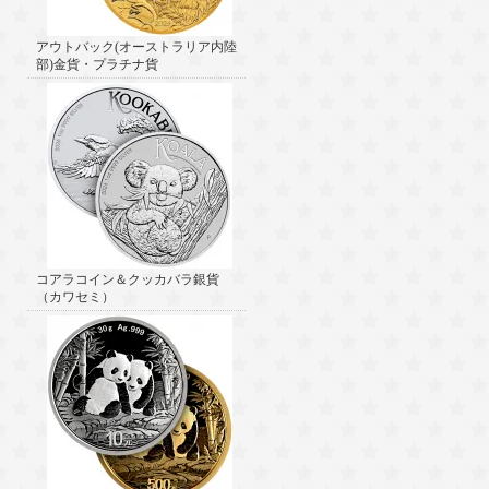
アウトバック(オーストラリア内陸
部)金貨・プラチナ貨
コアラコイン＆クッカバラ銀貨
（カワセミ）