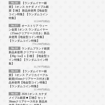
No.16
【ランダムイヤー銀
貨】 1オンス カナダ メイプル銀
貨【1枚】 新品未使用【地金型
コイン特集】【ランダムコイン
特集】
12,248円(税込)
No.17
オーストリア ウィー
ン金貨 1オンス ランダムイヤー
（37mmクリアケース付き）新品
未使用【地金型コイン特集】
【ランダムコイン特集】
774,298円(税込)
No.18
ランダムブランド銀貨
新品未使用 クリアケース付き
【30g~1oz】x【1枚】【地金型コ
イン特集】【ランダムコイン特
集】
11,797円(税込)
No.19
【ランダムイヤー銀
貨】 1オンス アメリカイーグル
銀貨(41mmクリアケース付き) 新
品未使用【地金型コイン特集】
【ランダムコイン特集】
12,469円(税込)
No.20
2026 1オンス カナダ
メイプル銀貨 ■【5枚】セット
38mmクリアケース付き 新品未