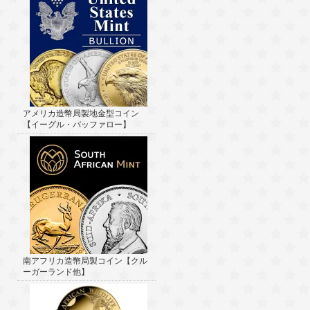
アメリカ造幣局製地金型コイン
【イーグル・バッファロー】
南アフリカ造幣局製コイン【クル
ーガーランド他】