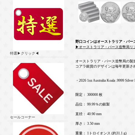
野口コインはオーストラリア・パー
▶オーストラリア・パース造幣局リ
特選▶クリック◀
オーストラリア・パース造幣局の製
コアラ銀貨のデザインは毎年更新さ
・2026 1oz Australia Koala .9999 Silver
限定： 300000 枚
品位： 99.99％の銀製
直径： 40.90 mm
セールコーナー
厚さ： 3.50 mm
重量： 1トロイオンス (約31.1 g)