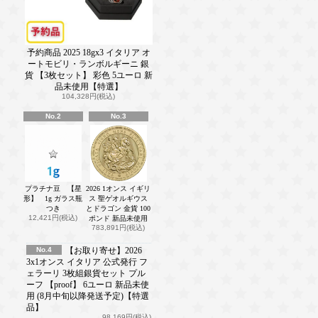
予約商品 2025 18gx3 イタリア オ
ートモビリ・ランボルギーニ 銀
貨 【3枚セット】 彩色 5ユーロ 新
品未使用【特選】
104,328円(税込)
No.2
No.3
プラチナ豆 【星
2026 1オンス イギリ
形】 1g ガラス瓶
ス 聖ゲオルギウス
つき
とドラゴン 金貨 100
12,421円(税込)
ポンド 新品未使用
783,891円(税込)
No.4
【お取り寄せ】2026
3x1オンス イタリア 公式発行 フ
ェラーリ 3枚組銀貨セット プル
ーフ 【proof】 6ユーロ 新品未使
用 (8月中旬以降発送予定)【特選
品】
98,169円(税込)