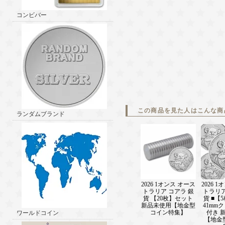
コンビバー
この商品を見た人はこんな商
ランダムブランド
2026 1オンス オース
2026 
トラリア コアラ 銀
トラリア
貨 【20枚】セット
貨 ■【
新品未使用【地金型
41mm
コイン特集】
付き 
ワールドコイン
【地金