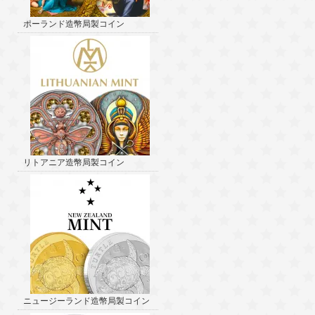
ポーランド造幣局製コイン
リトアニア造幣局製コイン
ニュージーランド造幣局製コイン