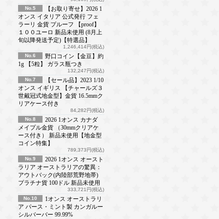
No.5
【お取り寄せ】2026 1
オンス イタリア 公式発行 フェ
ラーリ 金貨 プルーフ 【proof】
１００ユーロ 新品未使用 (8月上
旬以降発送予定)【特選品】
1,246,414円(税込)
No.6
野口コイン【金豆】約
1g 【5粒】 ガラス瓶つき
132,247円(税込)
No.7
【セール品】2023 1/10
オンス イギリス 【チャールズ３
世戴冠式地金型】金貨 16.5mmク
リアケース付き
84,282円(税込)
No.8
2026 1オンス カナダ
メイプル金貨 （30mmクリアケ
ース付き） 新品未使用【地金型
コイン特集】
789,373円(税込)
No.9
2026 1オンス オースト
ラリア オーストラリアの驚異：
アウトバック(内陸部荒野地帯)
プラチナ貨 100ドル 新品未使用
333,721円(税込)
No.10
1オンス オーストラリ
ア パース・ミント製 カンガルー
シルバーバー 99.99%