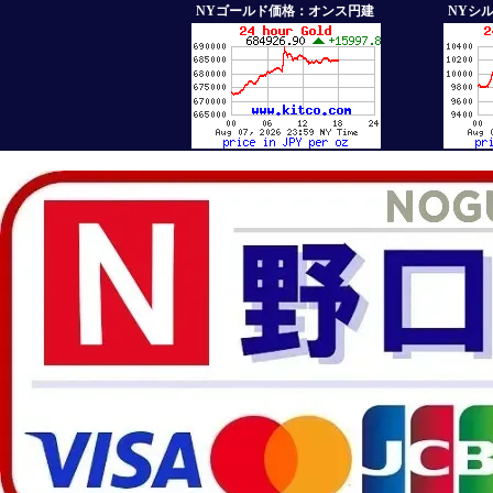
NYゴールド価格：オンス円建
NYシ