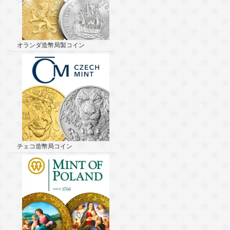
オランダ造幣局製コイン
チェコ造幣局コイン