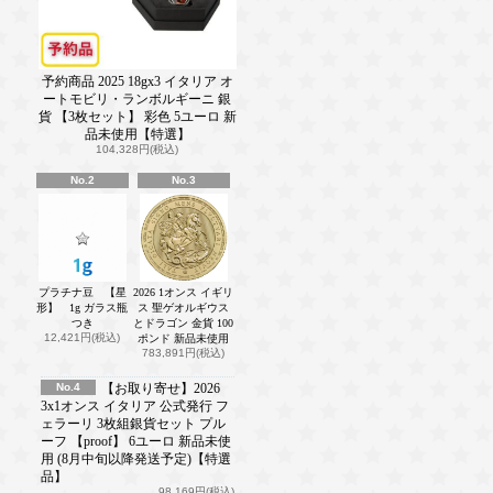
予約商品 2025 18gx3 イタリア オ
ートモビリ・ランボルギーニ 銀
貨 【3枚セット】 彩色 5ユーロ 新
品未使用【特選】
104,328円(税込)
No.2
No.3
プラチナ豆 【星
2026 1オンス イギリ
形】 1g ガラス瓶
ス 聖ゲオルギウス
つき
とドラゴン 金貨 100
12,421円(税込)
ポンド 新品未使用
783,891円(税込)
No.4
【お取り寄せ】2026
3x1オンス イタリア 公式発行 フ
ェラーリ 3枚組銀貨セット プル
ーフ 【proof】 6ユーロ 新品未使
用 (8月中旬以降発送予定)【特選
品】
98,169円(税込)