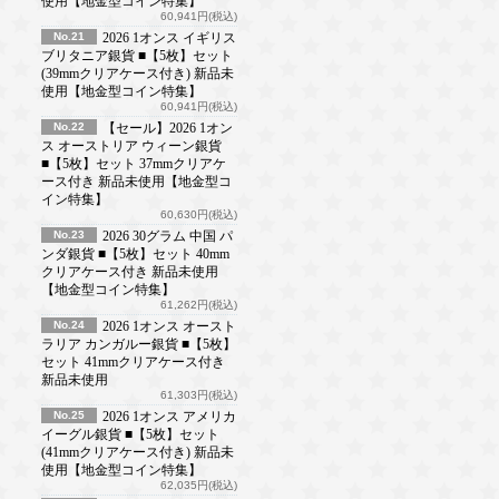
使用【地金型コイン特集】
60,941円(税込)
No.21
2026 1オンス イギリス
ブリタニア銀貨 ■【5枚】セット
(39mmクリアケース付き) 新品未
使用【地金型コイン特集】
60,941円(税込)
No.22
【セール】2026 1オン
ス オーストリア ウィーン銀貨
■【5枚】セット 37mmクリアケ
ース付き 新品未使用【地金型コ
イン特集】
60,630円(税込)
No.23
2026 30グラム 中国 パ
ンダ銀貨 ■【5枚】セット 40mm
クリアケース付き 新品未使用
【地金型コイン特集】
61,262円(税込)
No.24
2026 1オンス オースト
ラリア カンガルー銀貨 ■【5枚】
セット 41mmクリアケース付き
新品未使用
61,303円(税込)
No.25
2026 1オンス アメリカ
イーグル銀貨 ■【5枚】セット
(41mmクリアケース付き) 新品未
使用【地金型コイン特集】
62,035円(税込)