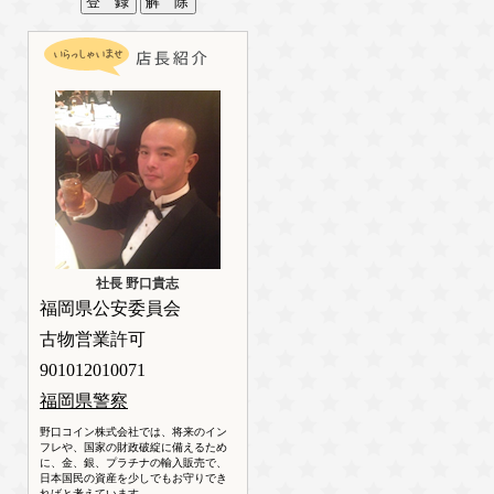
社長 野口貴志
福岡県公安委員会
古物営業許可
901012010071
福岡県警察
野口コイン株式会社では、将来のイン
フレや、国家の財政破綻に備えるため
に、金、銀、プラチナの輸入販売で、
日本国民の資産を少しでもお守りでき
ればと考えています。