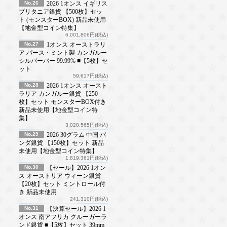
No.26
2026 1オンス イギリス
ブリタニア銀貨 【500枚】セッ
ト (モンスターBOX) 新品未使用
【地金型コイン特集】
6,001,806円(税込)
No.27
1オンス オーストラリ
ア パース・ミント製 カンガルー
シルバーバー 99.99% ■【5枚】セ
ット
59,617円(税込)
No.28
2026 1オンス オースト
ラリア カンガルー銀貨 【250
枚】セット モンスターBOX付き
新品未使用【地金型コイン特
集】
3,020,565円(税込)
No.29
2026 30グラム 中国 パ
ンダ銀貨 【150枚】セット 新品
未使用【地金型コイン特集】
1,819,361円(税込)
No.30
【セール】2026 1オン
ス オーストリア ウィーン銀貨
【20枚】セット ミントロール付
き 新品未使用
241,310円(税込)
No.31
【決算セール】2026 1
オンス 南アフリカ クルーガーラ
ンド銀貨 ■【5枚】セット 39mm