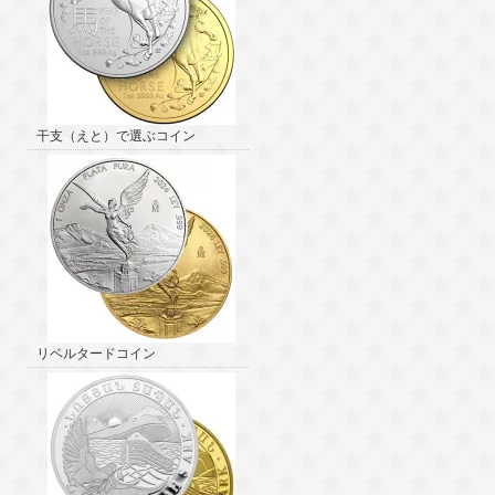
干支（えと）で選ぶコイン
リベルタードコイン