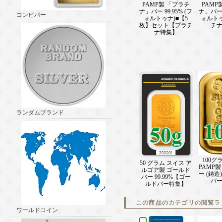
PAMP製 「プラチ
PAMP
ナ」バー 99.95% (フ
ナ」バー 9
コンビバー
ォルトゥナ)■【5
ォルト
枚】セット【プラチ
チ
ナ特集】
ランダムブランド
100グ
50 グラム スイス ア
PAMP
ルゴア製 ゴールド
ー (鋳
バー 99.99%【ゴー
バ
ルドバー特集】
この商品のカテゴリの閲覧ラ
ワールドコイン