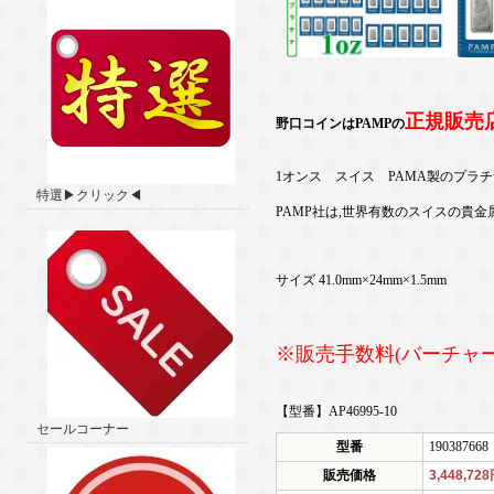
正規販売
野口コインはPAMPの
1オンス スイス PAMA製のプラ
特選▶クリック◀
PAMP社は,世界有数のスイスの貴
サイズ 41.0mm×24mm×1.5mm
※販売手数料(バーチャ
【型番】AP46995-10
セールコーナー
型番
190387668
販売価格
3,448,72