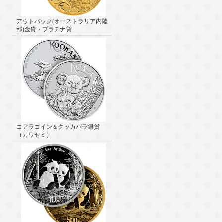
アウトバック(オーストラリア内陸
部)金貨・プラチナ貨
コアラコイン＆クッカバラ銀貨
（カワセミ）