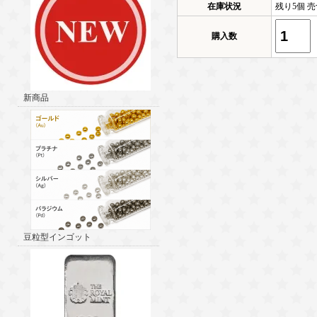
在庫状況
残り5個 売
購入数
新商品
豆粒型インゴット