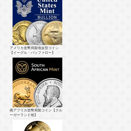
アメリカ造幣局製地金型コイン
【イーグル・バッファロー】
南アフリカ造幣局製コイン【クル
ーガーランド他】