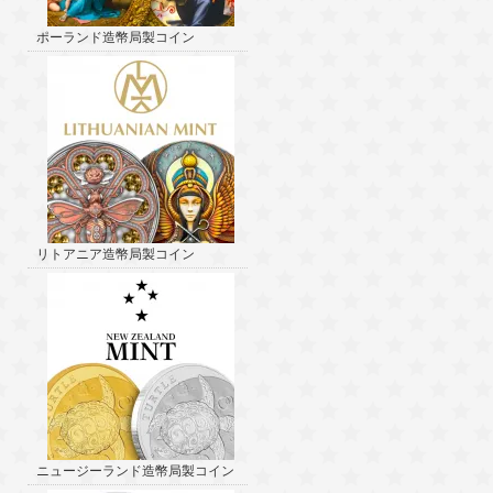
ポーランド造幣局製コイン
リトアニア造幣局製コイン
ニュージーランド造幣局製コイン