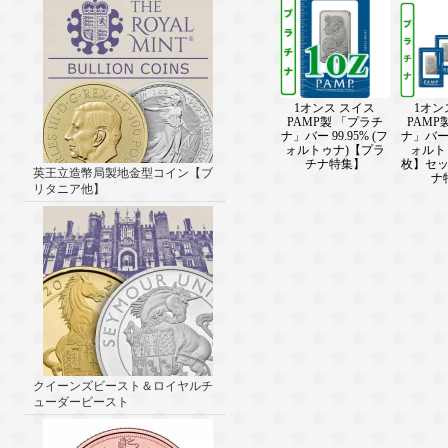
1オンス スイス
1オン
PAMP製 「プラチ
PAMP
ナ」バー 99.95% (フ
ナ」バー 9
ォルトゥナ)【プラ
ォルト
チナ特集】
枚】セ
英王立造幣局製地金型コイン【ブ
ナ
リタニア他】
クイーンズビースト＆ロイヤルチ
ューダービースト