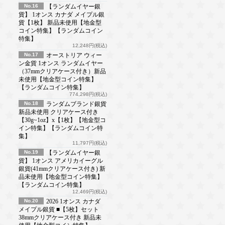
No.16
【ランダムイヤー銀
貨】 1オンス カナダ メイプル銀
貨【1枚】 新品未使用【地金型
コイン特集】【ランダムコイン
特集】
12,248円(税込)
No.17
オーストリア ウィー
ン金貨 1オンス ランダムイヤー
（37mmクリアケース付き）新品
未使用【地金型コイン特集】
【ランダムコイン特集】
774,298円(税込)
No.18
ランダムブランド銀貨
新品未使用 クリアケース付き
【30g~1oz】x【1枚】【地金型コ
イン特集】【ランダムコイン特
集】
11,797円(税込)
No.19
【ランダムイヤー銀
貨】 1オンス アメリカイーグル
銀貨(41mmクリアケース付き) 新
品未使用【地金型コイン特集】
【ランダムコイン特集】
12,469円(税込)
No.20
2026 1オンス カナダ
メイプル銀貨 ■【5枚】セット
38mmクリアケース付き 新品未