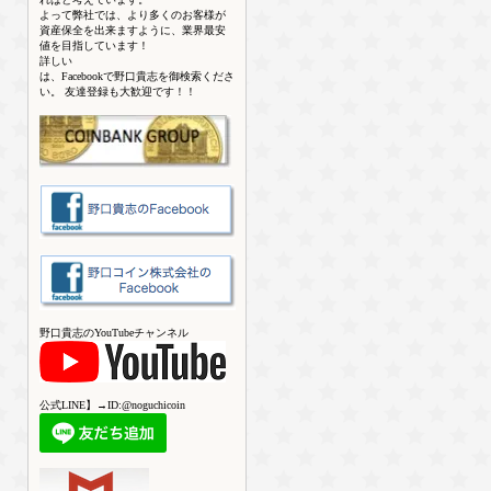
よって弊社では、より多くのお客様が
資産保全を出来ますように、業界最安
値を目指しています！
詳しい
は、Facebookで野口貴志を御検索くださ
い。 友達登録も大歓迎です！！
野口貴志のYouTubeチャンネル
公式LINE】→ID:@noguchicoin