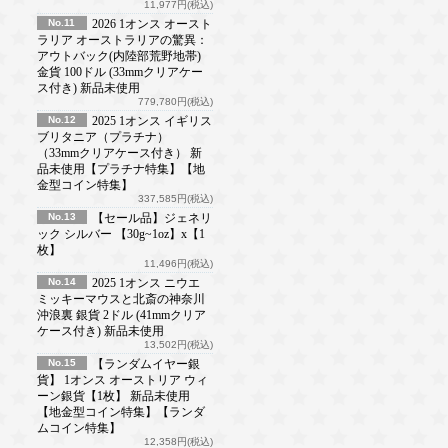
11,977円(税込)
No.11
2026 1オンス オースト
ラリア オーストラリアの驚異：
アウトバック(内陸部荒野地帯)
金貨 100ドル (33mmクリアケー
ス付き) 新品未使用
779,780円(税込)
No.12
2025 1オンス イギリス
ブリタニア（プラチナ）
（33mmクリアケース付き） 新
品未使用【プラチナ特集】【地
金型コイン特集】
337,585円(税込)
No.13
【セール品】ジェネリ
ック シルバー 【30g~1oz】x【1
枚】
11,496円(税込)
No.14
2025 1オンス ニウエ
ミッキーマウスと北斎の神奈川
沖浪裏 銀貨 2ドル (41mmクリア
ケース付き) 新品未使用
13,502円(税込)
No.15
【ランダムイヤー銀
貨】 1オンス オーストリア ウィ
ーン銀貨【1枚】 新品未使用
【地金型コイン特集】【ランダ
ムコイン特集】
12,358円(税込)