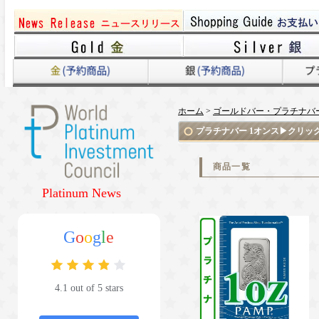
ホーム
>
ゴールドバー・プラチナバ
プラチナバー 1オンス▶クリッ
プラチナバー 1オンス
Platinum News
No.1
G
o
o
g
l
e
4.1 out of 5 stars
1オンス スイス PAMP製