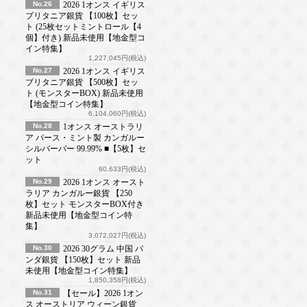
No.26
2026 1オンス イギリス
ブリタニア銀貨 【100枚】セッ
ト (25枚セットミントロール【4
個】付き) 新品未使用【地金型コ
イン特集】
1,227,045円(税込)
No.27
2026 1オンス イギリス
ブリタニア銀貨 【500枚】セッ
ト (モンスターBOX) 新品未使用
【地金型コイン特集】
6,104,060円(税込)
No.28
1オンス オーストラリ
ア パース・ミント製 カンガルー
シルバーバー 99.99% ■【5枚】セ
ット
60,633円(税込)
No.29
2026 1オンス オースト
ラリア カンガルー銀貨 【250
枚】セット モンスターBOX付き
新品未使用【地金型コイン特
集】
3,072,027円(税込)
No.30
2026 30グラム 中国 パ
ンダ銀貨 【150枚】セット 新品
未使用【地金型コイン特集】
1,850,358円(税込)
No.31
【セール】2026 1オン
ス オーストリア ウィーン銀貨