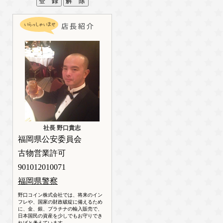
社長 野口貴志
福岡県公安委員会
古物営業許可
901012010071
福岡県警察
野口コイン株式会社では、将来のイン
フレや、国家の財政破綻に備えるため
に、金、銀、プラチナの輸入販売で、
日本国民の資産を少しでもお守りでき
ればと考えています。