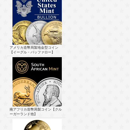
アメリカ造幣局製地金型コイン
【イーグル・バッファロー】
南アフリカ造幣局製コイン【クル
ーガーランド他】