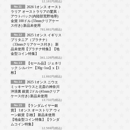
12,181円(税込)
No.11
2026 1オンス オースト
ラリア オーストラリアの驚異：
アウトバック(内陸部荒野地帯)
金貨 100ドル (33mmクリアケー
ス付き) 新品未使用
781,661円(税込)
No.12
2025 1オンス イギリス
ブリタニア（プラチナ）
（33mmクリアケース付き） 新
品未使用【プラチナ特集】【地
金型コイン特集】
341,126円(税込)
No.13
【セール品】ジェネリ
ック シルバー 【30g~1oz】x【1
枚】
11,692円(税込)
No.14
2025 1オンス ニウエ
ミッキーマウスと北斎の神奈川
沖浪裏 銀貨 2ドル (41mmクリア
ケース付き) 新品未使用
13,732円(税込)
No.15
【ランダムイヤー銀
貨】 1オンス オーストリア ウィ
ーン銀貨【1枚】 新品未使用
【地金型コイン特集】【ランダ
ムコイン特集】
12,569円(税込)