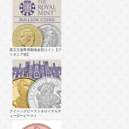
英王立造幣局製地金型コイン【ブ
リタニア他】
クイーンズビースト＆ロイヤルチ
ューダービースト