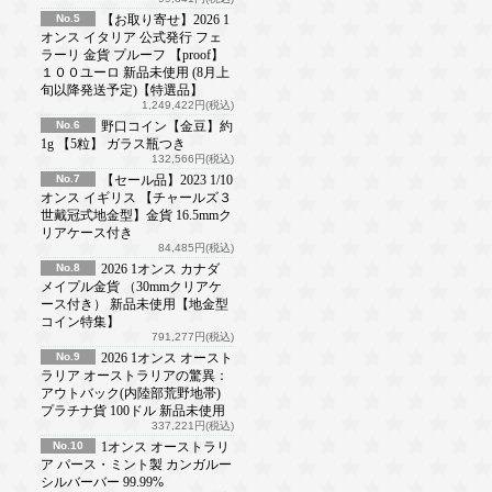
No.5
【お取り寄せ】2026 1
オンス イタリア 公式発行 フェ
ラーリ 金貨 プルーフ 【proof】
１００ユーロ 新品未使用 (8月上
旬以降発送予定)【特選品】
1,249,422円(税込)
No.6
野口コイン【金豆】約
1g 【5粒】 ガラス瓶つき
132,566円(税込)
No.7
【セール品】2023 1/10
オンス イギリス 【チャールズ３
世戴冠式地金型】金貨 16.5mmク
リアケース付き
84,485円(税込)
No.8
2026 1オンス カナダ
メイプル金貨 （30mmクリアケ
ース付き） 新品未使用【地金型
コイン特集】
791,277円(税込)
No.9
2026 1オンス オースト
ラリア オーストラリアの驚異：
アウトバック(内陸部荒野地帯)
プラチナ貨 100ドル 新品未使用
337,221円(税込)
No.10
1オンス オーストラリ
ア パース・ミント製 カンガルー
シルバーバー 99.99%