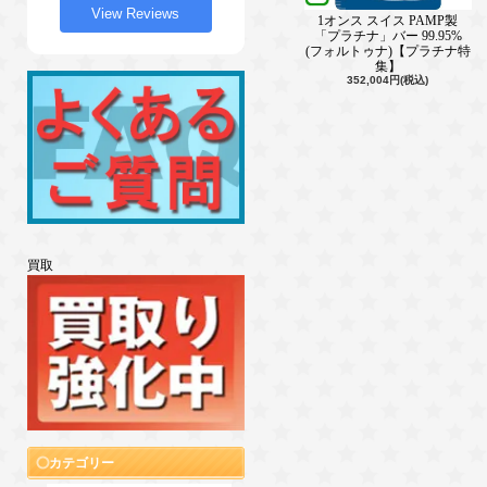
「プラチナ」バー 99.95%
View Reviews
(フォルトゥナ)【プラチナ特
集】
商品一覧
買取
1オンス スイス PAMP製
「プラチナ」バー 99.95%
(フォルトゥナ)【プラチナ特
集】
352,004円(税込)
カテゴリー