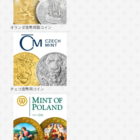
オランダ造幣局製コイン
チェコ造幣局コイン