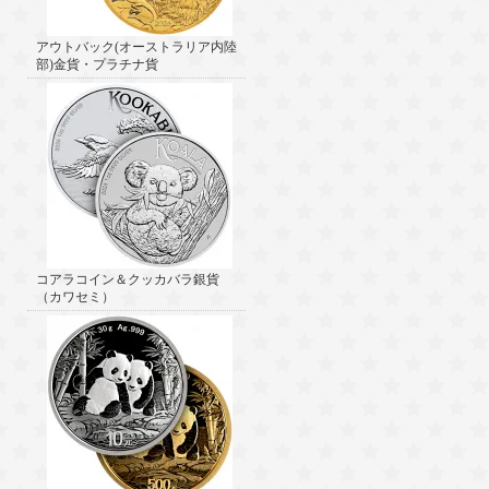
アウトバック(オーストラリア内陸
部)金貨・プラチナ貨
コアラコイン＆クッカバラ銀貨
（カワセミ）