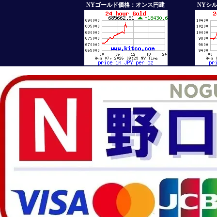
NYゴールド価格：オンス円建
NYシ