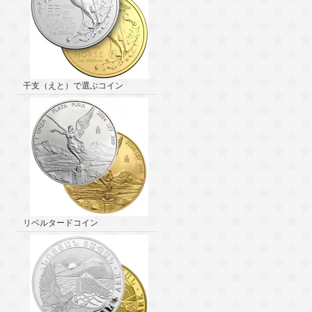
干支（えと）で選ぶコイン
リベルタードコイン