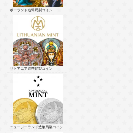
ポーランド造幣局製コイン
リトアニア造幣局製コイン
ニュージーランド造幣局製コイン