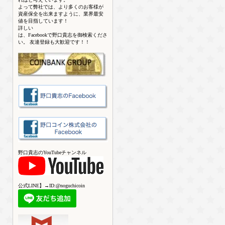
よって弊社では、より多くのお客様が
資産保全を出来ますように、業界最安
値を目指しています！
詳しい
は、Facebookで野口貴志を御検索くださ
い。 友達登録も大歓迎です！！
野口貴志のYouTubeチャンネル
公式LINE】→ID:@noguchicoin