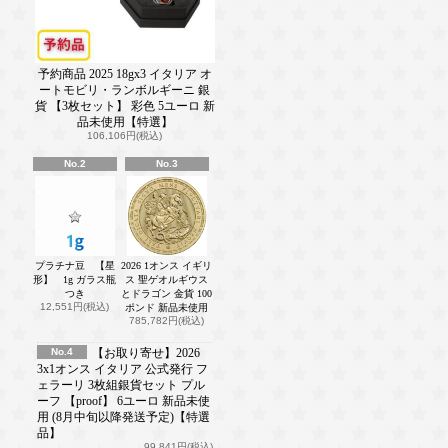
予約商品 2025 18gx3 イタリア オ
ートモビリ・ランボルギーニ 銀
貨 【3枚セット】 彩色 5ユーロ 新
品未使用【特選】
106,106円(税込)
No.2
No.3
プラチナ豆 【星
2026 1オンス イギリ
形】 1g ガラス瓶
ス 聖ゲオルギウス
つき
とドラゴン 金貨 100
12,551円(税込)
ポンド 新品未使用
785,782円(税込)
No.4
【お取り寄せ】2026
3x1オンス イタリア 公式発行 フ
ェラーリ 3枚組銀貨セット プル
ーフ 【proof】 6ユーロ 新品未使
用 (8月中旬以降発送予定)【特選
品】
99,841円(税込)