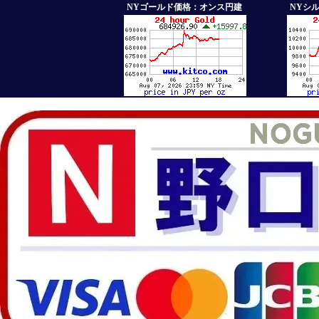
NYゴールド価格：オンス円建
NYシ