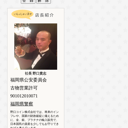
社長 野口貴志
福岡県公安委員会
古物営業許可
901012010071
福岡県警察
野口コイン株式会社では、将来のイン
フレや、国家の財政破綻に備えるため
に、金、銀、プラチナの輸入販売で、
日本国民の資産を少しでもお守りでき
ればと考えています。