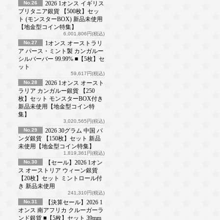
No.26
2026 1オンス イギリス
ブリタニア銀貨 【500枚】セッ
ト (モンスターBOX) 新品未使用
【地金型コイン特集】
6,001,806円(税込)
No.27
1オンス オーストラリ
ア パース・ミント製 カンガルー
シルバーバー 99.99% ■【5枚】セ
ット
59,617円(税込)
No.28
2026 1オンス オースト
ラリア カンガルー銀貨 【250
枚】セット モンスターBOX付き
新品未使用【地金型コイン特
集】
3,020,565円(税込)
No.29
2026 30グラム 中国 パ
ンダ銀貨 【150枚】セット 新品
未使用【地金型コイン特集】
1,819,361円(税込)
No.30
【セール】2026 1オン
ス オーストリア ウィーン銀貨
【20枚】セット ミントロール付
き 新品未使用
241,310円(税込)
No.31
【決算セール】2026 1
オンス 南アフリカ クルーガーラ
ンド銀貨 ■【5枚】セット 39mm