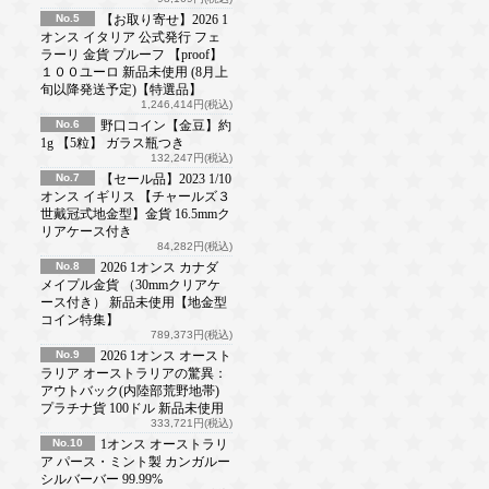
No.5
【お取り寄せ】2026 1
オンス イタリア 公式発行 フェ
ラーリ 金貨 プルーフ 【proof】
１００ユーロ 新品未使用 (8月上
旬以降発送予定)【特選品】
1,246,414円(税込)
No.6
野口コイン【金豆】約
1g 【5粒】 ガラス瓶つき
132,247円(税込)
No.7
【セール品】2023 1/10
オンス イギリス 【チャールズ３
世戴冠式地金型】金貨 16.5mmク
リアケース付き
84,282円(税込)
No.8
2026 1オンス カナダ
メイプル金貨 （30mmクリアケ
ース付き） 新品未使用【地金型
コイン特集】
789,373円(税込)
No.9
2026 1オンス オースト
ラリア オーストラリアの驚異：
アウトバック(内陸部荒野地帯)
プラチナ貨 100ドル 新品未使用
333,721円(税込)
No.10
1オンス オーストラリ
ア パース・ミント製 カンガルー
シルバーバー 99.99%