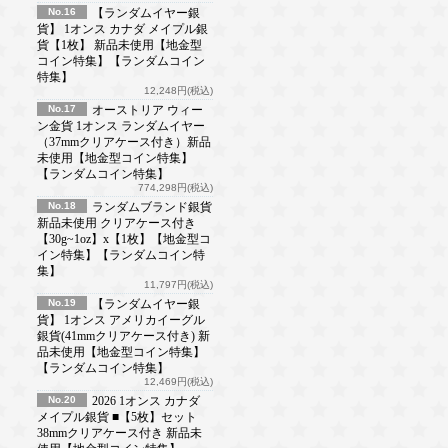
No.16
【ランダムイヤー銀
貨】 1オンス カナダ メイプル銀
貨【1枚】 新品未使用【地金型
コイン特集】【ランダムコイン
特集】
12,248円(税込)
No.17
オーストリア ウィー
ン金貨 1オンス ランダムイヤー
（37mmクリアケース付き）新品
未使用【地金型コイン特集】
【ランダムコイン特集】
774,298円(税込)
No.18
ランダムブランド銀貨
新品未使用 クリアケース付き
【30g~1oz】x【1枚】【地金型コ
イン特集】【ランダムコイン特
集】
11,797円(税込)
No.19
【ランダムイヤー銀
貨】 1オンス アメリカイーグル
銀貨(41mmクリアケース付き) 新
品未使用【地金型コイン特集】
【ランダムコイン特集】
12,469円(税込)
No.20
2026 1オンス カナダ
メイプル銀貨 ■【5枚】セット
38mmクリアケース付き 新品未