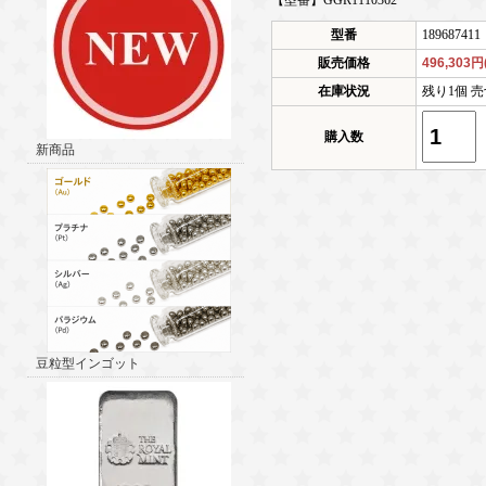
【型番】GGR1110362
型番
189687411
販売価格
496,303
在庫状況
残り1個 売
購入数
新商品
豆粒型インゴット