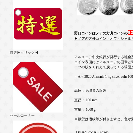
正
野口コインはノアの方舟コインの
▶ノアの方舟コイン・オフィシャル
特選▶クリック◀
アルメニア中央銀行が発行する地金
コイン表側にはアルメニアの国章と
ーブの枝をくわえて戻ってくる場面
・Ark 2026 Armenia 1 kg silver coin 10
品位： 99.9％の銀製
直径： 100 mm
重量： 1000 g
セールコーナー
※銀貨は指紋等が付きますと、色が