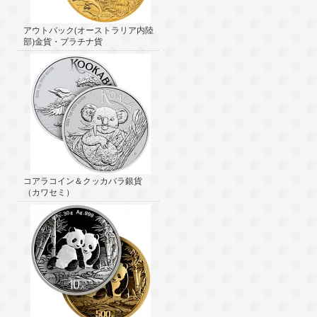
アウトバック(オーストラリア内陸
部)金貨・プラチナ貨
コアラコイン＆クッカバラ銀貨
（カワセミ）