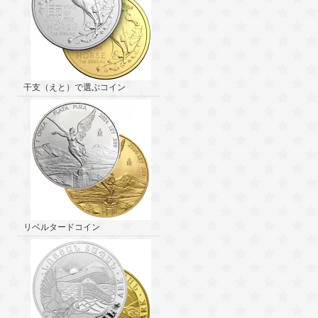
干支（えと）で選ぶコイン
リベルタードコイン