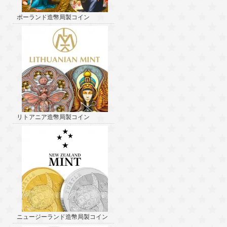
ポーランド造幣局製コイン
リトアニア造幣局製コイン
ニュージーランド造幣局製コイン