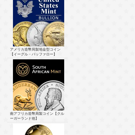
アメリカ造幣局製地金型コイン
【イーグル・バッファロー】
南アフリカ造幣局製コイン【クル
ーガーランド他】