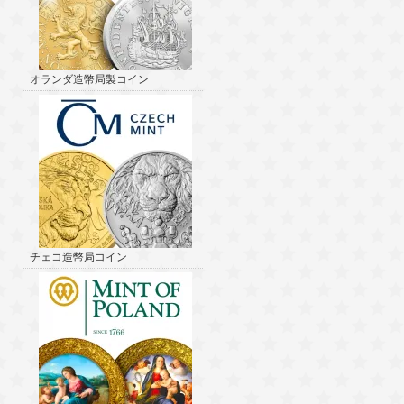
オランダ造幣局製コイン
チェコ造幣局コイン