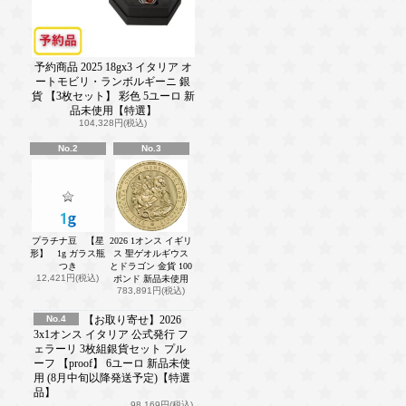
予約商品 2025 18gx3 イタリア オ
ートモビリ・ランボルギーニ 銀
貨 【3枚セット】 彩色 5ユーロ 新
品未使用【特選】
104,328円(税込)
No.2
No.3
プラチナ豆 【星
2026 1オンス イギリ
形】 1g ガラス瓶
ス 聖ゲオルギウス
つき
とドラゴン 金貨 100
12,421円(税込)
ポンド 新品未使用
783,891円(税込)
No.4
【お取り寄せ】2026
3x1オンス イタリア 公式発行 フ
ェラーリ 3枚組銀貨セット プル
ーフ 【proof】 6ユーロ 新品未使
用 (8月中旬以降発送予定)【特選
品】
98,169円(税込)