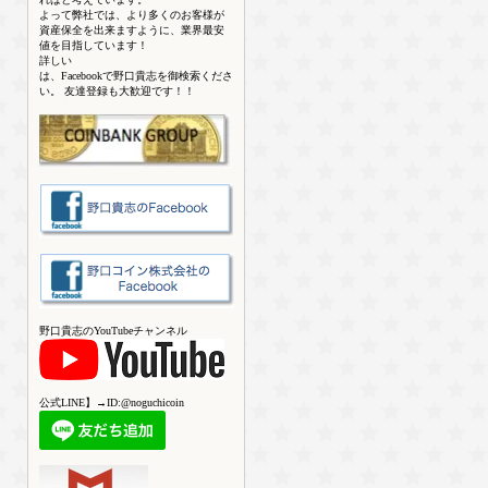
よって弊社では、より多くのお客様が
資産保全を出来ますように、業界最安
値を目指しています！
詳しい
は、Facebookで野口貴志を御検索くださ
い。 友達登録も大歓迎です！！
野口貴志のYouTubeチャンネル
公式LINE】→ID:@noguchicoin