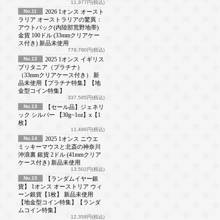
11,977円(税込)
No.11
2026 1オンス オースト
ラリア オーストラリアの驚異：
アウトバック(内陸部荒野地帯)
金貨 100ドル (33mmクリアケー
ス付き) 新品未使用
779,780円(税込)
No.12
2025 1オンス イギリス
ブリタニア（プラチナ）
（33mmクリアケース付き） 新
品未使用【プラチナ特集】【地
金型コイン特集】
337,585円(税込)
No.13
【セール品】ジェネリ
ック シルバー 【30g~1oz】x【1
枚】
11,496円(税込)
No.14
2025 1オンス ニウエ
ミッキーマウスと北斎の神奈川
沖浪裏 銀貨 2ドル (41mmクリア
ケース付き) 新品未使用
13,502円(税込)
No.15
【ランダムイヤー銀
貨】 1オンス オーストリア ウィ
ーン銀貨【1枚】 新品未使用
【地金型コイン特集】【ランダ
ムコイン特集】
12,358円(税込)