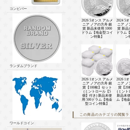
コンビバー
2026 5オンス アルメ
2024 
ニア ノアの方舟 銀
ニア ノ
貨 新品未使用 1000
貨 新品未
ドラム【地金型コイ
ドラム
ン特集】
ン
ランダムブランド
2026 1オンス アルメ
2026 
ニア ノアの方舟 銀
ニア ノ
貨【100枚】セット
貨【2
(ミントロール【5
(ミント
個】付き) 新品未使
新品未使
用 500ドラム【地金
ム【地
型コイン特集】
この商品のカテゴリの閲覧ラ
ワールドコイン