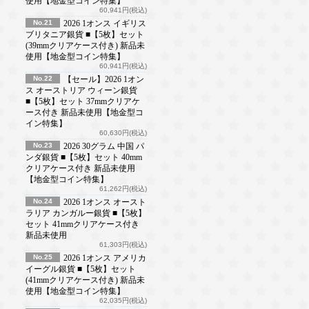
使用【地金型コイン特集】
60,941円(税込)
No.21
2026 1オンス イギリス
ブリタニア銀貨 ■【5枚】セット
(39mmクリアケース付き) 新品未
使用【地金型コイン特集】
60,941円(税込)
No.22
【セール】2026 1オン
ス オーストリア ウィーン銀貨
■【5枚】セット 37mmクリアケ
ース付き 新品未使用【地金型コ
イン特集】
60,630円(税込)
No.23
2026 30グラム 中国 パ
ンダ銀貨 ■【5枚】セット 40mm
クリアケース付き 新品未使用
【地金型コイン特集】
61,262円(税込)
No.24
2026 1オンス オースト
ラリア カンガルー銀貨 ■【5枚】
セット 41mmクリアケース付き
新品未使用
61,303円(税込)
No.25
2026 1オンス アメリカ
イーグル銀貨 ■【5枚】セット
(41mmクリアケース付き) 新品未
使用【地金型コイン特集】
62,035円(税込)