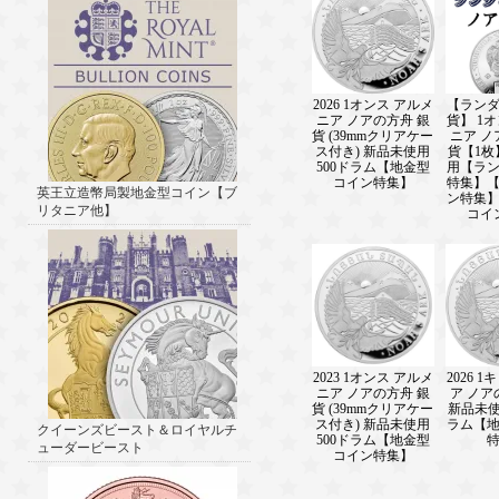
2026 1オンス アルメ
【ラン
ニア ノアの方舟 銀
貨】 1
貨 (39mmクリアケー
ニア ノ
ス付き) 新品未使用
貨【1枚
500ドラム【地金型
用【ラ
コイン特集】
特集】
英王立造幣局製地金型コイン【ブ
ン特集
リタニア他】
コイ
2023 1オンス アルメ
2026 
ニア ノアの方舟 銀
ア ノア
貨 (39mmクリアケー
新品未使用
ス付き) 新品未使用
ラム【
クイーンズビースト＆ロイヤルチ
500ドラム【地金型
ューダービースト
コイン特集】