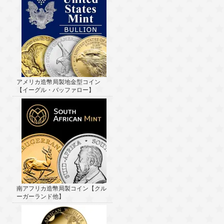
アメリカ造幣局製地金型コイン
【イーグル・バッファロー】
南アフリカ造幣局製コイン【クル
ーガーランド他】