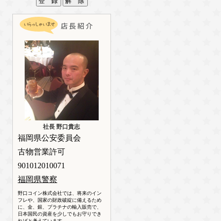
社長 野口貴志
福岡県公安委員会
古物営業許可
901012010071
福岡県警察
野口コイン株式会社では、将来のイン
フレや、国家の財政破綻に備えるため
に、金、銀、プラチナの輸入販売で、
日本国民の資産を少しでもお守りでき
ればと考えています。