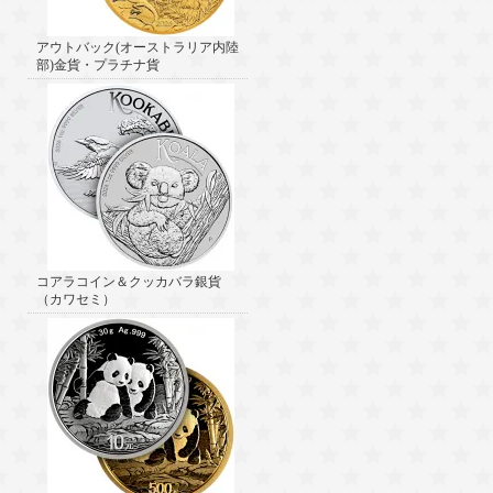
アウトバック(オーストラリア内陸
部)金貨・プラチナ貨
コアラコイン＆クッカバラ銀貨
（カワセミ）