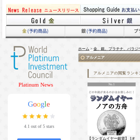
ホーム
>
金、銀、プラチナ、パラジ
アルメニア
アルメニアの閲覧ランキ
Platinum News
No.1
G
o
o
g
l
e
4.1 out of 5 stars
【ランダムイヤー銀貨】 1オ