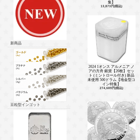
集】
13,873円(税込)
新商品
2024 1オンス アルメニア ノ
アの方舟 銀貨【20枚】セッ
ト (ミントロール付き) 新品
未使用 500ドラム【地金型コ
イン特集】
274,689円(税込)
豆粒型インゴット