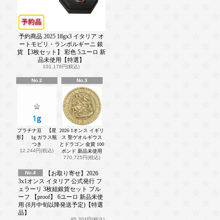
予約商品 2025 18gx3 イタリア オ
ートモビリ・ランボルギーニ 銀
貨 【3枚セット】 彩色 5ユーロ 新
品未使用【特選】
101,178円(税込)
No.2
No.3
プラチナ豆 【星
2026 1オンス イギリ
形】 1g ガラス瓶
ス 聖ゲオルギウス
つき
とドラゴン 金貨 100
12,244円(税込)
ポンド 新品未使用
770,725円(税込)
No.4
【お取り寄せ】2026
3x1オンス イタリア 公式発行 フ
ェラーリ 3枚組銀貨セット プル
ーフ 【proof】 6ユーロ 新品未使
用 (8月中旬以降発送予定)【特選
品】
95,204円(税込)