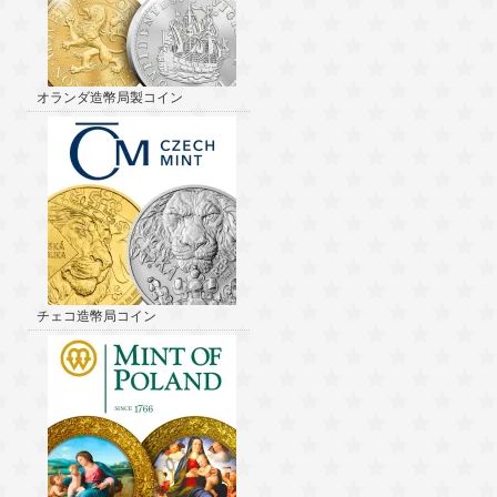
オランダ造幣局製コイン
チェコ造幣局コイン