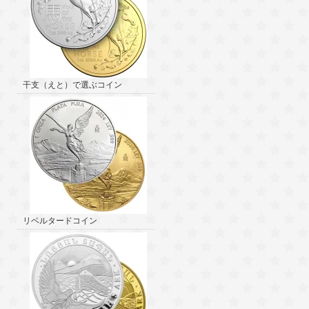
干支（えと）で選ぶコイン
リベルタードコイン