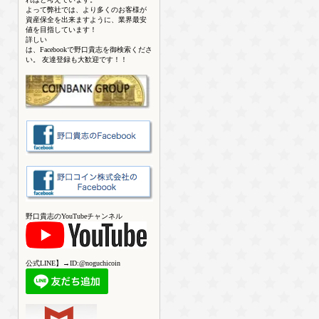
よって弊社では、より多くのお客様が
資産保全を出来ますように、業界最安
値を目指しています！
詳しい
は、Facebookで野口貴志を御検索くださ
い。 友達登録も大歓迎です！！
野口貴志のYouTubeチャンネル
公式LINE】→ID:@noguchicoin