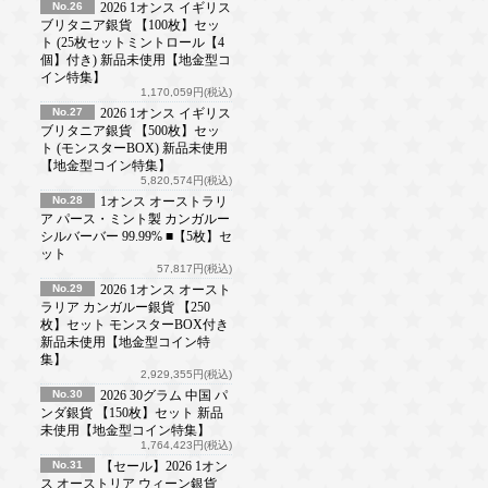
No.26
2026 1オンス イギリス
ブリタニア銀貨 【100枚】セッ
ト (25枚セットミントロール【4
個】付き) 新品未使用【地金型コ
イン特集】
1,170,059円(税込)
No.27
2026 1オンス イギリス
ブリタニア銀貨 【500枚】セッ
ト (モンスターBOX) 新品未使用
【地金型コイン特集】
5,820,574円(税込)
No.28
1オンス オーストラリ
ア パース・ミント製 カンガルー
シルバーバー 99.99% ■【5枚】セ
ット
57,817円(税込)
No.29
2026 1オンス オースト
ラリア カンガルー銀貨 【250
枚】セット モンスターBOX付き
新品未使用【地金型コイン特
集】
2,929,355円(税込)
No.30
2026 30グラム 中国 パ
ンダ銀貨 【150枚】セット 新品
未使用【地金型コイン特集】
1,764,423円(税込)
No.31
【セール】2026 1オン
ス オーストリア ウィーン銀貨