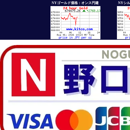
NYゴールド価格：オンス円建
NYシ