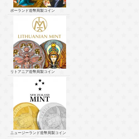
ポーランド造幣局製コイン
リトアニア造幣局製コイン
ニュージーランド造幣局製コイン