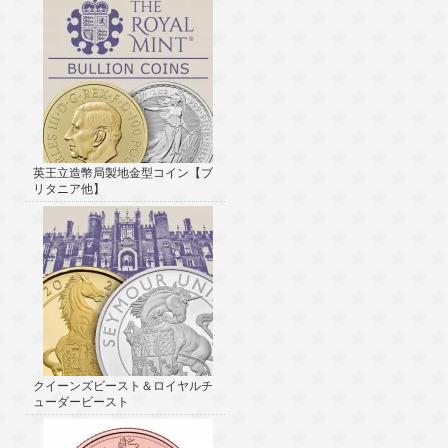
英王立造幣局製地金型コイン【ブ
リタニア他】
クイーンズビースト＆ロイヤルチ
ューダービースト