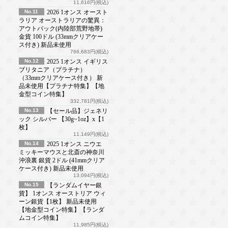
11,616円(税込)
No.11
2026 1オンス オースト
ラリア オーストラリアの驚異：
アウトバック(内陸部荒野地帯)
金貨 100ドル (33mmクリアケー
ス付き) 新品未使用
766,683円(税込)
No.12
2025 1オンス イギリス
ブリタニア（プラチナ）
（33mmクリアケース付き） 新
品未使用【プラチナ特集】【地
金型コイン特集】
332,781円(税込)
No.13
【セール品】ジェネリ
ック シルバー 【30g~1oz】x【1
枚】
11,149円(税込)
No.14
2025 1オンス ニウエ
ミッキーマウスと北斎の神奈川
沖浪裏 銀貨 2ドル (41mmクリア
ケース付き) 新品未使用
13,094円(税込)
No.15
【ランダムイヤー銀
貨】 1オンス オーストリア ウィ
ーン銀貨【1枚】 新品未使用
【地金型コイン特集】【ランダ
ムコイン特集】
11,985円(税込)