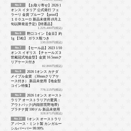
No.5
【お取り寄せ】2026 1
オンス イタリア 公式発行 フェ
ラーリ 金貨 プルーフ 【proof】
１００ユーロ 新品未使用 (8月上
旬以降発送予定)【特選品】
1,225,480円(税込)
No.6
野口コイン【金豆】約
1g 【5粒】 ガラス瓶つき
130,026円(税込)
No.7
【セール品】2023 1/10
オンス イギリス 【チャールズ３
世戴冠式地金型】金貨 16.5mmク
リアケース付き
82,866円(税込)
No.8
2026 1オンス カナダ
メイプル金貨 （30mmクリアケ
ース付き） 新品未使用【地金型
コイン特集】
776,115円(税込)
No.9
2026 1オンス オースト
ラリア オーストラリアの驚異：
アウトバック(内陸部荒野地帯)
プラチナ貨 100ドル 新品未使用
328,971円(税込)
No.10
1オンス オーストラリ
ア パース・ミント製 カンガルー
シルバーバー 99.99%