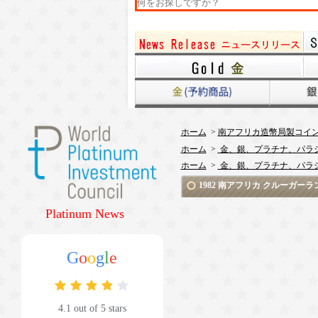
ホーム
>
南アフリカ造幣局製コイ
ホーム
>
金、銀、プラチナ、パラ
ホーム
>
金、銀、プラチナ、パラ
1982 南アフリカ クルーガー
Platinum News
G
o
o
g
l
e
4.1 out of 5 stars