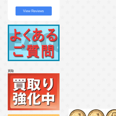
View Reviews
買取