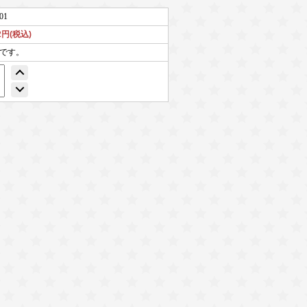
01
52円(税込)
個です。