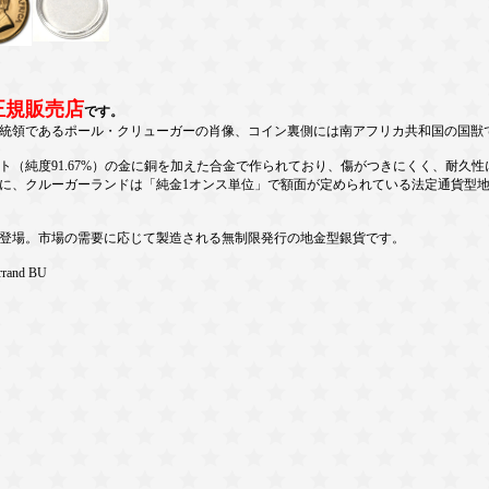
正規販売店
です。
統領であるポール・クリューガーの肖像、コイン裏側には南アフリカ共和国の国獣
ット（純度91.67%）の金に銅を加えた合金で作られており、傷がつきにくく、耐
に、クルーガーランドは「純金1オンス単位」で額面が定められている法定通貨型
ドも登場。市場の需要に応じて製造される無制限発行の地金型銀貨です。
rrand BU