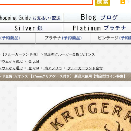
マ
ン【クルーガーランド他】
>
地金型クルーガー金貨 1/2オンス
ジウムから選ぶ
>
金 gold
ジウムから選ぶ
>
金 gold
>
南アフリカ
>
クルーガーランド金貨
ランド金貨 1/2オンス 【27mmクリアケース付き】 新品未使用【地金型コイン特集】