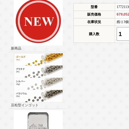
型番
1772113
販売価格
679,0
在庫状況
残り3
購入数
新商品
豆粒型インゴット