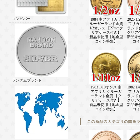
コンビバー
1984 南アフリカ ク
2025 
ルーガーランド金貨
フリカ
1/2オンス 【27mmク
ランド金
リアケース付き】
クリア
新品未使用【地金型
新品未
コイン特集】
コイ
ランダムブランド
1983 1/10オンス 南
1982 
アフリカ クルーガ
フリカ
ーランド金貨 【ク
ランド金
リアケース付き】
クリア
新品未使用【地金型
新品未
コイン特集】
コイ
この商品のカテゴリの閲覧