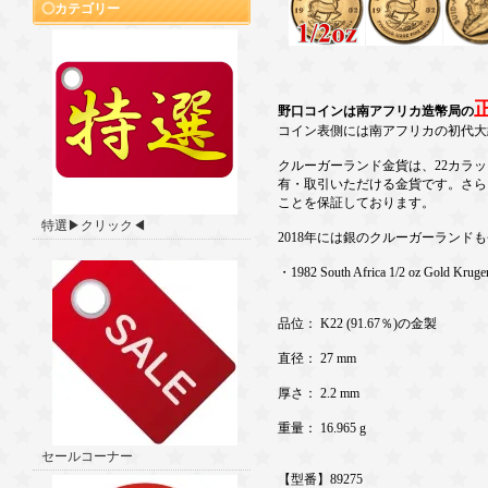
カテゴリー
野口コインは南アフリカ造幣局の
コイン表側には南アフリカの初代大
クルーガーランド金貨は、22カラ
有・取引いただける金貨です。さら
ことを保証しております。
特選▶クリック◀
2018年には銀のクルーガーラン
・1982 South Africa 1/2 oz Gold Kruge
品位： K22 (91.67％)の金製
直径： 27 mm
厚さ： 2.2 mm
重量： 16.965 g
セールコーナー
【型番】89275