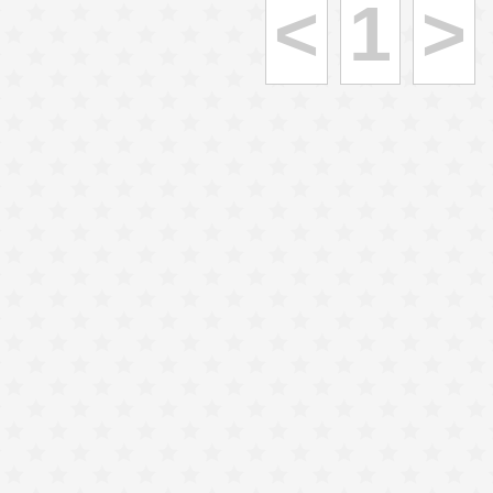
<
1
>