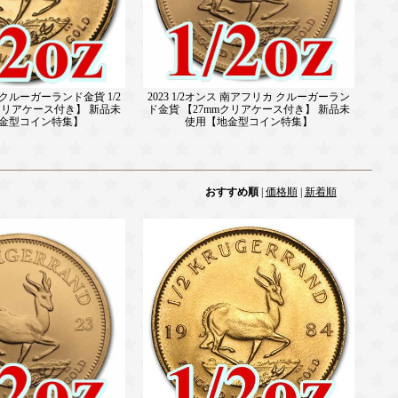
 クルーガーランド金貨 1/2
2023 1/2オンス 南アフリカ クルーガーラン
mクリアケース付き】 新品未
ド金貨 【27mmクリアケース付き】 新品未
金型コイン特集】
使用【地金型コイン特集】
おすすめ順
|
価格順
|
新着順