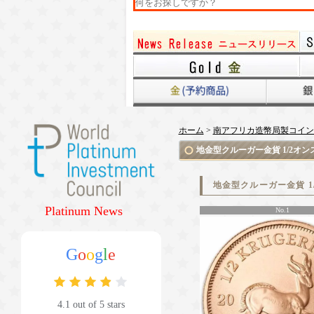
ホーム
>
南アフリカ造幣局製コイン
地金型クルーガー金貨 1/2オン
地金型クルーガー金貨 1
Platinum News
No.1
G
o
o
g
l
e
4.1 out of 5 stars