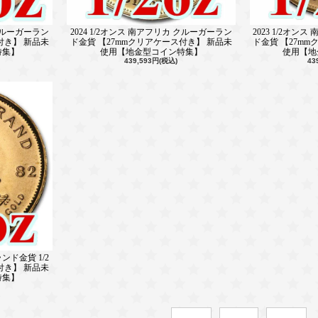
 クルーガーラン
2024 1/2オンス 南アフリカ クルーガーラン
2023 1/2オン
付き】 新品未
ド金貨 【27mmクリアケース付き】 新品未
ド金貨 【27m
特集】
使用【地金型コイン特集】
使用【地
439,593円(税込)
43
ンド金貨 1/2
付き】 新品未
特集】