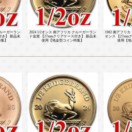
 クルーガーラン
2024 1/2オンス 南アフリカ クルーガーラン
1982 南アフリカ
付き】 新品未
ド金貨 【27mmクリアケース付き】 新品未
オンス 【27m
特集】
使用【地金型コイン特集】
使用【地