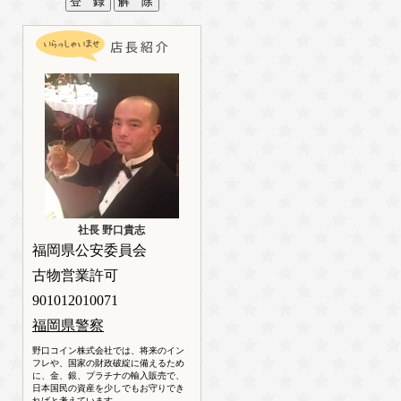
社長 野口貴志
福岡県公安委員会
古物営業許可
901012010071
福岡県警察
野口コイン株式会社では、将来のイン
フレや、国家の財政破綻に備えるため
に、金、銀、プラチナの輸入販売で、
日本国民の資産を少しでもお守りでき
ればと考えています。