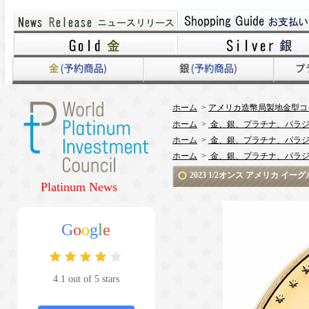
ホーム
>
アメリカ造幣局製地金型コ
ホーム
>
金、銀、プラチナ、パラジ
ホーム
>
金、銀、プラチナ、パラジ
ホーム
>
金、銀、プラチナ、パラジ
2023 1/2オンス アメリカ 
Platinum News
G
o
o
g
l
e
4.1 out of 5 stars