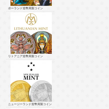
ポーランド造幣局製コイン
リトアニア造幣局製コイン
ニュージーランド造幣局製コイン