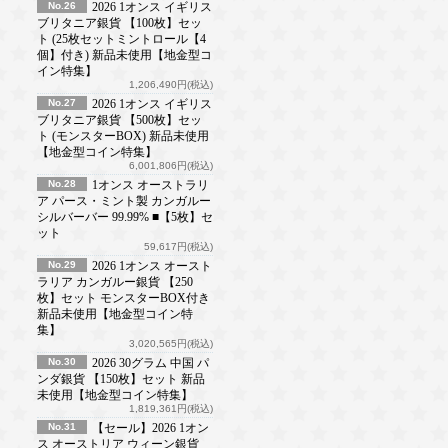
No.26
2026 1オンス イギリス
ブリタニア銀貨 【100枚】セッ
ト (25枚セットミントロール【4
個】付き) 新品未使用【地金型コ
イン特集】
1,206,490円(税込)
No.27
2026 1オンス イギリス
ブリタニア銀貨 【500枚】セッ
ト (モンスターBOX) 新品未使用
【地金型コイン特集】
6,001,806円(税込)
No.28
1オンス オーストラリ
ア パース・ミント製 カンガルー
シルバーバー 99.99% ■【5枚】セ
ット
59,617円(税込)
No.29
2026 1オンス オースト
ラリア カンガルー銀貨 【250
枚】セット モンスターBOX付き
新品未使用【地金型コイン特
集】
3,020,565円(税込)
No.30
2026 30グラム 中国 パ
ンダ銀貨 【150枚】セット 新品
未使用【地金型コイン特集】
1,819,361円(税込)
No.31
【セール】2026 1オン
ス オーストリア ウィーン銀貨