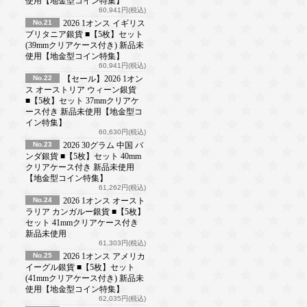
使用【地金型コイン特集】
60,941円(税込)
No.21
2026 1オンス イギリス
ブリタニア銀貨 ■【5枚】セット
(39mmクリアケース付き) 新品未
使用【地金型コイン特集】
60,941円(税込)
No.22
【セール】2026 1オン
ス オーストリア ウィーン銀貨
■【5枚】セット 37mmクリアケ
ース付き 新品未使用【地金型コ
イン特集】
60,630円(税込)
No.23
2026 30グラム 中国 パ
ンダ銀貨 ■【5枚】セット 40mm
クリアケース付き 新品未使用
【地金型コイン特集】
61,262円(税込)
No.24
2026 1オンス オースト
ラリア カンガルー銀貨 ■【5枚】
セット 41mmクリアケース付き
新品未使用
61,303円(税込)
No.25
2026 1オンス アメリカ
イーグル銀貨 ■【5枚】セット
(41mmクリアケース付き) 新品未
使用【地金型コイン特集】
62,035円(税込)