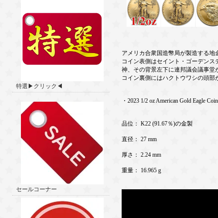
アメリカ合衆国造幣局が製造する地
コイン表側はセイント・ゴーデンス
神、その背景左下に連邦議会議事堂
コイン裏側にはハクトウワシの頭部
特選▶クリック◀
・2023 1/2 oz American Gold Eagle Coi
品位： K22 (91.67％)の金製
直径： 27 mm
厚さ： 2.24 mm
重量： 16.965 g
セールコーナー