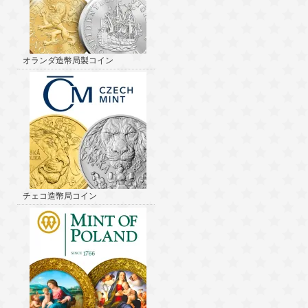
オランダ造幣局製コイン
チェコ造幣局コイン