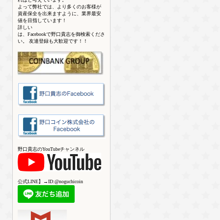
よって弊社では、より多くのお客様が
資産保全を出来ますように、業界最安
値を目指しています！
詳しい
は、Facebookで野口貴志を御検索くださ
い。 友達登録も大歓迎です！！
野口貴志のYouTubeチャンネル
公式LINE】→ID:@noguchicoin