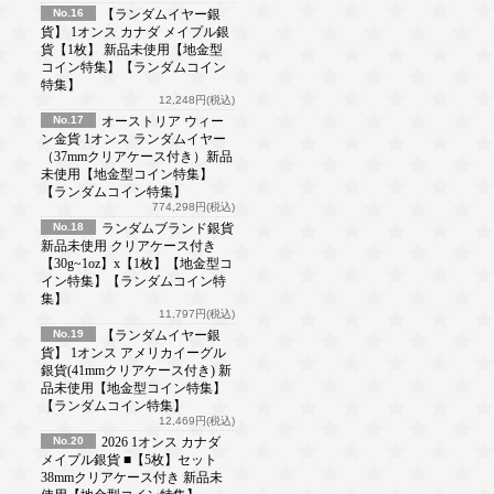
No.16
【ランダムイヤー銀
貨】 1オンス カナダ メイプル銀
貨【1枚】 新品未使用【地金型
コイン特集】【ランダムコイン
特集】
12,248円(税込)
No.17
オーストリア ウィー
ン金貨 1オンス ランダムイヤー
（37mmクリアケース付き）新品
未使用【地金型コイン特集】
【ランダムコイン特集】
774,298円(税込)
No.18
ランダムブランド銀貨
新品未使用 クリアケース付き
【30g~1oz】x【1枚】【地金型コ
イン特集】【ランダムコイン特
集】
11,797円(税込)
No.19
【ランダムイヤー銀
貨】 1オンス アメリカイーグル
銀貨(41mmクリアケース付き) 新
品未使用【地金型コイン特集】
【ランダムコイン特集】
12,469円(税込)
No.20
2026 1オンス カナダ
メイプル銀貨 ■【5枚】セット
38mmクリアケース付き 新品未