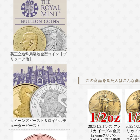
英王立造幣局製地金型コイン【ブ
リタニア他】
この商品を見た人はこんな商
クイーンズビースト＆ロイヤルチ
ューダービースト
2026 1/2オンス アメ
2025 1
リカ イーグル金貨
リカ 
（27mmクリアケー
（27m
ス付き） 新品未使
ス付き