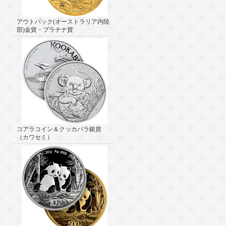
アウトバック(オーストラリア内陸
部)金貨・プラチナ貨
コアラコイン＆クッカバラ銀貨
（カワセミ）