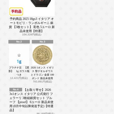
予約商品 2025 18gx3 イタリア オ
ートモビリ・ランボルギーニ 銀
貨 【3枚セット】 彩色 5ユーロ 新
品未使用【特選】
104,328円(税込)
No.2
No.3
プラチナ豆 【星
2026 1オンス イギリ
形】 1g ガラス瓶
ス 聖ゲオルギウス
つき
とドラゴン 金貨 100
12,421円(税込)
ポンド 新品未使用
783,891円(税込)
No.4
【お取り寄せ】2026
3x1オンス イタリア 公式発行 フ
ェラーリ 3枚組銀貨セット プル
ーフ 【proof】 6ユーロ 新品未使
用 (8月中旬以降発送予定)【特選
品】
98,169円(税込)