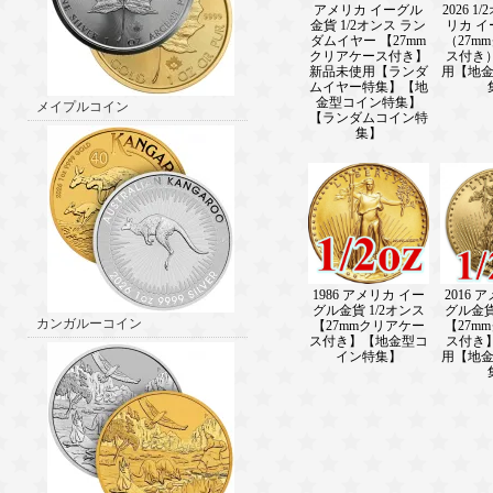
アメリカ イーグル
2026 1
金貨 1/2オンス ラン
リカ 
ダムイヤー 【27mm
（27m
クリアケース付き】
ス付き
新品未使用【ランダ
用【地
ムイヤー特集】【地
金型コイン特集】
メイプルコイン
【ランダムコイン特
集】
1986 アメリカ イー
2016 
グル金貨 1/2オンス
グル金貨
カンガルーコイン
【27mmクリアケー
【27m
ス付き】【地金型コ
ス付き
イン特集】
用【地