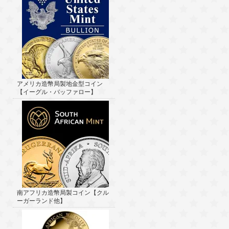
アメリカ造幣局製地金型コイン
【イーグル・バッファロー】
南アフリカ造幣局製コイン【クル
ーガーランド他】