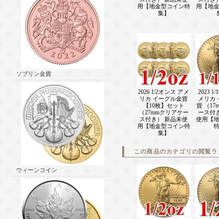
用【地金型コイン特
用【地
集】
ソブリン金貨
2026 1/2オンス アメ
2023 1
リカ イーグル金貨
メリカ
【10枚】セット
貨 （1
（27mmクリアケー
ース付
ス付き） 新品未使
使用【
用【地金型コイン特
集】
この商品のカテゴリの閲覧ラ
ウィーンコイン