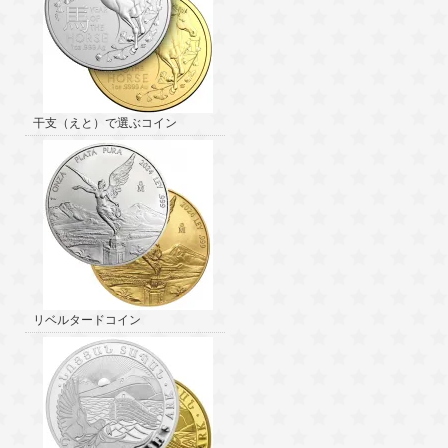
干支（えと）で選ぶコイン
リベルタードコイン