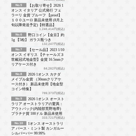
No.5
【お取り寄せ】2026 1
オンス イタリア 公式発行 フェ
ラーリ 金貨 プルーフ 【proof】
１００ユーロ 新品未使用 (8月上
旬以降発送予定)【特選品】
1,246,414円(税込)
No.6
野口コイン【金豆】約
1g 【5粒】 ガラス瓶つき
132,247円(税込)
No.7
【セール品】2023 1/10
オンス イギリス 【チャールズ３
世戴冠式地金型】金貨 16.5mmク
リアケース付き
84,282円(税込)
No.8
2026 1オンス カナダ
メイプル金貨 （30mmクリアケ
ース付き） 新品未使用【地金型
コイン特集】
789,373円(税込)
No.9
2026 1オンス オースト
ラリア オーストラリアの驚異：
アウトバック(内陸部荒野地帯)
プラチナ貨 100ドル 新品未使用
333,721円(税込)
No.10
1オンス オーストラリ
ア パース・ミント製 カンガルー
シルバーバー 99.99%