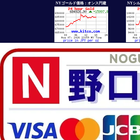
NYゴールド価格：オンス円建
NYシ