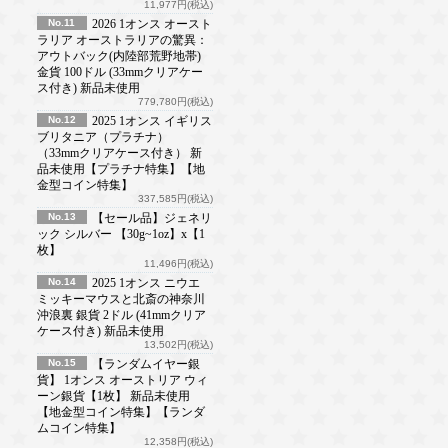
11,977円(税込)
No.11
2026 1オンス オースト
ラリア オーストラリアの驚異：
アウトバック(内陸部荒野地帯)
金貨 100ドル (33mmクリアケー
ス付き) 新品未使用
779,780円(税込)
No.12
2025 1オンス イギリス
ブリタニア（プラチナ）
（33mmクリアケース付き） 新
品未使用【プラチナ特集】【地
金型コイン特集】
337,585円(税込)
No.13
【セール品】ジェネリ
ック シルバー 【30g~1oz】x【1
枚】
11,496円(税込)
No.14
2025 1オンス ニウエ
ミッキーマウスと北斎の神奈川
沖浪裏 銀貨 2ドル (41mmクリア
ケース付き) 新品未使用
13,502円(税込)
No.15
【ランダムイヤー銀
貨】 1オンス オーストリア ウィ
ーン銀貨【1枚】 新品未使用
【地金型コイン特集】【ランダ
ムコイン特集】
12,358円(税込)