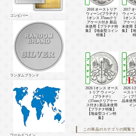
2018 オーストリア
2017
ウィーン(プラチナ)
ウィーン
コンビバー
1オンス 37mmクリ
1オンス
アケース付き 新品
アケー
未使用【プラチナ特
未使用
集】【地金型コイン
集】【
特集】
ランダムブランド
2026 1オンス オース
2026 1
トリア ウィーン
ースト
（プラチナ）
ン（プ
（37mmクリアケー
品未使
ス付き) 新品未使用
イ
【プラチナ特集】
【地金型コイン特
集】
この商品のカテゴリの閲覧ラ
ワールドコイン