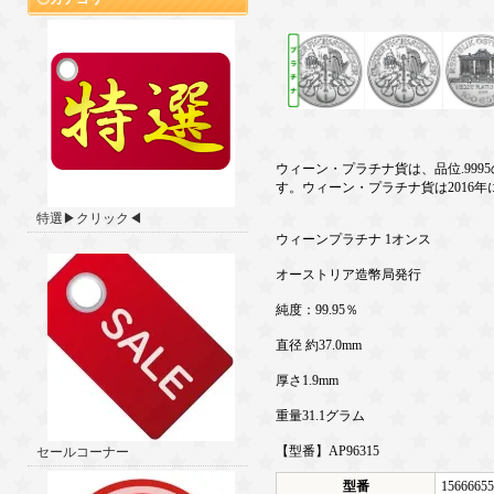
ウィーン・プラチナ貨は、品位.99
す。ウィーン・プラチナ貨は2016年に
特選▶クリック◀
ウィーンプラチナ 1オンス
オーストリア造幣局発行
純度：99.95％
直径 約37.0mm
厚さ1.9mm
重量31.1グラム
【型番】AP96315
セールコーナー
型番
15666655