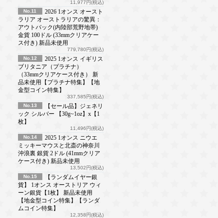
11,977円(税込)
No.11
2026 1オンス オースト
ラリア オーストラリアの驚異：
アウトバック(内陸部荒野地帯)
金貨 100ドル (33mmクリアケー
ス付き) 新品未使用
779,780円(税込)
No.12
2025 1オンス イギリス
ブリタニア（プラチナ）
（33mmクリアケース付き） 新
品未使用【プラチナ特集】【地
金型コイン特集】
337,585円(税込)
No.13
【セール品】ジェネリ
ック シルバー 【30g~1oz】x【1
枚】
11,496円(税込)
No.14
2025 1オンス ニウエ
ミッキーマウスと北斎の神奈川
沖浪裏 銀貨 2ドル (41mmクリア
ケース付き) 新品未使用
13,502円(税込)
No.15
【ランダムイヤー銀
貨】 1オンス オーストリア ウィ
ーン銀貨【1枚】 新品未使用
【地金型コイン特集】【ランダ
ムコイン特集】
12,358円(税込)