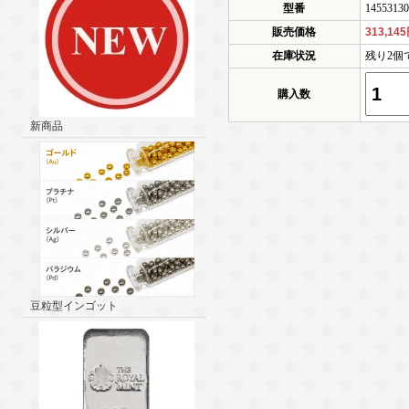
型番
14553130
販売価格
313,14
在庫状況
残り2個
購入数
新商品
豆粒型インゴット