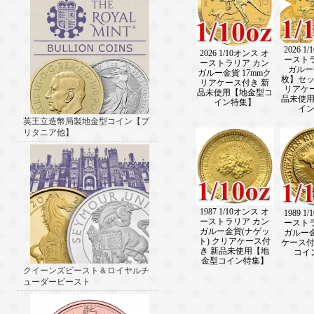
2026 1
2026 1/10オンス オ
ースト
ーストラリア カン
ガルー
ガルー金貨 17mmク
枚】セッ 
リアケース付き 新
リアケ
品未使用【地金型コ
品未使
イン特集】
イ
英王立造幣局製地金型コイン【ブ
リタニア他】
1987 1/10オンス オ
1989 1
ーストラリア カン
ースト
ガルー金貨(ナゲッ
ガルー
ト) クリアケース付
ケース
き 新品未使用【地
コイ
金型コイン特集】
クイーンズビースト＆ロイヤルチ
ューダービースト