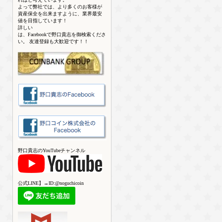
よって弊社では、より多くのお客様が
資産保全を出来ますように、業界最安
値を目指しています！
詳しい
は、Facebookで野口貴志を御検索くださ
い。 友達登録も大歓迎です！！
野口貴志のYouTubeチャンネル
公式LINE】→ID:@noguchicoin