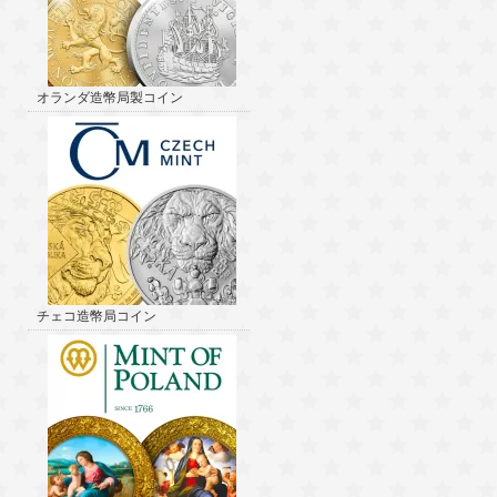
オランダ造幣局製コイン
チェコ造幣局コイン