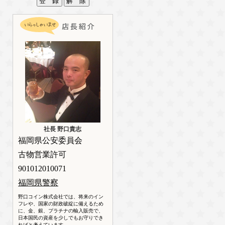
社長 野口貴志
福岡県公安委員会
古物営業許可
901012010071
福岡県警察
野口コイン株式会社では、将来のイン
フレや、国家の財政破綻に備えるため
に、金、銀、プラチナの輸入販売で、
日本国民の資産を少しでもお守りでき
ればと考えています。