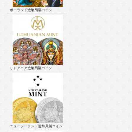
ポーランド造幣局製コイン
リトアニア造幣局製コイン
ニュージーランド造幣局製コイン