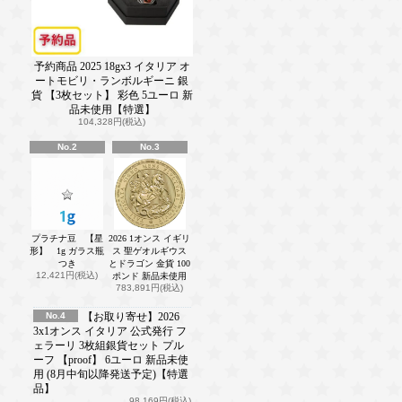
予約商品 2025 18gx3 イタリア オ
ートモビリ・ランボルギーニ 銀
貨 【3枚セット】 彩色 5ユーロ 新
品未使用【特選】
104,328円(税込)
No.2
No.3
プラチナ豆 【星
2026 1オンス イギリ
形】 1g ガラス瓶
ス 聖ゲオルギウス
つき
とドラゴン 金貨 100
12,421円(税込)
ポンド 新品未使用
783,891円(税込)
No.4
【お取り寄せ】2026
3x1オンス イタリア 公式発行 フ
ェラーリ 3枚組銀貨セット プル
ーフ 【proof】 6ユーロ 新品未使
用 (8月中旬以降発送予定)【特選
品】
98,169円(税込)