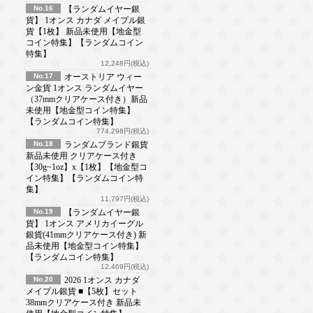
No.16
【ランダムイヤー銀
貨】 1オンス カナダ メイプル銀
貨【1枚】 新品未使用【地金型
コイン特集】【ランダムコイン
特集】
12,248円(税込)
No.17
オーストリア ウィー
ン金貨 1オンス ランダムイヤー
（37mmクリアケース付き）新品
未使用【地金型コイン特集】
【ランダムコイン特集】
774,298円(税込)
No.18
ランダムブランド銀貨
新品未使用 クリアケース付き
【30g~1oz】x【1枚】【地金型コ
イン特集】【ランダムコイン特
集】
11,797円(税込)
No.19
【ランダムイヤー銀
貨】 1オンス アメリカイーグル
銀貨(41mmクリアケース付き) 新
品未使用【地金型コイン特集】
【ランダムコイン特集】
12,469円(税込)
No.20
2026 1オンス カナダ
メイプル銀貨 ■【5枚】セット
38mmクリアケース付き 新品未