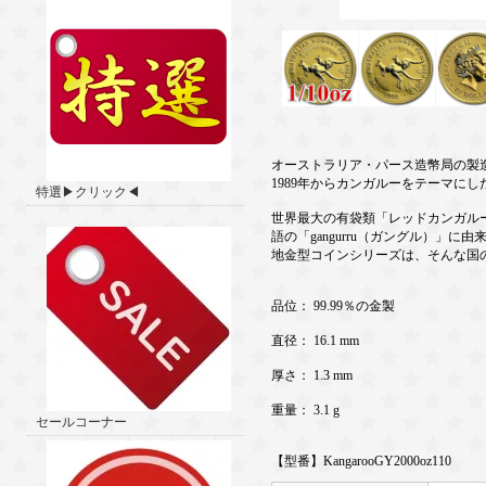
オーストラリア・パース造幣局の製
1989年からカンガルーをテーマに
特選▶クリック◀
世界最大の有袋類「レッドカンガル
語の「gangurru（ガングル）
地金型コインシリーズは、そんな国
品位： 99.99％の金製
直径： 16.1 mm
厚さ： 1.3 mm
重量： 3.1 g
セールコーナー
【型番】KangarooGY2000oz110