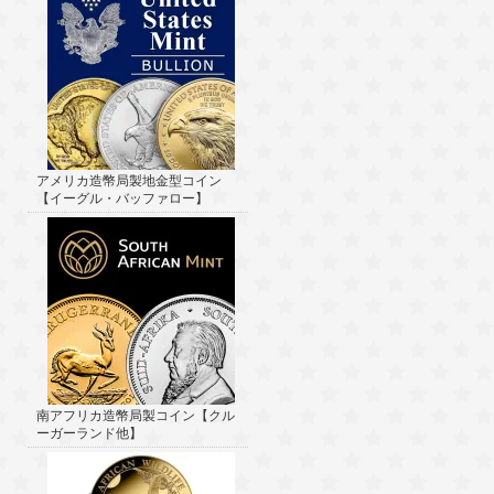
アメリカ造幣局製地金型コイン
【イーグル・バッファロー】
南アフリカ造幣局製コイン【クル
ーガーランド他】