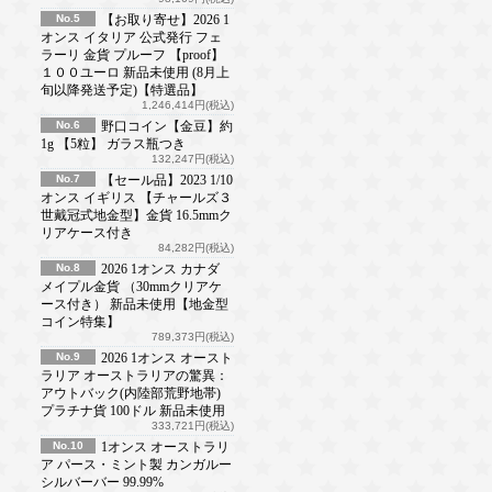
No.5
【お取り寄せ】2026 1
オンス イタリア 公式発行 フェ
ラーリ 金貨 プルーフ 【proof】
１００ユーロ 新品未使用 (8月上
旬以降発送予定)【特選品】
1,246,414円(税込)
No.6
野口コイン【金豆】約
1g 【5粒】 ガラス瓶つき
132,247円(税込)
No.7
【セール品】2023 1/10
オンス イギリス 【チャールズ３
世戴冠式地金型】金貨 16.5mmク
リアケース付き
84,282円(税込)
No.8
2026 1オンス カナダ
メイプル金貨 （30mmクリアケ
ース付き） 新品未使用【地金型
コイン特集】
789,373円(税込)
No.9
2026 1オンス オースト
ラリア オーストラリアの驚異：
アウトバック(内陸部荒野地帯)
プラチナ貨 100ドル 新品未使用
333,721円(税込)
No.10
1オンス オーストラリ
ア パース・ミント製 カンガルー
シルバーバー 99.99%