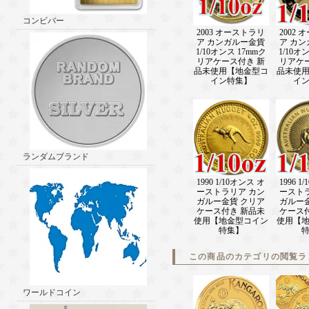
コンビバー
2003 オーストラリ
2002
ア カンガルー金貨
ア カ
1/10オンス 17mmク
1/10オ
リアケース付き 新
リアケ
品未使用【地金型コ
品未使
イン特集】
イ
ランダムブランド
1990 1/10オンス オ
1996 1
ーストラリア カン
ースト
ガルー金貨 クリア
ガルー
ケース付き 新品未
ケース
使用【地金型コイン
使用【
特集】
この商品のカテゴリの閲覧ラ
ワールドコイン