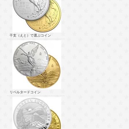
干支（えと）で選ぶコイン
リベルタードコイン