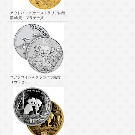
アウトバック(オーストラリア内陸
部)金貨・プラチナ貨
コアラコイン＆クッカバラ銀貨
（カワセミ）