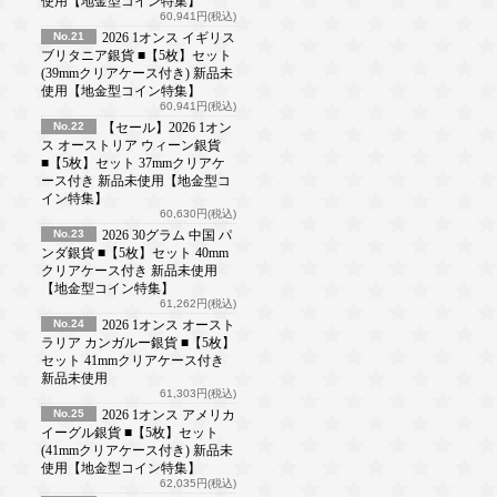
使用【地金型コイン特集】
60,941円(税込)
No.21
2026 1オンス イギリス
ブリタニア銀貨 ■【5枚】セット
(39mmクリアケース付き) 新品未
使用【地金型コイン特集】
60,941円(税込)
No.22
【セール】2026 1オン
ス オーストリア ウィーン銀貨
■【5枚】セット 37mmクリアケ
ース付き 新品未使用【地金型コ
イン特集】
60,630円(税込)
No.23
2026 30グラム 中国 パ
ンダ銀貨 ■【5枚】セット 40mm
クリアケース付き 新品未使用
【地金型コイン特集】
61,262円(税込)
No.24
2026 1オンス オースト
ラリア カンガルー銀貨 ■【5枚】
セット 41mmクリアケース付き
新品未使用
61,303円(税込)
No.25
2026 1オンス アメリカ
イーグル銀貨 ■【5枚】セット
(41mmクリアケース付き) 新品未
使用【地金型コイン特集】
62,035円(税込)