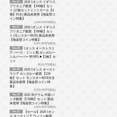
No.26
2026 1オンス イギリス
ブリタニア銀貨 【100枚】セッ
ト (25枚セットミントロール【4
個】付き) 新品未使用【地金型コ
イン特集】
1,206,490円(税込)
No.27
2026 1オンス イギリス
ブリタニア銀貨 【500枚】セッ
ト (モンスターBOX) 新品未使用
【地金型コイン特集】
6,001,806円(税込)
No.28
1オンス オーストラリ
ア パース・ミント製 カンガルー
シルバーバー 99.99% ■【5枚】セ
ット
59,617円(税込)
No.29
2026 1オンス オースト
ラリア カンガルー銀貨 【250
枚】セット モンスターBOX付き
新品未使用【地金型コイン特
集】
3,020,565円(税込)
No.30
2026 30グラム 中国 パ
ンダ銀貨 【150枚】セット 新品
未使用【地金型コイン特集】
1,819,361円(税込)
No.31
【セール】2026 1オン
ス オーストリア ウィーン銀貨