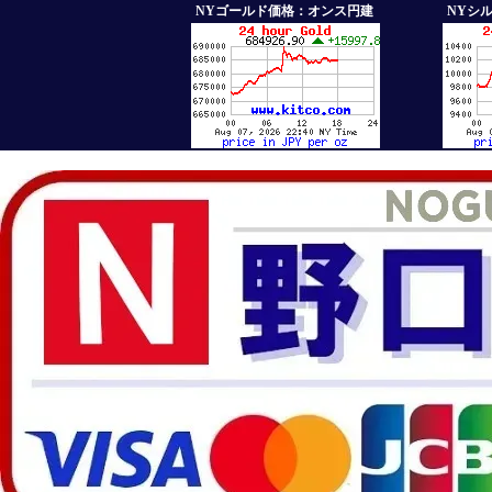
NYゴールド価格：オンス円建
NYシ