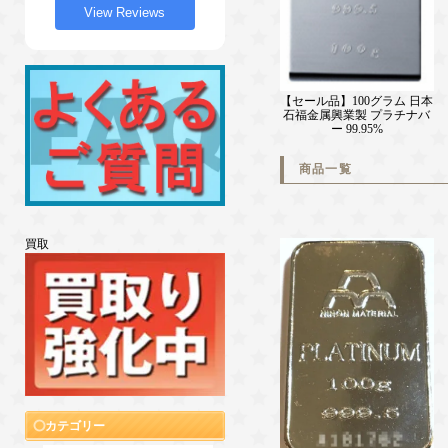
View Reviews
【セール品】100グラム 日本
石福金属興業製 プラチナバ
ー 99.95%
商品一覧
買取
カテゴリー