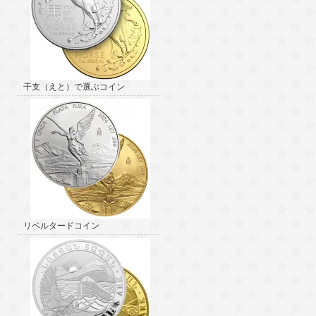
干支（えと）で選ぶコイン
リベルタードコイン