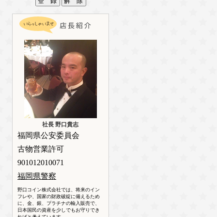
社長 野口貴志
福岡県公安委員会
古物営業許可
901012010071
福岡県警察
野口コイン株式会社では、将来のイン
フレや、国家の財政破綻に備えるため
に、金、銀、プラチナの輸入販売で、
日本国民の資産を少しでもお守りでき
ればと考えています。