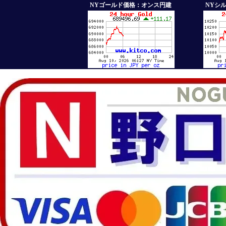
NYゴールド価格：オンス円建
NYシ