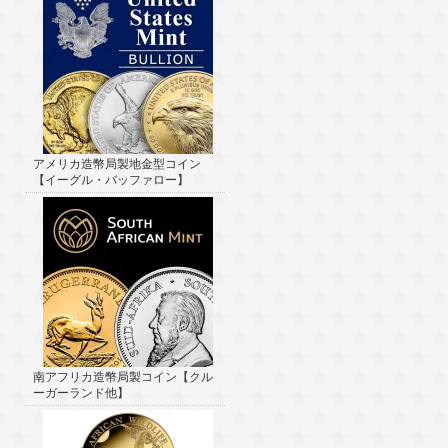
アメリカ造幣局製地金型コイン
【イーグル・バッファロー】
南アフリカ造幣局製コイン【クル
ーガーランド他】