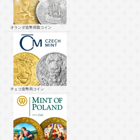
オランダ造幣局製コイン
チェコ造幣局コイン