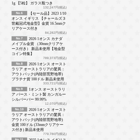
1g 【5粒】 ガラス瓶つき
132,247円(税込)
No.6
【セール品】2023 1/10
オンス イギリス 【チャールズ３
世戴冠式地金型】金貨 16.5mmク
リアケース付き
84,282円(税込)
No.7
2026 1オンス カナダ
メイプル金貨 （30mmクリアケ
ース付き） 新品未使用【地金型
コイン特集】
789,373円(税込)
No.8
2026 1オンス オースト
ラリア オーストラリアの驚異：
アウトバック(内陸部荒野地帯)
プラチナ貨 100ドル 新品未使用
333,721円(税込)
No.9
1オンス オーストラリ
ア パース・ミント製 カンガルー
シルバーバー 99.99%
12,070円(税込)
No.10
2026 1オンス オースト
ラリア オーストラリアの驚異：
アウトバック(内陸部荒野地帯)
金貨 100ドル (33mmクリアケー
ス付き) 新品未使用
779,780円(税込)
No.11
2025 1オンス イギリス