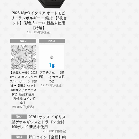
2025 18gx3 イタリア オートモビ
リ・ランボルギーニ 銀貨 【3枚セ
ット】 彩色 5ユーロ 新品未使用
【特選】
105,134円(税込)
No.2
No.3
【決算セール】2026
プラチナ豆 【星
1オンス 南アフリカ
形】 1g ガラス瓶
クルーガーランド銀
つき
12,421円(税込)
貨 ■【5枚】セット
39mmクリアケース
付き 新品未使用
【地金型コイン特
集】
59,097円(税込)
No.4
2026 1オンス イギリス
聖ゲオルギウスとドラゴン 金貨
100ポンド 新品未使用
783,891円(税込)
No.5
野口コイン【金豆】約