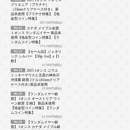
ブリタニア（プラチナ）
（33mmクリアケース付き） 新
品未使用【プラチナ特集】【地
金型コイン特集】
337,585円(税込)
No.12
カナダ メイプル金貨
１オンス ランダムイヤー 新品未
使用【地金型コイン特集】【ラ
ンダムコイン特集】
774,298円(税込)
No.13
【セール品】ジェネリ
ック シルバー 【30g~1oz】x【1
枚】
11,585円(税込)
No.14
2025 1オンス ニウエ
ミッキーマウスと北斎の神奈川
沖浪裏 銀貨 2ドル (41mmクリア
ケース付き) 新品未使用
13,606円(税込)
No.15
【ランダムイヤー銀
貨】 1オンス オーストリア ウィ
ーン銀貨【1枚】 新品未使用
【地金型コイン特集】【ランダ
ムコイン特集】
12,454円(税込)
No.16
【ランダムイヤー銀
貨】 1オンス カナダ メイプル銀