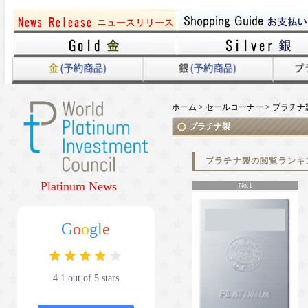
ホーム
>
セールコーナー
>
プラチナ
プラチナ製
プラチナ製の閲覧ランキ
Platinum News
No.1
G
o
o
g
l
e
4.1 out of 5 stars