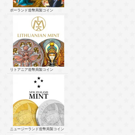
ポーランド造幣局製コイン
リトアニア造幣局製コイン
ニュージーランド造幣局製コイン