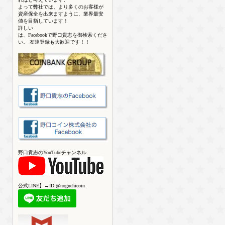
よって弊社では、より多くのお客様が
資産保全を出来ますように、業界最安
値を目指しています！
詳しい
は、Facebookで野口貴志を御検索くださ
い。 友達登録も大歓迎です！！
野口貴志のYouTubeチャンネル
公式LINE】→ID:@noguchicoin