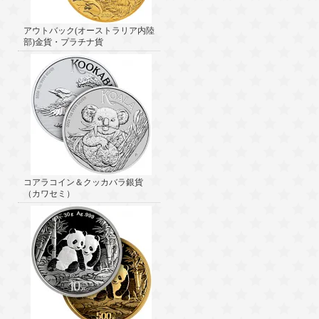
アウトバック(オーストラリア内陸
部)金貨・プラチナ貨
コアラコイン＆クッカバラ銀貨
（カワセミ）