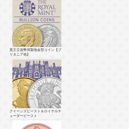
英王立造幣局製地金型コイン【ブ
リタニア他】
クイーンズビースト＆ロイヤルチ
ューダービースト