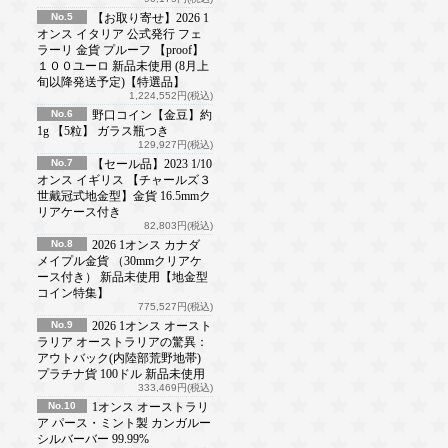
No.5
【お取り寄せ】2026 1
オンス イタリア 公式発行 フェ
ラーリ 金貨 プルーフ 【proof】
１００ユーロ 新品未使用 (8月上
旬以降発送予定)【特選品】
1,224,552円(税込)
No.6
野口コイン【金豆】約
1g 【5粒】 ガラス瓶つき
129,927円(税込)
No.7
【セール品】2023 1/10
オンス イギリス 【チャールズ３
世戴冠式地金型】金貨 16.5mmク
リアケース付き
82,803円(税込)
No.8
2026 1オンス カナダ
メイプル金貨 （30mmクリアケ
ース付き） 新品未使用【地金型
コイン特集】
775,527円(税込)
No.9
2026 1オンス オースト
ラリア オーストラリアの驚異：
アウトバック(内陸部荒野地帯)
プラチナ貨 100ドル 新品未使用
333,469円(税込)
No.10
1オンス オーストラリ
ア パース・ミント製 カンガルー
シルバーバー 99.99%