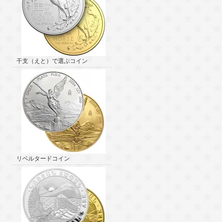
干支（えと）で選ぶコイン
リベルタードコイン