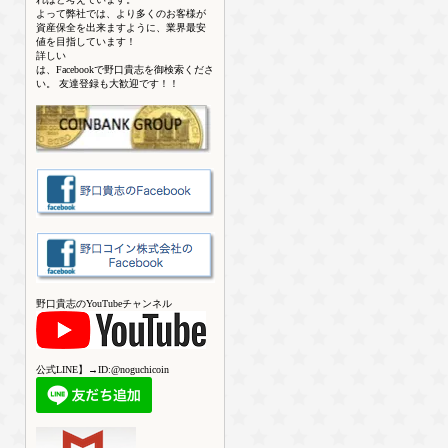
よって弊社では、より多くのお客様が
資産保全を出来ますように、業界最安
値を目指しています！
詳しい
は、Facebookで野口貴志を御検索くださ
い。 友達登録も大歓迎です！！
野口貴志のYouTubeチャンネル
公式LINE】→ID:@noguchicoin