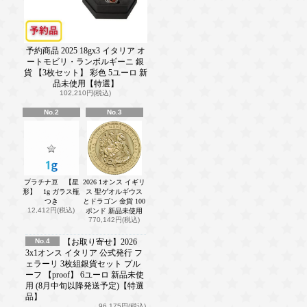
予約商品 2025 18gx3 イタリア オ
ートモビリ・ランボルギーニ 銀
貨 【3枚セット】 彩色 5ユーロ 新
品未使用【特選】
102,210円(税込)
No.2
No.3
プラチナ豆 【星
2026 1オンス イギリ
形】 1g ガラス瓶
ス 聖ゲオルギウス
つき
とドラゴン 金貨 100
12,412円(税込)
ポンド 新品未使用
770,142円(税込)
No.4
【お取り寄せ】2026
3x1オンス イタリア 公式発行 フ
ェラーリ 3枚組銀貨セット プル
ーフ 【proof】 6ユーロ 新品未使
用 (8月中旬以降発送予定)【特選
品】
96,175円(税込)