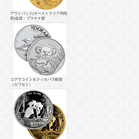
アウトバック(オーストラリア内陸
部)金貨・プラチナ貨
コアラコイン＆クッカバラ銀貨
（カワセミ）