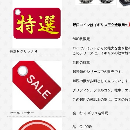
野口コインはイギリス王立造幣局の
6000枚限定
ロイヤルミントからの雄大な生き物の
特選▶クリック◀
このシリーズは、イギリスの紋章雄
英国の紋章
10種類のシリーズでの販売です。
10匹の獣が歩哨として立っています
グリフィン、ファルコン、雄牛、エ
この10匹の神話上の獣は、英国の数
セールコーナー
発 行 イギリス造幣局
品 位 .9999