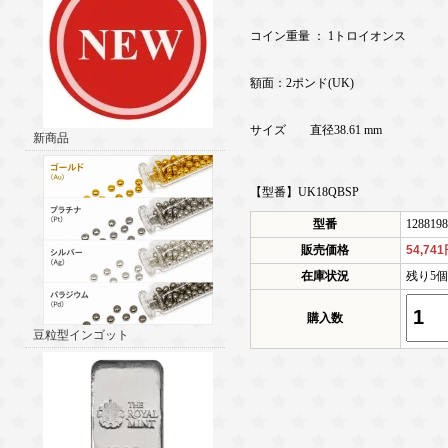
コイン重量 ： 1トロイオンス
額面：2ポンド(UK)
サイズ 直径38.61 mm
新商品
【型番】UK18QBSP
型番
1288198
販売価格
54,74
在庫状況
残り5
購入数
豆粒型インゴット