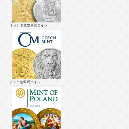
オランダ造幣局製コイン
チェコ造幣局コイン