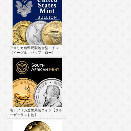
アメリカ造幣局製地金型コイン
【イーグル・バッファロー】
南アフリカ造幣局製コイン【クル
ーガーランド他】