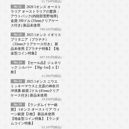
11,734円(税込)
No.11
2026 1オンス オースト
ラリア オーストラリアの驚異：
アウトバック(内陸部荒野地帯)
金貨 100ドル (33mmクリアケー
ス付き) 新品未使用
766,102円(税込)
No.12
2025 1オンス イギリス
ブリタニア（プラチナ）
（33mmクリアケース付き） 新
品未使用【プラチナ特集】【地
金型コイン特集】
337,331円(税込)
No.13
【セール品】ジェネリ
ック シルバー 【30g~1oz】x【1
枚】
11,262円(税込)
No.14
2025 1オンス ニウエ
ミッキーマウスと北斎の神奈川
沖浪裏 銀貨 2ドル (41mmクリア
ケース付き) 新品未使用
13,228円(税込)
No.15
【ランダムイヤー銀
貨】 1オンス オーストリア ウィ
ーン銀貨【1枚】 新品未使用
【地金型コイン特集】【ランダ
ムコイン特集】
12,107円(税込)