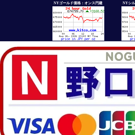
NYゴールド価格：オンス円建
NYシ