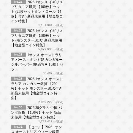
No.26
2026 1オンス イギリス
ブリタニア銀貨 【100枚】セッ
ト (25枚セットミントロール【4
個】付き) 新品未使用【地金型コ
イン特集】
1,181,991円(税込)
No.27
2026 1オンス イギリス
ブリタニア銀貨 【500枚】セッ
ト (モンスターBOX) 新品未使用
【地金型コイン特集】
5,879,933円(税込)
No.28
1オンス オーストラリ
ア パース・ミント製 カンガルー
シルバーバー 99.99% ■【5枚】セ
ット
58,407円(税込)
No.29
2026 1オンス オースト
ラリア カンガルー銀貨 【250
枚】セット モンスターBOX付き
新品未使用【地金型コイン特
集】
2,959,229円(税込)
No.30
2026 30グラム 中国 パ
ンダ銀貨 【150枚】セット 新品
未使用【地金型コイン特集】
1,782,417円(税込)
No.31
【セール】2026 1オン
ス オーストリア ウィーン銀貨