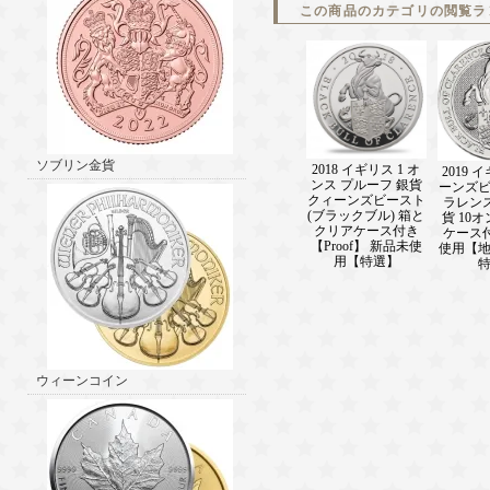
この商品のカテゴリの閲覧ラ
ソブリン金貨
2018 イギリス 1 オ
2019 
ンス プルーフ 銀貨
ーンズ
クィーンズビースト
ラレン
(ブラックブル) 箱と
貨 10
クリアケース付き
ケース
【Proof】 新品未使
使用【
用【特選】
ウィーンコイン