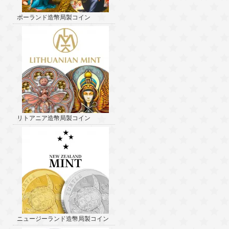
ポーランド造幣局製コイン
リトアニア造幣局製コイン
ニュージーランド造幣局製コイン