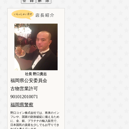
社長 野口貴志
福岡県公安委員会
古物営業許可
901012010071
福岡県警察
野口コイン株式会社では、将来のイン
フレや、国家の財政破綻に備えるため
に、金、銀、プラチナの輸入販売で、
日本国民の資産を少しでもお守りでき
ればと考えています。