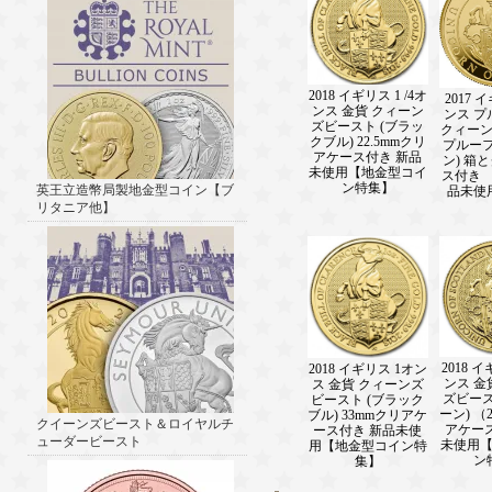
2018 イギリス 1 /4オ
2017 
ンス 金貨 クィーン
ンス プ
ズビースト (ブラッ
クィー
クブル) 22.5mmクリ
プルーフ
アケース付き 新品
ン) 箱
未使用【地金型コイ
ス付き 【
ン特集】
英王立造幣局製地金型コイン【ブ
品未使
リタニア他】
2018 イ
2018 イギリス 1オン
ンス 金
ス 金貨 クィーンズ
ズビース
ビースト (ブラック
ーン) （
ブル) 33mmクリアケ
クイーンズビースト＆ロイヤルチ
アケー
ース付き 新品未使
ューダービースト
未使用
用【地金型コイン特
ン
集】