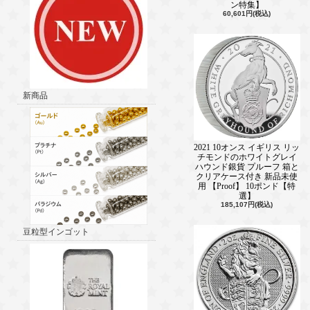
ン特集】
60,601円(税込)
新商品
2021 10オンス イギリス リッ
チモンドのホワイトグレイ
ハウンド銀貨 プルーフ 箱と
クリアケース付き 新品未使
用 【Proof】 10ポンド【特
選】
185,107円(税込)
豆粒型インゴット