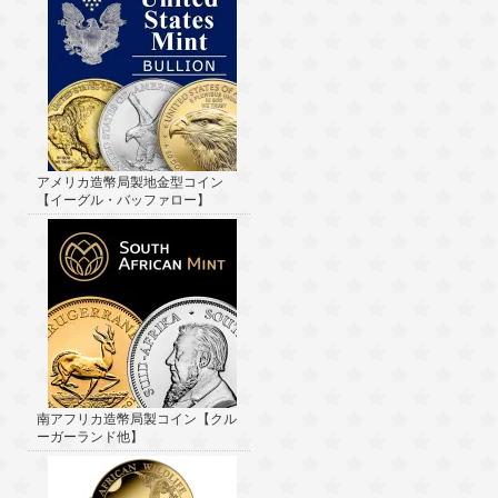
アメリカ造幣局製地金型コイン
【イーグル・バッファロー】
南アフリカ造幣局製コイン【クル
ーガーランド他】