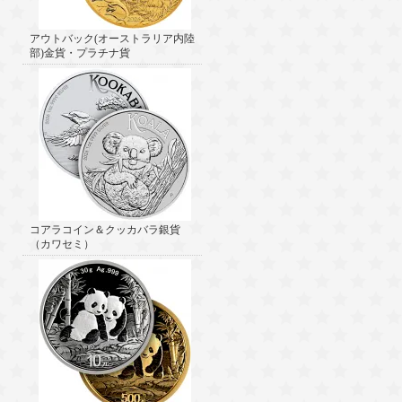
アウトバック(オーストラリア内陸
部)金貨・プラチナ貨
コアラコイン＆クッカバラ銀貨
（カワセミ）