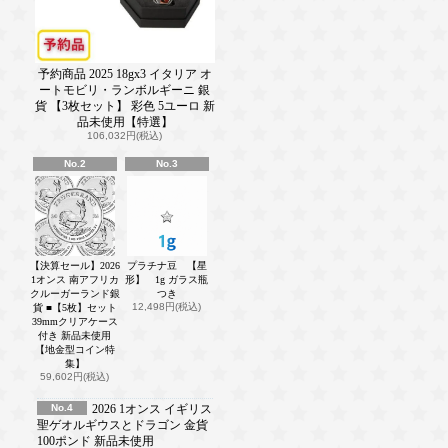
予約商品 2025 18gx3 イタリア オ
ートモビリ・ランボルギーニ 銀
貨 【3枚セット】 彩色 5ユーロ 新
品未使用【特選】
106,032円(税込)
No.2
No.3
【決算セール】2026
プラチナ豆 【星
1オンス 南アフリカ
形】 1g ガラス瓶
クルーガーランド銀
つき
12,498円(税込)
貨 ■【5枚】セット
39mmクリアケース
付き 新品未使用
【地金型コイン特
集】
59,602円(税込)
No.4
2026 1オンス イギリス
聖ゲオルギウスとドラゴン 金貨
100ポンド 新品未使用