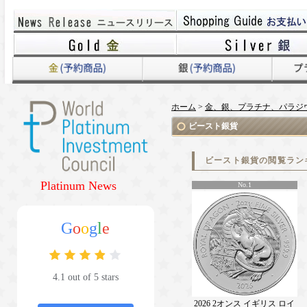
ホーム
>
金、銀、プラチナ、パラジ
ビースト銀貨
ビースト銀貨の閲覧ラン
Platinum News
No.1
G
o
o
g
l
e
4.1 out of 5 stars
2026 2オンス イギリス ロイ