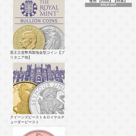
使用 【Proof】【特選】
SOLD OUT
英王立造幣局製地金型コイン【ブ
リタニア他】
クイーンズビースト＆ロイヤルチ
ューダービースト