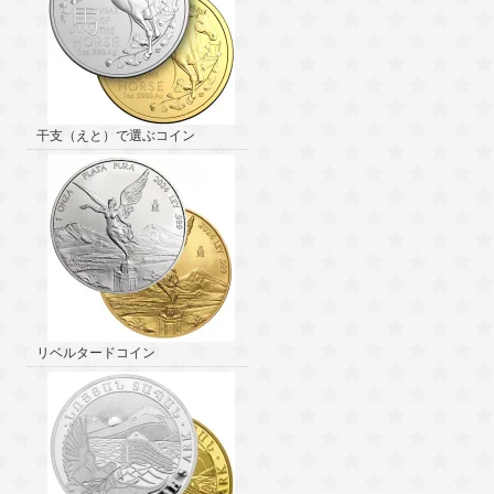
干支（えと）で選ぶコイン
リベルタードコイン