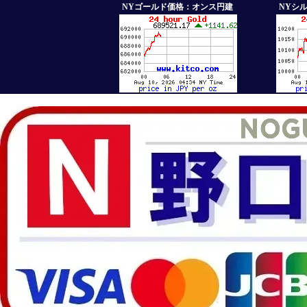
NYゴールド価格：オンス円建
NYシ