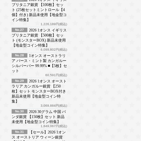
ブリタニア銀貨 【100枚】セッ
ト (25枚セットミントロール【4
個】付き) 新品未使用【地金型コ
イン特集】
1,226,189円(税込)
No.27
2026 1オンス イギリス
ブリタニア銀貨 【500枚】セッ
ト (モンスターBOX) 新品未使用
【地金型コイン特集】
6,099,802円(税込)
No.28
1オンス オーストラリ
ア パース・ミント製 カンガルー
シルバーバー 99.99% ■【5枚】セ
ット
60,591円(税込)
No.29
2026 1オンス オースト
ラリア カンガルー銀貨 【250
枚】セット モンスターBOX付き
新品未使用【地金型コイン特
集】
3,069,884円(税込)
No.30
2026 30グラム 中国 パ
ンダ銀貨 【150枚】セット 新品
未使用【地金型コイン特集】
1,849,067円(税込)
No.31
【セール】2026 1オン
ス オーストリア ウィーン銀貨