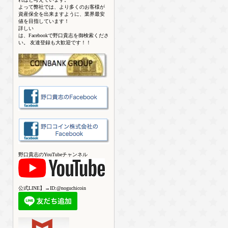
よって弊社では、より多くのお客様が
資産保全を出来ますように、業界最安
値を目指しています！
詳しい
は、Facebookで野口貴志を御検索くださ
い。 友達登録も大歓迎です！！
野口貴志のYouTubeチャンネル
公式LINE】→ID:@noguchicoin