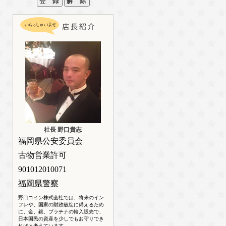
社長 野口貴志
福岡県公安委員会
古物営業許可
901012010071
福岡県警察
野口コイン株式会社では、将来のイン
フレや、国家の財政破綻に備えるため
に、金、銀、プラチナの輸入販売で、
日本国民の資産を少しでもお守りでき
ればと考えています。