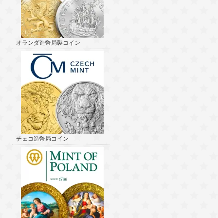
オランダ造幣局製コイン
チェコ造幣局コイン