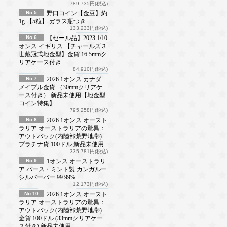
789,735円(税込)
No.5
野口コイン【金豆】約
1g 【5粒】 ガラス瓶つき
133,233円(税込)
No.6
【セール品】2023 1/10
オンス イギリス 【チャールズ３
世戴冠式地金型】金貨 16.5mmク
リアケース付き
84,910円(税込)
No.7
2026 1オンス カナダ
メイプル金貨 （30mmクリアケ
ース付き） 新品未使用【地金型
コイン特集】
795,258円(税込)
No.8
2026 1オンス オースト
ラリア オーストラリアの驚異：
アウトバック(内陸部荒野地帯)
プラチナ貨 100ドル 新品未使用
335,781円(税込)
No.9
1オンス オーストラリ
ア パース・ミント製 カンガルー
シルバーバー 99.99%
12,173円(税込)
No.10
2026 1オンス オースト
ラリア オーストラリアの驚異：
アウトバック(内陸部荒野地帯)
金貨 100ドル (33mmクリアケー
ス付き) 新品未使用