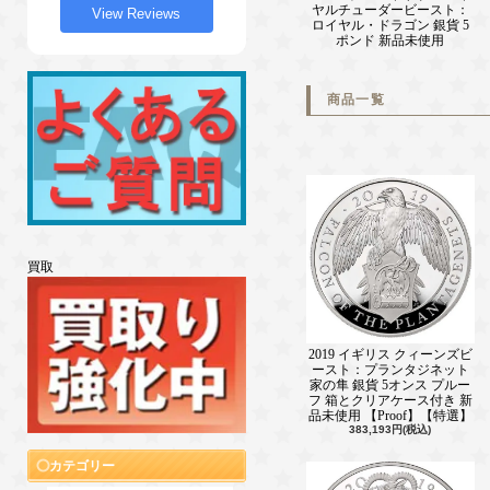
ヤルチューダービースト：
View Reviews
ロイヤル・ドラゴン 銀貨 5
ポンド 新品未使用
商品一覧
買取
2019 イギリス クィーンズビ
ースト：プランタジネット
家の隼 銀貨 5オンス プルー
フ 箱とクリアケース付き 新
品未使用 【Proof】【特選】
383,193円(税込)
カテゴリー