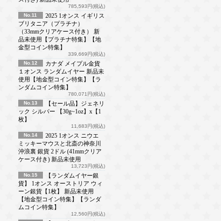
785,593円(税込)
No.11
2025 1オンス イギリス
ブリタニア（プラチナ）
（33mmクリアケース付き） 新
品未使用【プラチナ特集】【地
金型コイン特集】
339,669円(税込)
No.12
カナダ メイプル金貨
１オンス ランダムイヤー 新品未
使用【地金型コイン特集】【ラ
ンダムコイン特集】
780,071円(税込)
No.13
【セール品】ジェネリ
ック シルバー 【30g~1oz】x【1
枚】
11,683円(税込)
No.14
2025 1オンス ニウエ
ミッキーマウスと北斎の神奈川
沖浪裏 銀貨 2ドル (41mmクリア
ケース付き) 新品未使用
13,723円(税込)
No.15
【ランダムイヤー銀
貨】 1オンス オーストリア ウィ
ーン銀貨【1枚】 新品未使用
【地金型コイン特集】【ランダ
ムコイン特集】
12,560円(税込)