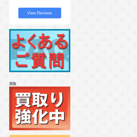
View Reviews
買取