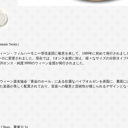
ic Series）
ーン・フィルハーモニー管弦楽団に敬意を表して、1989年に初めて発行されました。
ユーロに変更されました。現在では、1オンス金貨に加え、様々なサイズの分割タイプ
0オンス・純度.9999のウィーン金貨が発行されました。
ウィーン楽友協会「黄金のホール」にある壮麗なパイプオルガンを表面に、裏面に
た楽器が美しく配置されており、音楽への敬意と芸術性が感じられるデザインとな
.0mm、重量31.1g