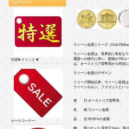
カテゴリー
ウィーン金貨シリーズ（Gold Philharmon
ウィーン金貨は、世界的に有名なウィ
通貨への移行に伴い、額面が100
特選▶クリック◀
は、オーストリア造幣局から特別に2
ウィーン金貨のデザイン
シリーズ開始以来、ウィーン金貨は
ウィーンホルン、ファゴットといっ
発 行 オーストリア造幣局
名 称 ウィーン金貨
品 位 99.99％の金製
セールコーナー
種 類 1オンス 直径37.0mm、厚さ2