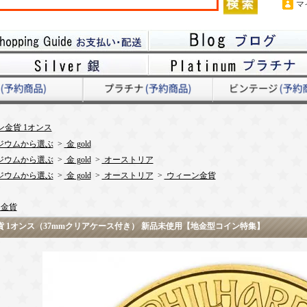
マ
ン金貨 1オンス
ジウムから選ぶ
>
金 gold
ジウムから選ぶ
>
金 gold
>
オーストリア
ジウムから選ぶ
>
金 gold
>
オーストリア
>
ウィーン金貨
金貨
金貨 1オンス（37mmクリアケース付き） 新品未使用【地金型コイン特集】