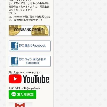
よって弊社では、より多くのお客様が
資産保全を出来ますように、業界最安
値を目指しています！
詳しい
は、Facebookで野口貴志を御検索くださ
い。 友達登録も大歓迎です！！
野口貴志のYouTubeチャンネル
公式LINE】→ID:@noguchicoin