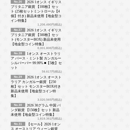
No.26
2026 1オンス イギリス
ブリタニア銀貨 【100枚】セッ
ト (25枚セットミントロール【4
個】付き) 新品未使用【地金型コ
イン特集】
1,206,490円(税込)
No.27
2026 1オンス イギリス
ブリタニア銀貨 【500枚】セッ
ト (モンスターBOX) 新品未使用
【地金型コイン特集】
6,001,806円(税込)
No.28
1オンス オーストラリ
ア パース・ミント製 カンガルー
シルバーバー 99.99% ■【5枚】セ
ット
59,617円(税込)
No.29
2026 1オンス オースト
ラリア カンガルー銀貨 【250
枚】セット モンスターBOX付き
新品未使用【地金型コイン特
集】
3,020,565円(税込)
No.30
2026 30グラム 中国 パ
ンダ銀貨 【150枚】セット 新品
未使用【地金型コイン特集】
1,819,361円(税込)
No.31
【セール】2026 1オン
ス オーストリア ウィーン銀貨