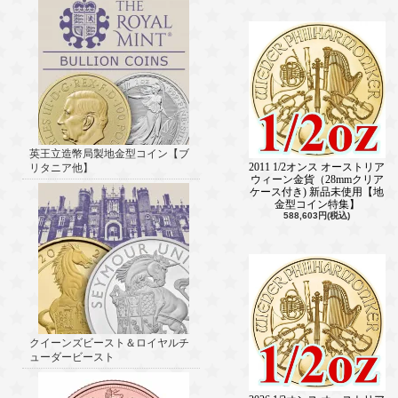
英王立造幣局製地金型コイン【ブ
2011 1/2オンス オーストリア
リタニア他】
ウィーン金貨（28mmクリア
ケース付き) 新品未使用【地
金型コイン特集】
588,603円(税込)
クイーンズビースト＆ロイヤルチ
ューダービースト