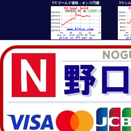
NYゴールド価格：オンス円建
NYシ