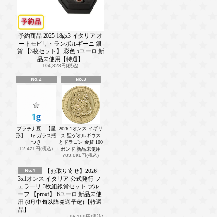
予約商品 2025 18gx3 イタリア オ
ートモビリ・ランボルギーニ 銀
貨 【3枚セット】 彩色 5ユーロ 新
品未使用【特選】
104,328円(税込)
No.2
No.3
プラチナ豆 【星
2026 1オンス イギリ
形】 1g ガラス瓶
ス 聖ゲオルギウス
つき
とドラゴン 金貨 100
12,421円(税込)
ポンド 新品未使用
783,891円(税込)
No.4
【お取り寄せ】2026
3x1オンス イタリア 公式発行 フ
ェラーリ 3枚組銀貨セット プル
ーフ 【proof】 6ユーロ 新品未使
用 (8月中旬以降発送予定)【特選
品】
98,169円(税込)