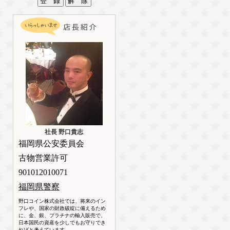
社長 野口貴志
福岡県公安委員会
古物営業許可
901012010071
福岡県警察
野口コイン株式会社では、将来のイン
フレや、国家の財政破綻に備えるため
に、金、銀、プラチナの輸入販売で、
日本国民の資産を少しでもお守りでき
ればと考えています。