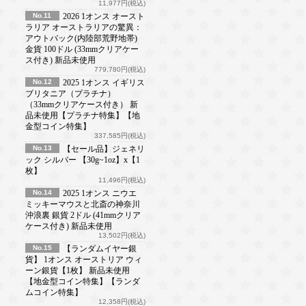
11,977円(税込)
No.11
2026 1オンス オースト
ラリア オーストラリアの驚異：
アウトバック(内陸部荒野地帯)
金貨 100ドル (33mmクリアケー
ス付き) 新品未使用
779,780円(税込)
No.12
2025 1オンス イギリス
ブリタニア（プラチナ）
（33mmクリアケース付き） 新
品未使用【プラチナ特集】【地
金型コイン特集】
337,585円(税込)
No.13
【セール品】ジェネリ
ック シルバー 【30g~1oz】x【1
枚】
11,496円(税込)
No.14
2025 1オンス ニウエ
ミッキーマウスと北斎の神奈川
沖浪裏 銀貨 2ドル (41mmクリア
ケース付き) 新品未使用
13,502円(税込)
No.15
【ランダムイヤー銀
貨】 1オンス オーストリア ウィ
ーン銀貨【1枚】 新品未使用
【地金型コイン特集】【ランダ
ムコイン特集】
12,358円(税込)