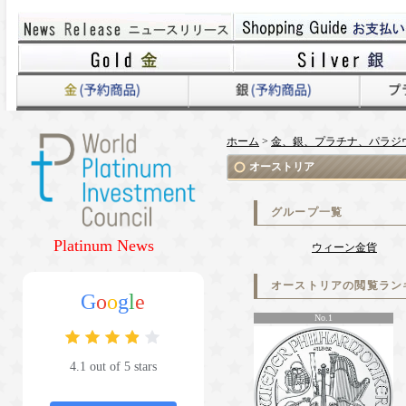
ホーム
>
金、銀、プラチナ、パラジ
オーストリア
グループ一覧
Platinum News
ウィーン金貨
オーストリアの閲覧ラン
G
o
o
g
l
e
No.1
4.1 out of 5 stars