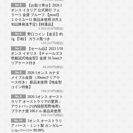
No.5
【お取り寄せ】2026 1
オンス イタリア 公式発行 フェ
ラーリ 金貨 プルーフ 【proof】
１００ユーロ 新品未使用 (8月上
旬以降発送予定)【特選品】
1,246,414円(税込)
No.6
野口コイン【金豆】約
1g 【5粒】 ガラス瓶つき
132,247円(税込)
No.7
【セール品】2023 1/10
オンス イギリス 【チャールズ３
世戴冠式地金型】金貨 16.5mmク
リアケース付き
84,282円(税込)
No.8
2026 1オンス カナダ
メイプル金貨 （30mmクリアケ
ース付き） 新品未使用【地金型
コイン特集】
789,373円(税込)
No.9
2026 1オンス オースト
ラリア オーストラリアの驚異：
アウトバック(内陸部荒野地帯)
プラチナ貨 100ドル 新品未使用
333,721円(税込)
No.10
1オンス オーストラリ
ア パース・ミント製 カンガルー
シルバーバー 99.99%