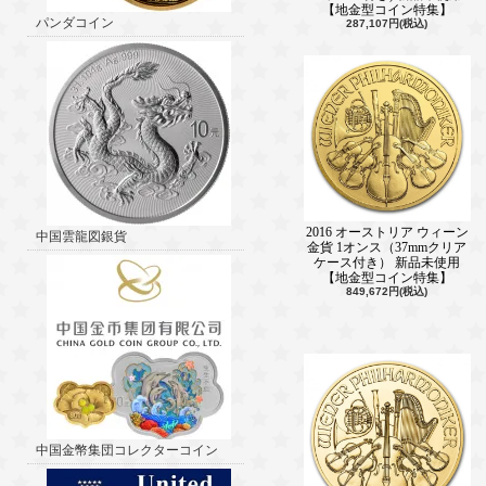
【地金型コイン特集】
パンダコイン
287,107円(税込)
2016 オーストリア ウィーン
中国雲龍図銀貨
金貨 1オンス（37mmクリア
ケース付き） 新品未使用
【地金型コイン特集】
849,672円(税込)
中国金幣集団コレクターコイン