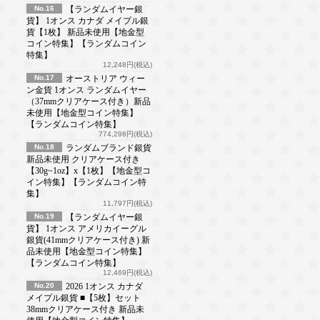
No.16
【ランダムイヤー銀
貨】 1オンス カナダ メイプル銀
貨【1枚】 新品未使用【地金型
コイン特集】【ランダムコイン
特集】
12,248円(税込)
No.17
オーストリア ウィー
ン金貨 1オンス ランダムイヤー
（37mmクリアケース付き）新品
未使用【地金型コイン特集】
【ランダムコイン特集】
774,298円(税込)
No.18
ランダムブランド銀貨
新品未使用 クリアケース付き
【30g~1oz】x【1枚】【地金型コ
イン特集】【ランダムコイン特
集】
11,797円(税込)
No.19
【ランダムイヤー銀
貨】 1オンス アメリカイーグル
銀貨(41mmクリアケース付き) 新
品未使用【地金型コイン特集】
【ランダムコイン特集】
12,469円(税込)
No.20
2026 1オンス カナダ
メイプル銀貨 ■【5枚】セット
38mmクリアケース付き 新品未