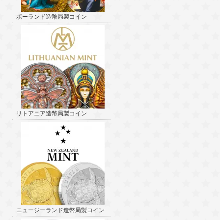
ポーランド造幣局製コイン
リトアニア造幣局製コイン
ニュージーランド造幣局製コイン