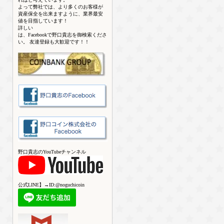
よって弊社では、より多くのお客様が
資産保全を出来ますように、業界最安
値を目指しています！
詳しい
は、Facebookで野口貴志を御検索くださ
い。 友達登録も大歓迎です！！
野口貴志のYouTubeチャンネル
公式LINE】→ID:@noguchicoin