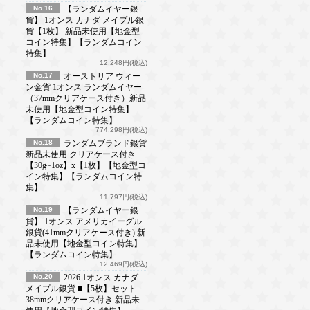
No.16
【ランダムイヤー銀
貨】 1オンス カナダ メイプル銀
貨【1枚】 新品未使用【地金型
コイン特集】【ランダムコイン
特集】
12,248円(税込)
No.17
オーストリア ウィー
ン金貨 1オンス ランダムイヤー
（37mmクリアケース付き）新品
未使用【地金型コイン特集】
【ランダムコイン特集】
774,298円(税込)
No.18
ランダムブランド銀貨
新品未使用 クリアケース付き
【30g~1oz】x【1枚】【地金型コ
イン特集】【ランダムコイン特
集】
11,797円(税込)
No.19
【ランダムイヤー銀
貨】 1オンス アメリカイーグル
銀貨(41mmクリアケース付き) 新
品未使用【地金型コイン特集】
【ランダムコイン特集】
12,469円(税込)
No.20
2026 1オンス カナダ
メイプル銀貨 ■【5枚】セット
38mmクリアケース付き 新品未