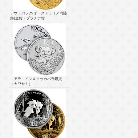
アウトバック(オーストラリア内陸
部)金貨・プラチナ貨
コアラコイン＆クッカバラ銀貨
（カワセミ）