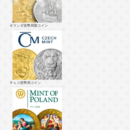
オランダ造幣局製コイン
チェコ造幣局コイン