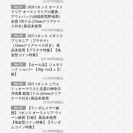
11,977円(税込)
No.11
2026 1オンス オースト
ラリア オーストラリアの驚異：
アウトバック(内陸部荒野地帯)
金貨 100ドル (33mmクリアケー
ス付き) 新品未使用
779,780円(税込)
No.12
2025 1オンス イギリス
ブリタニア（プラチナ）
（33mmクリアケース付き） 新
品未使用【プラチナ特集】【地
金型コイン特集】
337,585円(税込)
No.13
【セール品】ジェネリ
ック シルバー 【30g~1oz】x【1
枚】
11,496円(税込)
No.14
2025 1オンス ニウエ
ミッキーマウスと北斎の神奈川
沖浪裏 銀貨 2ドル (41mmクリア
ケース付き) 新品未使用
13,502円(税込)
No.15
【ランダムイヤー銀
貨】 1オンス オーストリア ウィ
ーン銀貨【1枚】 新品未使用
【地金型コイン特集】【ランダ
ムコイン特集】
12,358円(税込)