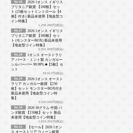
No.26
2026 1オンス イギリス
ブリタニア銀貨 【100枚】セッ
ト (25枚セットミントロール【4
個】付き) 新品未使用【地金型コ
イン特集】
1,206,490円(税込)
No.27
2026 1オンス イギリス
ブリタニア銀貨 【500枚】セッ
ト (モンスターBOX) 新品未使用
【地金型コイン特集】
6,001,806円(税込)
No.28
1オンス オーストラリ
ア パース・ミント製 カンガルー
シルバーバー 99.99% ■【5枚】セ
ット
59,617円(税込)
No.29
2026 1オンス オースト
ラリア カンガルー銀貨 【250
枚】セット モンスターBOX付き
新品未使用【地金型コイン特
集】
3,020,565円(税込)
No.30
2026 30グラム 中国 パ
ンダ銀貨 【150枚】セット 新品
未使用【地金型コイン特集】
1,819,361円(税込)
No.31
【セール】2026 1オン
ス オーストリア ウィーン銀貨