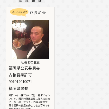
社長 野口貴志
福岡県公安委員会
古物営業許可
901012010071
福岡県警察
野口コイン株式会社では、将来のイン
フレや、国家の財政破綻に備えるため
に、金、銀、プラチナの輸入販売で、
日本国民の資産を少しでもお守りでき
ればと考えています。