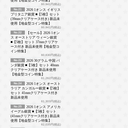
使用【地金型コイン特集】
60,941円(税込)
No.21
2026 1オンス イギリス
ブリタニア銀貨 ■【5枚】セット
(39mmクリアケース付き) 新品未
使用【地金型コイン特集】
60,941円(税込)
No.22
【セール】2026 1オン
ス オーストリア ウィーン銀貨
■【5枚】セット 37mmクリアケ
ース付き 新品未使用【地金型コ
イン特集】
60,630円(税込)
No.23
2026 30グラム 中国 パ
ンダ銀貨 ■【5枚】セット 40mm
クリアケース付き 新品未使用
【地金型コイン特集】
61,262円(税込)
No.24
2026 1オンス オースト
ラリア カンガルー銀貨 ■【5枚】
セット 41mmクリアケース付き
新品未使用
61,303円(税込)
No.25
2026 1オンス アメリカ
イーグル銀貨 ■【5枚】セット
(41mmクリアケース付き) 新品未
使用【地金型コイン特集】
62,035円(税込)