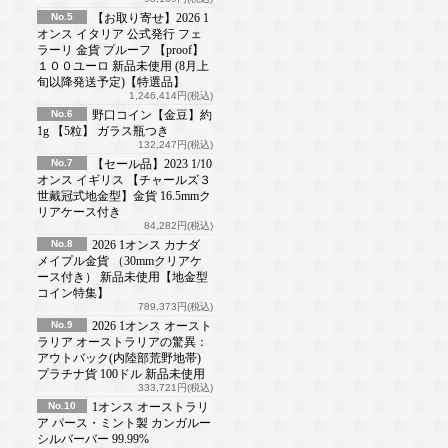
No.5
【お取り寄せ】2026 1
オンス イタリア 公式発行 フェ
ラーリ 金貨 プルーフ 【proof】
１００ユーロ 新品未使用 (8月上
旬以降発送予定)【特選品】
1,246,414円(税込)
No.6
野口コイン【金豆】約
1g 【5粒】 ガラス瓶つき
132,247円(税込)
No.7
【セール品】2023 1/10
オンス イギリス 【チャールズ３
世戴冠式地金型】金貨 16.5mmク
リアケース付き
84,282円(税込)
No.8
2026 1オンス カナダ
メイプル金貨 （30mmクリアケ
ース付き） 新品未使用【地金型
コイン特集】
789,373円(税込)
No.9
2026 1オンス オースト
ラリア オーストラリアの驚異：
アウトバック(内陸部荒野地帯)
プラチナ貨 100ドル 新品未使用
333,721円(税込)
No.10
1オンス オーストラリ
ア パース・ミント製 カンガルー
シルバーバー 99.99%