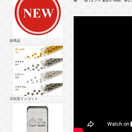
種 類 1オンス 直径37.0mm、厚さ2.
新商品
豆粒型インゴット