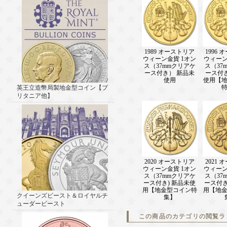
1989 オーストリア
1996
ウィーン金貨 1オン
ウィーン
ス（37mmクリアケ
ス（37
ース付き） 新品未
ース付
使用
使用【
英王立造幣局製地金型コイン【ブ
リタニア他】
2020 オーストリア
2021
ウィーン金貨 1オン
ウィーン
ス（37mmクリアケ
ス（37
ース付き) 新品未使
ース付き
用【地金型コイン特
用【地
クイーンズビースト＆ロイヤルチ
集】
ューダービースト
この商品のカテゴリの閲覧ラ