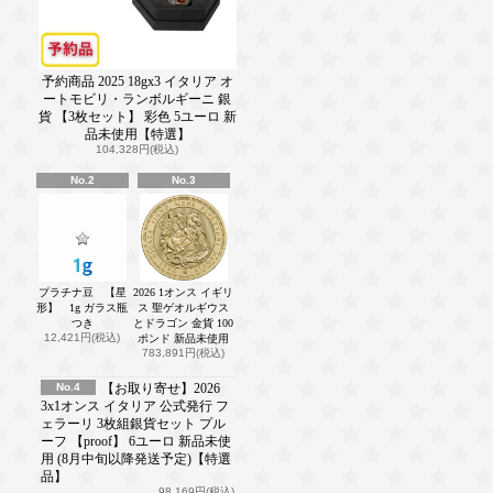
予約商品 2025 18gx3 イタリア オ
ートモビリ・ランボルギーニ 銀
貨 【3枚セット】 彩色 5ユーロ 新
品未使用【特選】
104,328円(税込)
No.2
No.3
プラチナ豆 【星
2026 1オンス イギリ
形】 1g ガラス瓶
ス 聖ゲオルギウス
つき
とドラゴン 金貨 100
12,421円(税込)
ポンド 新品未使用
783,891円(税込)
No.4
【お取り寄せ】2026
3x1オンス イタリア 公式発行 フ
ェラーリ 3枚組銀貨セット プル
ーフ 【proof】 6ユーロ 新品未使
用 (8月中旬以降発送予定)【特選
品】
98,169円(税込)