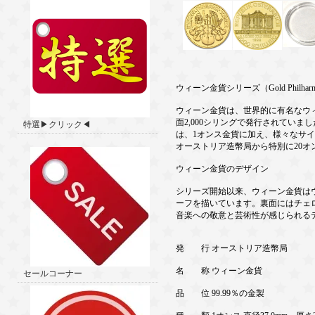
ウィーン金貨シリーズ（Gold Philharmon
ウィーン金貨は、世界的に有名なウィ
面2,000シリングで発行されていま
特選▶クリック◀
は、1オンス金貨に加え、様々なサ
オーストリア造幣局から特別に20オン
ウィーン金貨のデザイン
シリーズ開始以来、ウィーン金貨は
ーフを描いています。裏面にはチェ
音楽への敬意と芸術性が感じられる
発 行 オーストリア造幣局
名 称 ウィーン金貨
セールコーナー
品 位 99.99％の金製