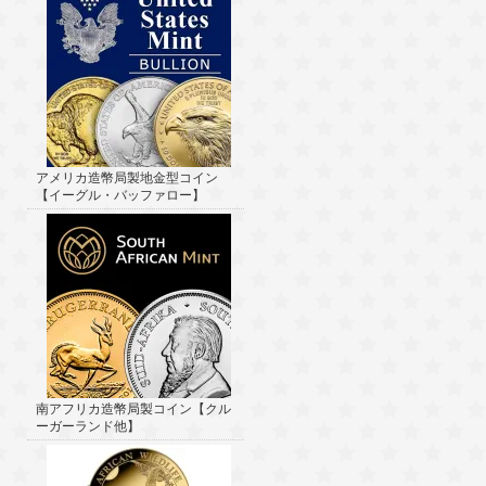
アメリカ造幣局製地金型コイン
【イーグル・バッファロー】
南アフリカ造幣局製コイン【クル
ーガーランド他】