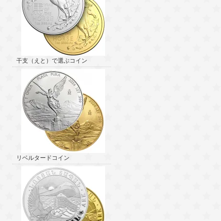
干支（えと）で選ぶコイン
リベルタードコイン