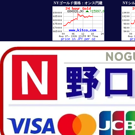
NYゴールド価格：オンス円建
NYシ