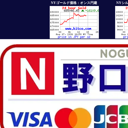
NYゴールド価格：オンス円建
NYシ