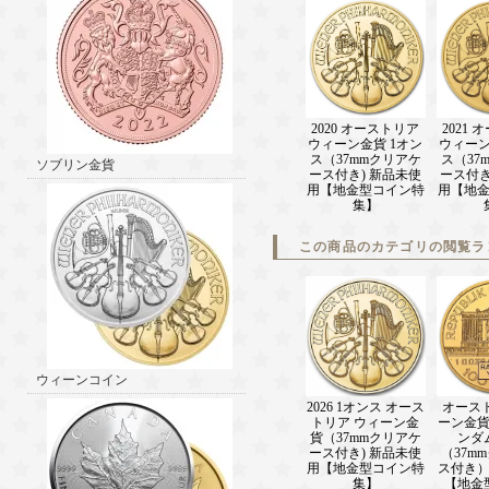
2020 オーストリア
2021
ウィーン金貨 1オン
ウィーン
ス（37mmクリアケ
ス（37
ソブリン金貨
ース付き) 新品未使
ース付き
用【地金型コイン特
用【地
集】
この商品のカテゴリの閲覧ラ
ウィーンコイン
2026 1オンス オース
オース
トリア ウィーン金
ーン金貨
貨（37mmクリアケ
ンダ
ース付き) 新品未使
（37m
用【地金型コイン特
ス付き
集】
【地金