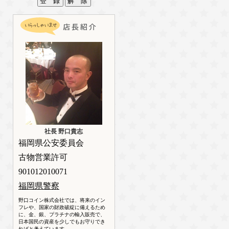
社長 野口貴志
福岡県公安委員会
古物営業許可
901012010071
福岡県警察
野口コイン株式会社では、将来のイン
フレや、国家の財政破綻に備えるため
に、金、銀、プラチナの輸入販売で、
日本国民の資産を少しでもお守りでき
ればと考えています。