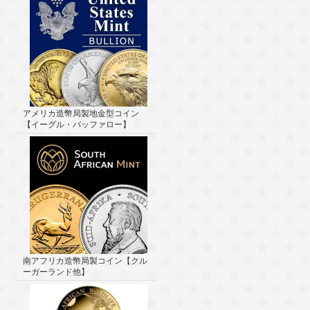
アメリカ造幣局製地金型コイン
【イーグル・バッファロー】
南アフリカ造幣局製コイン【クル
ーガーランド他】