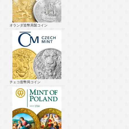
オランダ造幣局製コイン
チェコ造幣局コイン