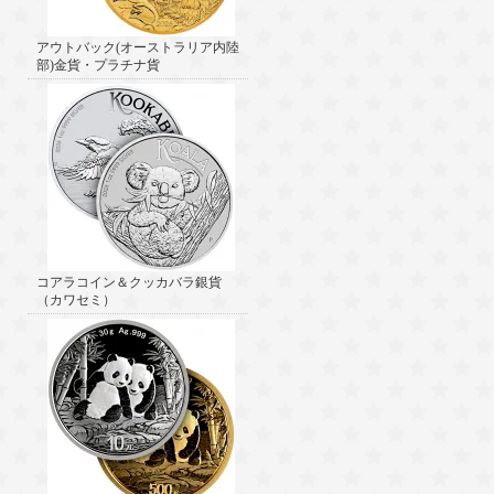
アウトバック(オーストラリア内陸
部)金貨・プラチナ貨
コアラコイン＆クッカバラ銀貨
（カワセミ）