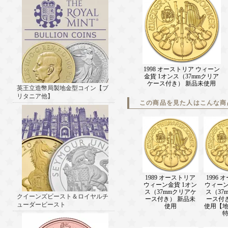
1998 オーストリア ウィーン
金貨 1オンス（37mmクリア
ケース付き） 新品未使用
英王立造幣局製地金型コイン【ブ
リタニア他】
この商品を見た人はこんな商
1989 オーストリア
1996
ウィーン金貨 1オン
ウィーン
ス（37mmクリアケ
ス（37
クイーンズビースト＆ロイヤルチ
ース付き） 新品未
ース付
ューダービースト
使用
使用【