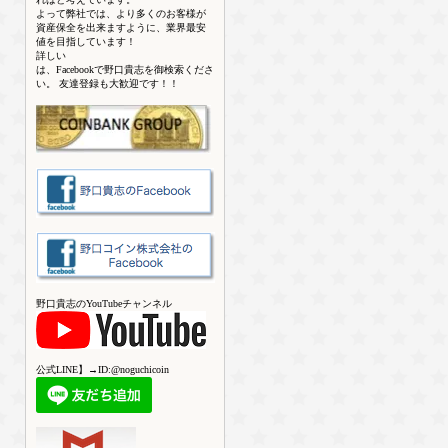
よって弊社では、より多くのお客様が
資産保全を出来ますように、業界最安
値を目指しています！
詳しい
は、Facebookで野口貴志を御検索くださ
い。 友達登録も大歓迎です！！
野口貴志のYouTubeチャンネル
公式LINE】→ID:@noguchicoin