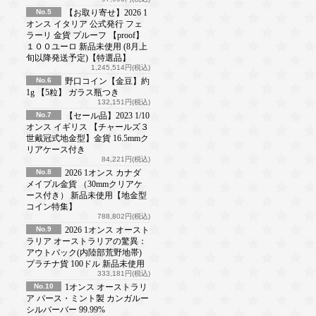
No.5
【お取り寄せ】2026 1
オンス イタリア 公式発行 フェ
ラーリ 金貨 プルーフ 【proof】
１００ユーロ 新品未使用 (8月上
旬以降発送予定)【特選品】
1,245,514円(税込)
No.6
野口コイン【金豆】約
1g 【5粒】 ガラス瓶つき
132,151円(税込)
No.7
【セール品】2023 1/10
オンス イギリス 【チャールズ３
世戴冠式地金型】金貨 16.5mmク
リアケース付き
84,221円(税込)
No.8
2026 1オンス カナダ
メイプル金貨 （30mmクリアケ
ース付き） 新品未使用【地金型
コイン特集】
788,802円(税込)
No.9
2026 1オンス オースト
ラリア オーストラリアの驚異：
アウトバック(内陸部荒野地帯)
プラチナ貨 100ドル 新品未使用
333,181円(税込)
No.10
1オンス オーストラリ
ア パース・ミント製 カンガルー
シルバーバー 99.99%