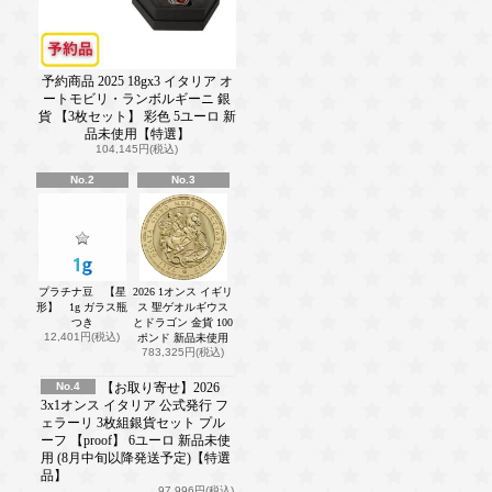
予約商品 2025 18gx3 イタリア オ
ートモビリ・ランボルギーニ 銀
貨 【3枚セット】 彩色 5ユーロ 新
品未使用【特選】
104,145円(税込)
No.2
No.3
プラチナ豆 【星
2026 1オンス イギリ
形】 1g ガラス瓶
ス 聖ゲオルギウス
つき
とドラゴン 金貨 100
12,401円(税込)
ポンド 新品未使用
783,325円(税込)
No.4
【お取り寄せ】2026
3x1オンス イタリア 公式発行 フ
ェラーリ 3枚組銀貨セット プル
ーフ 【proof】 6ユーロ 新品未使
用 (8月中旬以降発送予定)【特選
品】
97,996円(税込)