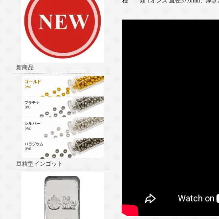
種 類 1オンス 直径37.0mm、厚さ2.
新商品
豆粒型インゴット