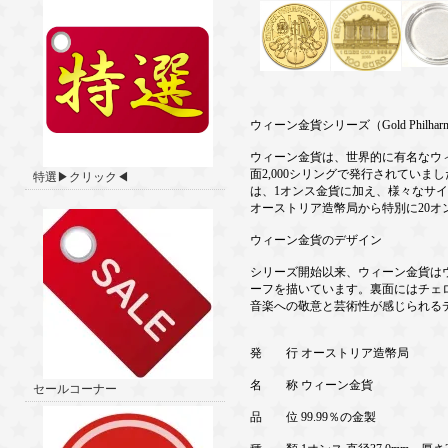
ウィーン金貨シリーズ（Gold Philharmon
ウィーン金貨は、世界的に有名なウィ
面2,000シリングで発行されていま
特選▶クリック◀
は、1オンス金貨に加え、様々なサ
オーストリア造幣局から特別に20オン
ウィーン金貨のデザイン
シリーズ開始以来、ウィーン金貨は
ーフを描いています。裏面にはチェ
音楽への敬意と芸術性が感じられる
発 行 オーストリア造幣局
名 称 ウィーン金貨
セールコーナー
品 位 99.99％の金製