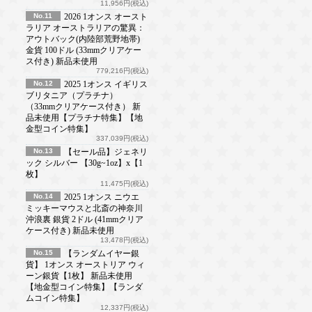
11,956円(税込)
No.11
2026 1オンス オースト
ラリア オーストラリアの驚異：
アウトバック(内陸部荒野地帯)
金貨 100ドル (33mmクリアケー
ス付き) 新品未使用
779,216円(税込)
No.12
2025 1オンス イギリス
ブリタニア（プラチナ）
（33mmクリアケース付き） 新
品未使用【プラチナ特集】【地
金型コイン特集】
337,039円(税込)
No.13
【セール品】ジェネリ
ック シルバー 【30g~1oz】x【1
枚】
11,475円(税込)
No.14
2025 1オンス ニウエ
ミッキーマウスと北斎の神奈川
沖浪裏 銀貨 2ドル (41mmクリア
ケース付き) 新品未使用
13,478円(税込)
No.15
【ランダムイヤー銀
貨】 1オンス オーストリア ウィ
ーン銀貨【1枚】 新品未使用
【地金型コイン特集】【ランダ
ムコイン特集】
12,337円(税込)