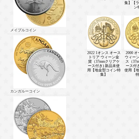
集】【
ン
メイプルコイン
2022 1オンス オース
2000
トリア ウィーン金
ウィーン
貨（37mmクリアケ
ス（37
ース付き) 新品未使
ース付
用【地金型コイン特
使用【
集】
カンガルーコイン