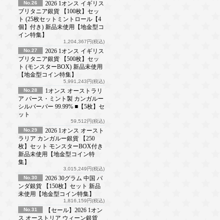
No.26
2026 1オンス イギリス
ブリタニア銀貨 【100枚】セッ
ト (25枚セットミントロール【4
個】付き) 新品未使用【地金型コ
イン特集】
1,204,367円(税込)
No.27
2026 1オンス イギリス
ブリタニア銀貨 【500枚】セッ
ト (モンスターBOX) 新品未使用
【地金型コイン特集】
5,991,243円(税込)
No.28
1オンス オーストラリ
ア パース・ミント製 カンガルー
シルバーバー 99.99% ■【5枚】セ
ット
59,512円(税込)
No.29
2026 1オンス オースト
ラリア カンガルー銀貨 【250
枚】セット モンスターBOX付き
新品未使用【地金型コイン特
集】
3,015,249円(税込)
No.30
2026 30グラム 中国 パ
ンダ銀貨 【150枚】セット 新品
未使用【地金型コイン特集】
1,816,159円(税込)
No.31
【セール】2026 1オン
ス オーストリア ウィーン銀貨