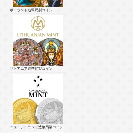
ポーランド造幣局製コイン
リトアニア造幣局製コイン
ニュージーランド造幣局製コイン