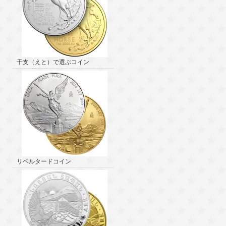
干支（えと）で選ぶコイン
リベルタードコイン