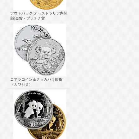
アウトバック(オーストラリア内陸
部)金貨・プラチナ貨
コアラコイン＆クッカバラ銀貨
（カワセミ）