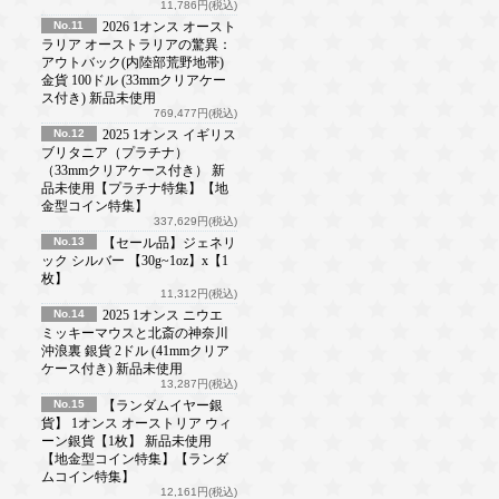
11,786円(税込)
No.11
2026 1オンス オースト
ラリア オーストラリアの驚異：
アウトバック(内陸部荒野地帯)
金貨 100ドル (33mmクリアケー
ス付き) 新品未使用
769,477円(税込)
No.12
2025 1オンス イギリス
ブリタニア（プラチナ）
（33mmクリアケース付き） 新
品未使用【プラチナ特集】【地
金型コイン特集】
337,629円(税込)
No.13
【セール品】ジェネリ
ック シルバー 【30g~1oz】x【1
枚】
11,312円(税込)
No.14
2025 1オンス ニウエ
ミッキーマウスと北斎の神奈川
沖浪裏 銀貨 2ドル (41mmクリア
ケース付き) 新品未使用
13,287円(税込)
No.15
【ランダムイヤー銀
貨】 1オンス オーストリア ウィ
ーン銀貨【1枚】 新品未使用
【地金型コイン特集】【ランダ
ムコイン特集】
12,161円(税込)