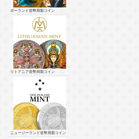
ポーランド造幣局製コイン
リトアニア造幣局製コイン
ニュージーランド造幣局製コイン