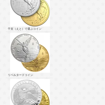
干支（えと）で選ぶコイン
リベルタードコイン