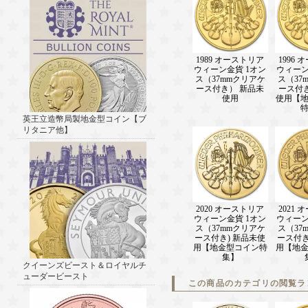
1989 オーストリア
1996
ウィーン金貨 1オン
ウィーン
ス（37mmクリアケ
ス（37
ース付き） 新品未
ース付
使用
使用【
英王立造幣局製地金型コイン【ブ
リタニア他】
2020 オーストリア
2021
ウィーン金貨 1オン
ウィーン
ス（37mmクリアケ
ス（37
ース付き) 新品未使
ース付き
用【地金型コイン特
用【地
集】
クイーンズビースト＆ロイヤルチ
ューダービースト
この商品のカテゴリの閲覧ラ