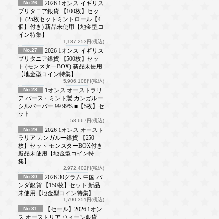
No.26
2026 1オンス イギリス
ブリタニア銀貨 【100枚】セッ
ト (25枚セットミントロール【4
個】付き) 新品未使用【地金型コ
イン特集】
1,187,253円(税込)
No.27
2026 1オンス イギリス
ブリタニア銀貨 【500枚】セッ
ト (モンスターBOX) 新品未使用
【地金型コイン特集】
5,906,108円(税込)
No.28
1オンス オーストラリ
ア パース・ミント製 カンガルー
シルバーバー 99.99% ■【5枚】セ
ット
58,667円(税込)
No.29
2026 1オンス オースト
ラリア カンガルー銀貨 【250
枚】セット モンスターBOX付き
新品未使用【地金型コイン特
集】
2,972,402円(税込)
No.30
2026 30グラム 中国 パ
ンダ銀貨 【150枚】セット 新品
未使用【地金型コイン特集】
1,790,351円(税込)
No.31
【セール】2026 1オン
ス オーストリア ウィーン銀貨