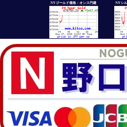
NYゴールド価格：オンス円建
NYシ