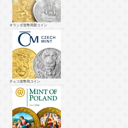
オランダ造幣局製コイン
チェコ造幣局コイン