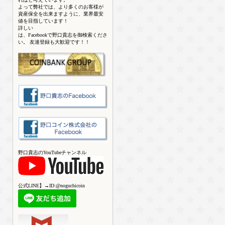
よって弊社では、より多くのお客様が
資産保全を出来ますように、業界最安
値を目指しています！
詳しい
は、Facebookで野口貴志を御検索くださ
い。 友達登録も大歓迎です！！
野口貴志のYouTubeチャンネル
公式LINE】→ID:@noguchicoin