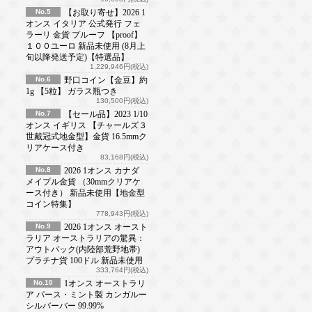
No.5
【お取り寄せ】2026 1
オンス イタリア 公式発行 フェ
ラーリ 金貨 プルーフ 【proof】
１００ユーロ 新品未使用 (8月上
旬以降発送予定)【特選品】
1,229,946円(税込)
No.6
野口コイン【金豆】約
1g 【5粒】 ガラス瓶つき
130,500円(税込)
No.7
【セール品】2023 1/10
オンス イギリス 【チャールズ３
世戴冠式地金型】金貨 16.5mmク
リアケース付き
83,168円(税込)
No.8
2026 1オンス カナダ
メイプル金貨 （30mmクリアケ
ース付き） 新品未使用【地金型
コイン特集】
778,943円(税込)
No.9
2026 1オンス オースト
ラリア オーストラリアの驚異：
アウトバック(内陸部荒野地帯)
プラチナ貨 100ドル 新品未使用
333,764円(税込)
No.10
1オンス オーストラリ
ア パース・ミント製 カンガルー
シルバーバー 99.99%