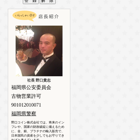
社長 野口貴志
福岡県公安委員会
古物営業許可
901012010071
福岡県警察
野口コイン株式会社では、将来のイン
フレや、国家の財政破綻に備えるため
に、金、銀、プラチナの輸入販売で、
日本国民の資産を少しでもお守りでき
ればと考えています。