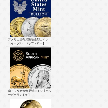
アメリカ造幣局製地金型コイン
【イーグル・バッファロー】
南アフリカ造幣局製コイン【クル
ーガーランド他】