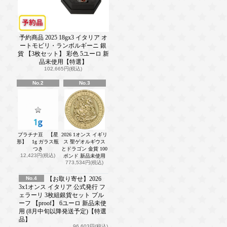
予約商品 2025 18gx3 イタリア オ
ートモビリ・ランボルギーニ 銀
貨 【3枚セット】 彩色 5ユーロ 新
品未使用【特選】
102,665円(税込)
No.2
No.3
プラチナ豆 【星
2026 1オンス イギリ
形】 1g ガラス瓶
ス 聖ゲオルギウス
つき
とドラゴン 金貨 100
12,423円(税込)
ポンド 新品未使用
773,534円(税込)
No.4
【お取り寄せ】2026
3x1オンス イタリア 公式発行 フ
ェラーリ 3枚組銀貨セット プル
ーフ 【proof】 6ユーロ 新品未使
用 (8月中旬以降発送予定)【特選
品】
96,603円(税込)