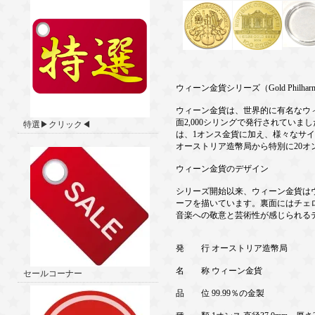
ウィーン金貨シリーズ（Gold Philharmon
ウィーン金貨は、世界的に有名なウィ
面2,000シリングで発行されていま
特選▶クリック◀
は、1オンス金貨に加え、様々なサ
オーストリア造幣局から特別に20オン
ウィーン金貨のデザイン
シリーズ開始以来、ウィーン金貨は
ーフを描いています。裏面にはチェ
音楽への敬意と芸術性が感じられる
発 行 オーストリア造幣局
名 称 ウィーン金貨
セールコーナー
品 位 99.99％の金製