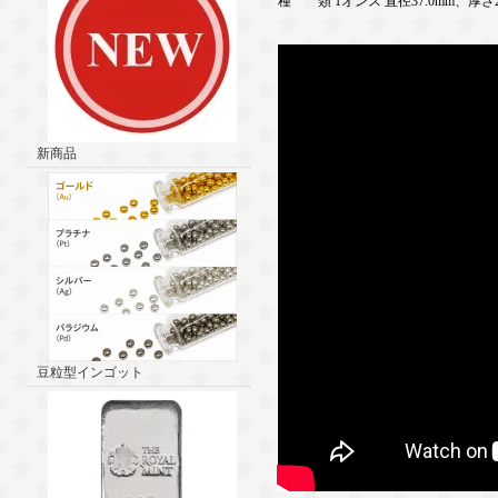
種 類 1オンス 直径37.0mm、厚さ2.
新商品
豆粒型インゴット