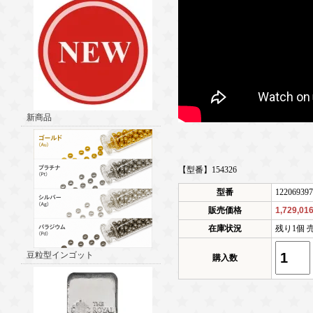
新商品
【型番】154326
型番
122069397
販売価格
1,729,0
在庫状況
残り1個 
豆粒型インゴット
購入数