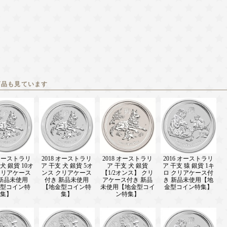
商品も見ています
 オーストラリ
2018 オーストラリ
2018 オーストラリ
2016 オーストラリ
犬 銀貨 10オ
ア 干支 犬 銀貨 5オ
ア 干支 犬 銀貨
ア 干支 猿 銀貨 1キ
クリアケース
ンス クリアケース
【1/2オンス】 クリ
ロ クリアケース付
 新品未使用
付き 新品未使用
アケース付き 新品
き 新品未使用【地
型コイン特
【地金型コイン特
未使用【地金型コイ
金型コイン特集】
集】
集】
ン特集】