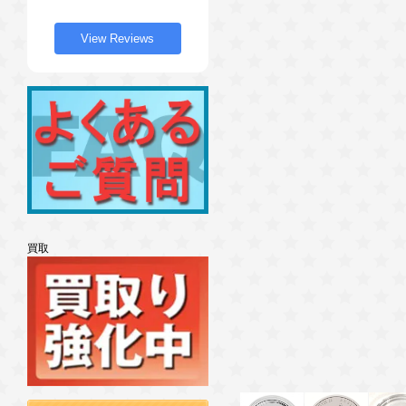
View Reviews
買取