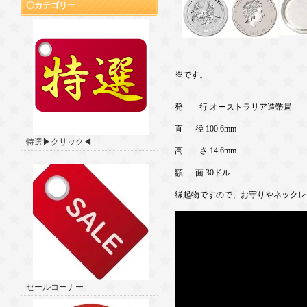
カテゴリー
※です。
発 行 オーストラリア造幣局
直 径 100.6mm
特選▶クリック◀
高 さ 14.6mm
額 面 30ドル
縁起物ですので、お守りやネックレ
セールコーナー