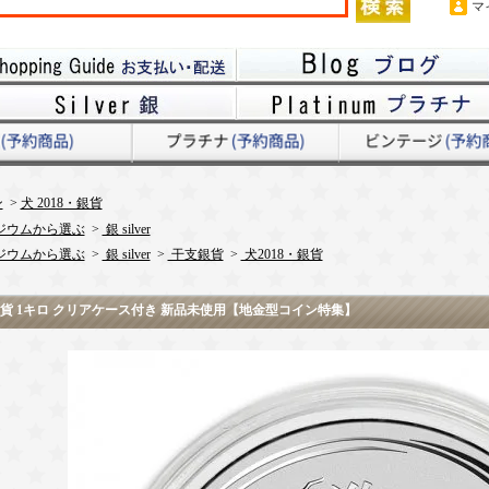
マ
ン
>
犬 2018・銀貨
ジウムから選ぶ
>
銀 silver
ジウムから選ぶ
>
銀 silver
>
干支銀貨
>
犬2018・銀貨
犬 銀貨 1キロ クリアケース付き 新品未使用【地金型コイン特集】