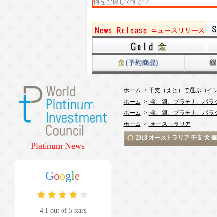
ホーム
>
干支（えと）で選ぶコイ
ホーム
>
金、銀、プラチナ、パラ
ホーム
>
金、銀、プラチナ、パラ
ホーム
>
オーストラリア
2018 オーストラリア 干支 
Platinum News
G
o
o
g
l
e
4.1 out of 5 stars