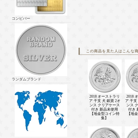
コンビバー
この商品を見た人はこんな
ランダムブランド
2018 オーストラリ
2018
ア 干支 犬 銀貨 2オ
ア 干支 
ンス クリアケース
ンス 
付き 新品未使用
付き
【地金型コイン特
【地金
集】