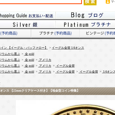
マ
イン 【イーグル・バッファロー】
>
イーグル金貨 1/4オンス
ジウムから選ぶ
>
金 gold
ジウムから選ぶ
>
金 gold
>
アメリカ
ジウムから選ぶ
>
金 gold
>
アメリカ
>
イーグル金貨
ジウムから選ぶ
>
金 gold
>
アメリカ
>
イーグル金貨
>
イーグル金貨
>
1/4オン
貨
 1/4オンス 【22mmクリアケース付き】【地金型コイン特集】