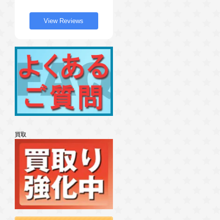
View Reviews
買取