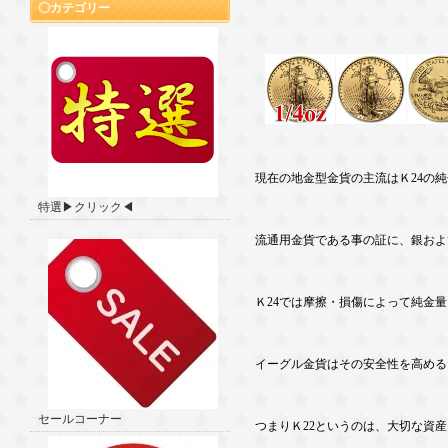
カテゴリー
現在の地金型金貨の主流はＫ24の純
特選▶クリック◀
流通用金貨である事の証に、銀およ
Ｋ24では摩擦・損傷によって純金
イーグル金貨はその安全性を高める
セールコーナー
つまりＫ22というのは、大切な資