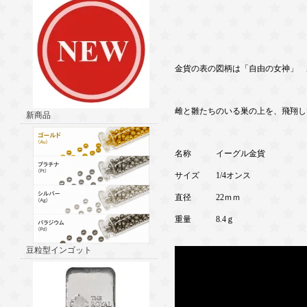
金貨の表の図柄は「自由の女神」 
雌と雛たちのいる巣の上を、飛翔し
新商品
名称 イーグル金貨
サイズ 1/4オンス
直径 22ｍｍ
重量 8.4ｇ
豆粒型インゴット