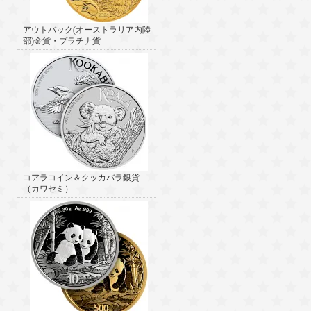
アウトバック(オーストラリア内陸
部)金貨・プラチナ貨
コアラコイン＆クッカバラ銀貨
（カワセミ）