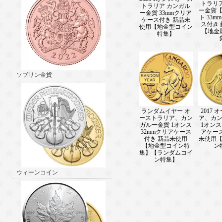
トラリ
トラリア カンガル
ー金貨【
ー金貨 33mmクリア
ト 33
ケース付き 新品未
ス付き
使用【地金型コイン
【地金
特集】
ソブリン金貨
ランダムイヤー オ
2017
ーストラリア、カン
ア、カ
ガルー金貨 1オンス
1オンス
32mmクリアケース
アケー
付き 新品未使用
未使用
【地金型コイン特
ン
集】【ランダムコイ
ン特集】
ウィーンコイン