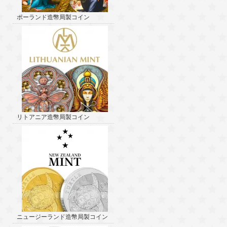
ポーランド造幣局製コイン
リトアニア造幣局製コイン
ニュージーランド造幣局製コイン