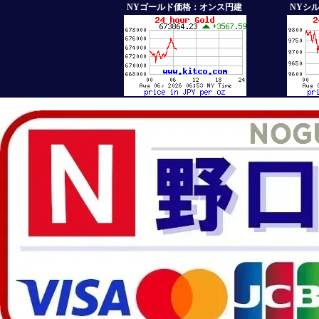
NYゴールド価格：オンス円建
NYシ