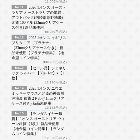
11,659円(税込)
No.11
2026 1オンス オースト
ラリア オーストラリアの驚異：
アウトバック(内陸部荒野地帯)
金貨 100ドル (33mmクリアケー
ス付き) 新品未使用
766,989円(税込)
No.12
2025 1オンス イギリス
ブリタニア（プラチナ）
（33mmクリアケース付き） 新
品未使用【プラチナ特集】【地
金型コイン特集】
339,233円(税込)
No.13
【セール品】ジェネリ
ック シルバー 【30g~1oz】x【1
枚】
11,190円(税込)
No.14
2025 1オンス ニウエ
ミッキーマウスと北斎の神奈川
沖浪裏 銀貨 2ドル (41mmクリア
ケース付き) 新品未使用
13,143円(税込)
No.15
【ランダムイヤー銀
貨】 1オンス オーストリア ウィ
ーン銀貨【1枚】 新品未使用
【地金型コイン特集】【ランダ
ムコイン特集】
12,030円(税込)