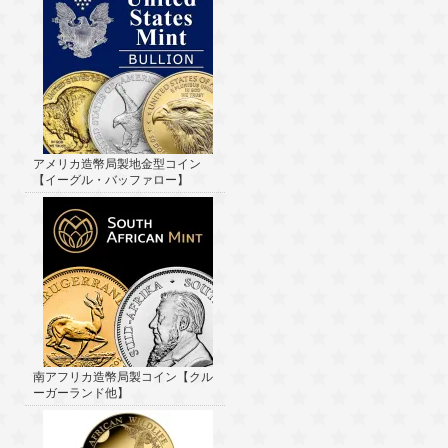
アメリカ造幣局製地金型コイン
【イーグル・バッファロー】
南アフリカ造幣局製コイン【クル
ーガーランド他】