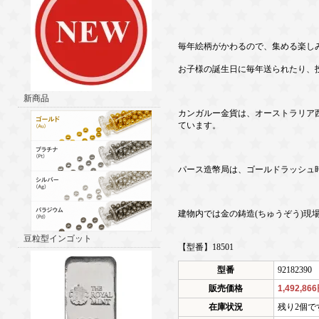
毎年絵柄がかわるので、集める楽し
お子様の誕生日に毎年送られたり、
新商品
カンガルー金貨は、オーストラリア
ています。
パース造幣局は、ゴールドラッシュ
建物内では金の鋳造(ちゅうぞう)現
豆粒型インゴット
【型番】18501
型番
92182390
販売価格
1,492,86
在庫状況
残り2個で