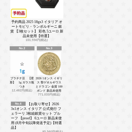
予約商品 2025 18gx3 イタリア オ
ートモビリ・ランボルギーニ 銀
貨 【3枚セット】 彩色 5ユーロ 新
品未使用【特選】
101,556円(税込)
No.2
No.3
プラチナ豆 【星
2026 1オンス イギリ
形】 1g ガラス瓶
ス 聖ゲオルギウス
つき
とドラゴン 金貨 100
12,482円(税込)
ポンド 新品未使用
771,033円(税込)
No.4
【お取り寄せ】2026
3x1オンス イタリア 公式発行 フ
ェラーリ 3枚組銀貨セット プル
ーフ 【proof】 6ユーロ 新品未使
用 (8月中旬以降発送予定)【特選
品】
95,560円(税込)