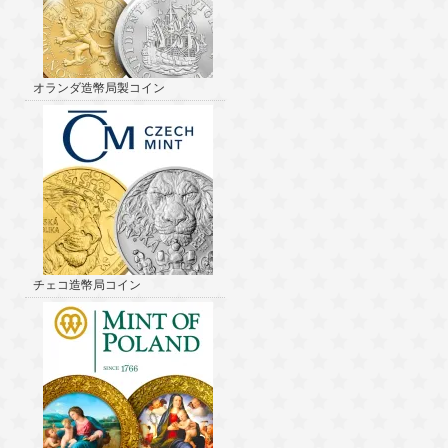
オランダ造幣局製コイン
チェコ造幣局コイン