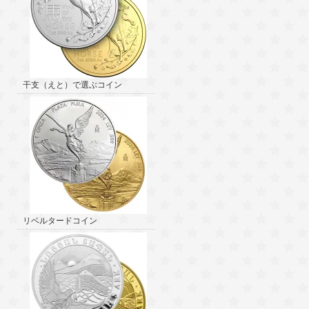
干支（えと）で選ぶコイン
リベルタードコイン