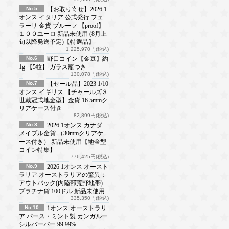
No.5
【お取り寄せ】2026 1
オンス イタリア 公式発行 フェ
ラーリ 金貨 プルーフ 【proof】
１００ユーロ 新品未使用 (8月上
旬以降発送予定)【特選品】
1,225,970円(税込)
No.6
野口コイン【金豆】約
1g 【5粒】 ガラス瓶つき
130,078円(税込)
No.7
【セール品】2023 1/10
オンス イギリス 【チャールズ３
世戴冠式地金型】金貨 16.5mmク
リアケース付き
82,899円(税込)
No.8
2026 1オンス カナダ
メイプル金貨 （30mmクリアケ
ース付き） 新品未使用【地金型
コイン特集】
776,425円(税込)
No.9
2026 1オンス オースト
ラリア オーストラリアの驚異：
アウトバック(内陸部荒野地帯)
プラチナ貨 100ドル 新品未使用
335,350円(税込)
No.10
1オンス オーストラリ
ア パース・ミント製 カンガルー
シルバーバー 99.99%