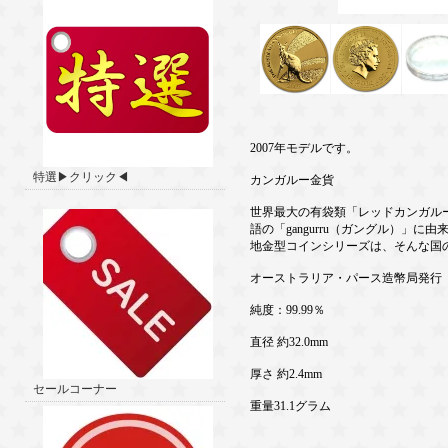
2007年モデルです。
特選▶クリック◀
カンガルー金貨
世界最大の有袋類「レッドカンガル
語の「gangurru（ガングル）
地金型コインシリーズは、そんな国
オーストラリア・パース造幣局発行
純度：99.99％
直径 約32.0mm
厚さ 約2.4mm
セールコーナー
重量31.1グラム