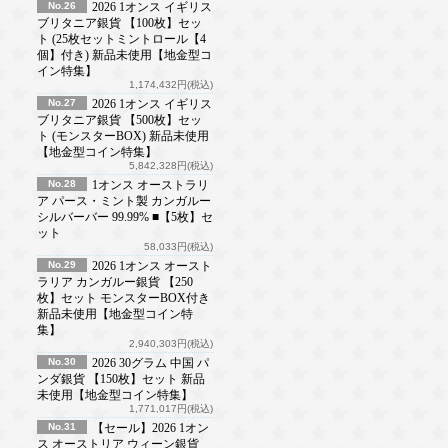
No.26
2026 1オンス イギリス
ブリタニア銀貨 【100枚】セッ
ト (25枚セットミントロール【4
個】付き) 新品未使用【地金型コ
イン特集】
1,174,432円(税込)
No.27
2026 1オンス イギリス
ブリタニア銀貨 【500枚】セッ
ト (モンスターBOX) 新品未使用
【地金型コイン特集】
5,842,328円(税込)
No.28
1オンス オーストラリ
ア パース・ミント製 カンガルー
シルバーバー 99.99% ■【5枚】セ
ット
58,033円(税込)
No.29
2026 1オンス オースト
ラリア カンガルー銀貨 【250
枚】セット モンスターBOX付き
新品未使用【地金型コイン特
集】
2,940,303円(税込)
No.30
2026 30グラム 中国 パ
ンダ銀貨 【150枚】セット 新品
未使用【地金型コイン特集】
1,771,017円(税込)
No.31
【セール】2026 1オン
ス オーストリア ウィーン銀貨