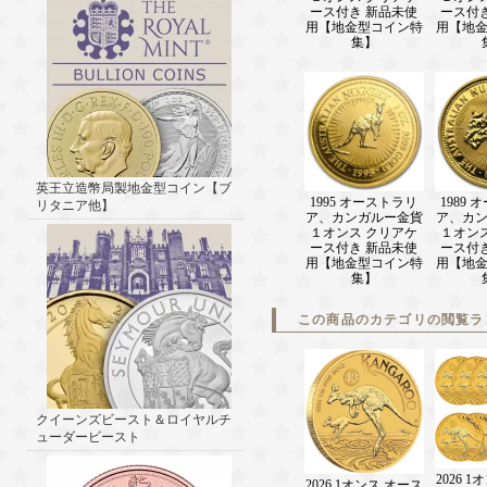
ース付き 新品未使
ース付
用【地金型コイン特
用【地
集】
英王立造幣局製地金型コイン【ブ
1995 オーストラリ
1989
リタニア他】
ア、カンガルー金貨
ア、カ
１オンス クリアケ
１オン
ース付き 新品未使
ース付
用【地金型コイン特
用【地
集】
この商品のカテゴリの閲覧ラ
クイーンズビースト＆ロイヤルチ
ューダービースト
2026 
2026 1オンス オース