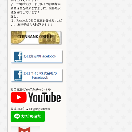
よって弊社では、より多くのお客様が
資産保全を出来ますように、業界最安
値を目指しています！
詳しい
は、Facebookで野口貴志を御検索くださ
い。 友達登録も大歓迎です！！
野口貴志のYouTubeチャンネル
公式LINE】→ID:@noguchicoin