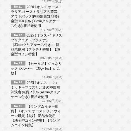
11,977円(税込)
No.11
2026 1オンス オースト
ラリア オーストラリアの驚異：
アウトバック(内陸部荒野地帯)
金貨 100ドル (33mmクリアケー
ス付き) 新品未使用
779,780円(税込)
No.12
2025 1オンス イギリス
ブリタニア（プラチナ）
（33mmクリアケース付き） 新
品未使用【プラチナ特集】【地
金型コイン特集】
337,585円(税込)
No.13
【セール品】ジェネリ
ック シルバー 【30g~1oz】x【1
枚】
11,496円(税込)
No.14
2025 1オンス ニウエ
ミッキーマウスと北斎の神奈川
沖浪裏 銀貨 2ドル (41mmクリア
ケース付き) 新品未使用
13,502円(税込)
No.15
【ランダムイヤー銀
貨】 1オンス オーストリア ウィ
ーン銀貨【1枚】 新品未使用
【地金型コイン特集】【ランダ
ムコイン特集】
12,358円(税込)