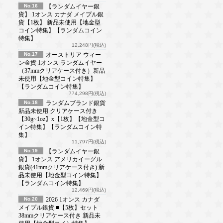
No.16
【ランダムイヤー銀
貨】 1オンス カナダ メイプル銀
貨【1枚】 新品未使用【地金型
コイン特集】【ランダムコイン
特集】
12,248円(税込)
No.17
オーストリア ウィー
ン金貨 1オンス ランダムイヤー
（37mmクリアケース付き）新品
未使用【地金型コイン特集】
【ランダムコイン特集】
774,298円(税込)
No.18
ランダムブランド銀貨
新品未使用 クリアケース付き
【30g~1oz】x【1枚】【地金型コ
イン特集】【ランダムコイン特
集】
11,797円(税込)
No.19
【ランダムイヤー銀
貨】 1オンス アメリカイーグル
銀貨(41mmクリアケース付き) 新
品未使用【地金型コイン特集】
【ランダムコイン特集】
12,469円(税込)
No.20
2026 1オンス カナダ
メイプル銀貨 ■【5枚】セット
38mmクリアケース付き 新品未