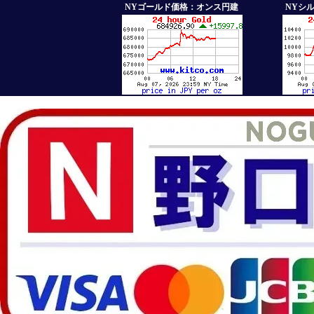
NYゴールド価格：オンス円建
NYシ