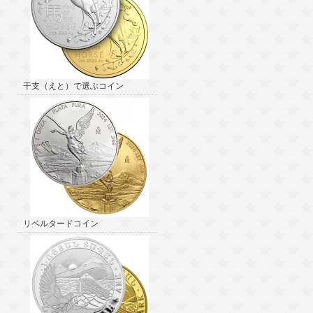
干支（えと）で選ぶコイン
リベルタードコイン