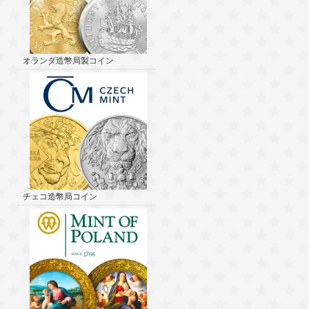
オランダ造幣局製コイン
チェコ造幣局コイン