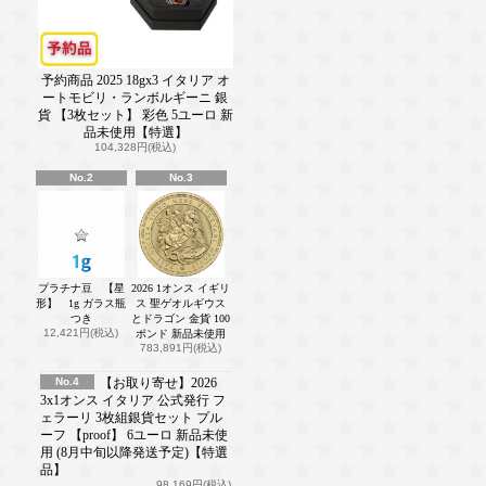
予約商品 2025 18gx3 イタリア オ
ートモビリ・ランボルギーニ 銀
貨 【3枚セット】 彩色 5ユーロ 新
品未使用【特選】
104,328円(税込)
No.2
No.3
プラチナ豆 【星
2026 1オンス イギリ
形】 1g ガラス瓶
ス 聖ゲオルギウス
つき
とドラゴン 金貨 100
12,421円(税込)
ポンド 新品未使用
783,891円(税込)
No.4
【お取り寄せ】2026
3x1オンス イタリア 公式発行 フ
ェラーリ 3枚組銀貨セット プル
ーフ 【proof】 6ユーロ 新品未使
用 (8月中旬以降発送予定)【特選
品】
98,169円(税込)