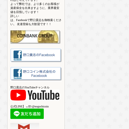
よって弊社では、より多くのお客様が
資産保全を出来ますように、業界最安
値を目指しています！
詳しい
は、Facebookで野口貴志を御検索くださ
い。 友達登録も大歓迎です！！
野口貴志のYouTubeチャンネル
公式LINE】→ID:@noguchicoin