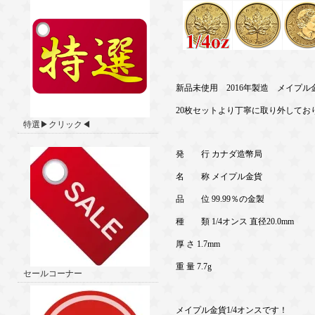
新品未使用 2016年製造 メイプル金
20枚セットより丁寧に取り外してお
特選▶クリック◀
発 行 カナダ造幣局
名 称 メイプル金貨
品 位 99.99％の金製
種 類 1/4オンス 直径20.0mm
厚 さ 1.7mm
重 量 7.7g
セールコーナー
メイプル金貨1/4オンスです！