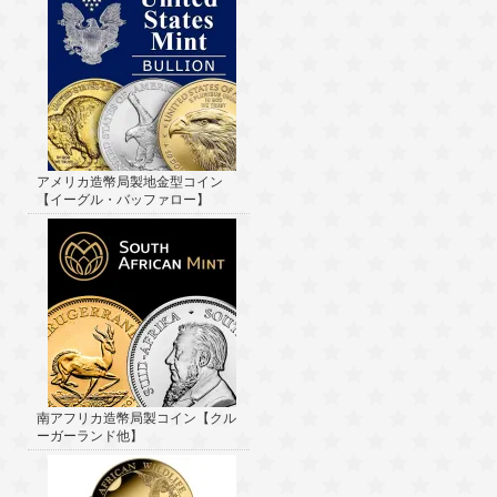
アメリカ造幣局製地金型コイン
【イーグル・バッファロー】
南アフリカ造幣局製コイン【クル
ーガーランド他】