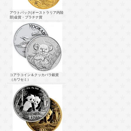
アウトバック(オーストラリア内陸
部)金貨・プラチナ貨
コアラコイン＆クッカバラ銀貨
（カワセミ）