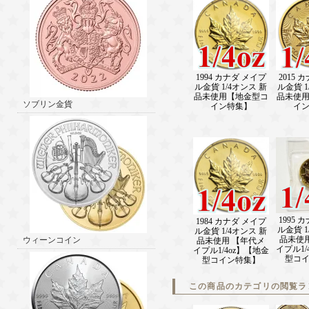
1994 カナダ メイプ
2015 
ル金貨 1/4オンス 新
ル金貨 1
品未使用【地金型コ
品未使
ソブリン金貨
イン特集】
イ
1995 
1984 カナダ メイプ
ル金貨 1
ル金貨 1/4オンス 新
品未使
ウィーンコイン
品未使用 【年代メ
イプル1/
イプル1/4oz】【地金
型コ
型コイン特集】
この商品のカテゴリの閲覧ラ