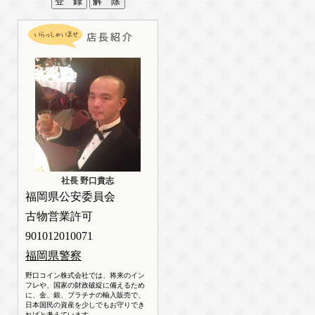
社長 野口貴志
福岡県公安委員会
古物営業許可
901012010071
福岡県警察
野口コイン株式会社では、将来のイン
フレや、国家の財政破綻に備えるため
に、金、銀、プラチナの輸入販売で、
日本国民の資産を少しでもお守りでき
ればと考えています。