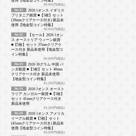
使用【地金型コイン特集】
60,941円(税込)
No.21
2026 1オンス イギリス
ブリタニア銀貨 ■【5枚】セット
(39mmクリアケース付き) 新品未
使用【地金型コイン特集】
60,941円(税込)
No.22
【セール】2026 1オン
ス オーストリア ウィーン銀貨
■【5枚】セット 37mmクリアケ
ース付き 新品未使用【地金型コ
イン特集】
60,630円(税込)
No.23
2026 30グラム 中国 パ
ンダ銀貨 ■【5枚】セット 40mm
クリアケース付き 新品未使用
【地金型コイン特集】
61,262円(税込)
No.24
2026 1オンス オースト
ラリア カンガルー銀貨 ■【5枚】
セット 41mmクリアケース付き
新品未使用
61,303円(税込)
No.25
2026 1オンス アメリカ
イーグル銀貨 ■【5枚】セット
(41mmクリアケース付き) 新品未
使用【地金型コイン特集】
62,035円(税込)