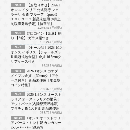
No.5
【お取り寄せ】2026 1
オンス イタリア 公式発行 フェ
ラーリ 金貨 プルーフ 【proof】
１００ユーロ 新品未使用 (8月上
旬以降発送予定)【特選品】
1,246,414円(税込)
No.6
野口コイン【金豆】約
1g 【5粒】 ガラス瓶つき
132,247円(税込)
No.7
【セール品】2023 1/10
オンス イギリス 【チャールズ３
世戴冠式地金型】金貨 16.5mmク
リアケース付き
84,282円(税込)
No.8
2026 1オンス カナダ
メイプル金貨 （30mmクリアケ
ース付き） 新品未使用【地金型
コイン特集】
789,373円(税込)
No.9
2026 1オンス オースト
ラリア オーストラリアの驚異：
アウトバック(内陸部荒野地帯)
プラチナ貨 100ドル 新品未使用
333,721円(税込)
No.10
1オンス オーストラリ
ア パース・ミント製 カンガルー
シルバーバー 99.99%