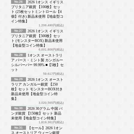
No.26
2026 1オンス イギリス
ブリタニア銀貨 【100枚】セッ
ト (25枚セットミントロール【4
個】付き) 新品未使用【地金型コ
イン特集】
1,206,490円(税込)
No.27
2026 1オンス イギリス
ブリタニア銀貨 【500枚】セッ
ト (モンスターBOX) 新品未使用
【地金型コイン特集】
6,001,806円(税込)
No.28
1オンス オーストラリ
ア パース・ミント製 カンガルー
シルバーバー 99.99% ■【5枚】セ
ット
59,617円(税込)
No.29
2026 1オンス オースト
ラリア カンガルー銀貨 【250
枚】セット モンスターBOX付き
新品未使用【地金型コイン特
集】
3,020,565円(税込)
No.30
2026 30グラム 中国 パ
ンダ銀貨 【150枚】セット 新品
未使用【地金型コイン特集】
1,819,361円(税込)
No.31
【セール】2026 1オン
ス オーストリア ウィーン銀貨