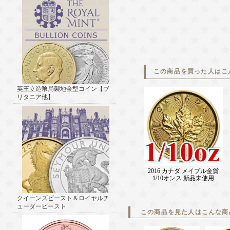
この商品を買った人はこ
英王立造幣局製地金型コイン【ブ
リタニア他】
2016 カナダ メイプル金貨
1/10オンス 新品未使用
クイーンズビースト＆ロイヤルチ
ューダービースト
この商品を見た人はこんな商