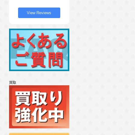
View Reviews
買取