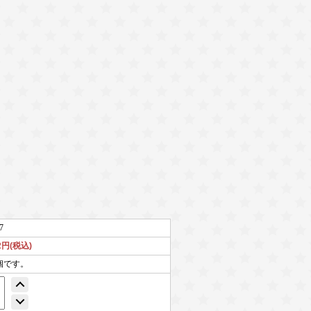
7
02円(税込)
個です。