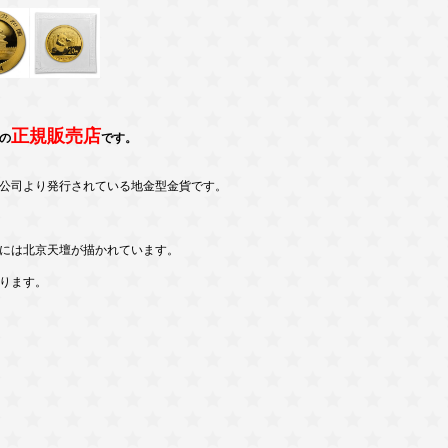
正規販売店
の
です。
幣公司より発行されている地金型金貨です。
。
には北京天壇が描かれています。
ります。