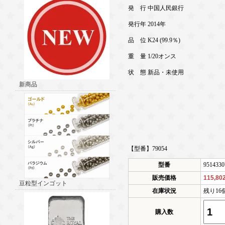
発 行 中国人民銀行
発行年 2014年
品 位 K24 (99.9％)
重 量 1/20オンス
状 態 新品・未使用
新商品
【型番】79054
型番
9514330
販売価格
115,8
豆粒型インゴット
在庫状況
残り16
購入数