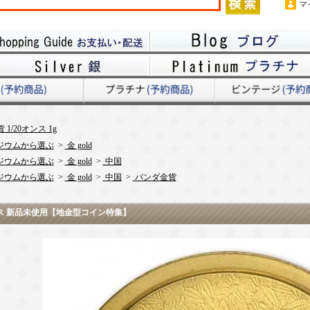
マ
1/20オンス 1g
ジウムから選ぶ
>
金 gold
ジウムから選ぶ
>
金 gold
>
中国
ジウムから選ぶ
>
金 gold
>
中国
>
パンダ金貨
0オンス 新品未使用【地金型コイン特集】