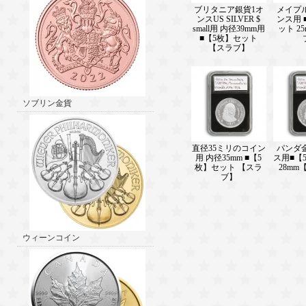
ブリタニア銀貨1オ
メイプル
ンスUS SILVER $
ンス用 
small用 内径39mm用
ット 2
■【5枚】セット
【スラブ】
ソブリン金貨
直径35ミリのコイン
パンダ金
用 内径35mm ■【5
ス用■【
枚】セット 【スラ
28mm
ブ】
ウィーンコイン