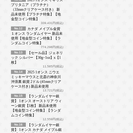
ブリタニア（プラチナ）
（33mmクリアケース付き） 新
品未使用【プラチナ特集】【地
金型コイン特集】
339,431円(税込)
No.12
カナダ メイプル金貨
１オンス ランダムイヤー 新品未
使用【地金型コイン特集】【ラ
ンダムコイン特集】
774,298円(税込)
No.13
【セール品】ジェネリ
ック シルバー 【30g~1oz】x【1
枚】
11,585円(税込)
No.14
2025 1オンス ニウエ
ミッキーマウスと北斎の神奈川
沖浪裏 銀貨 2ドル (41mmクリア
ケース付き) 新品未使用
13,721円(税込)
No.15
【ランダムイヤー銀
貨】 1オンス オーストリア ウィ
ーン銀貨【1枚】 新品未使用
【地金型コイン特集】【ランダ
ムコイン特集】
12,559円(税込)
No.16
【ランダムイヤー銀
貨】 1オンス カナダ メイプル銀