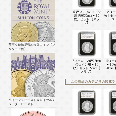
直径35ミリのコイン
２ユー
用 内径35mm ■【5
枚】セッ
枚】セット 【スラ
ス
ブ】
英王立造幣局製地金型コイン【ブ
リタニア他】
5ユーロ、内径22mm
10ユ
のコイン用 ■【5
■【5
枚】セット 22mm【
20mm
スラブ】
この商品のカテゴリの閲覧ラ
クイーンズビースト＆ロイヤルチ
ューダービースト