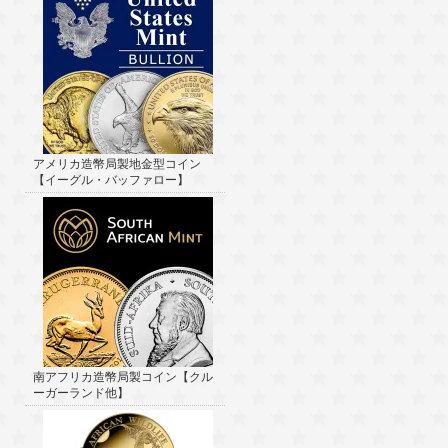
アメリカ造幣局製地金型コイン
【イーグル・バッファロー】
南アフリカ造幣局製コイン【クル
ーガーランド他】