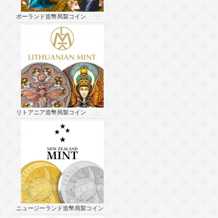
ポーランド造幣局製コイン
リトアニア造幣局製コイン
ニュージーランド造幣局製コイン