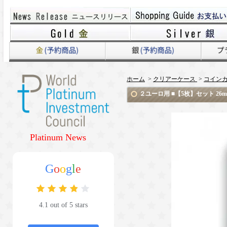
ホーム
>
クリアーケース
>
コイン
２ユーロ用 ■【5枚】セット 26
Platinum News
G
o
o
g
l
e
4.1 out of 5 stars