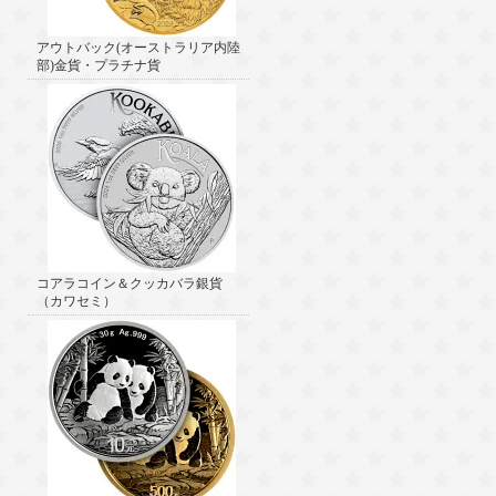
アウトバック(オーストラリア内陸
部)金貨・プラチナ貨
コアラコイン＆クッカバラ銀貨
（カワセミ）