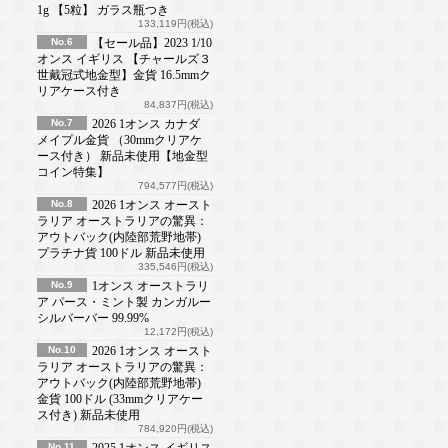
1g 【5粒】 ガラス瓶つき
133,119円(税込)
No.6
【セール品】2023 1/10
オンス イギリス 【チャールズ３
世戴冠式地金型】金貨 16.5mmク
リアケース付き
84,837円(税込)
No.7
2026 1オンス カナダ
メイプル金貨 （30mmクリアケ
ース付き） 新品未使用【地金型
コイン特集】
794,577円(税込)
No.8
2026 1オンス オースト
ラリア オーストラリアの驚異：
アウトバック(内陸部荒野地帯)
プラチナ貨 100ドル 新品未使用
335,546円(税込)
No.9
1オンス オーストラリ
ア パース・ミント製 カンガルー
シルバーバー 99.99%
12,172円(税込)
No.10
2026 1オンス オースト
ラリア オーストラリアの驚異：
アウトバック(内陸部荒野地帯)
金貨 100ドル (33mmクリアケー
ス付き) 新品未使用
784,920円(税込)
No.11
2025 1オンス イギリス