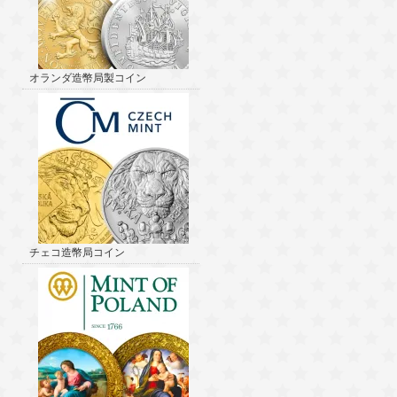
オランダ造幣局製コイン
チェコ造幣局コイン