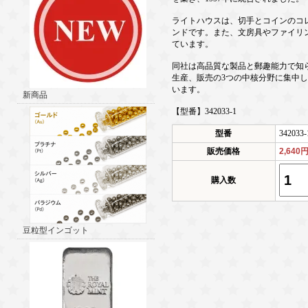
ライトハウスは、切手とコインのコレ
ンドです。また、文房具やファイリ
ています。
同社は高品質な製品と郵趣能力で知
生産、販売の3つの中核分野に集中
います。
新商品
【型番】342033-1
型番
342033-
販売価格
2,640
購入数
豆粒型インゴット