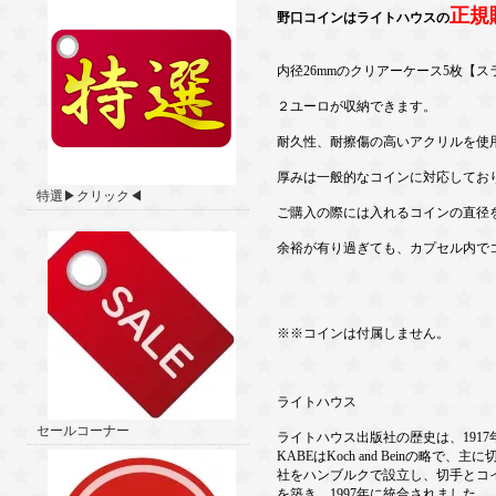
正規
野口コインはライトハウスの
内径26mmのクリアーケース5枚【ス
２ユーロが収納できます。
耐久性、耐擦傷の高いアクリルを使
厚みは一般的なコインに対応してお
特選▶クリック◀
ご購入の際には入れるコインの直径
余裕が有り過ぎても、カプセル内で
※※コインは付属しません。
ライトハウス
セールコーナー
ライトハウス出版社の歴史は、191
KABEはKoch and Beinの
社をハンブルクで設立し、切手とコ
を築き、1997年に統合されました。