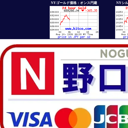
NYゴールド価格：オンス円建
NYシ