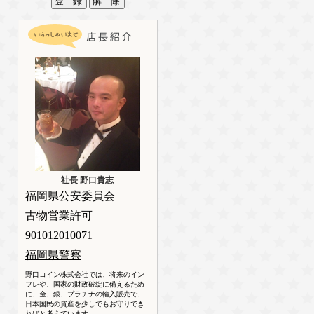
社長 野口貴志
福岡県公安委員会
古物営業許可
901012010071
福岡県警察
野口コイン株式会社では、将来のイン
フレや、国家の財政破綻に備えるため
に、金、銀、プラチナの輸入販売で、
日本国民の資産を少しでもお守りでき
ればと考えています。