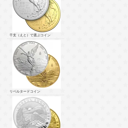
干支（えと）で選ぶコイン
リベルタードコイン