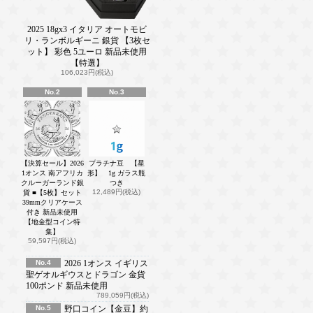
2025 18gx3 イタリア オートモビ
リ・ランボルギーニ 銀貨 【3枚セ
ット】 彩色 5ユーロ 新品未使用
【特選】
106,023円(税込)
No.2
No.3
【決算セール】2026
プラチナ豆 【星
1オンス 南アフリカ
形】 1g ガラス瓶
クルーガーランド銀
つき
12,489円(税込)
貨 ■【5枚】セット
39mmクリアケース
付き 新品未使用
【地金型コイン特
集】
59,597円(税込)
No.4
2026 1オンス イギリス
聖ゲオルギウスとドラゴン 金貨
100ポンド 新品未使用
789,059円(税込)
No.5
野口コイン【金豆】約