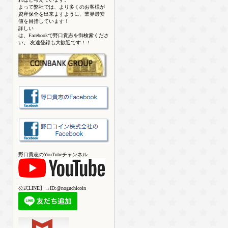
よって弊社では、より多くのお客様が
資産保全を出来ますように、業界最安
値を目指しています！
詳しい
は、Facebookで野口貴志を御検索くださ
い。 友達登録も大歓迎です！！
野口貴志のYouTubeチャンネル
公式LINE】→ID:@noguchicoin