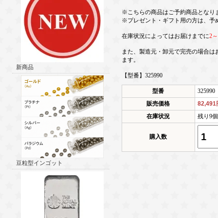
※こちらの商品はご予約商品となり
※プレゼント・ギフト用の方は、予
在庫状況によってはお届けまでに
2
また、製造元・卸元で完売の場合は
ます。
新商品
【型番】325990
型番
325990
販売価格
82,49
在庫状況
残り9
購入数
豆粒型インゴット