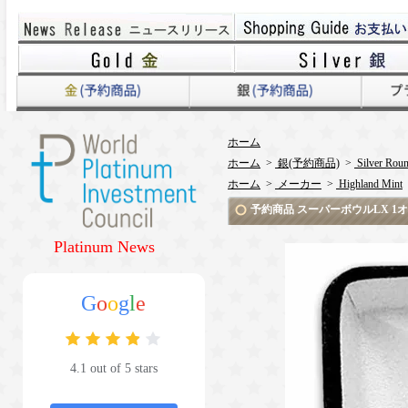
ホーム
ホーム
>
銀(予約商品)
>
Silver Rou
ホーム
>
メーカー
>
Highland Mint
予約商品 スーパーボウルLX 
Platinum News
G
o
o
g
l
e
4.1 out of 5 stars