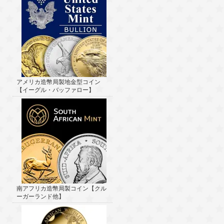
アメリカ造幣局製地金型コイン
【イーグル・バッファロー】
南アフリカ造幣局製コイン【クル
ーガーランド他】