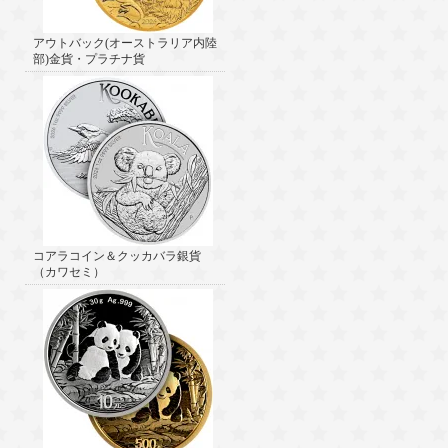
アウトバック(オーストラリア内陸
部)金貨・プラチナ貨
コアラコイン＆クッカバラ銀貨
（カワセミ）