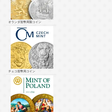
オランダ造幣局製コイン
チェコ造幣局コイン