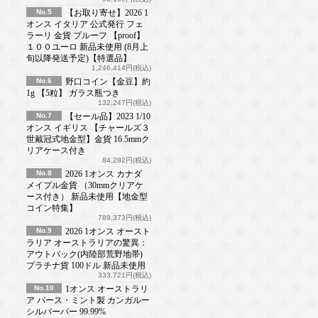
No.5
【お取り寄せ】2026 1
オンス イタリア 公式発行 フェ
ラーリ 金貨 プルーフ 【proof】
１００ユーロ 新品未使用 (8月上
旬以降発送予定)【特選品】
1,246,414円(税込)
No.6
野口コイン【金豆】約
1g 【5粒】 ガラス瓶つき
132,247円(税込)
No.7
【セール品】2023 1/10
オンス イギリス 【チャールズ３
世戴冠式地金型】金貨 16.5mmク
リアケース付き
84,282円(税込)
No.8
2026 1オンス カナダ
メイプル金貨 （30mmクリアケ
ース付き） 新品未使用【地金型
コイン特集】
789,373円(税込)
No.9
2026 1オンス オースト
ラリア オーストラリアの驚異：
アウトバック(内陸部荒野地帯)
プラチナ貨 100ドル 新品未使用
333,721円(税込)
No.10
1オンス オーストラリ
ア パース・ミント製 カンガルー
シルバーバー 99.99%