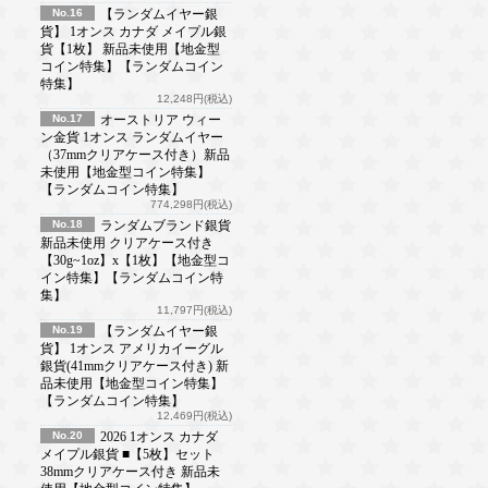
No.16
【ランダムイヤー銀
貨】 1オンス カナダ メイプル銀
貨【1枚】 新品未使用【地金型
コイン特集】【ランダムコイン
特集】
12,248円(税込)
No.17
オーストリア ウィー
ン金貨 1オンス ランダムイヤー
（37mmクリアケース付き）新品
未使用【地金型コイン特集】
【ランダムコイン特集】
774,298円(税込)
No.18
ランダムブランド銀貨
新品未使用 クリアケース付き
【30g~1oz】x【1枚】【地金型コ
イン特集】【ランダムコイン特
集】
11,797円(税込)
No.19
【ランダムイヤー銀
貨】 1オンス アメリカイーグル
銀貨(41mmクリアケース付き) 新
品未使用【地金型コイン特集】
【ランダムコイン特集】
12,469円(税込)
No.20
2026 1オンス カナダ
メイプル銀貨 ■【5枚】セット
38mmクリアケース付き 新品未