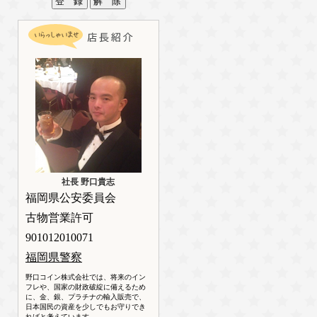
社長 野口貴志
福岡県公安委員会
古物営業許可
901012010071
福岡県警察
野口コイン株式会社では、将来のイン
フレや、国家の財政破綻に備えるため
に、金、銀、プラチナの輸入販売で、
日本国民の資産を少しでもお守りでき
ればと考えています。