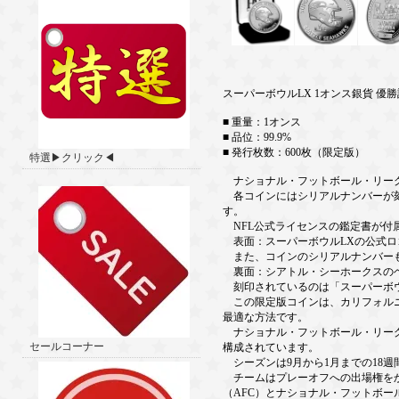
スーパーボウルLX 1オンス銀貨 
■ 重量：1オンス
■ 品位：99.9%
■ 発行枚数：600枚（限定版）
特選▶クリック◀
ナショナル・フットボール・リーグ
各コインにはシリアルナンバーが刻
す。
NFL公式ライセンスの鑑定書が付
表面：スーパーボウルLXの公式ロ
また、コインのシリアルナンバー
裏面：シアトル・シーホークスのヘ
刻印されているのは「スーパーボウ
この限定版コインは、カリフォルニ
最適な方法です。
ナショナル・フットボール・リーグ（
セールコーナー
構成されています。
シーズンは9月から1月までの18週
チームはプレーオフへの出場権をか
（AFC）とナショナル・フットボー