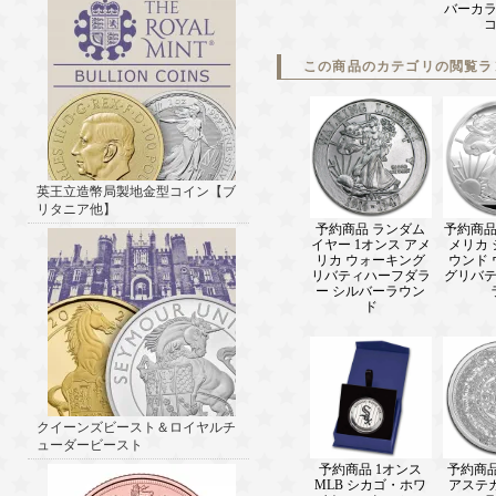
バーカ
この商品のカテゴリの閲覧ラ
英王立造幣局製地金型コイン【ブ
リタニア他】
予約商品 ランダム
予約商品
イヤー 1オンス アメ
メリカ
リカ ウォーキング
ウンド
リバティハーフダラ
グリバ
ー シルバーラウン
ド
クイーンズビースト＆ロイヤルチ
ューダービースト
予約商品 1オンス
予約商品
MLB シカゴ・ホワ
アステ