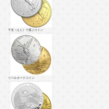
干支（えと）で選ぶコイン
リベルタードコイン