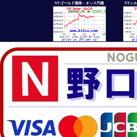
NYゴールド価格：オンス円建
NYシ