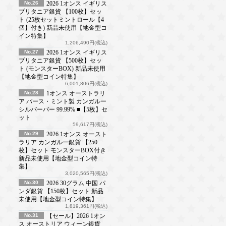
No.26
2026 1オンス イギリス
ブリタニア銀貨 【100枚】セッ
ト (25枚セットミントロール【4
個】付き) 新品未使用【地金型コ
イン特集】
1,206,490円(税込)
No.27
2026 1オンス イギリス
ブリタニア銀貨 【500枚】セッ
ト (モンスターBOX) 新品未使用
【地金型コイン特集】
6,001,806円(税込)
No.28
1オンス オーストラリ
ア パース・ミント製 カンガルー
シルバーバー 99.99% ■【5枚】セ
ット
59,617円(税込)
No.29
2026 1オンス オースト
ラリア カンガルー銀貨 【250
枚】セット モンスターBOX付き
新品未使用【地金型コイン特
集】
3,020,565円(税込)
No.30
2026 30グラム 中国 パ
ンダ銀貨 【150枚】セット 新品
未使用【地金型コイン特集】
1,819,361円(税込)
No.31
【セール】2026 1オン
ス オーストリア ウィーン銀貨