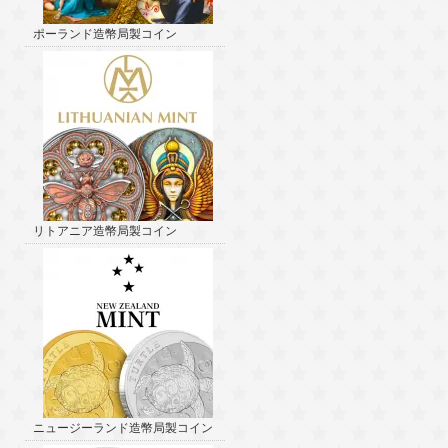
ポーランド造幣局製コイン
リトアニア造幣局製コイン
ニュージーランド造幣局製コイン