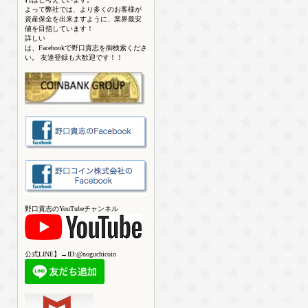
よって弊社では、より多くのお客様が
資産保全を出来ますように、業界最安
値を目指しています！
詳しい
は、Facebookで野口貴志を御検索くださ
い。 友達登録も大歓迎です！！
野口貴志のYouTubeチャンネル
公式LINE】→ID:@noguchicoin