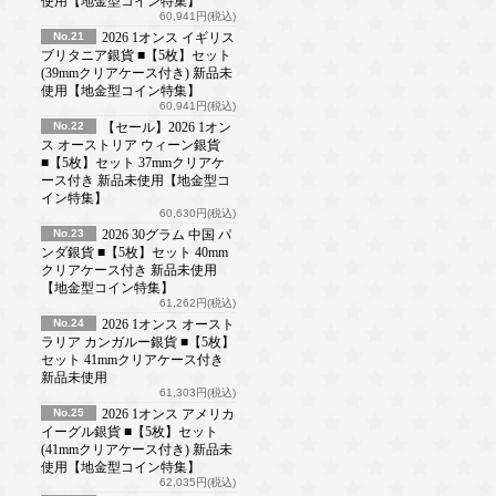
使用【地金型コイン特集】
60,941円(税込)
No.21
2026 1オンス イギリス
ブリタニア銀貨 ■【5枚】セット
(39mmクリアケース付き) 新品未
使用【地金型コイン特集】
60,941円(税込)
No.22
【セール】2026 1オン
ス オーストリア ウィーン銀貨
■【5枚】セット 37mmクリアケ
ース付き 新品未使用【地金型コ
イン特集】
60,630円(税込)
No.23
2026 30グラム 中国 パ
ンダ銀貨 ■【5枚】セット 40mm
クリアケース付き 新品未使用
【地金型コイン特集】
61,262円(税込)
No.24
2026 1オンス オースト
ラリア カンガルー銀貨 ■【5枚】
セット 41mmクリアケース付き
新品未使用
61,303円(税込)
No.25
2026 1オンス アメリカ
イーグル銀貨 ■【5枚】セット
(41mmクリアケース付き) 新品未
使用【地金型コイン特集】
62,035円(税込)