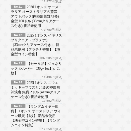
11,977円(税込)
No.11
2026 1オンス オースト
ラリア オーストラリアの驚異：
アウトバック(内陸部荒野地帯)
金貨 100ドル (33mmクリアケー
ス付き) 新品未使用
779,780円(税込)
No.12
2025 1オンス イギリス
ブリタニア（プラチナ）
（33mmクリアケース付き） 新
品未使用【プラチナ特集】【地
金型コイン特集】
337,585円(税込)
No.13
【セール品】ジェネリ
ック シルバー 【30g~1oz】x【1
枚】
11,496円(税込)
No.14
2025 1オンス ニウエ
ミッキーマウスと北斎の神奈川
沖浪裏 銀貨 2ドル (41mmクリア
ケース付き) 新品未使用
13,502円(税込)
No.15
【ランダムイヤー銀
貨】 1オンス オーストリア ウィ
ーン銀貨【1枚】 新品未使用
【地金型コイン特集】【ランダ
ムコイン特集】
12,358円(税込)