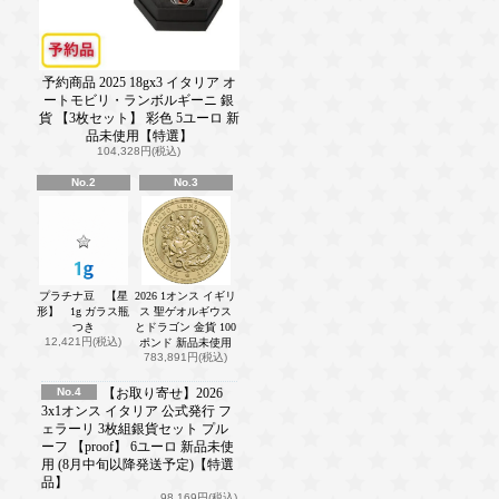
予約商品 2025 18gx3 イタリア オ
ートモビリ・ランボルギーニ 銀
貨 【3枚セット】 彩色 5ユーロ 新
品未使用【特選】
104,328円(税込)
No.2
No.3
プラチナ豆 【星
2026 1オンス イギリ
形】 1g ガラス瓶
ス 聖ゲオルギウス
つき
とドラゴン 金貨 100
12,421円(税込)
ポンド 新品未使用
783,891円(税込)
No.4
【お取り寄せ】2026
3x1オンス イタリア 公式発行 フ
ェラーリ 3枚組銀貨セット プル
ーフ 【proof】 6ユーロ 新品未使
用 (8月中旬以降発送予定)【特選
品】
98,169円(税込)