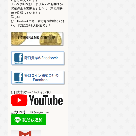
よって弊社では、より多くのお客様が
資産保全を出来ますように、業界最安
値を目指しています！
詳しい
は、Facebookで野口貴志を御検索くださ
い。 友達登録も大歓迎です！！
野口貴志のYouTubeチャンネル
公式LINE】→ID:@noguchicoin