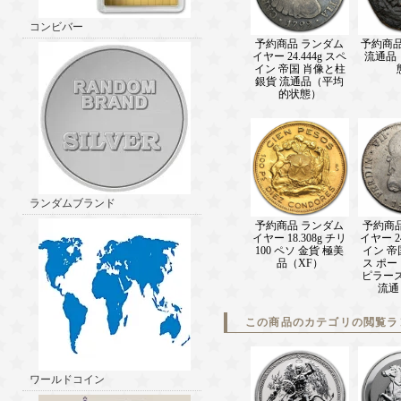
コンビバー
予約商品 ランダム
予約商品 1
イヤー 24.444g スペ
流通品
イン 帝国 肖像と柱
銀貨 流通品（平均
的状態）
ランダムブランド
予約商品 ランダム
予約商
イヤー 18.308g チリ
イヤー 24
100 ペソ 金貨 極美
イン 帝
品（XF）
ス ポー
ピラーズ
流通
この商品のカテゴリの閲覧ラ
ワールドコイン