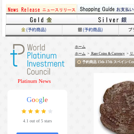
ホーム
ホーム
>
Rare Coins & Currency
>
U.
予約商品 15th-17th スペイン 
Platinum News
G
o
o
g
l
e
4.1 out of 5 stars