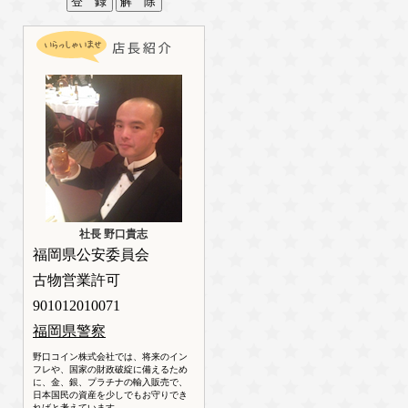
社長 野口貴志
福岡県公安委員会
古物営業許可
901012010071
福岡県警察
野口コイン株式会社では、将来のイン
フレや、国家の財政破綻に備えるため
に、金、銀、プラチナの輸入販売で、
日本国民の資産を少しでもお守りでき
ればと考えています。