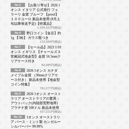
No.5
【お取り寄せ】2026 1
オンス イタリア 公式発行 フェ
ラーリ 金貨 プルーフ 【proof】
１００ユーロ 新品未使用 (8月上
旬以降発送予定)【特選品】
1,249,422円(税込)
No.6
野口コイン【金豆】約
1g 【5粒】 ガラス瓶つき
132,566円(税込)
No.7
【セール品】2023 1/10
オンス イギリス 【チャールズ３
世戴冠式地金型】金貨 16.5mmク
リアケース付き
84,485円(税込)
No.8
2026 1オンス カナダ
メイプル金貨 （30mmクリアケ
ース付き） 新品未使用【地金型
コイン特集】
791,277円(税込)
No.9
2026 1オンス オースト
ラリア オーストラリアの驚異：
アウトバック(内陸部荒野地帯)
プラチナ貨 100ドル 新品未使用
337,221円(税込)
No.10
1オンス オーストラリ
ア パース・ミント製 カンガルー
シルバーバー 99.99%