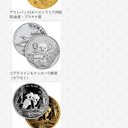
アウトバック(オーストラリア内陸
部)金貨・プラチナ貨
コアラコイン＆クッカバラ銀貨
（カワセミ）