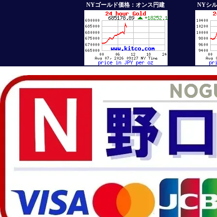
NYゴールド価格：オンス円建
NYシ