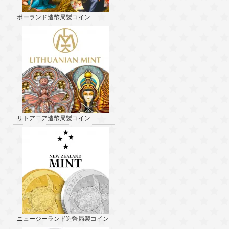
ポーランド造幣局製コイン
リトアニア造幣局製コイン
ニュージーランド造幣局製コイン