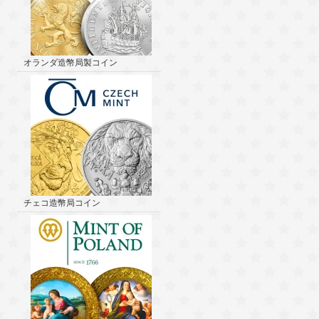
オランダ造幣局製コイン
チェコ造幣局コイン