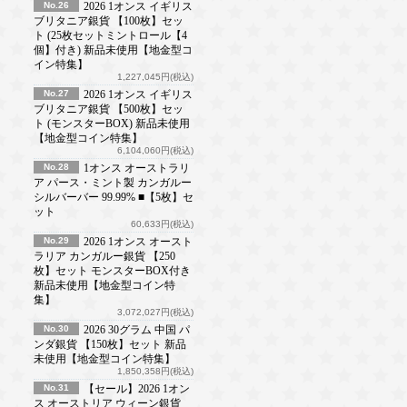
No.26
2026 1オンス イギリス
ブリタニア銀貨 【100枚】セッ
ト (25枚セットミントロール【4
個】付き) 新品未使用【地金型コ
イン特集】
1,227,045円(税込)
No.27
2026 1オンス イギリス
ブリタニア銀貨 【500枚】セッ
ト (モンスターBOX) 新品未使用
【地金型コイン特集】
6,104,060円(税込)
No.28
1オンス オーストラリ
ア パース・ミント製 カンガルー
シルバーバー 99.99% ■【5枚】セ
ット
60,633円(税込)
No.29
2026 1オンス オースト
ラリア カンガルー銀貨 【250
枚】セット モンスターBOX付き
新品未使用【地金型コイン特
集】
3,072,027円(税込)
No.30
2026 30グラム 中国 パ
ンダ銀貨 【150枚】セット 新品
未使用【地金型コイン特集】
1,850,358円(税込)
No.31
【セール】2026 1オン
ス オーストリア ウィーン銀貨