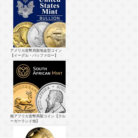
アメリカ造幣局製地金型コイン
【イーグル・バッファロー】
南アフリカ造幣局製コイン【クル
ーガーランド他】