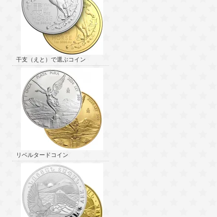
干支（えと）で選ぶコイン
リベルタードコイン