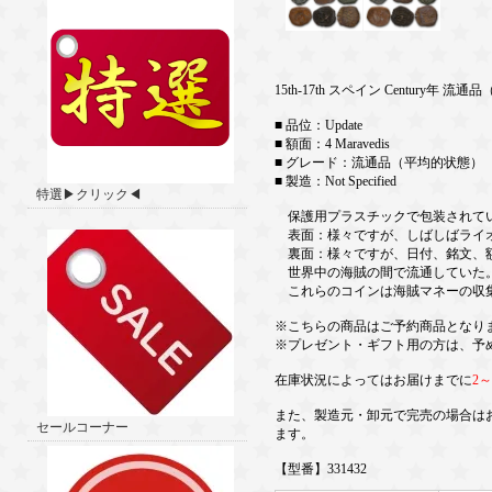
15th-17th スペイン Century年 
■ 品位：Update
■ 額面：4 Maravedis
■ グレード：流通品（平均的状態）
■ 製造：Not Specified
特選▶クリック◀
保護用プラスチックで包装されて
表面：様々ですが、しばしばライ
裏面：様々ですが、日付、銘文、額
世界中の海賊の間で流通していた
これらのコインは海賊マネーの収
※こちらの商品はご予約商品となり
※プレゼント・ギフト用の方は、予
在庫状況によってはお届けまでに
2
また、製造元・卸元で完売の場合は
セールコーナー
ます。
【型番】331432