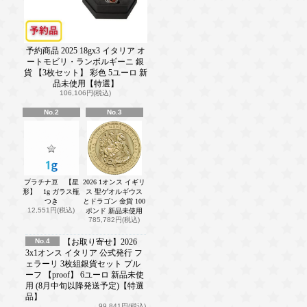
予約商品 2025 18gx3 イタリア オ
ートモビリ・ランボルギーニ 銀
貨 【3枚セット】 彩色 5ユーロ 新
品未使用【特選】
106,106円(税込)
No.2
No.3
プラチナ豆 【星
2026 1オンス イギリ
形】 1g ガラス瓶
ス 聖ゲオルギウス
つき
とドラゴン 金貨 100
12,551円(税込)
ポンド 新品未使用
785,782円(税込)
No.4
【お取り寄せ】2026
3x1オンス イタリア 公式発行 フ
ェラーリ 3枚組銀貨セット プル
ーフ 【proof】 6ユーロ 新品未使
用 (8月中旬以降発送予定)【特選
品】
99,841円(税込)