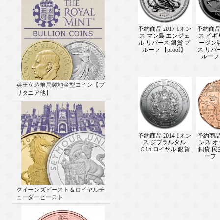
予約商品 2017 1オン
予約商品 
ス マン島 エンジェ
ス イギ
ル リバース 銀貨 プ
ージン
ルーフ 【proof】
ス リバ
ルーフ 
英王立造幣局製地金型コイン【ブ
リタニア他】
予約商品 2014 1オン
予約商品 2
ス ジブラルタル
ンス 
￡15 ロイヤル 銀貨
銅貨 民
ーフ 【
クイーンズビースト＆ロイヤルチ
ューダービースト