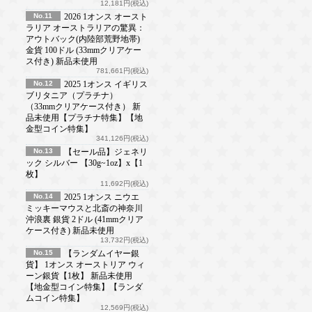
12,181円(税込)
No.11
2026 1オンス オースト
ラリア オーストラリアの驚異：
アウトバック(内陸部荒野地帯)
金貨 100ドル (33mmクリアケー
ス付き) 新品未使用
781,661円(税込)
No.12
2025 1オンス イギリス
ブリタニア（プラチナ）
（33mmクリアケース付き） 新
品未使用【プラチナ特集】【地
金型コイン特集】
341,126円(税込)
No.13
【セール品】ジェネリ
ック シルバー 【30g~1oz】x【1
枚】
11,692円(税込)
No.14
2025 1オンス ニウエ
ミッキーマウスと北斎の神奈川
沖浪裏 銀貨 2ドル (41mmクリア
ケース付き) 新品未使用
13,732円(税込)
No.15
【ランダムイヤー銀
貨】 1オンス オーストリア ウィ
ーン銀貨【1枚】 新品未使用
【地金型コイン特集】【ランダ
ムコイン特集】
12,569円(税込)