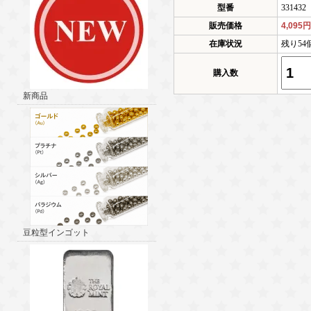
型番
331432
販売価格
4,095
在庫状況
残り54
購入数
新商品
豆粒型インゴット