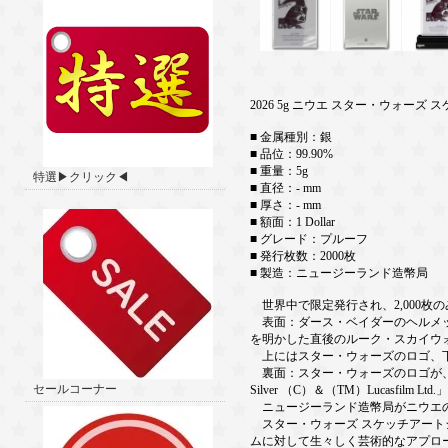
2026 5g ニウエ スター・ウォーズ 
■ 金属種別：銀
■ 品位：99.90%
■ 重量：5g
特選▶クリック◀
■ 直径：- mm
■ 厚さ：- mm
■ 額面：1 Dollar
■ グレード：プルーフ
■ 発行枚数：2000枚
■ 製造：ニュージーランド造幣局
世界中で限定発行され、2,000枚
表面：ダース・ベイダーのヘルメッ
を明かした直後のルーク・スカイウ
上にはスター・ウォーズのロゴ、下
裏面：スター・ウォーズのロゴが、きれいな
セールコーナー
Silver （C）＆（TM）Lucasfilm
ニュージーランド造幣局がニウエの
スター・ウォーズ スケッチアート
ムに対して生々しく芸術的なアプロ