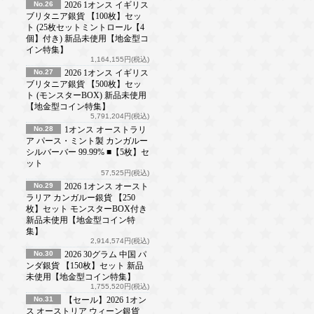
No.26
2026 1オンス イギリス
ブリタニア銀貨 【100枚】セッ
ト (25枚セットミントロール【4
個】付き) 新品未使用【地金型コ
イン特集】
1,164,155円(税込)
No.27
2026 1オンス イギリス
ブリタニア銀貨 【500枚】セッ
ト (モンスターBOX) 新品未使用
【地金型コイン特集】
5,791,204円(税込)
No.28
1オンス オーストラリ
ア パース・ミント製 カンガルー
シルバーバー 99.99% ■【5枚】セ
ット
57,525円(税込)
No.29
2026 1オンス オースト
ラリア カンガルー銀貨 【250
枚】セット モンスターBOX付き
新品未使用【地金型コイン特
集】
2,914,574円(税込)
No.30
2026 30グラム 中国 パ
ンダ銀貨 【150枚】セット 新品
未使用【地金型コイン特集】
1,755,520円(税込)
No.31
【セール】2026 1オン
ス オーストリア ウィーン銀貨