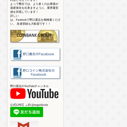
よって弊社では、より多くのお客様が
資産保全を出来ますように、業界最安
値を目指しています！
詳しい
は、Facebookで野口貴志を御検索くださ
い。 友達登録も大歓迎です！！
野口貴志のYouTubeチャンネル
公式LINE】→ID:@noguchicoin