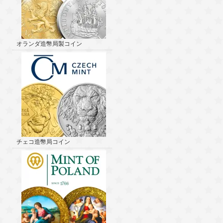
オランダ造幣局製コイン
チェコ造幣局コイン