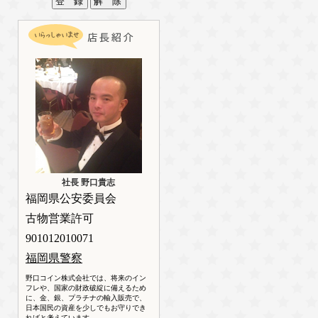
社長 野口貴志
福岡県公安委員会
古物営業許可
901012010071
福岡県警察
野口コイン株式会社では、将来のイン
フレや、国家の財政破綻に備えるため
に、金、銀、プラチナの輸入販売で、
日本国民の資産を少しでもお守りでき
ればと考えています。