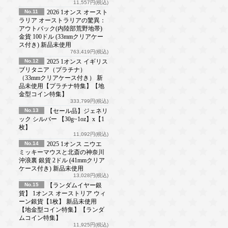
11,557円(税込)
No.11
2026 1オンス オースト
ラリア オーストラリアの驚異：
アウトバック(内陸部荒野地帯)
金貨 100ドル (33mmクリアケー
ス付き) 新品未使用
763,419円(税込)
No.12
2025 1オンス イギリス
ブリタニア（プラチナ）
（33mmクリアケース付き） 新
品未使用【プラチナ特集】【地
金型コイン特集】
333,799円(税込)
No.13
【セール品】ジェネリ
ック シルバー 【30g~1oz】x【1
枚】
11,092円(税込)
No.14
2025 1オンス ニウエ
ミッキーマウスと北斎の神奈川
沖浪裏 銀貨 2ドル (41mmクリア
ケース付き) 新品未使用
13,028円(税込)
No.15
【ランダムイヤー銀
貨】 1オンス オーストリア ウィ
ーン銀貨【1枚】 新品未使用
【地金型コイン特集】【ランダ
ムコイン特集】
11,925円(税込)