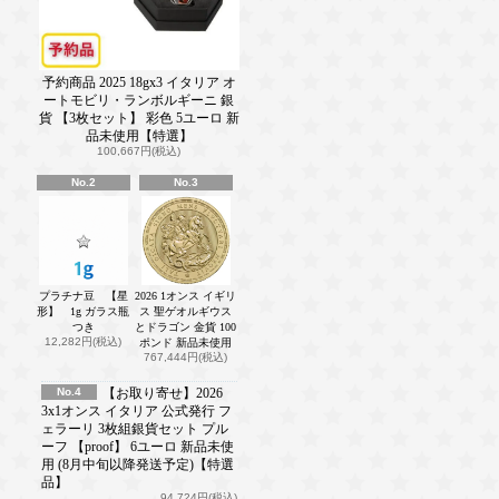
予約商品 2025 18gx3 イタリア オ
ートモビリ・ランボルギーニ 銀
貨 【3枚セット】 彩色 5ユーロ 新
品未使用【特選】
100,667円(税込)
No.2
No.3
プラチナ豆 【星
2026 1オンス イギリ
形】 1g ガラス瓶
ス 聖ゲオルギウス
つき
とドラゴン 金貨 100
12,282円(税込)
ポンド 新品未使用
767,444円(税込)
No.4
【お取り寄せ】2026
3x1オンス イタリア 公式発行 フ
ェラーリ 3枚組銀貨セット プル
ーフ 【proof】 6ユーロ 新品未使
用 (8月中旬以降発送予定)【特選
品】
94,724円(税込)