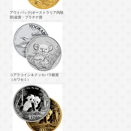
アウトバック(オーストラリア内陸
部)金貨・プラチナ貨
コアラコイン＆クッカバラ銀貨
（カワセミ）