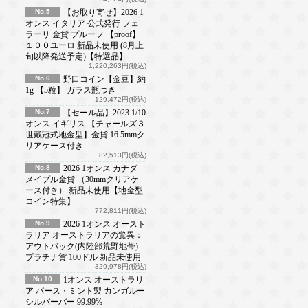
No.5
【お取り寄せ】2026 1
オンス イタリア 公式発行 フェ
ラーリ 金貨 プルーフ 【proof】
１００ユーロ 新品未使用 (8月上
旬以降発送予定)【特選品】
1,220,263円(税込)
No.6
野口コイン【金豆】約
1g 【5粒】 ガラス瓶つき
129,472円(税込)
No.7
【セール品】2023 1/10
オンス イギリス 【チャールズ３
世戴冠式地金型】金貨 16.5mmク
リアケース付き
82,513円(税込)
No.8
2026 1オンス カナダ
メイプル金貨 （30mmクリアケ
ース付き） 新品未使用【地金型
コイン特集】
772,811円(税込)
No.9
2026 1オンス オースト
ラリア オーストラリアの驚異：
アウトバック(内陸部荒野地帯)
プラチナ貨 100ドル 新品未使用
329,978円(税込)
No.10
1オンス オーストラリ
ア パース・ミント製 カンガルー
シルバーバー 99.99%