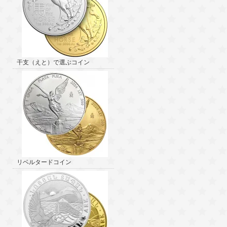
干支（えと）で選ぶコイン
リベルタードコイン