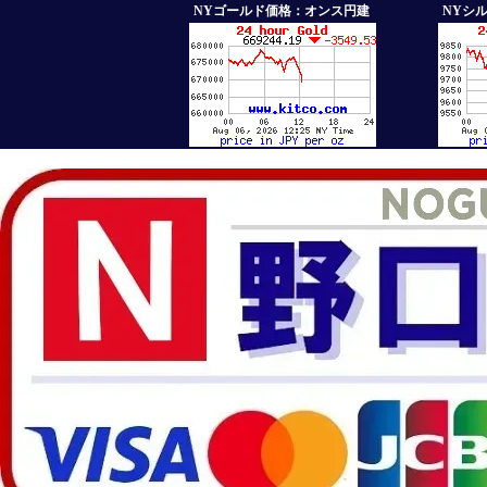
NYゴールド価格：オンス円建
NYシ