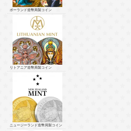
ポーランド造幣局製コイン
リトアニア造幣局製コイン
ニュージーランド造幣局製コイン