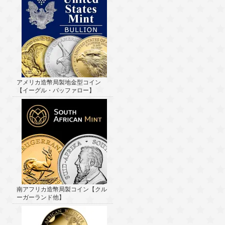
アメリカ造幣局製地金型コイン
【イーグル・バッファロー】
南アフリカ造幣局製コイン【クル
ーガーランド他】