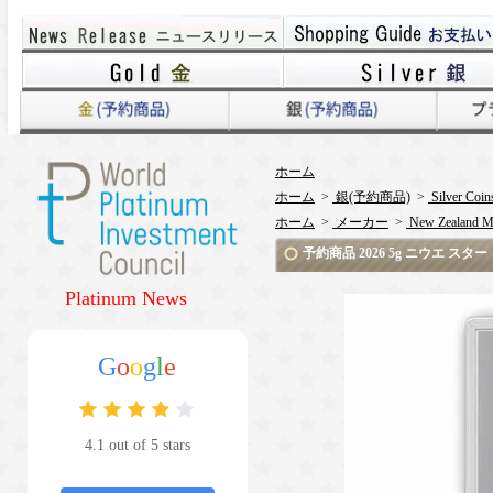
ホーム
ホーム
>
銀(予約商品)
>
Silver Coin
ホーム
>
メーカー
>
New Zealand M
予約商品 2026 5g ニウエ ス
Platinum News
G
o
o
g
l
e
4.1 out of 5 stars