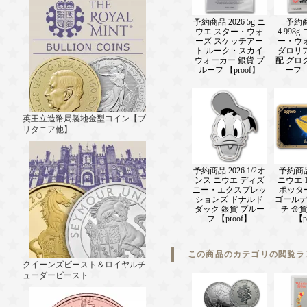
予約商品 2026 5g ニ
予約商
ウエ スター・ウォ
4.998
ーズ スケッチアー
ー・ウ
ト ルーク・スカイ
ダロリ
ウォーカー 銀貨 プ
配 グロ
ルーフ 【proof】
ーフ 【
英王立造幣局製地金型コイン【ブ
リタニア他】
予約商品 2026 1/2オ
予約商品 
ンス ニウエ ディズ
ニウエ 
ニー・エクスプレッ
ポッタ
ションズ ドナルド
ゴール
ダック 銀貨 プルー
チ 金
フ 【proof】
【p
この商品のカテゴリの閲覧ラ
クイーンズビースト＆ロイヤルチ
ューダービースト