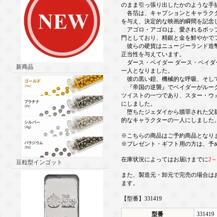
のまま引っ張り出したかのような手
各箔は、キャプションとキャラクタ
を与え、決定的な映画的瞬間を記念
アゴロ・アゴロは、愛されるポップ
門としており、精銀と金を鮮やかで
彼らの硬貨はニュージーランド造幣
正当性を与えています。
ダース・ベイダー ダース・ベイダー
新商品
一人となりました。
彼の黒い鎧、機械的な呼吸、そして
『帝国の逆襲』でベイダーがルーク
ツイストの一つであり、スター・ウ
にしました。
堕ちたジェダイから贖罪された父親
的なキャラクターの一人にしました
※こちらの商品はご予約商品となり
※プレゼント・ギフト用の方は、予
在庫状況によってはお届けまでに
2
豆粒型インゴット
また、製造元・卸元で完売の場合は
ます。
【型番】331419
型番
331419