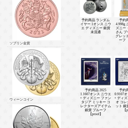
予約商品 ランダム
予約商
イヤー 1オンス ニウ
4.998
エ ディズニー 銀貨
ズニー
未流通
さん 
グレット
ーフ 【
ソブリン金貨
予約商品 2025
予約商
1.1607オンス ニウエ
0.910
+ ディズニー ファン
+ ディ
ウィーンコイン
タジア ミッキー コ
オ コ
レクターズアイテム
ット 銀
銀貨 プルーフ
【p
【proof】