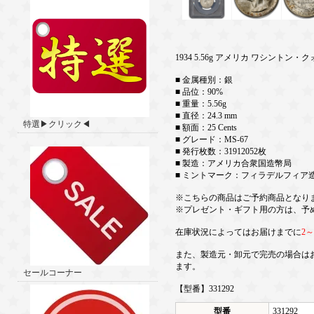
1934 5.56g アメリカ ワシントン・ク
■ 金属種別：銀
■ 品位：90%
■ 重量：5.56g
■ 直径：24.3 mm
特選▶クリック◀
■ 額面：25 Cents
■ グレード：MS-67
■ 発行枚数：31912052枚
■ 製造：アメリカ合衆国造幣局
■ ミントマーク：フィラデルフィア
※こちらの商品はご予約商品となり
※プレゼント・ギフト用の方は、予
在庫状況によってはお届けまでに
2
また、製造元・卸元で完売の場合は
ます。
セールコーナー
【型番】331292
型番
331292