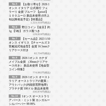
No.5
【お取り寄せ】2026 1
オンス イタリア 公式発行 フェ
ラーリ 金貨 プルーフ 【proof】
１００ユーロ 新品未使用 (8月上
旬以降発送予定)【特選品】
1,223,533円(税込)
No.6
野口コイン【金豆】約
1g 【5粒】 ガラス瓶つき
129,819円(税込)
No.7
【セール品】2023 1/10
オンス イギリス 【チャールズ３
世戴冠式地金型】金貨 16.5mmク
リアケース付き
82,734円(税込)
No.8
2026 1オンス カナダ
メイプル金貨 （30mmクリアケ
ース付き） 新品未使用【地金型
コイン特集】
774,882円(税込)
No.9
2026 1オンス オースト
ラリア オーストラリアの驚異：
アウトバック(内陸部荒野地帯)
プラチナ貨 100ドル 新品未使用
330,876円(税込)
No.10
1オンス オーストラリ
ア パース・ミント製 カンガルー
シルバーバー 99.99%