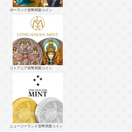
ポーランド造幣局製コイン
リトアニア造幣局製コイン
ニュージーランド造幣局製コイン