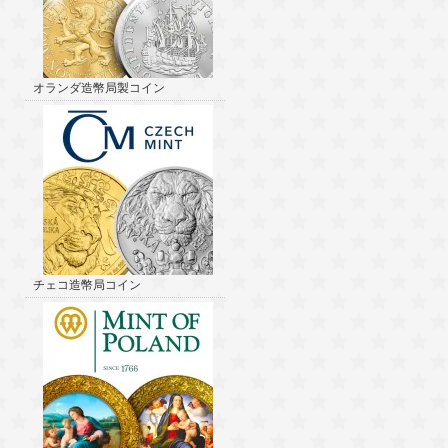
オランダ造幣局製コイン
チェコ造幣局コイン