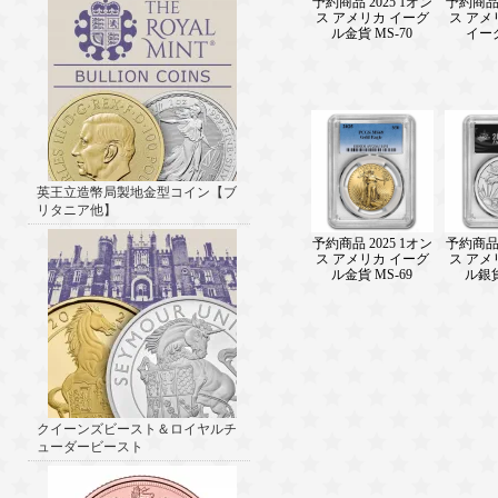
予約商品 2025 1オン
予約商品 
ス アメリカ イーグ
ス アメ
ル金貨 MS-70
イー
英王立造幣局製地金型コイン【ブ
リタニア他】
予約商品 2025 1オン
予約商品 
ス アメリカ イーグ
ス アメ
ル金貨 MS-69
ル銀貨
クイーンズビースト＆ロイヤルチ
ューダービースト