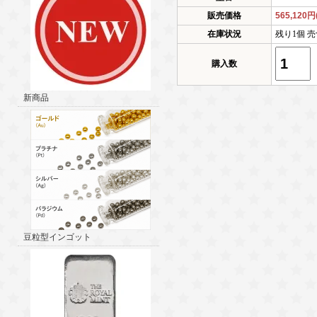
販売価格
565,120
在庫状況
残り1個 売
購入数
新商品
豆粒型インゴット