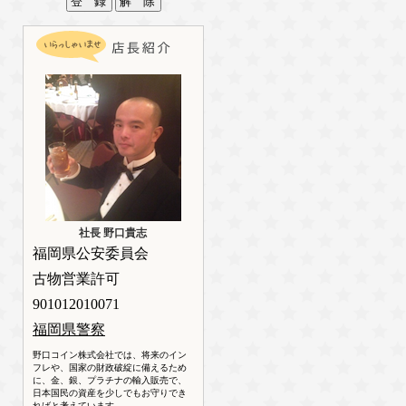
社長 野口貴志
福岡県公安委員会
古物営業許可
901012010071
福岡県警察
野口コイン株式会社では、将来のイン
フレや、国家の財政破綻に備えるため
に、金、銀、プラチナの輸入販売で、
日本国民の資産を少しでもお守りでき
ればと考えています。