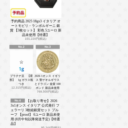
予約商品 2025 18gx3 イタリア オ
ートモビリ・ランボルギーニ 銀
貨 【3枚セット】 彩色 5ユーロ 新
品未使用【特選】
101,220円(税込)
No.2
No.3
プラチナ豆 【星
2026 1オンス イギリ
形】 1g ガラス瓶
ス 聖ゲオルギウス
つき
とドラゴン 金貨 100
12,315円(税込)
ポンド 新品未使用
769,500円(税込)
No.4
【お取り寄せ】2026
3x1オンス イタリア 公式発行 フ
ェラーリ 3枚組銀貨セット プル
ーフ 【proof】 6ユーロ 新品未使
用 (8月中旬以降発送予定)【特選
品】
95,244円(税込)