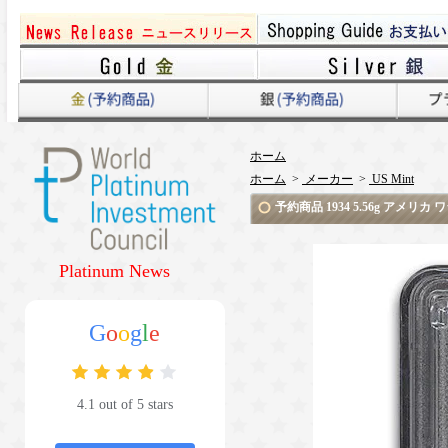
ホーム
ホーム
>
メーカー
>
US Mint
予約商品 1934 5.56g アメリ
Platinum News
G
o
o
g
l
e
4.1 out of 5 stars