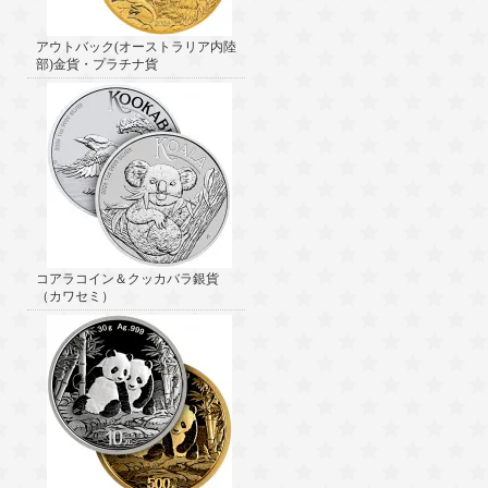
アウトバック(オーストラリア内陸
部)金貨・プラチナ貨
コアラコイン＆クッカバラ銀貨
（カワセミ）