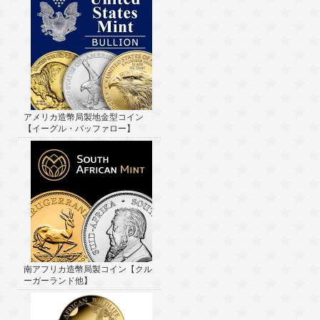
アメリカ造幣局製地金型コイン
【イーグル・バッファロー】
南アフリカ造幣局製コイン【クル
ーガーランド他】