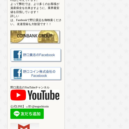
よって弊社では、より多くのお客様が
資産保全を出来ますように、業界最安
値を目指しています！
詳しい
は、Facebookで野口貴志を御検索くださ
い。 友達登録も大歓迎です！！
野口貴志のYouTubeチャンネル
公式LINE】→ID:@noguchicoin