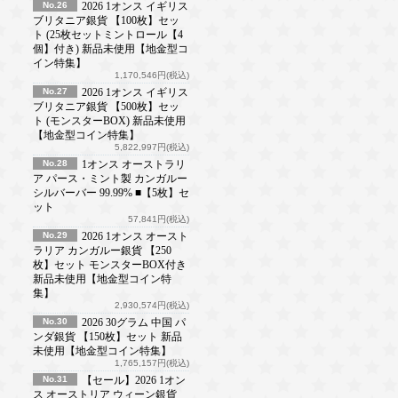
No.26
2026 1オンス イギリス
ブリタニア銀貨 【100枚】セッ
ト (25枚セットミントロール【4
個】付き) 新品未使用【地金型コ
イン特集】
1,170,546円(税込)
No.27
2026 1オンス イギリス
ブリタニア銀貨 【500枚】セッ
ト (モンスターBOX) 新品未使用
【地金型コイン特集】
5,822,997円(税込)
No.28
1オンス オーストラリ
ア パース・ミント製 カンガルー
シルバーバー 99.99% ■【5枚】セ
ット
57,841円(税込)
No.29
2026 1オンス オースト
ラリア カンガルー銀貨 【250
枚】セット モンスターBOX付き
新品未使用【地金型コイン特
集】
2,930,574円(税込)
No.30
2026 30グラム 中国 パ
ンダ銀貨 【150枚】セット 新品
未使用【地金型コイン特集】
1,765,157円(税込)
No.31
【セール】2026 1オン
ス オーストリア ウィーン銀貨