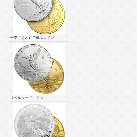
干支（えと）で選ぶコイン
リベルタードコイン