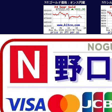
NYゴールド価格：オンス円建
NYシ