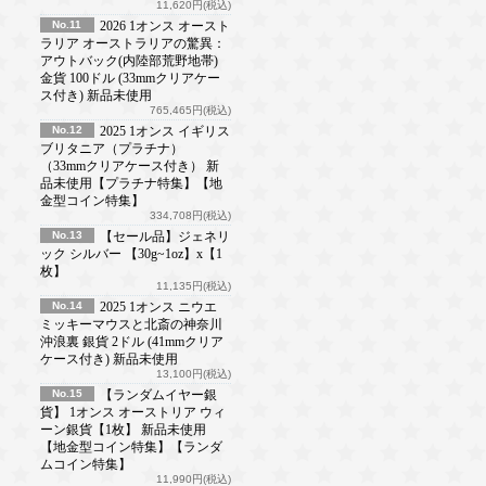
11,620円(税込)
No.11
2026 1オンス オースト
ラリア オーストラリアの驚異：
アウトバック(内陸部荒野地帯)
金貨 100ドル (33mmクリアケー
ス付き) 新品未使用
765,465円(税込)
No.12
2025 1オンス イギリス
ブリタニア（プラチナ）
（33mmクリアケース付き） 新
品未使用【プラチナ特集】【地
金型コイン特集】
334,708円(税込)
No.13
【セール品】ジェネリ
ック シルバー 【30g~1oz】x【1
枚】
11,135円(税込)
No.14
2025 1オンス ニウエ
ミッキーマウスと北斎の神奈川
沖浪裏 銀貨 2ドル (41mmクリア
ケース付き) 新品未使用
13,100円(税込)
No.15
【ランダムイヤー銀
貨】 1オンス オーストリア ウィ
ーン銀貨【1枚】 新品未使用
【地金型コイン特集】【ランダ
ムコイン特集】
11,990円(税込)