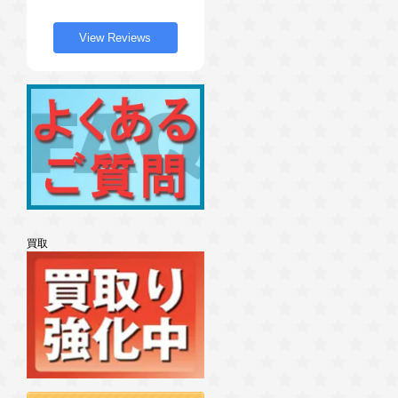
View Reviews
買取