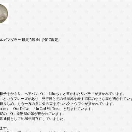
モルガンダラー 銀貨 MS-64（NGC鑑定）
をかぶり、ヘアバンドに「Liberty」と書かれたリバティが描かれています。
 Unum」というフレーズがあり、発行日と元の植民地を表す13個の小さな星が描かれてい
握りしめ、もう一方の爪に矢の束を持つハクトウワシが描かれています。
erica」「One Dollar」「In God We Trust」と刻まれています。
局の「O」造幣局の印が描かれています。
通貨として約80年間存在していました。
ます。