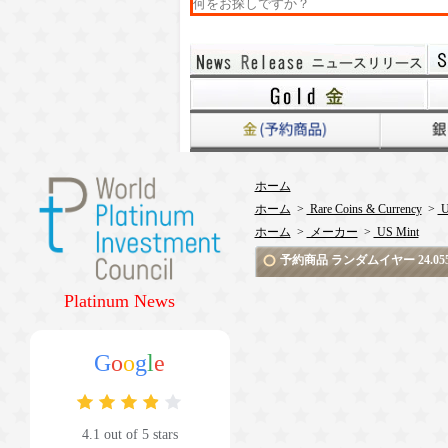
ホーム
ホーム
>
Rare Coins & Currency
>
U
ホーム
>
メーカー
>
US Mint
予約商品 ランダムイヤー 24.05
Platinum News
G
o
o
g
l
e
4.1 out of 5 stars