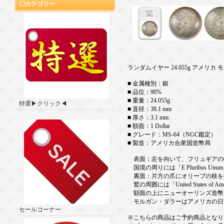
カテゴリー
ランダムイヤー 24.055g アメリカ 
■ 金属種別：銀
■ 品位：90%
■ 重量：24.055g
特選▶クリック◀
■ 直径：38.1 mm
■ 厚さ：3.1 mm
■ 額面：1 Dollar
■ グレード：MS-64（NGC鑑定）
■ 製造：アメリカ合衆国造幣局
表面：左を向いて、フリュギアの帽子
国境の周りには「E Pluribus
裏面：片方の爪にオリーブの枝を
鷲の周囲には「United States of Am
額面の上にニューオーリンズ造幣
モルガン・ダラーはアメリカの日常
セールコーナー
※こちらの商品はご予約商品となり