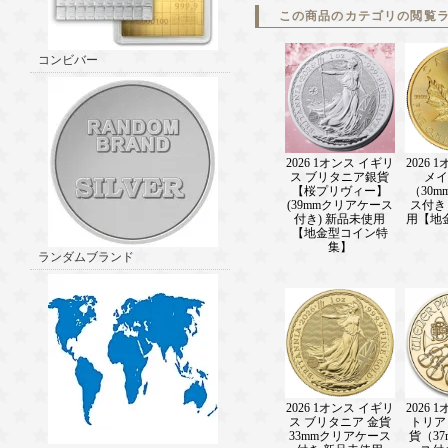
この商品のカテゴリの閲覧
コンビバー
2026 1オンス イギリ
2026 
ス ブリタニア銀貨
メイ
【桜プリヴィー】
（30
(39mmクリアケース
ス付き
付き) 新品未使用
用【地
【地金型コイン特
集】
ランダムブランド
2026 1オンス イギリ
2026 
ス ブリタニア 金貨
トリア
33mmクリアケース
貨（3