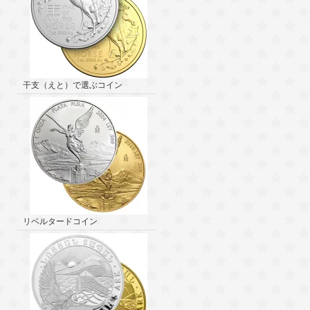
干支（えと）で選ぶコイン
リベルタードコイン