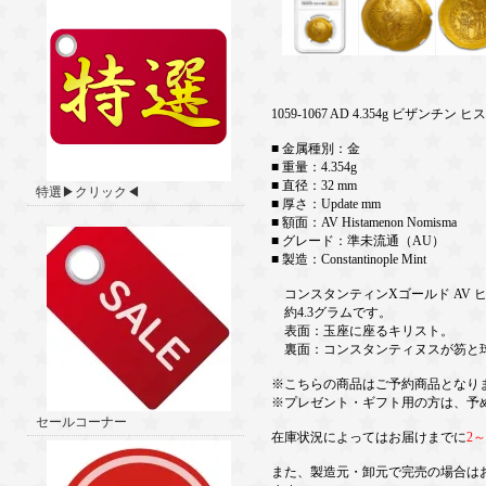
1059-1067 AD 4.354g ビザ
■ 金属種別：金
■ 重量：4.354g
■ 直径：32 mm
特選▶クリック◀
■ 厚さ：Update mm
■ 額面：AV Histamenon Nomisma
■ グレード：準未流通（AU）
■ 製造：Constantinople Mint
コンスタンティンXゴールド AV 
約4.3グラムです。
表面：玉座に座るキリスト。
裏面：コンスタンティヌスが笏と
※こちらの商品はご予約商品となり
※プレゼント・ギフト用の方は、予
セールコーナー
在庫状況によってはお届けまでに
2
また、製造元・卸元で完売の場合は