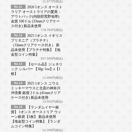
11,977円(税込)
No.11
2026 1オンス オースト
ラリア オーストラリアの驚異：
アウトバック(内陸部荒野地帯)
金貨 100ドル (33mmクリアケー
ス付き) 新品未使用
779,780円(税込)
No.12
2025 1オンス イギリス
ブリタニア（プラチナ）
（33mmクリアケース付き） 新
品未使用【プラチナ特集】【地
金型コイン特集】
337,585円(税込)
No.13
【セール品】ジェネリ
ック シルバー 【30g~1oz】x【1
枚】
11,496円(税込)
No.14
2025 1オンス ニウエ
ミッキーマウスと北斎の神奈川
沖浪裏 銀貨 2ドル (41mmクリア
ケース付き) 新品未使用
13,502円(税込)
No.15
【ランダムイヤー銀
貨】 1オンス オーストリア ウィ
ーン銀貨【1枚】 新品未使用
【地金型コイン特集】【ランダ
ムコイン特集】
12,358円(税込)