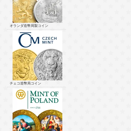
オランダ造幣局製コイン
チェコ造幣局コイン