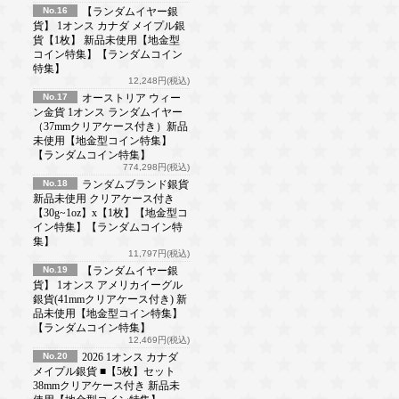
No.16
【ランダムイヤー銀
貨】 1オンス カナダ メイプル銀
貨【1枚】 新品未使用【地金型
コイン特集】【ランダムコイン
特集】
12,248円(税込)
No.17
オーストリア ウィー
ン金貨 1オンス ランダムイヤー
（37mmクリアケース付き）新品
未使用【地金型コイン特集】
【ランダムコイン特集】
774,298円(税込)
No.18
ランダムブランド銀貨
新品未使用 クリアケース付き
【30g~1oz】x【1枚】【地金型コ
イン特集】【ランダムコイン特
集】
11,797円(税込)
No.19
【ランダムイヤー銀
貨】 1オンス アメリカイーグル
銀貨(41mmクリアケース付き) 新
品未使用【地金型コイン特集】
【ランダムコイン特集】
12,469円(税込)
No.20
2026 1オンス カナダ
メイプル銀貨 ■【5枚】セット
38mmクリアケース付き 新品未