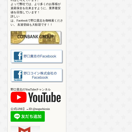
よって弊社では、より多くのお客様が
資産保全を出来ますように、業界最安
値を目指しています！
詳しい
は、Facebookで野口貴志を御検索くださ
い。 友達登録も大歓迎です！！
野口貴志のYouTubeチャンネル
公式LINE】→ID:@noguchicoin