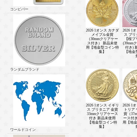
コンビバー
2026 1オンス カナダ
2026 
メイプル金貨
ス ブ
（30mmクリアケー
【桜プ
ス付き） 新品未使
(39m
用【地金型コイン特
付き)
集】
【地金
ランダムブランド
2026 1オンス イギリ
2026 
ス ブリタニア 金貨
トリア
33mmクリアケース
貨（37
付き 新品未使用
ース付き
【地金型コイン特
用【地
集】
ワールドコイン