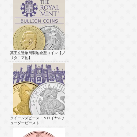
英王立造幣局製地金型コイン【ブ
リタニア他】
クイーンズビースト＆ロイヤルチ
ューダービースト