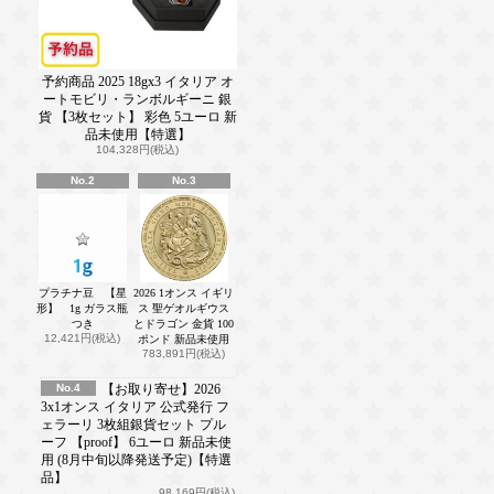
予約商品 2025 18gx3 イタリア オ
ートモビリ・ランボルギーニ 銀
貨 【3枚セット】 彩色 5ユーロ 新
品未使用【特選】
104,328円(税込)
No.2
No.3
プラチナ豆 【星
2026 1オンス イギリ
形】 1g ガラス瓶
ス 聖ゲオルギウス
つき
とドラゴン 金貨 100
12,421円(税込)
ポンド 新品未使用
783,891円(税込)
No.4
【お取り寄せ】2026
3x1オンス イタリア 公式発行 フ
ェラーリ 3枚組銀貨セット プル
ーフ 【proof】 6ユーロ 新品未使
用 (8月中旬以降発送予定)【特選
品】
98,169円(税込)