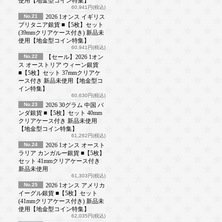
使用【地金型コイン特集】
60,941円(税込)
No.21
2026 1オンス イギリス
ブリタニア銀貨 ■【5枚】セット
(39mmクリアケース付き) 新品未
使用【地金型コイン特集】
60,941円(税込)
No.22
【セール】2026 1オン
ス オーストリア ウィーン銀貨
■【5枚】セット 37mmクリアケ
ース付き 新品未使用【地金型コ
イン特集】
60,630円(税込)
No.23
2026 30グラム 中国 パ
ンダ銀貨 ■【5枚】セット 40mm
クリアケース付き 新品未使用
【地金型コイン特集】
61,262円(税込)
No.24
2026 1オンス オースト
ラリア カンガルー銀貨 ■【5枚】
セット 41mmクリアケース付き
新品未使用
61,303円(税込)
No.25
2026 1オンス アメリカ
イーグル銀貨 ■【5枚】セット
(41mmクリアケース付き) 新品未
使用【地金型コイン特集】
62,035円(税込)