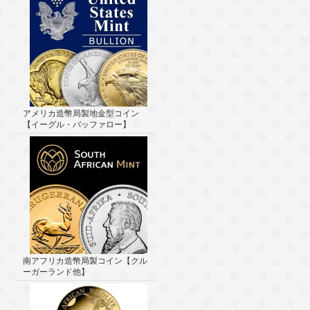
アメリカ造幣局製地金型コイン
【イーグル・バッファロー】
南アフリカ造幣局製コイン【クル
ーガーランド他】