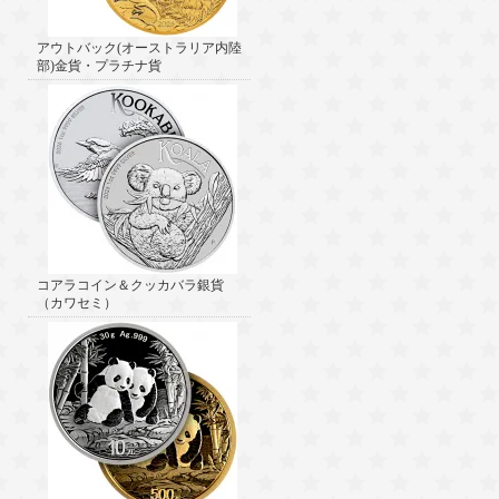
アウトバック(オーストラリア内陸
部)金貨・プラチナ貨
コアラコイン＆クッカバラ銀貨
（カワセミ）