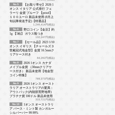
No.5
【お取り寄せ】2026 1
オンス イタリア 公式発行 フェ
ラーリ 金貨 プルーフ 【proof】
１００ユーロ 新品未使用 (8月上
旬以降発送予定)【特選品】
1,246,414円(税込)
No.6
野口コイン【金豆】約
1g 【5粒】 ガラス瓶つき
132,247円(税込)
No.7
【セール品】2023 1/10
オンス イギリス 【チャールズ３
世戴冠式地金型】金貨 16.5mmク
リアケース付き
84,282円(税込)
No.8
2026 1オンス カナダ
メイプル金貨 （30mmクリアケ
ース付き） 新品未使用【地金型
コイン特集】
789,373円(税込)
No.9
2026 1オンス オースト
ラリア オーストラリアの驚異：
アウトバック(内陸部荒野地帯)
プラチナ貨 100ドル 新品未使用
333,721円(税込)
No.10
1オンス オーストラリ
ア パース・ミント製 カンガルー
シルバーバー 99.99%