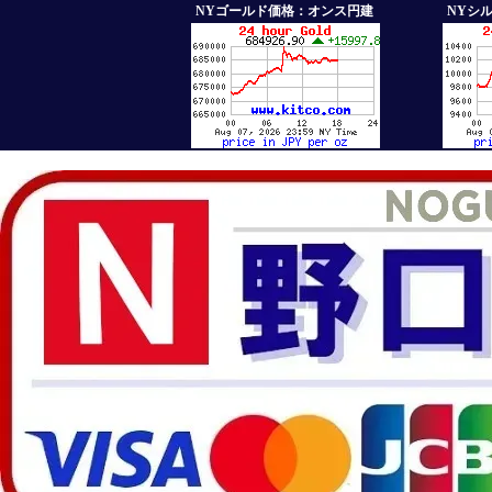
NYゴールド価格：オンス円建
NYシ