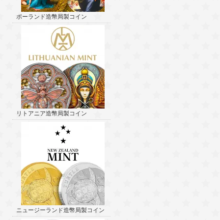
ポーランド造幣局製コイン
リトアニア造幣局製コイン
ニュージーランド造幣局製コイン