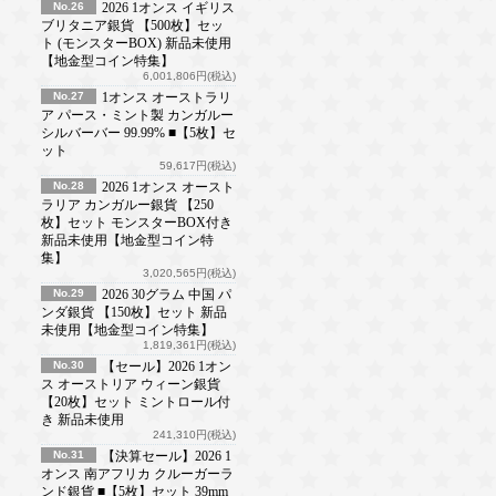
No.26
2026 1オンス イギリス
ブリタニア銀貨 【500枚】セッ
ト (モンスターBOX) 新品未使用
【地金型コイン特集】
6,001,806円(税込)
No.27
1オンス オーストラリ
ア パース・ミント製 カンガルー
シルバーバー 99.99% ■【5枚】セ
ット
59,617円(税込)
No.28
2026 1オンス オースト
ラリア カンガルー銀貨 【250
枚】セット モンスターBOX付き
新品未使用【地金型コイン特
集】
3,020,565円(税込)
No.29
2026 30グラム 中国 パ
ンダ銀貨 【150枚】セット 新品
未使用【地金型コイン特集】
1,819,361円(税込)
No.30
【セール】2026 1オン
ス オーストリア ウィーン銀貨
【20枚】セット ミントロール付
き 新品未使用
241,310円(税込)
No.31
【決算セール】2026 1
オンス 南アフリカ クルーガーラ
ンド銀貨 ■【5枚】セット 39mm