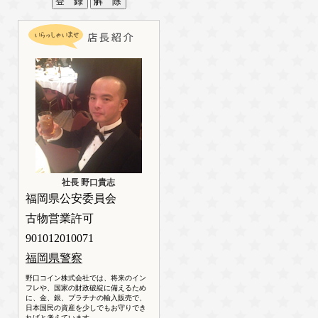
社長 野口貴志
福岡県公安委員会
古物営業許可
901012010071
福岡県警察
野口コイン株式会社では、将来のイン
フレや、国家の財政破綻に備えるため
に、金、銀、プラチナの輸入販売で、
日本国民の資産を少しでもお守りでき
ればと考えています。