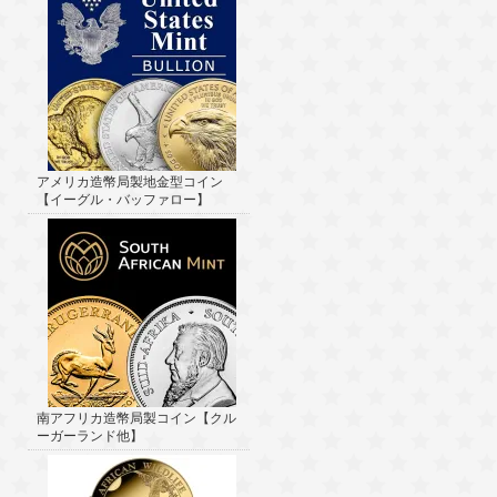
アメリカ造幣局製地金型コイン
【イーグル・バッファロー】
南アフリカ造幣局製コイン【クル
ーガーランド他】