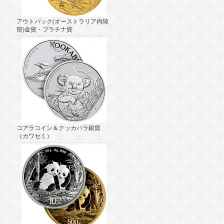
アウトバック(オーストラリア内陸
部)金貨・プラチナ貨
コアラコイン＆クッカバラ銀貨
（カワセミ）