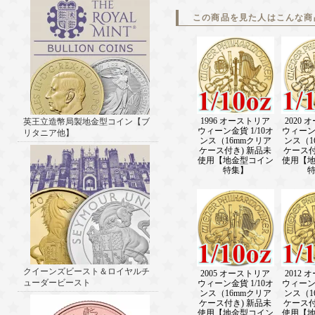
この商品を見た人はこんな商
1996 オーストリア
2020
英王立造幣局製地金型コイン【ブ
ウィーン金貨 1/10オ
ウィーン金
リタニア他】
ンス（16mmクリア
ンス（1
ケース付き) 新品未
ケース付
使用【地金型コイン
使用【
特集】
クイーンズビースト＆ロイヤルチ
2005 オーストリア
2012
ューダービースト
ウィーン金貨 1/10オ
ウィーン金
ンス（16mmクリア
ンス（1
ケース付き) 新品未
ケース付
使用【地金型コイン
使用【