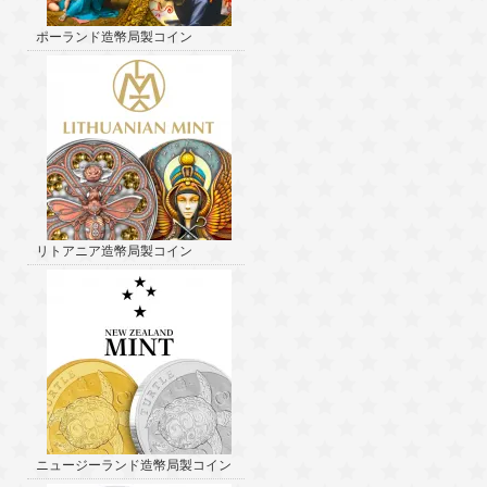
ポーランド造幣局製コイン
リトアニア造幣局製コイン
ニュージーランド造幣局製コイン