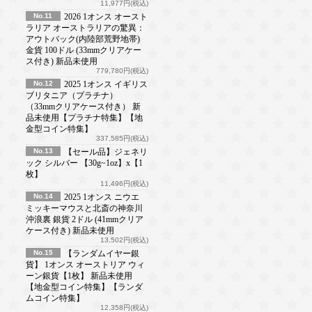
11,977円(税込)
No.11
2026 1オンス オースト
ラリア オーストラリアの驚異：
アウトバック(内陸部荒野地帯)
金貨 100ドル (33mmクリアケー
ス付き) 新品未使用
779,780円(税込)
No.12
2025 1オンス イギリス
ブリタニア（プラチナ）
（33mmクリアケース付き） 新
品未使用【プラチナ特集】【地
金型コイン特集】
337,585円(税込)
No.13
【セール品】ジェネリ
ック シルバー 【30g~1oz】x【1
枚】
11,496円(税込)
No.14
2025 1オンス ニウエ
ミッキーマウスと北斎の神奈川
沖浪裏 銀貨 2ドル (41mmクリア
ケース付き) 新品未使用
13,502円(税込)
No.15
【ランダムイヤー銀
貨】 1オンス オーストリア ウィ
ーン銀貨【1枚】 新品未使用
【地金型コイン特集】【ランダ
ムコイン特集】
12,358円(税込)