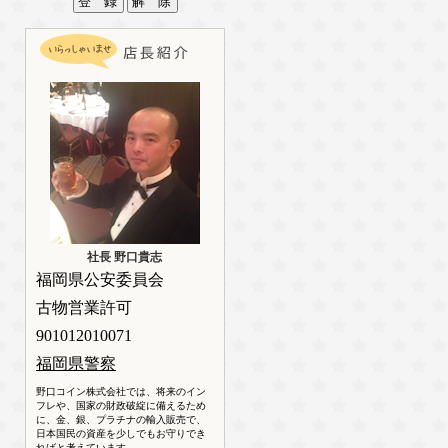
社長 野口貴志
福岡県公安委員会
古物営業許可
901012010071
福岡県警察
野口コイン株式会社では、将来のイン
フレや、国家の財政破綻に備えるため
に、金、銀、プラチナの輸入販売で、
日本国民の資産を少しでもお守りでき
ればと考えています。