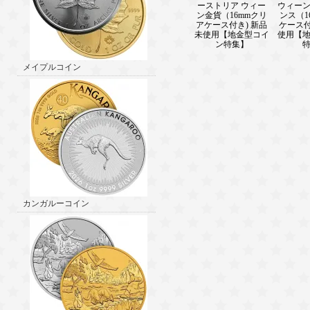
ーストリア ウィー
ウィーン金
ン金貨（16mmクリ
ンス（1
アケース付き) 新品
ケース付
未使用【地金型コイ
使用【
ン特集】
メイプルコイン
カンガルーコイン