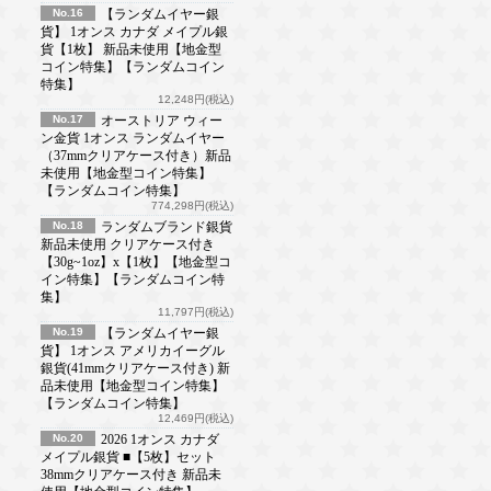
No.16
【ランダムイヤー銀
貨】 1オンス カナダ メイプル銀
貨【1枚】 新品未使用【地金型
コイン特集】【ランダムコイン
特集】
12,248円(税込)
No.17
オーストリア ウィー
ン金貨 1オンス ランダムイヤー
（37mmクリアケース付き）新品
未使用【地金型コイン特集】
【ランダムコイン特集】
774,298円(税込)
No.18
ランダムブランド銀貨
新品未使用 クリアケース付き
【30g~1oz】x【1枚】【地金型コ
イン特集】【ランダムコイン特
集】
11,797円(税込)
No.19
【ランダムイヤー銀
貨】 1オンス アメリカイーグル
銀貨(41mmクリアケース付き) 新
品未使用【地金型コイン特集】
【ランダムコイン特集】
12,469円(税込)
No.20
2026 1オンス カナダ
メイプル銀貨 ■【5枚】セット
38mmクリアケース付き 新品未