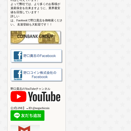
よって弊社では、より多くのお客様が
資産保全を出来ますように、業界最安
値を目指しています！
詳しい
は、Facebookで野口貴志を御検索くださ
い。 友達登録も大歓迎です！！
野口貴志のYouTubeチャンネル
公式LINE】→ID:@noguchicoin