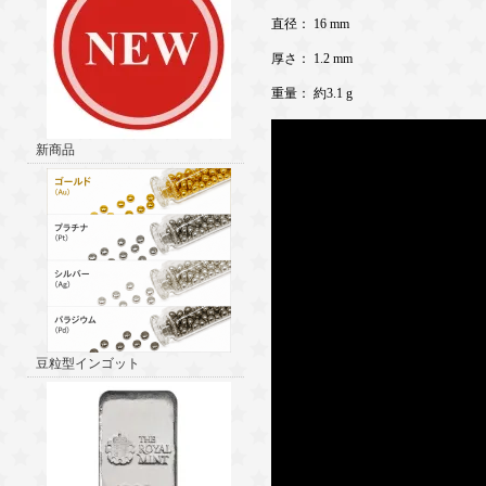
直径： 16 mm
厚さ： 1.2 mm
重量： 約3.1 g
新商品
豆粒型インゴット