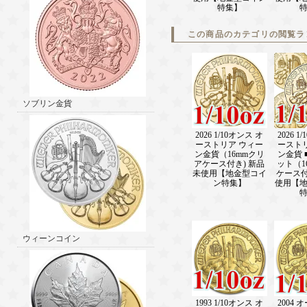
特集】
この商品のカテゴリの閲覧ラ
ソブリン金貨
2026 1/10オンス オ
2026 1
ーストリア ウィー
ースト
ン金貨（16mmクリ
ン金貨 
アケース付き) 新品
ット（1
未使用【地金型コイ
ケース付
ン特集】
使用【
ウィーンコイン
1993 1/10オンス オ
2004