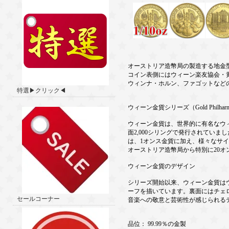
オーストリア造幣局の製造する地金
コイン表側にはウィーン楽友協会・
ウィンナ・ホルン、ファゴットなど
特選▶クリック◀
ウィーン金貨シリーズ（Gold Philharmon
ウィーン金貨は、世界的に有名なウィ
面2,000シリングで発行されていま
は、1オンス金貨に加え、様々なサ
オーストリア造幣局から特別に20オン
ウィーン金貨のデザイン
シリーズ開始以来、ウィーン金貨は
ーフを描いています。裏面にはチェ
セールコーナー
音楽への敬意と芸術性が感じられる
品位： 99.99％の金製