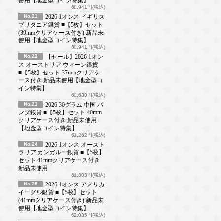
使用【地金型コイン特集】
60,941円(税込)
No.21
2026 1オンス イギリス
ブリタニア銀貨 ■【5枚】セット
(39mmクリアケース付き) 新品未
使用【地金型コイン特集】
60,941円(税込)
No.22
【セール】2026 1オン
ス オーストリア ウィーン銀貨
■【5枚】セット 37mmクリアケ
ース付き 新品未使用【地金型コ
イン特集】
60,630円(税込)
No.23
2026 30グラム 中国 パ
ンダ銀貨 ■【5枚】セット 40mm
クリアケース付き 新品未使用
【地金型コイン特集】
61,262円(税込)
No.24
2026 1オンス オースト
ラリア カンガルー銀貨 ■【5枚】
セット 41mmクリアケース付き
新品未使用
61,303円(税込)
No.25
2026 1オンス アメリカ
イーグル銀貨 ■【5枚】セット
(41mmクリアケース付き) 新品未
使用【地金型コイン特集】
62,035円(税込)