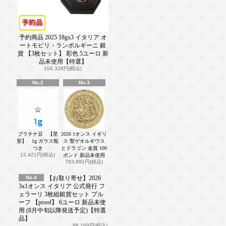
予約商品 2025 18gx3 イタリア オ
ートモビリ・ランボルギーニ 銀
貨 【3枚セット】 彩色 5ユーロ 新
品未使用【特選】
104,328円(税込)
No.2
No.3
プラチナ豆 【星
2026 1オンス イギリ
形】 1g ガラス瓶
ス 聖ゲオルギウス
つき
とドラゴン 金貨 100
12,421円(税込)
ポンド 新品未使用
783,891円(税込)
No.4
【お取り寄せ】2026
3x1オンス イタリア 公式発行 フ
ェラーリ 3枚組銀貨セット プル
ーフ 【proof】 6ユーロ 新品未使
用 (8月中旬以降発送予定)【特選
品】
98,169円(税込)