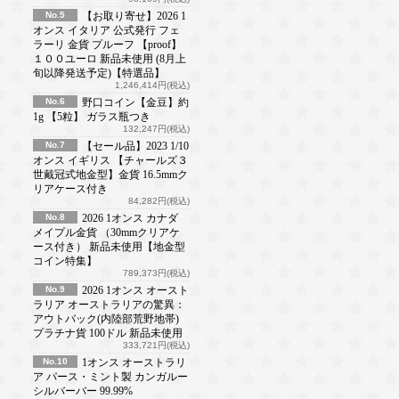
No.5
【お取り寄せ】2026 1
オンス イタリア 公式発行 フェ
ラーリ 金貨 プルーフ 【proof】
１００ユーロ 新品未使用 (8月上
旬以降発送予定)【特選品】
1,246,414円(税込)
No.6
野口コイン【金豆】約
1g 【5粒】 ガラス瓶つき
132,247円(税込)
No.7
【セール品】2023 1/10
オンス イギリス 【チャールズ３
世戴冠式地金型】金貨 16.5mmク
リアケース付き
84,282円(税込)
No.8
2026 1オンス カナダ
メイプル金貨 （30mmクリアケ
ース付き） 新品未使用【地金型
コイン特集】
789,373円(税込)
No.9
2026 1オンス オースト
ラリア オーストラリアの驚異：
アウトバック(内陸部荒野地帯)
プラチナ貨 100ドル 新品未使用
333,721円(税込)
No.10
1オンス オーストラリ
ア パース・ミント製 カンガルー
シルバーバー 99.99%