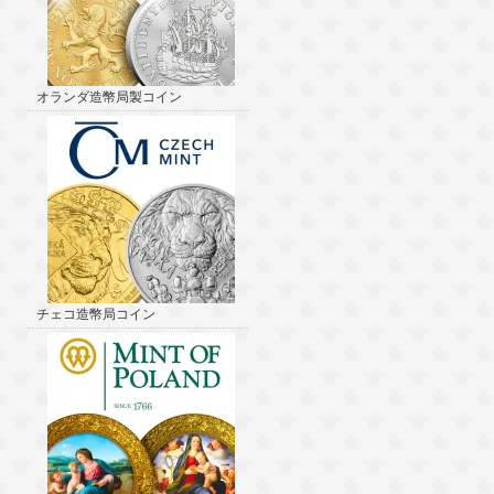
オランダ造幣局製コイン
チェコ造幣局コイン