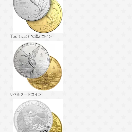
干支（えと）で選ぶコイン
リベルタードコイン