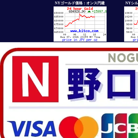
NYゴールド価格：オンス円建
NYシ