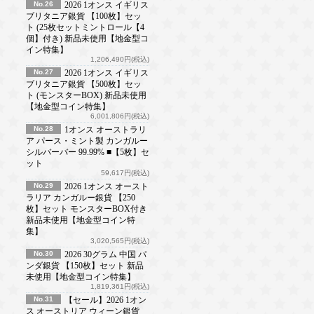
No.26
2026 1オンス イギリス
ブリタニア銀貨 【100枚】セッ
ト (25枚セットミントロール【4
個】付き) 新品未使用【地金型コ
イン特集】
1,206,490円(税込)
No.27
2026 1オンス イギリス
ブリタニア銀貨 【500枚】セッ
ト (モンスターBOX) 新品未使用
【地金型コイン特集】
6,001,806円(税込)
No.28
1オンス オーストラリ
ア パース・ミント製 カンガルー
シルバーバー 99.99% ■【5枚】セ
ット
59,617円(税込)
No.29
2026 1オンス オースト
ラリア カンガルー銀貨 【250
枚】セット モンスターBOX付き
新品未使用【地金型コイン特
集】
3,020,565円(税込)
No.30
2026 30グラム 中国 パ
ンダ銀貨 【150枚】セット 新品
未使用【地金型コイン特集】
1,819,361円(税込)
No.31
【セール】2026 1オン
ス オーストリア ウィーン銀貨