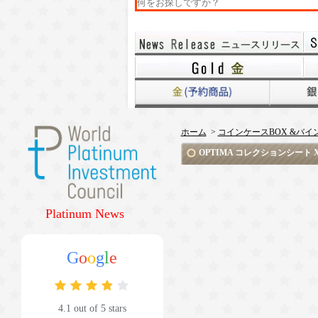
ホーム
>
コインケースBOX &バイ
OPTIMA コレクションシート XL【
Platinum News
G
o
o
g
l
e
4.1 out of 5 stars