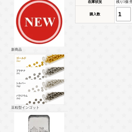
在庫状況
残り1個 
購入数
新商品
豆粒型インゴット