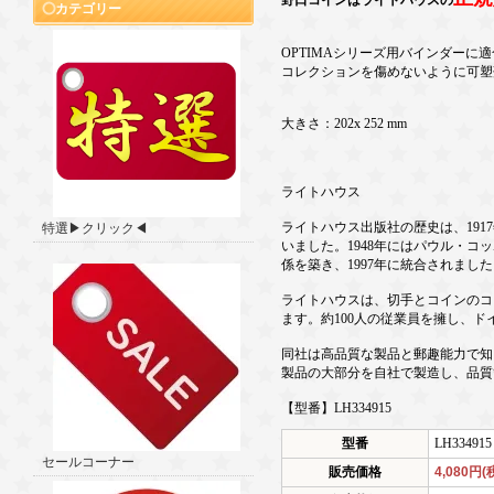
野口コインはライトハウスの
カテゴリー
OPTIMAシリーズ用バインダーに
コレクションを傷めないように可塑
大きさ：202x 252 mm
ライトハウス
ライトハウス出版社の歴史は、1917
特選▶クリック◀
いました。1948年にはパウル・
係を築き、1997年に統合されました
ライトハウスは、切手とコインのコ
ます。約100人の従業員を擁し、
同社は高品質な製品と郵趣能力で知
製品の大部分を自社で製造し、品質
【型番】LH334915
型番
LH334915
セールコーナー
販売価格
4,080円(