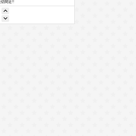
売切間近!!