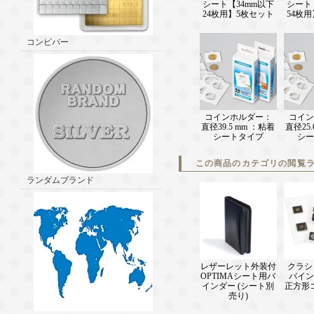
シート【34mm以下
シート
24枚用】5枚セット
54枚
コンビバー
コインホルダー：
コイン
直径39.5 mm ：粘着
直径25.
シートタイプ
シー
この商品のカテゴリの閲覧
ランダムブランド
レザーレット外装付
クラシ
OPTIMAシート用バ
バイン
インダー (シート別
正方形
売り)