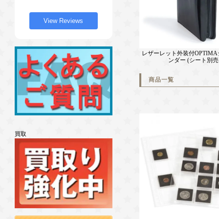
View Reviews
レザーレット外装付OPTIM
ンダー (シート別売
商品一覧
買取