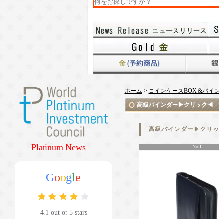
ホーム
>
コインケースBOX &バイ
高級バインダー▶クリック◀
高級バインダー▶クリ
Platinum News
No.1
G
o
o
g
l
e
4.1 out of 5 stars