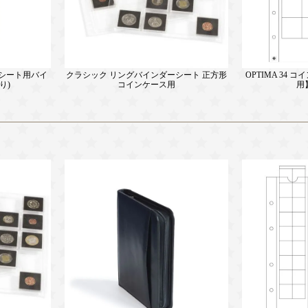
Aシート用バイ
クラシック リングバインダーシート 正方形
OPTIMA 34 
り)
コインケース用
用