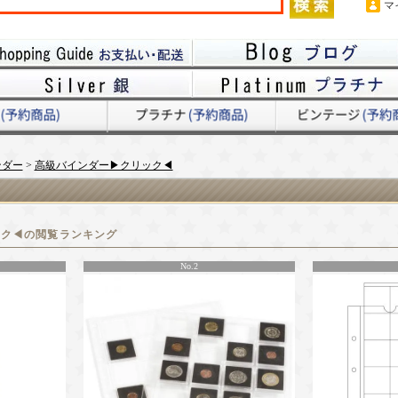
マ
ンダー
>
高級バインダー▶クリック◀
ック◀の閲覧ランキング
No.2