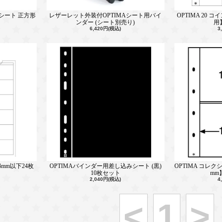
シート 正方形
レザーレット外装付OPTIMAシート用バイ
OPTIMA 20 
ンダー (シート別売り)
用
6,420円(税込)
3
4mm以下24枚
OPTIMAバインダー用差し込みシート (黒)
OPTIMA コレクシ
10枚セット
mm
2,040円(税込)
4
<
1
>