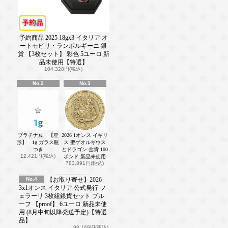
予約商品 2025 18gx3 イタリア オ
ートモビリ・ランボルギーニ 銀
貨 【3枚セット】 彩色 5ユーロ 新
品未使用【特選】
104,328円(税込)
No.2
No.3
プラチナ豆 【星
2026 1オンス イギリ
形】 1g ガラス瓶
ス 聖ゲオルギウス
つき
とドラゴン 金貨 100
12,421円(税込)
ポンド 新品未使用
783,891円(税込)
No.4
【お取り寄せ】2026
3x1オンス イタリア 公式発行 フ
ェラーリ 3枚組銀貨セット プル
ーフ 【proof】 6ユーロ 新品未使
用 (8月中旬以降発送予定)【特選
品】
98,169円(税込)