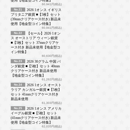
使用【地金型コイン特集】
60,941円(税込)
No.21
2026 1オンス イギリス
ブリタニア銀貨 ■【5枚】セット
(39mmクリアケース付き) 新品未
使用【地金型コイン特集】
60,941円(税込)
No.22
【セール】2026 1オン
ス オーストリア ウィーン銀貨
■【5枚】セット 37mmクリアケ
ース付き 新品未使用【地金型コ
イン特集】
60,630円(税込)
No.23
2026 30グラム 中国 パ
ンダ銀貨 ■【5枚】セット 40mm
クリアケース付き 新品未使用
【地金型コイン特集】
61,262円(税込)
No.24
2026 1オンス オースト
ラリア カンガルー銀貨 ■【5枚】
セット 41mmクリアケース付き
新品未使用
61,303円(税込)
No.25
2026 1オンス アメリカ
イーグル銀貨 ■【5枚】セット
(41mmクリアケース付き) 新品未
使用【地金型コイン特集】
62,035円(税込)