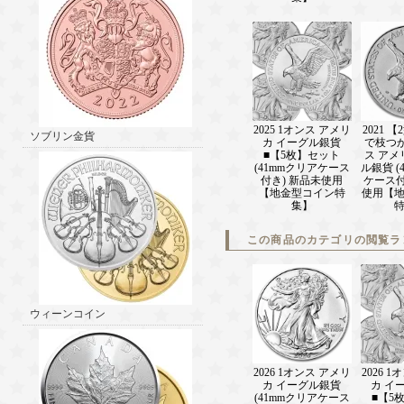
2025 1オンス アメリ
2021 
ソブリン金貨
カ イーグル銀貨
で枝つ
■【5枚】セット
ス アメ
(41mmクリアケース
ル銀貨 (
付き) 新品未使用
ケース付
【地金型コイン特
使用【
集】
この商品のカテゴリの閲覧ラ
ウィーンコイン
2026 1オンス アメリ
2026 
カ イーグル銀貨
カ イ
(41mmクリアケース
■【5