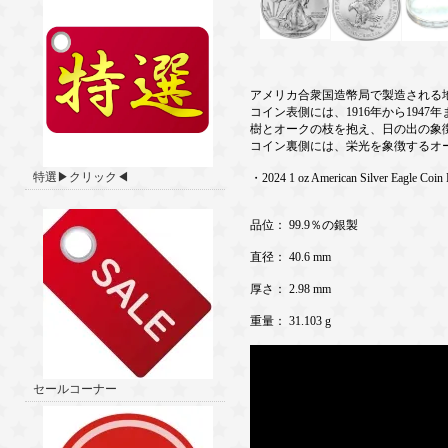
アメリカ合衆国造幣局で製造される
コイン表側には、1916年から19
樹とオークの枝を抱え、日の出の象
コイン裏側には、栄光を象徴するオ
特選▶クリック◀
・2024 1 oz American Silver Eagle Coin
品位： 99.9％の銀製
直径： 40.6 mm
厚さ： 2.98 mm
重量： 31.103 g
セールコーナー