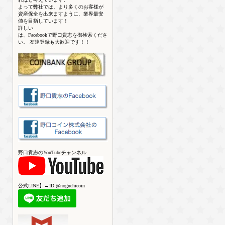
よって弊社では、より多くのお客様が
資産保全を出来ますように、業界最安
値を目指しています！
詳しい
は、Facebookで野口貴志を御検索くださ
い。 友達登録も大歓迎です！！
野口貴志のYouTubeチャンネル
公式LINE】→ID:@noguchicoin