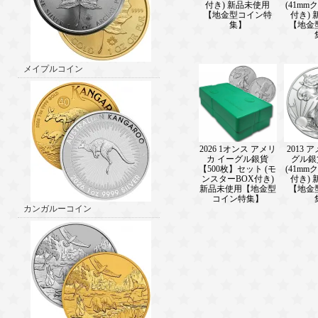
付き) 新品未使用
(41m
【地金型コイン特
付き)
集】
【地金
メイプルコイン
2026 1オンス アメリ
2013 
カ イーグル銀貨
グル銀
【500枚】セット (モ
(41m
ンスターBOX付き)
付き)
新品未使用【地金型
【地金
コイン特集】
カンガルーコイン