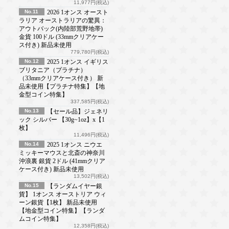
11,977円(税込)
No.11
2026 1オンス オースト
ラリア オーストラリアの驚異：
アウトバック(内陸部荒野地帯)
金貨 100ドル (33mmクリアケー
ス付き) 新品未使用
779,780円(税込)
No.12
2025 1オンス イギリス
ブリタニア（プラチナ）
（33mmクリアケース付き） 新
品未使用【プラチナ特集】【地
金型コイン特集】
337,585円(税込)
No.13
【セール品】ジェネリ
ック シルバー 【30g~1oz】x【1
枚】
11,496円(税込)
No.14
2025 1オンス ニウエ
ミッキーマウスと北斎の神奈川
沖浪裏 銀貨 2ドル (41mmクリア
ケース付き) 新品未使用
13,502円(税込)
No.15
【ランダムイヤー銀
貨】 1オンス オーストリア ウィ
ーン銀貨【1枚】 新品未使用
【地金型コイン特集】【ランダ
ムコイン特集】
12,358円(税込)