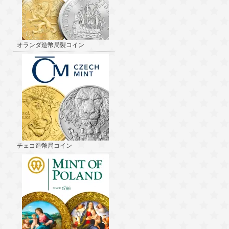
オランダ造幣局製コイン
チェコ造幣局コイン