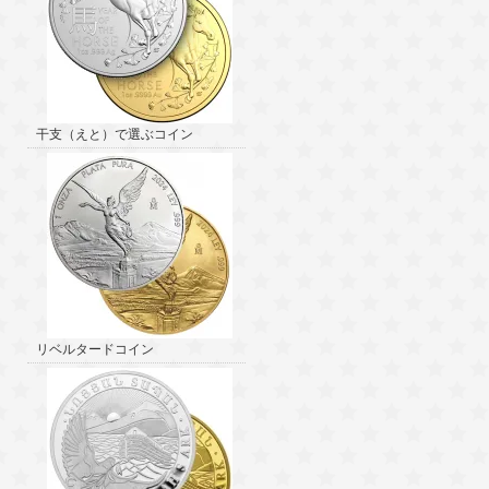
干支（えと）で選ぶコイン
リベルタードコイン