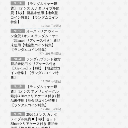
No.16
【ランダムイヤー銀
貨】 1オンス カナダ メイプル銀
貨【1枚】 新品未使用【地金型
コイン特集】【ランダムコイン
特集】
12,248円(税込)
No.17
オーストリア ウィー
ン金貨 1オンス ランダムイヤー
（37mmクリアケース付き）新品
未使用【地金型コイン特集】
【ランダムコイン特集】
774,298円(税込)
No.18
ランダムブランド銀貨
新品未使用 クリアケース付き
【30g~1oz】x【1枚】【地金型コ
イン特集】【ランダムコイン特
集】
11,797円(税込)
No.19
【ランダムイヤー銀
貨】 1オンス アメリカイーグル
銀貨(41mmクリアケース付き) 新
品未使用【地金型コイン特集】
【ランダムコイン特集】
12,469円(税込)
No.20
2026 1オンス カナダ
メイプル銀貨 ■【5枚】セット
38mmクリアケース付き 新品未