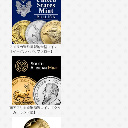
アメリカ造幣局製地金型コイン
【イーグル・バッファロー】
南アフリカ造幣局製コイン【クル
ーガーランド他】