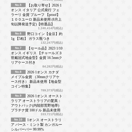
No.5
【お取り寄せ】2026 1
オンス イタリア 公式発行 フェ
ラーリ 金貨 プルーフ 【proof】
１００ユーロ 新品未使用 (8月上
旬以降発送予定)【特選品】
1,246,414円(税込)
No.6
野口コイン【金豆】約
1g 【5粒】 ガラス瓶つき
132,247円(税込)
No.7
【セール品】2023 1/10
オンス イギリス 【チャールズ３
世戴冠式地金型】金貨 16.5mmク
リアケース付き
84,282円(税込)
No.8
2026 1オンス カナダ
メイプル金貨 （30mmクリアケ
ース付き） 新品未使用【地金型
コイン特集】
789,373円(税込)
No.9
2026 1オンス オースト
ラリア オーストラリアの驚異：
アウトバック(内陸部荒野地帯)
プラチナ貨 100ドル 新品未使用
333,721円(税込)
No.10
1オンス オーストラリ
ア パース・ミント製 カンガルー
シルバーバー 99.99%