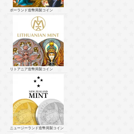
ポーランド造幣局製コイン
リトアニア造幣局製コイン
ニュージーランド造幣局製コイン