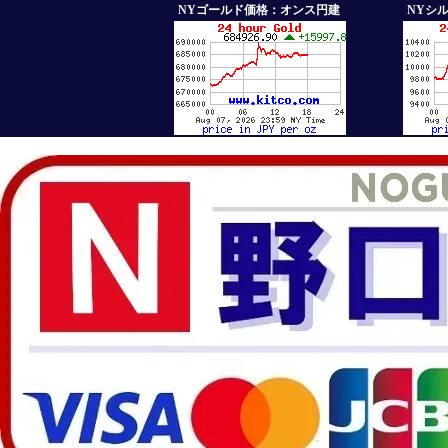
NYゴールド価格：オンス円建
NYシ