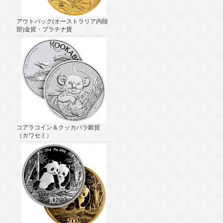
アウトバック(オーストラリア内陸
部)金貨・プラチナ貨
コアラコイン＆クッカバラ銀貨
（カワセミ）