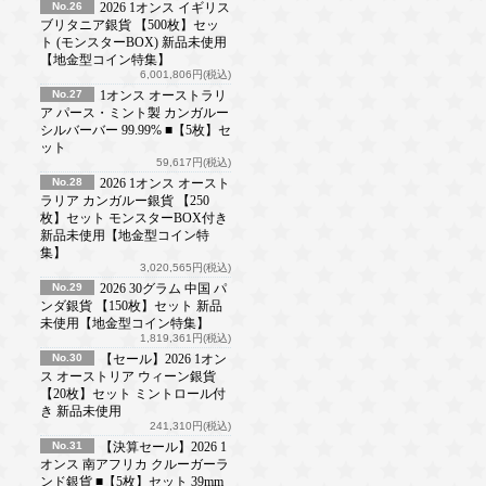
No.26
2026 1オンス イギリス
ブリタニア銀貨 【500枚】セッ
ト (モンスターBOX) 新品未使用
【地金型コイン特集】
6,001,806円(税込)
No.27
1オンス オーストラリ
ア パース・ミント製 カンガルー
シルバーバー 99.99% ■【5枚】セ
ット
59,617円(税込)
No.28
2026 1オンス オースト
ラリア カンガルー銀貨 【250
枚】セット モンスターBOX付き
新品未使用【地金型コイン特
集】
3,020,565円(税込)
No.29
2026 30グラム 中国 パ
ンダ銀貨 【150枚】セット 新品
未使用【地金型コイン特集】
1,819,361円(税込)
No.30
【セール】2026 1オン
ス オーストリア ウィーン銀貨
【20枚】セット ミントロール付
き 新品未使用
241,310円(税込)
No.31
【決算セール】2026 1
オンス 南アフリカ クルーガーラ
ンド銀貨 ■【5枚】セット 39mm