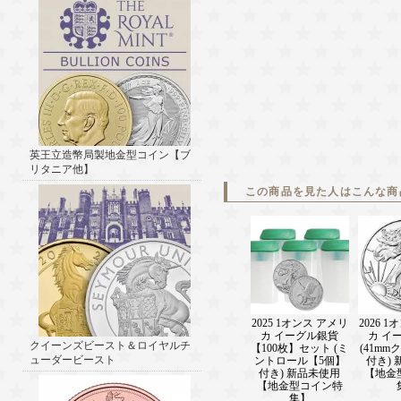
英王立造幣局製地金型コイン【ブ
リタニア他】
この商品を見た人はこんな商
2025 1オンス アメリ
2026 
カ イーグル銀貨
カ イ
クイーンズビースト＆ロイヤルチ
【100枚】セット (ミ
(41m
ューダービースト
ントロール【5個】
付き)
付き) 新品未使用
【地金
【地金型コイン特
集】