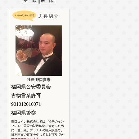
社長 野口貴志
福岡県公安委員会
古物営業許可
901012010071
福岡県警察
野口コイン株式会社では、将来のイン
フレや、国家の財政破綻に備えるため
に、金、銀、プラチナの輸入販売で、
日本国民の資産を少しでもお守りでき
ればと考えています。