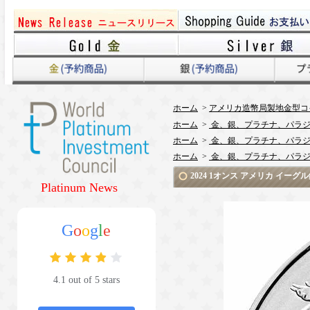
ホーム
>
アメリカ造幣局製地金型コ
ホーム
>
金、銀、プラチナ、パラジ
ホーム
>
金、銀、プラチナ、パラジ
ホーム
>
金、銀、プラチナ、パラジ
2024 1オンス アメリカ イー
Platinum News
G
o
o
g
l
e
4.1 out of 5 stars