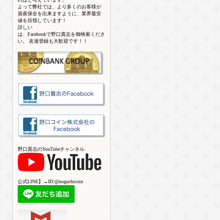
よって弊社では、より多くのお客様が
資産保全を出来ますように、業界最安
値を目指しています！
詳しい
は、Facebookで野口貴志を御検索くださ
い。 友達登録も大歓迎です！！
野口貴志のYouTubeチャンネル
公式LINE】→ID:@noguchicoin