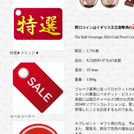
野口コインはイギリス王立造幣局の
The Half Sovereign 2024 Gold Proof Coi
限定： 2,710 枚
特選▶クリック◀
品位： K22(約91.67％)の金製
直径： 19.3mm
重量： 3.994g
プルーフ基準に従って22カラットの
コインの裏面にベネデット・ピスト
表面には国王チャールズ3世の公式
2024年ソブリンコレクションは、
登場したことを記念するものである
セールコーナー
※プレゼント・ギフト用の方は、予
また、製造元、卸元で完売の場合は
ます。