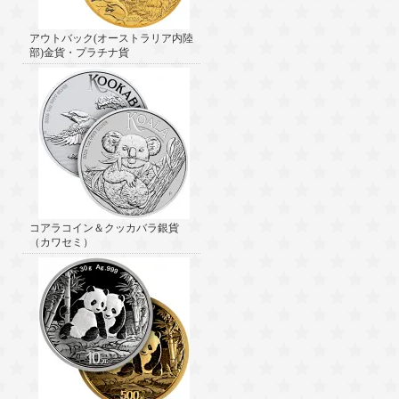
アウトバック(オーストラリア内陸
部)金貨・プラチナ貨
コアラコイン＆クッカバラ銀貨
（カワセミ）