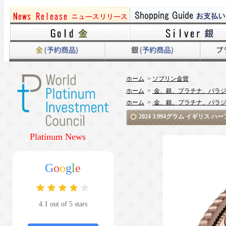
ホーム
>
ソブリン金貨
ホーム
>
金、銀、プラチナ、パラジ
ホーム
>
金、銀、プラチナ、パラジ
2024 3.994グラム イギリス
Platinum News
G
o
o
g
l
e
4.1 out of 5 stars