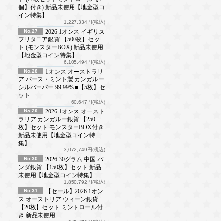
個】付き) 新品未使用【地金型コ
イン特集】
1,227,334円(税込)
No.27
2026 1オンス イギリス
ブリタニア銀貨 【500枚】セッ
ト (モンスターBOX) 新品未使用
【地金型コイン特集】
6,105,494円(税込)
No.28
1オンス オーストラリ
ア パース・ミント製 カンガルー
シルバーバー 99.99% ■【5枚】セ
ット
60,647円(税込)
No.29
2026 1オンス オースト
ラリア カンガルー銀貨 【250
枚】セット モンスターBOX付き
新品未使用【地金型コイン特
集】
3,072,749円(税込)
No.30
2026 30グラム 中国 パ
ンダ銀貨 【150枚】セット 新品
未使用【地金型コイン特集】
1,850,792円(税込)
No.31
【セール】2026 1オン
ス オーストリア ウィーン銀貨
【20枚】セット ミントロール付
き 新品未使用