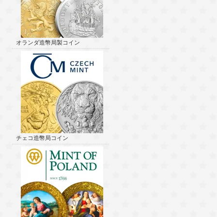
オランダ造幣局製コイン
チェコ造幣局コイン