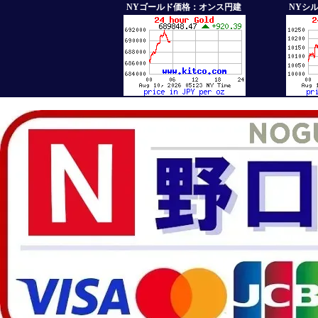
NYゴールド価格：オンス円建
NYシ