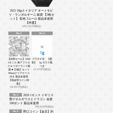
2025 18gx3 イタリア オートモビ
リ・ランボルギーニ 銀貨 【3枚セ
ット】 彩色 5ユーロ 新品未使用
【特選】
106,131円(税込)
No.2
No.3
【決算セール】2026
プラチナ豆 【星
1オンス 南アフリカ
形】 1g ガラス瓶
クルーガーランド銀
つき
12,472円(税込)
貨 ■【5枚】セット
39mmクリアケース
付き 新品未使用
【地金型コイン特
集】
59,657円(税込)
No.4
2026 1オンス イギリス
聖ゲオルギウスとドラゴン 金貨
100ポンド 新品未使用
789,616円(税込)
No.5
野口コイン【金豆】約