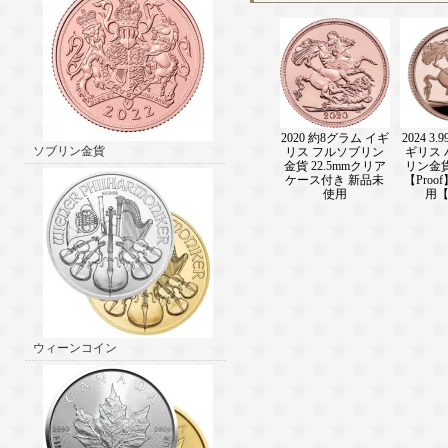
2020 約8グラム イギ
2024 3
ソブリン金貨
リス フルソブリン
ギリス
金貨 22.5mmクリア
リン金
ケース付き 新品未
【Proo
使用
用
ウィーンコイン