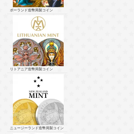
ポーランド造幣局製コイン
リトアニア造幣局製コイン
ニュージーランド造幣局製コイン