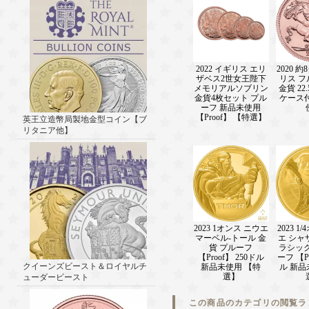
2022 イギリス エリ
2020 
ザベス2世女王陛下
リス 
メモリアルソブリン
金貨 22
金貨4枚セット プル
ケース
ーフ 新品未使用
【Proof】 【特選】
英王立造幣局製地金型コイン【ブ
リタニア他】
2023 1オンス ニウエ
2023 1
マーベル-トール 金
エ シャ
貨 プルーフ
ラシック
【Proof】 250ドル
ーフ 【Pr
クイーンズビースト＆ロイヤルチ
新品未使用 【特
ル 新
選】
ューダービースト
この商品のカテゴリの閲覧ラ