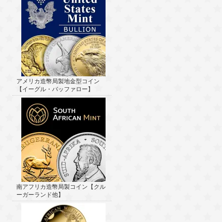
アメリカ造幣局製地金型コイン
【イーグル・バッファロー】
南アフリカ造幣局製コイン【クル
ーガーランド他】