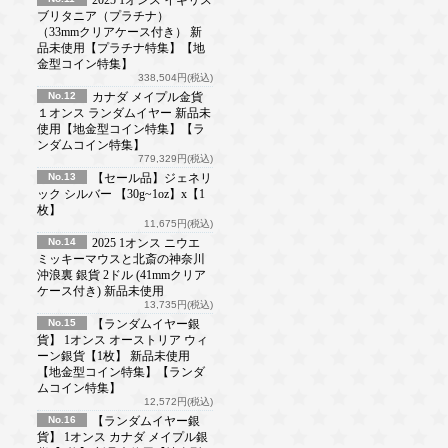
ブリタニア（プラチナ）
（33mmクリアケース付き） 新
品未使用【プラチナ特集】【地
金型コイン特集】
338,504円(税込)
No.12
カナダ メイプル金貨
１オンス ランダムイヤー 新品未
使用【地金型コイン特集】【ラ
ンダムコイン特集】
779,329円(税込)
No.13
【セール品】ジェネリ
ック シルバー 【30g~1oz】x【1
枚】
11,675円(税込)
No.14
2025 1オンス ニウエ
ミッキーマウスと北斎の神奈川
沖浪裏 銀貨 2ドル (41mmクリア
ケース付き) 新品未使用
13,735円(税込)
No.15
【ランダムイヤー銀
貨】 1オンス オーストリア ウィ
ーン銀貨【1枚】 新品未使用
【地金型コイン特集】【ランダ
ムコイン特集】
12,572円(税込)
No.16
【ランダムイヤー銀
貨】 1オンス カナダ メイプル銀