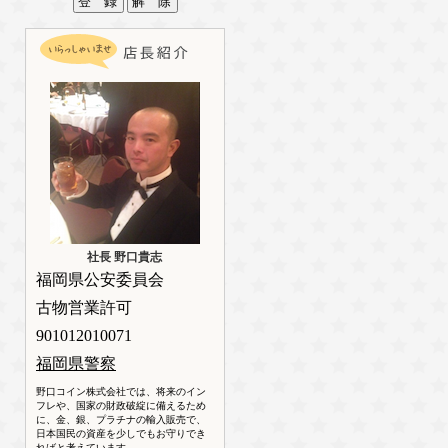
社長 野口貴志
福岡県公安委員会
古物営業許可
901012010071
福岡県警察
野口コイン株式会社では、将来のイン
フレや、国家の財政破綻に備えるため
に、金、銀、プラチナの輸入販売で、
日本国民の資産を少しでもお守りでき
ればと考えています。