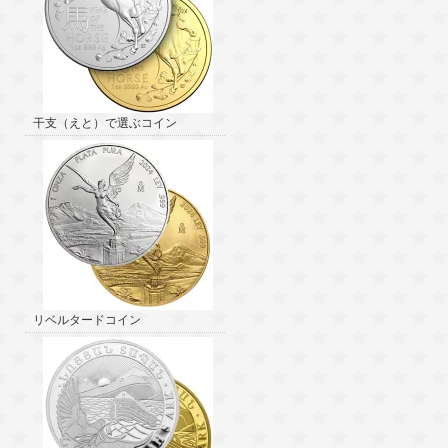
干支（えと）で選ぶコイン
リベルタードコイン