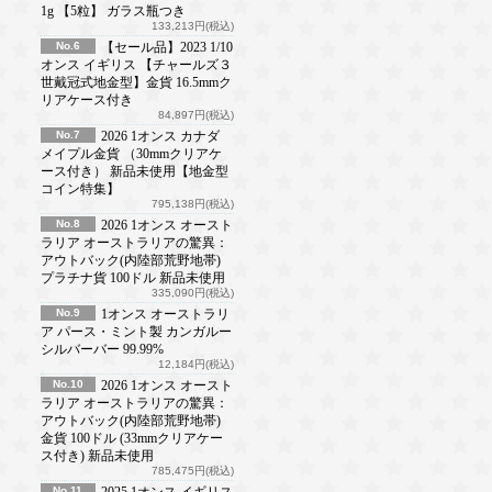
1g 【5粒】 ガラス瓶つき
133,213円(税込)
No.6
【セール品】2023 1/10
オンス イギリス 【チャールズ３
世戴冠式地金型】金貨 16.5mmク
リアケース付き
84,897円(税込)
No.7
2026 1オンス カナダ
メイプル金貨 （30mmクリアケ
ース付き） 新品未使用【地金型
コイン特集】
795,138円(税込)
No.8
2026 1オンス オースト
ラリア オーストラリアの驚異：
アウトバック(内陸部荒野地帯)
プラチナ貨 100ドル 新品未使用
335,090円(税込)
No.9
1オンス オーストラリ
ア パース・ミント製 カンガルー
シルバーバー 99.99%
12,184円(税込)
No.10
2026 1オンス オースト
ラリア オーストラリアの驚異：
アウトバック(内陸部荒野地帯)
金貨 100ドル (33mmクリアケー
ス付き) 新品未使用
785,475円(税込)
No.11
2025 1オンス イギリス