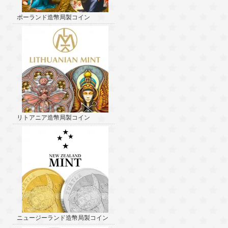
ポーランド造幣局製コイン
リトアニア造幣局製コイン
ニュージーランド造幣局製コイン