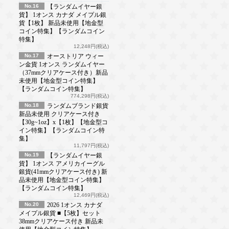
No.16
【ランダムイヤー銀
貨】 1オンス カナダ メイプル銀
貨【1枚】 新品未使用【地金型
コイン特集】【ランダムコイン
特集】
12,248円(税込)
No.17
オーストリア ウィー
ン金貨 1オンス ランダムイヤー
（37mmクリアケース付き）新品
未使用【地金型コイン特集】
【ランダムコイン特集】
774,298円(税込)
No.18
ランダムブランド銀貨
新品未使用 クリアケース付き
【30g~1oz】x【1枚】【地金型コ
イン特集】【ランダムコイン特
集】
11,797円(税込)
No.19
【ランダムイヤー銀
貨】 1オンス アメリカイーグル
銀貨(41mmクリアケース付き) 新
品未使用【地金型コイン特集】
【ランダムコイン特集】
12,469円(税込)
No.20
2026 1オンス カナダ
メイプル銀貨 ■【5枚】セット
38mmクリアケース付き 新品未