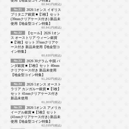
使用【地金型コイン特集】
60,941円(税込)
No.21
2026 1オンス イギリス
ブリタニア銀貨 ■【5枚】セット
(39mmクリアケース付き) 新品未
使用【地金型コイン特集】
60,941円(税込)
No.22
【セール】2026 1オン
ス オーストリア ウィーン銀貨
■【5枚】セット 37mmクリアケ
ース付き 新品未使用【地金型コ
イン特集】
60,630円(税込)
No.23
2026 30グラム 中国 パ
ンダ銀貨 ■【5枚】セット 40mm
クリアケース付き 新品未使用
【地金型コイン特集】
61,262円(税込)
No.24
2026 1オンス オースト
ラリア カンガルー銀貨 ■【5枚】
セット 41mmクリアケース付き
新品未使用
61,303円(税込)
No.25
2026 1オンス アメリカ
イーグル銀貨 ■【5枚】セット
(41mmクリアケース付き) 新品未
使用【地金型コイン特集】
62,035円(税込)