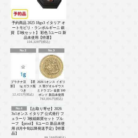
予約商品 2025 18gx3 イタリア オ
ートモビリ・ランボルギーニ 銀
貨 【3枚セット】 彩色 5ユーロ 新
品未使用【特選】
104,328円(税込)
No.2
No.3
プラチナ豆 【星
2026 1オンス イギリ
形】 1g ガラス瓶
ス 聖ゲオルギウス
つき
とドラゴン 金貨 100
12,421円(税込)
ポンド 新品未使用
783,891円(税込)
No.4
【お取り寄せ】2026
3x1オンス イタリア 公式発行 フ
ェラーリ 3枚組銀貨セット プル
ーフ 【proof】 6ユーロ 新品未使
用 (8月中旬以降発送予定)【特選
品】
98,169円(税込)