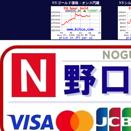
NYゴールド価格：オンス円建
NYシ