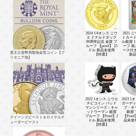
2024 1/4オンス ニウ
2021 
エ ドナルドダック
トカード
90周年記念 金貨 プ
ル銀貨 
ルーフ 【proof】 25
ーフ 
ドル 新品未使用
ース付き 
英王立造幣局製地金型コイン【ブ
【特選】
新
リタニア他】
2022 1オンス ニウエ
2023 
チビコイン バッド
ガーデ
マンシリーズ：キャ
ブ・ギ
ットウーマン 銀貨
銀貨
プルーフ 【Proof】2
【Proo
クイーンズビースト＆ロイヤルチ
ドル 新品未使用
品未使
ューダービースト
【特選】