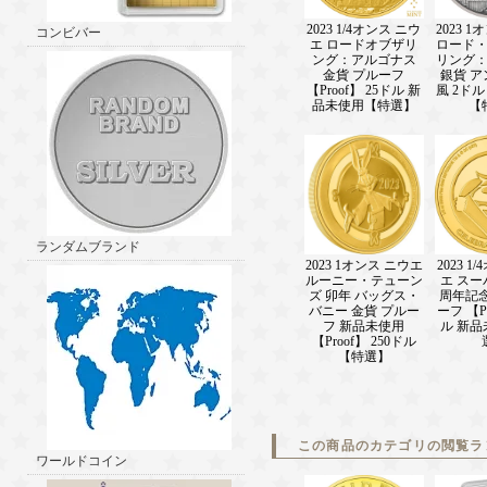
2023 1/4オンス ニウ
2023 
コンビバー
エ ロードオブザリ
ロード
ング：アルゴナス
リング
金貨 プルーフ
銀貨 
【Proof】 25ドル 新
風 2ド
品未使用【特選】
【
ランダムブランド
2023 1オンス ニウエ
2023 1
ルーニー・テューン
エ スー
ズ 卯年 バッグス・
周年記念
バニー 金貨 プルー
ーフ 【Pr
フ 新品未使用
ル 新
【Proof】 250ドル
【特選】
この商品のカテゴリの閲覧ラ
ワールドコイン