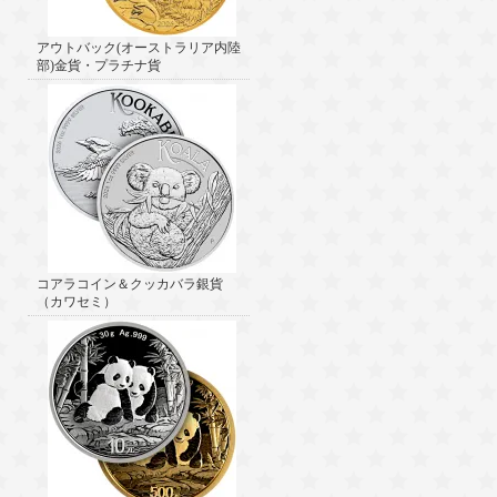
アウトバック(オーストラリア内陸
部)金貨・プラチナ貨
コアラコイン＆クッカバラ銀貨
（カワセミ）