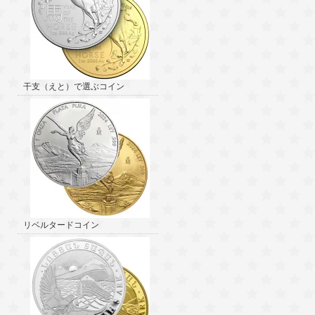
干支（えと）で選ぶコイン
リベルタードコイン