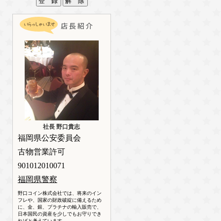
社長 野口貴志
福岡県公安委員会
古物営業許可
901012010071
福岡県警察
野口コイン株式会社では、将来のイン
フレや、国家の財政破綻に備えるため
に、金、銀、プラチナの輸入販売で、
日本国民の資産を少しでもお守りでき
ればと考えています。