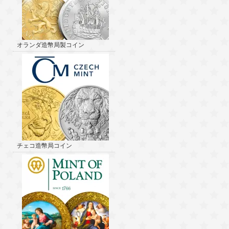
オランダ造幣局製コイン
チェコ造幣局コイン