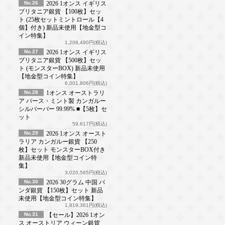
No.26
2026 1オンス イギリス
ブリタニア銀貨 【100枚】セッ
ト (25枚セットミントロール【4
個】付き) 新品未使用【地金型コ
イン特集】
1,206,490円(税込)
No.27
2026 1オンス イギリス
ブリタニア銀貨 【500枚】セッ
ト (モンスターBOX) 新品未使用
【地金型コイン特集】
6,001,806円(税込)
No.28
1オンス オーストラリ
ア パース・ミント製 カンガルー
シルバーバー 99.99% ■【5枚】セ
ット
59,617円(税込)
No.29
2026 1オンス オースト
ラリア カンガルー銀貨 【250
枚】セット モンスターBOX付き
新品未使用【地金型コイン特
集】
3,020,565円(税込)
No.30
2026 30グラム 中国 パ
ンダ銀貨 【150枚】セット 新品
未使用【地金型コイン特集】
1,819,361円(税込)
No.31
【セール】2026 1オン
ス オーストリア ウィーン銀貨