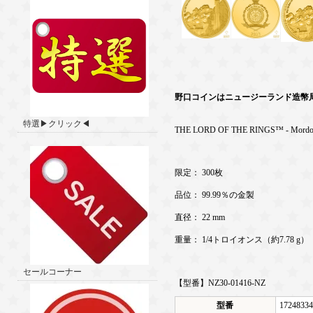
野口コインはニュージーランド造幣
特選▶クリック◀
THE LORD OF THE RINGS™ - Mordor
限定： 300枚
品位： 99.99％の金製
直径： 22 mm
重量： 1/4トロイオンス（約7.78 g）
セールコーナー
【型番】NZ30-01416-NZ
型番
17248334