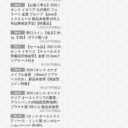
No.5
【お取り寄せ】2026 1
オンス イタリア 公式発行 フェ
ラーリ 金貨 プルーフ 【proof】
１００ユーロ 新品未使用 (8月上
旬以降発送予定)【特選品】
1,246,414円(税込)
No.6
野口コイン【金豆】約
1g 【5粒】 ガラス瓶つき
132,247円(税込)
No.7
【セール品】2023 1/10
オンス イギリス 【チャールズ３
世戴冠式地金型】金貨 16.5mmク
リアケース付き
84,282円(税込)
No.8
2026 1オンス カナダ
メイプル金貨 （30mmクリアケ
ース付き） 新品未使用【地金型
コイン特集】
789,373円(税込)
No.9
2026 1オンス オースト
ラリア オーストラリアの驚異：
アウトバック(内陸部荒野地帯)
プラチナ貨 100ドル 新品未使用
333,721円(税込)
No.10
1オンス オーストラリ
ア パース・ミント製 カンガルー
シルバーバー 99.99%