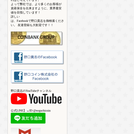
よって弊社では、より多くのお客様が
資産保全を出来ますように、業界最安
値を目指しています！
詳しい
は、Facebookで野口貴志を御検索くださ
い。 友達登録も大歓迎です！！
野口貴志のYouTubeチャンネル
公式LINE】→ID:@noguchicoin