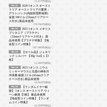
11,977円(税込)
No.11
2026 1オンス オースト
ラリア オーストラリアの驚異：
アウトバック(内陸部荒野地帯)
金貨 100ドル (33mmクリアケー
ス付き) 新品未使用
779,780円(税込)
No.12
2025 1オンス イギリス
ブリタニア（プラチナ）
（33mmクリアケース付き） 新
品未使用【プラチナ特集】【地
金型コイン特集】
337,585円(税込)
No.13
【セール品】ジェネリ
ック シルバー 【30g~1oz】x【1
枚】
11,496円(税込)
No.14
2025 1オンス ニウエ
ミッキーマウスと北斎の神奈川
沖浪裏 銀貨 2ドル (41mmクリア
ケース付き) 新品未使用
13,502円(税込)
No.15
【ランダムイヤー銀
貨】 1オンス オーストリア ウィ
ーン銀貨【1枚】 新品未使用
【地金型コイン特集】【ランダ
ムコイン特集】
12,358円(税込)