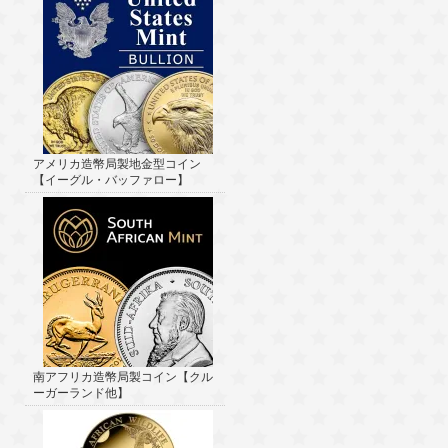
アメリカ造幣局製地金型コイン
【イーグル・バッファロー】
南アフリカ造幣局製コイン【クル
ーガーランド他】