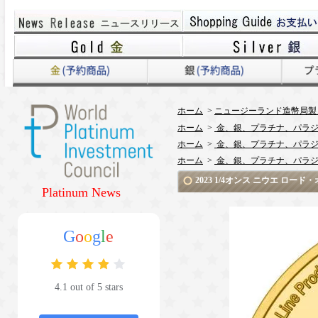
ホーム
>
ニュージーランド造幣局製
ホーム
>
金、銀、プラチナ、パラジ
ホーム
>
金、銀、プラチナ、パラジ
ホーム
>
金、銀、プラチナ、パラジ
2023 1/4オンス ニウエ ロー
Platinum News
G
o
o
g
l
e
4.1 out of 5 stars