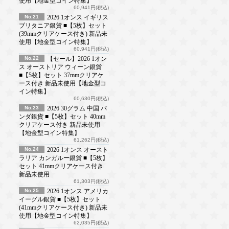
使用【地金型コイン特集】
60,941円(税込)
No.21
2026 1オンス イギリス
ブリタニア銀貨 ■【5枚】セット
(39mmクリアケース付き) 新品未
使用【地金型コイン特集】
60,941円(税込)
No.22
【セール】2026 1オン
ス オーストリア ウィーン銀貨
■【5枚】セット 37mmクリアケ
ース付き 新品未使用【地金型コ
イン特集】
60,630円(税込)
No.23
2026 30グラム 中国 パ
ンダ銀貨 ■【5枚】セット 40mm
クリアケース付き 新品未使用
【地金型コイン特集】
61,262円(税込)
No.24
2026 1オンス オースト
ラリア カンガルー銀貨 ■【5枚】
セット 41mmクリアケース付き
新品未使用
61,303円(税込)
No.25
2026 1オンス アメリカ
イーグル銀貨 ■【5枚】セット
(41mmクリアケース付き) 新品未
使用【地金型コイン特集】
62,035円(税込)