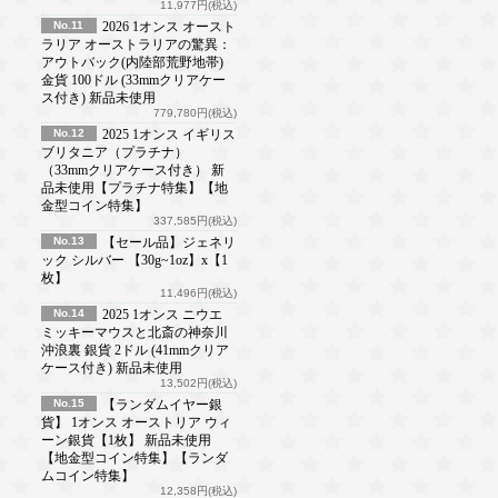
11,977円(税込)
No.11
2026 1オンス オースト
ラリア オーストラリアの驚異：
アウトバック(内陸部荒野地帯)
金貨 100ドル (33mmクリアケー
ス付き) 新品未使用
779,780円(税込)
No.12
2025 1オンス イギリス
ブリタニア（プラチナ）
（33mmクリアケース付き） 新
品未使用【プラチナ特集】【地
金型コイン特集】
337,585円(税込)
No.13
【セール品】ジェネリ
ック シルバー 【30g~1oz】x【1
枚】
11,496円(税込)
No.14
2025 1オンス ニウエ
ミッキーマウスと北斎の神奈川
沖浪裏 銀貨 2ドル (41mmクリア
ケース付き) 新品未使用
13,502円(税込)
No.15
【ランダムイヤー銀
貨】 1オンス オーストリア ウィ
ーン銀貨【1枚】 新品未使用
【地金型コイン特集】【ランダ
ムコイン特集】
12,358円(税込)