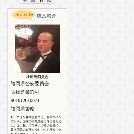
社長 野口貴志
福岡県公安委員会
古物営業許可
901012010071
福岡県警察
野口コイン株式会社では、将来のイン
フレや、国家の財政破綻に備えるため
に、金、銀、プラチナの輸入販売で、
日本国民の資産を少しでもお守りでき
ればと考えています。