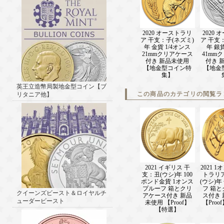
2020 オーストラリ
2020
ア 干支：子(ネズミ)
ア 干支
年 金貨 1/4オンス
年 銀
21mmクリアケース
41mm
付き 新品未使用
付き 
【地金型コイン特
【地金
集】
英王立造幣局製地金型コイン【ブ
この商品のカテゴリの閲覧ラ
リタニア他】
2021 イギリス 干
2021 
支：丑(ウシ)年 100
トラリ
ポンド金貨 1オンス
(ウシ)年
プルーフ 箱とクリ
フ 箱
クイーンズビースト＆ロイヤルチ
アケース付き 新品
ス付き
ューダービースト
未使用 【Proof】
【Pro
【特選】