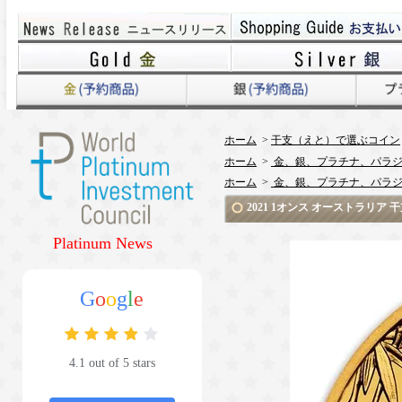
ホーム
>
干支（えと）で選ぶコイン
ホーム
>
金、銀、プラチナ、パラジ
ホーム
>
金、銀、プラチナ、パラジ
2021 1オンス オーストラリア
Platinum News
G
o
o
g
l
e
4.1 out of 5 stars