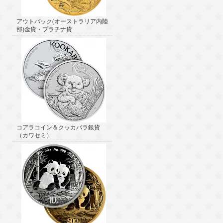
アウトバック(オーストラリア内陸
部)金貨・プラチナ貨
コアラコイン＆クッカバラ銀貨
（カワセミ）