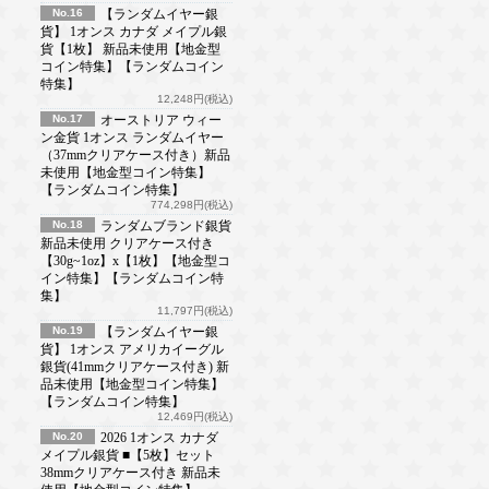
No.16
【ランダムイヤー銀
貨】 1オンス カナダ メイプル銀
貨【1枚】 新品未使用【地金型
コイン特集】【ランダムコイン
特集】
12,248円(税込)
No.17
オーストリア ウィー
ン金貨 1オンス ランダムイヤー
（37mmクリアケース付き）新品
未使用【地金型コイン特集】
【ランダムコイン特集】
774,298円(税込)
No.18
ランダムブランド銀貨
新品未使用 クリアケース付き
【30g~1oz】x【1枚】【地金型コ
イン特集】【ランダムコイン特
集】
11,797円(税込)
No.19
【ランダムイヤー銀
貨】 1オンス アメリカイーグル
銀貨(41mmクリアケース付き) 新
品未使用【地金型コイン特集】
【ランダムコイン特集】
12,469円(税込)
No.20
2026 1オンス カナダ
メイプル銀貨 ■【5枚】セット
38mmクリアケース付き 新品未