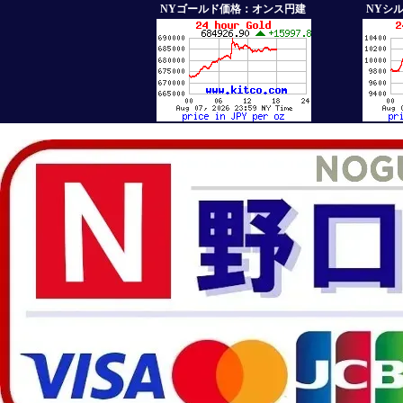
NYゴールド価格：オンス円建
NYシ