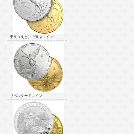
干支（えと）で選ぶコイン
リベルタードコイン