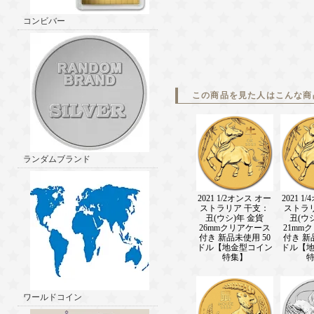
コンビバー
この商品を見た人はこんな商
ランダムブランド
2021 1/2オンス オー
2021 1
ストラリア 干支：
ストラ
丑(ウシ)年 金貨
丑(ウ
26mmクリアケース
21mm
付き 新品未使用 50
付き 新
ドル【地金型コイン
ドル【
特集】
ワールドコイン