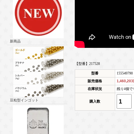
新商品
【型番】217528
型番
155549790
販売価格
1,460,20
在庫状況
残り4個で
豆粒型インゴット
購入数