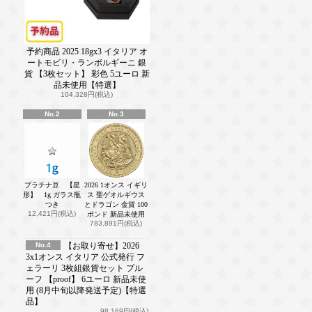
予約商品 2025 18gx3 イタリア オ
ートモビリ・ランボルギーニ 銀
貨 【3枚セット】 彩色 5ユーロ 新
品未使用【特選】
104,328円(税込)
No.2
No.3
プラチナ豆 【星
2026 1オンス イギリ
形】 1g ガラス瓶
ス 聖ゲオルギウス
つき
とドラゴン 金貨 100
12,421円(税込)
ポンド 新品未使用
783,891円(税込)
No.4
【お取り寄せ】2026
3x1オンス イタリア 公式発行 フ
ェラーリ 3枚組銀貨セット プル
ーフ 【proof】 6ユーロ 新品未使
用 (8月中旬以降発送予定)【特選
品】
98,169円(税込)