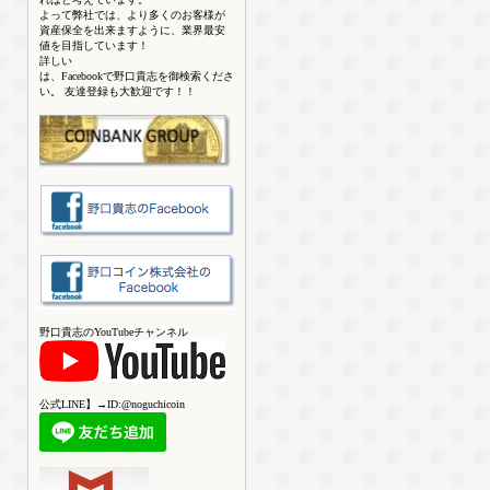
よって弊社では、より多くのお客様が
資産保全を出来ますように、業界最安
値を目指しています！
詳しい
は、Facebookで野口貴志を御検索くださ
い。 友達登録も大歓迎です！！
野口貴志のYouTubeチャンネル
公式LINE】→ID:@noguchicoin