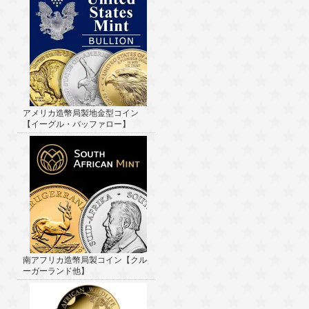
アメリカ造幣局製地金型コイン
【イーグル・バッファロー】
南アフリカ造幣局製コイン【クル
ーガーランド他】