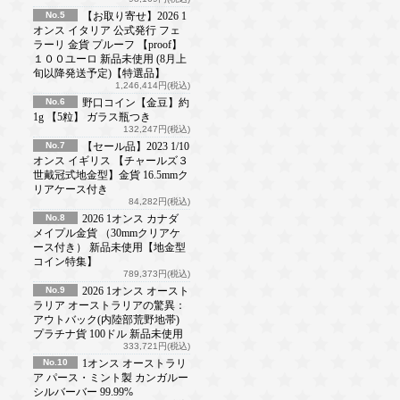
No.5
【お取り寄せ】2026 1
オンス イタリア 公式発行 フェ
ラーリ 金貨 プルーフ 【proof】
１００ユーロ 新品未使用 (8月上
旬以降発送予定)【特選品】
1,246,414円(税込)
No.6
野口コイン【金豆】約
1g 【5粒】 ガラス瓶つき
132,247円(税込)
No.7
【セール品】2023 1/10
オンス イギリス 【チャールズ３
世戴冠式地金型】金貨 16.5mmク
リアケース付き
84,282円(税込)
No.8
2026 1オンス カナダ
メイプル金貨 （30mmクリアケ
ース付き） 新品未使用【地金型
コイン特集】
789,373円(税込)
No.9
2026 1オンス オースト
ラリア オーストラリアの驚異：
アウトバック(内陸部荒野地帯)
プラチナ貨 100ドル 新品未使用
333,721円(税込)
No.10
1オンス オーストラリ
ア パース・ミント製 カンガルー
シルバーバー 99.99%