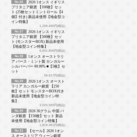
No.26
2026 1オンス イギリス
ブリタニア銀貨 【100枚】セッ
ト (25枚セットミントロール【4
個】付き) 新品未使用【地金型コ
イン特集】
1,206,490円(税込)
No.27
2026 1オンス イギリス
ブリタニア銀貨 【500枚】セッ
ト (モンスターBOX) 新品未使用
【地金型コイン特集】
6,001,806円(税込)
No.28
1オンス オーストラリ
ア パース・ミント製 カンガルー
シルバーバー 99.99% ■【5枚】セ
ット
59,617円(税込)
No.29
2026 1オンス オースト
ラリア カンガルー銀貨 【250
枚】セット モンスターBOX付き
新品未使用【地金型コイン特
集】
3,020,565円(税込)
No.30
2026 30グラム 中国 パ
ンダ銀貨 【150枚】セット 新品
未使用【地金型コイン特集】
1,819,361円(税込)
No.31
【セール】2026 1オン
ス オーストリア ウィーン銀貨