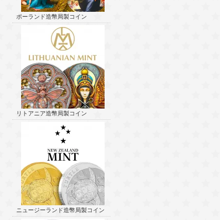
ポーランド造幣局製コイン
リトアニア造幣局製コイン
ニュージーランド造幣局製コイン