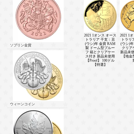
2021 1オンス オース
2021 
トラリア 干支：丑
トラリ
(ウシ)年 金貨 RAM
(ウシ)年
ソブリン金貨
製 ドーム型プルー
クリア
フ 箱とクリアケー
新品未使
ス付き 新品未使用
【地金
【Proof】 100ドル
【特選】
ウィーンコイン