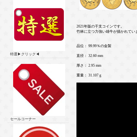
2021年版の干支コインです。
竹林に立つ力強い雄牛が描かれてい
品位： 99.99％の金製
特選▶クリック◀
直径： 32.60 mm
厚さ： 2.95 mm
重量： 31.107 g
セールコーナー