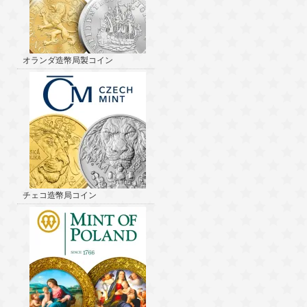
オランダ造幣局製コイン
チェコ造幣局コイン