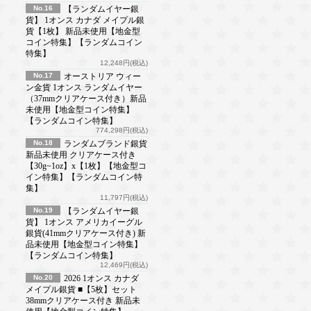
No.16
【ランダムイヤー銀
貨】 1オンス カナダ メイプル銀
貨【1枚】 新品未使用【地金型
コイン特集】【ランダムコイン
特集】
12,248円(税込)
No.17
オーストリア ウィー
ン金貨 1オンス ランダムイヤー
（37mmクリアケース付き）新品
未使用【地金型コイン特集】
【ランダムコイン特集】
774,298円(税込)
No.18
ランダムブランド銀貨
新品未使用 クリアケース付き
【30g~1oz】x【1枚】【地金型コ
イン特集】【ランダムコイン特
集】
11,797円(税込)
No.19
【ランダムイヤー銀
貨】 1オンス アメリカイーグル
銀貨(41mmクリアケース付き) 新
品未使用【地金型コイン特集】
【ランダムコイン特集】
12,469円(税込)
No.20
2026 1オンス カナダ
メイプル銀貨 ■【5枚】セット
38mmクリアケース付き 新品未