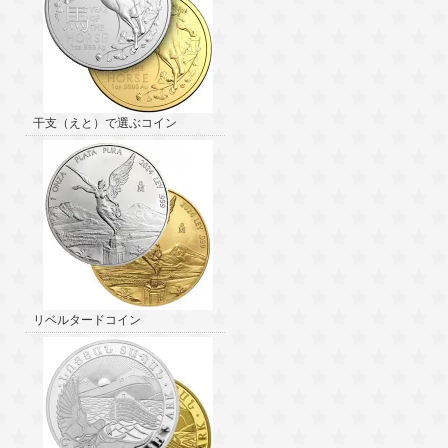
干支（えと）で選ぶコイン
リベルタードコイン