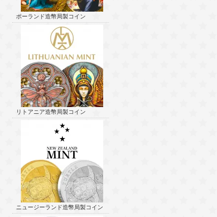
ポーランド造幣局製コイン
リトアニア造幣局製コイン
ニュージーランド造幣局製コイン