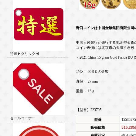
野口コインは中国金幣集団有限公司
中国人民銀行が発行する地金型金貨の
コイン表側には北京市の天壇祈念殿
特選▶クリック◀
・2021 China 15 gram Gold Panda BU (S
品位： 99.9％の金製
直径： 27 mm
重量： 15 g
【型番】223705
セールコーナー
型番
15535275
販売価格
515,28
在庫状況
残り2個