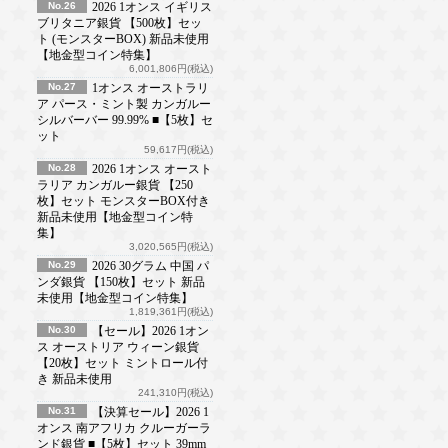
No.26
2026 1オンス イギリス
ブリタニア銀貨 【500枚】セッ
ト (モンスターBOX) 新品未使用
【地金型コイン特集】
6,001,806円(税込)
No.27
1オンス オーストラリ
ア パース・ミント製 カンガルー
シルバーバー 99.99% ■【5枚】セ
ット
59,617円(税込)
No.28
2026 1オンス オースト
ラリア カンガルー銀貨 【250
枚】セット モンスターBOX付き
新品未使用【地金型コイン特
集】
3,020,565円(税込)
No.29
2026 30グラム 中国 パ
ンダ銀貨 【150枚】セット 新品
未使用【地金型コイン特集】
1,819,361円(税込)
No.30
【セール】2026 1オン
ス オーストリア ウィーン銀貨
【20枚】セット ミントロール付
き 新品未使用
241,310円(税込)
No.31
【決算セール】2026 1
オンス 南アフリカ クルーガーラ
ンド銀貨 ■【5枚】セット 39mm