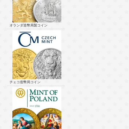
オランダ造幣局製コイン
チェコ造幣局コイン