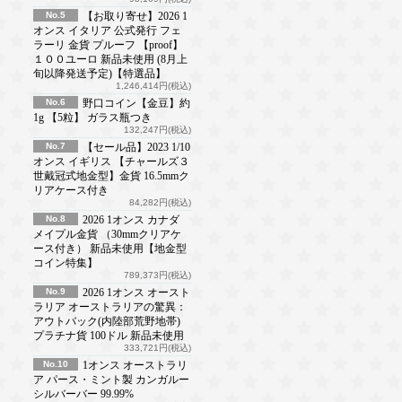
No.5
【お取り寄せ】2026 1
オンス イタリア 公式発行 フェ
ラーリ 金貨 プルーフ 【proof】
１００ユーロ 新品未使用 (8月上
旬以降発送予定)【特選品】
1,246,414円(税込)
No.6
野口コイン【金豆】約
1g 【5粒】 ガラス瓶つき
132,247円(税込)
No.7
【セール品】2023 1/10
オンス イギリス 【チャールズ３
世戴冠式地金型】金貨 16.5mmク
リアケース付き
84,282円(税込)
No.8
2026 1オンス カナダ
メイプル金貨 （30mmクリアケ
ース付き） 新品未使用【地金型
コイン特集】
789,373円(税込)
No.9
2026 1オンス オースト
ラリア オーストラリアの驚異：
アウトバック(内陸部荒野地帯)
プラチナ貨 100ドル 新品未使用
333,721円(税込)
No.10
1オンス オーストラリ
ア パース・ミント製 カンガルー
シルバーバー 99.99%