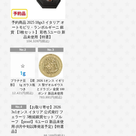
予約商品 2025 18gx3 イタリア オ
ートモビリ・ランボルギーニ 銀
貨 【3枚セット】 彩色 5ユーロ 新
品未使用【特選】
104,328円(税込)
No.2
No.3
プラチナ豆 【星
2026 1オンス イギリ
形】 1g ガラス瓶
ス 聖ゲオルギウス
つき
とドラゴン 金貨 100
12,421円(税込)
ポンド 新品未使用
783,891円(税込)
No.4
【お取り寄せ】2026
3x1オンス イタリア 公式発行 フ
ェラーリ 3枚組銀貨セット プル
ーフ 【proof】 6ユーロ 新品未使
用 (8月中旬以降発送予定)【特選
品】
98,169円(税込)