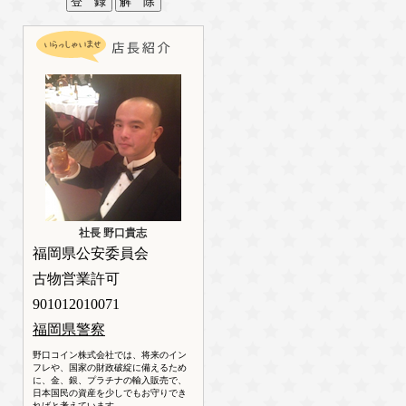
社長 野口貴志
福岡県公安委員会
古物営業許可
901012010071
福岡県警察
野口コイン株式会社では、将来のイン
フレや、国家の財政破綻に備えるため
に、金、銀、プラチナの輸入販売で、
日本国民の資産を少しでもお守りでき
ればと考えています。