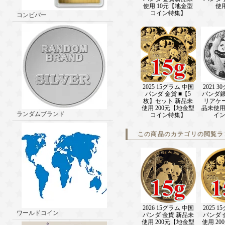
使用 10元【地金型
使用
コイン特集】
コンビバー
2025 15グラム 中国
2021 
パンダ 金貨 ■【5
パンダ銀
枚】セット 新品未
リアケ
使用 200元【地金型
品未使
ランダムブランド
コイン特集】
イ
この商品のカテゴリの閲覧ラ
2026 15グラム 中国
2025 
ワールドコイン
パンダ 金貨 新品未
パンダ 
使用 200元【地金型
使用 2