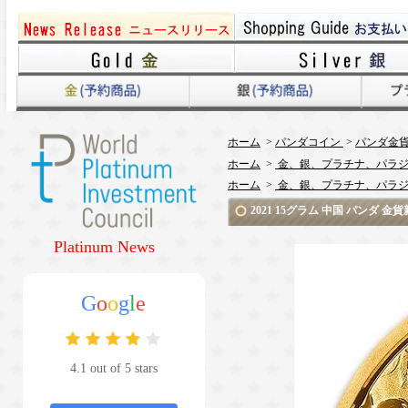
ホーム
>
パンダコイン
>
パンダ金貨 
ホーム
>
金、銀、プラチナ、パラジ
ホーム
>
金、銀、プラチナ、パラジ
2021 15グラム 中国 パンダ 
Platinum News
G
o
o
g
l
e
4.1 out of 5 stars