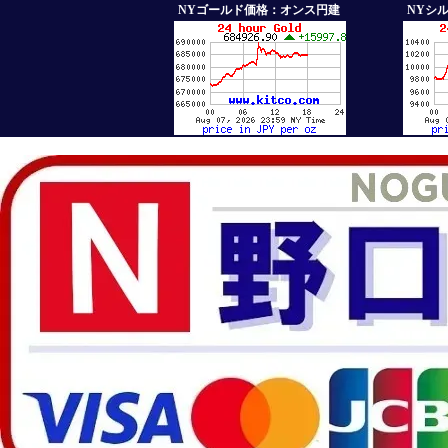
NYゴールド価格：オンス円建
NYシ