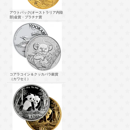
アウトバック(オーストラリア内陸
部)金貨・プラチナ貨
コアラコイン＆クッカバラ銀貨
（カワセミ）