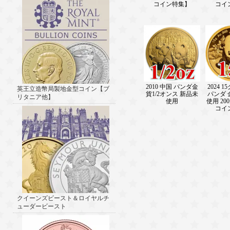
コイン特集】
コイ
2010 中国 パンダ金
2024 
英王立造幣局製地金型コイン【ブ
貨1/2オンス 新品未
パンダ 
リタニア他】
使用
使用 2
コイ
クイーンズビースト＆ロイヤルチ
ューダービースト