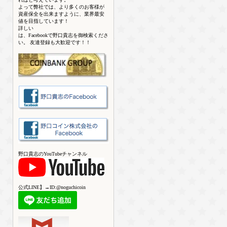
よって弊社では、より多くのお客様が
資産保全を出来ますように、業界最安
値を目指しています！
詳しい
は、Facebookで野口貴志を御検索くださ
い。 友達登録も大歓迎です！！
野口貴志のYouTubeチャンネル
公式LINE】→ID:@noguchicoin