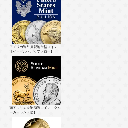
アメリカ造幣局製地金型コイン
【イーグル・バッファロー】
南アフリカ造幣局製コイン【クル
ーガーランド他】