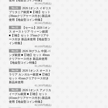
使用【地金型コイン特集】
60,941円(税込)
No.21
2026 1オンス イギリス
ブリタニア銀貨 ■【5枚】セット
(39mmクリアケース付き) 新品未
使用【地金型コイン特集】
60,941円(税込)
No.22
【セール】2026 1オン
ス オーストリア ウィーン銀貨
■【5枚】セット 37mmクリアケ
ース付き 新品未使用【地金型コ
イン特集】
60,630円(税込)
No.23
2026 30グラム 中国 パ
ンダ銀貨 ■【5枚】セット 40mm
クリアケース付き 新品未使用
【地金型コイン特集】
61,262円(税込)
No.24
2026 1オンス オースト
ラリア カンガルー銀貨 ■【5枚】
セット 41mmクリアケース付き
新品未使用
61,303円(税込)
No.25
2026 1オンス アメリカ
イーグル銀貨 ■【5枚】セット
(41mmクリアケース付き) 新品未
使用【地金型コイン特集】
62,035円(税込)