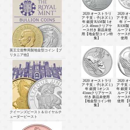
2020 オーストラリ
2020
ア 干支：子(ネズミ)
ア 干支
年 銀貨 RAM製 1オ
年 ド
ンス 40mmクリアケ
RAM製
ース付き 新品未使
ルーフ
用【地金型コイン特
ケース
集】
使用 【
英王立造幣局製地金型コイン【ブ
リタニア他】
2020 オーストラリ
2020
ア 干支：子(ネズミ)
ア 干支
年 銀貨 1オンス
年 銀貨 
41mmクリアケース
ルーフ
付き 新品未使用
ケース
【地金型コイン特
使用 【P
集】
クイーンズビースト＆ロイヤルチ
ューダービースト