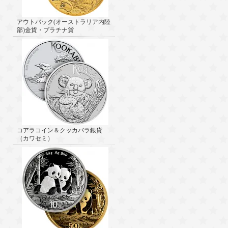
アウトバック(オーストラリア内陸
部)金貨・プラチナ貨
コアラコイン＆クッカバラ銀貨
（カワセミ）