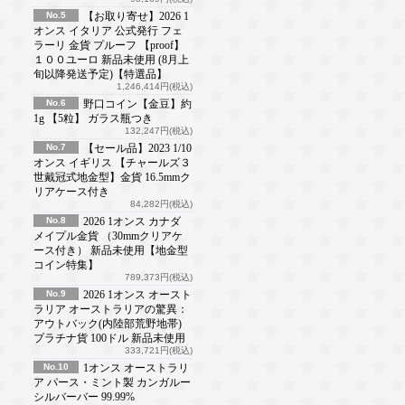
No.5
【お取り寄せ】2026 1
オンス イタリア 公式発行 フェ
ラーリ 金貨 プルーフ 【proof】
１００ユーロ 新品未使用 (8月上
旬以降発送予定)【特選品】
1,246,414円(税込)
No.6
野口コイン【金豆】約
1g 【5粒】 ガラス瓶つき
132,247円(税込)
No.7
【セール品】2023 1/10
オンス イギリス 【チャールズ３
世戴冠式地金型】金貨 16.5mmク
リアケース付き
84,282円(税込)
No.8
2026 1オンス カナダ
メイプル金貨 （30mmクリアケ
ース付き） 新品未使用【地金型
コイン特集】
789,373円(税込)
No.9
2026 1オンス オースト
ラリア オーストラリアの驚異：
アウトバック(内陸部荒野地帯)
プラチナ貨 100ドル 新品未使用
333,721円(税込)
No.10
1オンス オーストラリ
ア パース・ミント製 カンガルー
シルバーバー 99.99%