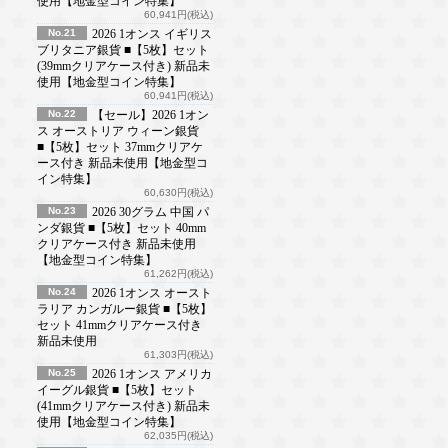
使用【地金型コイン特集】
60,941円(税込)
No.21
2026 1オンス イギリス
ブリタニア銀貨 ■【5枚】セット
(39mmクリアケース付き) 新品未
使用【地金型コイン特集】
60,941円(税込)
No.22
【セール】2026 1オン
ス オーストリア ウィーン銀貨
■【5枚】セット 37mmクリアケ
ース付き 新品未使用【地金型コ
イン特集】
60,630円(税込)
No.23
2026 30グラム 中国 パ
ンダ銀貨 ■【5枚】セット 40mm
クリアケース付き 新品未使用
【地金型コイン特集】
61,262円(税込)
No.24
2026 1オンス オースト
ラリア カンガルー銀貨 ■【5枚】
セット 41mmクリアケース付き
新品未使用
61,303円(税込)
No.25
2026 1オンス アメリカ
イーグル銀貨 ■【5枚】セット
(41mmクリアケース付き) 新品未
使用【地金型コイン特集】
62,035円(税込)