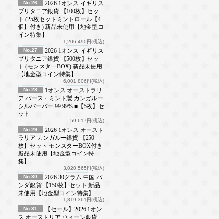
No.26
2026 1オンス イギリス
ブリタニア銀貨 【100枚】セッ
ト (25枚セットミントロール【4
個】付き) 新品未使用【地金型コ
イン特集】
1,206,490円(税込)
No.27
2026 1オンス イギリス
ブリタニア銀貨 【500枚】セッ
ト (モンスターBOX) 新品未使用
【地金型コイン特集】
6,001,806円(税込)
No.28
1オンス オーストラリ
ア パース・ミント製 カンガルー
シルバーバー 99.99% ■【5枚】セ
ット
59,617円(税込)
No.29
2026 1オンス オースト
ラリア カンガルー銀貨 【250
枚】セット モンスターBOX付き
新品未使用【地金型コイン特
集】
3,020,565円(税込)
No.30
2026 30グラム 中国 パ
ンダ銀貨 【150枚】セット 新品
未使用【地金型コイン特集】
1,819,361円(税込)
No.31
【セール】2026 1オン
ス オーストリア ウィーン銀貨