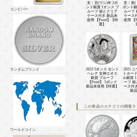
支：丑(ウシ)年 2ポ
支：寅(ト
ンド銀貨 1オンス プ
ポンド銀
コンビバー
ルーフ 箱とクリア
ルーフ
ケース付き 新品未
ケース
使用 【Proof】【特
使用 【P
選】
2023 5オンス セント
2021 
ランダムブランド
ヘレナ 女神エオス
トカード
銀貨 プルーフ
ル銀貨 
【Proof】 5ポンド
ーフ 
新品未使用【特選】
ース付き 
新
この商品のカテゴリの閲覧ラ
ワールドコイン