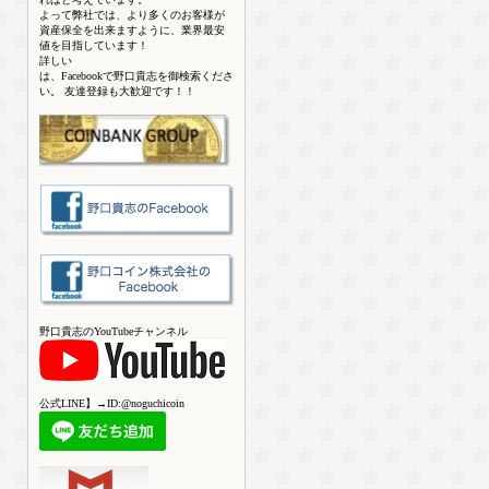
よって弊社では、より多くのお客様が
資産保全を出来ますように、業界最安
値を目指しています！
詳しい
は、Facebookで野口貴志を御検索くださ
い。 友達登録も大歓迎です！！
野口貴志のYouTubeチャンネル
公式LINE】→ID:@noguchicoin