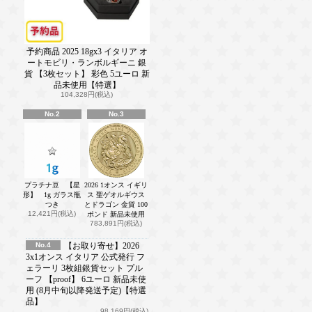
予約商品 2025 18gx3 イタリア オ
ートモビリ・ランボルギーニ 銀
貨 【3枚セット】 彩色 5ユーロ 新
品未使用【特選】
104,328円(税込)
No.2
No.3
プラチナ豆 【星
2026 1オンス イギリ
形】 1g ガラス瓶
ス 聖ゲオルギウス
つき
とドラゴン 金貨 100
12,421円(税込)
ポンド 新品未使用
783,891円(税込)
No.4
【お取り寄せ】2026
3x1オンス イタリア 公式発行 フ
ェラーリ 3枚組銀貨セット プル
ーフ 【proof】 6ユーロ 新品未使
用 (8月中旬以降発送予定)【特選
品】
98,169円(税込)