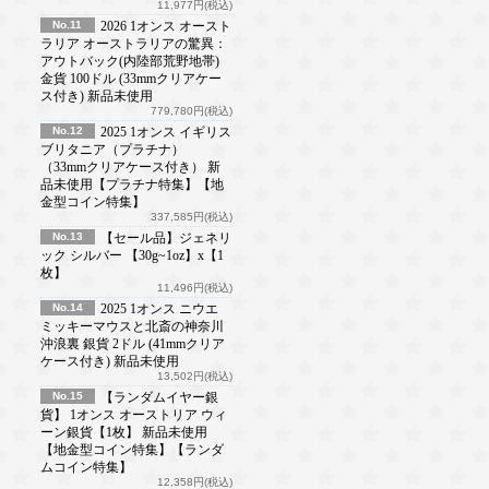
11,977円(税込)
No.11
2026 1オンス オースト
ラリア オーストラリアの驚異：
アウトバック(内陸部荒野地帯)
金貨 100ドル (33mmクリアケー
ス付き) 新品未使用
779,780円(税込)
No.12
2025 1オンス イギリス
ブリタニア（プラチナ）
（33mmクリアケース付き） 新
品未使用【プラチナ特集】【地
金型コイン特集】
337,585円(税込)
No.13
【セール品】ジェネリ
ック シルバー 【30g~1oz】x【1
枚】
11,496円(税込)
No.14
2025 1オンス ニウエ
ミッキーマウスと北斎の神奈川
沖浪裏 銀貨 2ドル (41mmクリア
ケース付き) 新品未使用
13,502円(税込)
No.15
【ランダムイヤー銀
貨】 1オンス オーストリア ウィ
ーン銀貨【1枚】 新品未使用
【地金型コイン特集】【ランダ
ムコイン特集】
12,358円(税込)