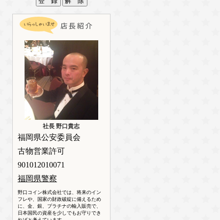
社長 野口貴志
福岡県公安委員会
古物営業許可
901012010071
福岡県警察
野口コイン株式会社では、将来のイン
フレや、国家の財政破綻に備えるため
に、金、銀、プラチナの輸入販売で、
日本国民の資産を少しでもお守りでき
ればと考えています。