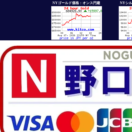
NYゴールド価格：オンス円建
NYシ