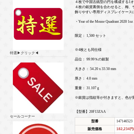
４枚で中国古銭型の円を構成する1
４枚の銀貨裏側を合わせると、梅、
飾りやすい専用ディスプレイケース
・Year of the Mouse Quadrant 2020 1oz S
限定： 1,500 セット
※4枚とも同仕様
特選▶クリック◀
品位： 99.99％の銀製
大きさ： 54.20 x 33.50 mm
厚さ： 4.0 mm
重量： 31.107 g
※銀貨は指紋等が付きますと、色が
【型番】20F13ZAA
セールコーナー
型番
147146523
販売価格
182,234