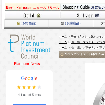
ホーム
>
干支（えと）で選ぶコイン
ホーム
>
金、銀、プラチナ、パラジ
ホーム
>
金、銀、プラチナ、パラジ
2020 ツバル 干支：子(ネズミ
Platinum News
G
o
o
g
l
e
4.1 out of 5 stars