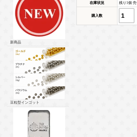
在庫状況
残り1個 売
購入数
新商品
豆粒型インゴット