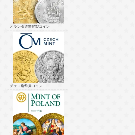
オランダ造幣局製コイン
チェコ造幣局コイン