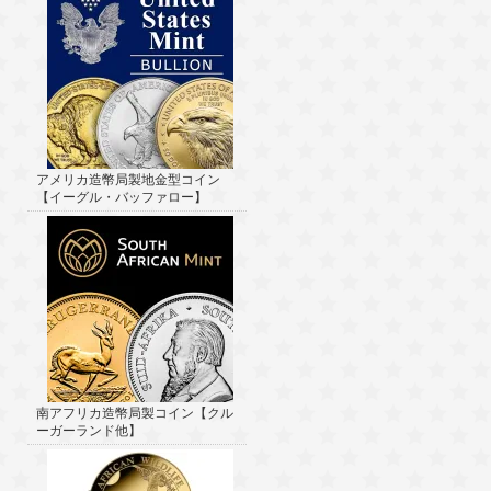
アメリカ造幣局製地金型コイン
【イーグル・バッファロー】
南アフリカ造幣局製コイン【クル
ーガーランド他】