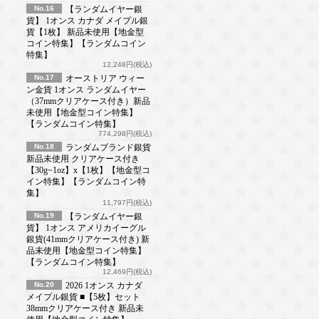
No.16
【ランダムイヤー銀
貨】 1オンス カナダ メイプル銀
貨【1枚】 新品未使用【地金型
コイン特集】【ランダムコイン
特集】
12,248円(税込)
No.17
オーストリア ウィー
ン金貨 1オンス ランダムイヤー
（37mmクリアケース付き）新品
未使用【地金型コイン特集】
【ランダムコイン特集】
774,298円(税込)
No.18
ランダムブランド銀貨
新品未使用 クリアケース付き
【30g~1oz】x【1枚】【地金型コ
イン特集】【ランダムコイン特
集】
11,797円(税込)
No.19
【ランダムイヤー銀
貨】 1オンス アメリカイーグル
銀貨(41mmクリアケース付き) 新
品未使用【地金型コイン特集】
【ランダムコイン特集】
12,469円(税込)
No.20
2026 1オンス カナダ
メイプル銀貨 ■【5枚】セット
38mmクリアケース付き 新品未