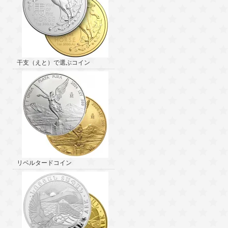
干支（えと）で選ぶコイン
リベルタードコイン