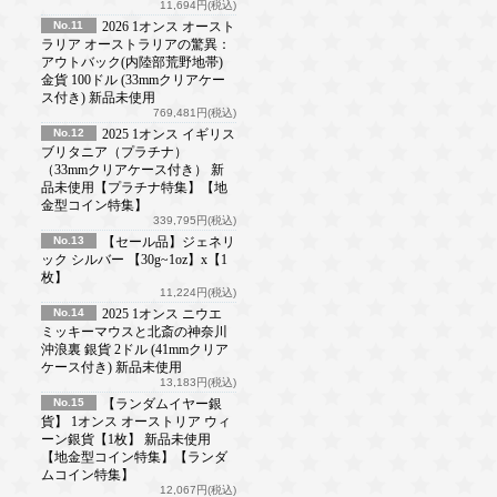
11,694円(税込)
No.11
2026 1オンス オースト
ラリア オーストラリアの驚異：
アウトバック(内陸部荒野地帯)
金貨 100ドル (33mmクリアケー
ス付き) 新品未使用
769,481円(税込)
No.12
2025 1オンス イギリス
ブリタニア（プラチナ）
（33mmクリアケース付き） 新
品未使用【プラチナ特集】【地
金型コイン特集】
339,795円(税込)
No.13
【セール品】ジェネリ
ック シルバー 【30g~1oz】x【1
枚】
11,224円(税込)
No.14
2025 1オンス ニウエ
ミッキーマウスと北斎の神奈川
沖浪裏 銀貨 2ドル (41mmクリア
ケース付き) 新品未使用
13,183円(税込)
No.15
【ランダムイヤー銀
貨】 1オンス オーストリア ウィ
ーン銀貨【1枚】 新品未使用
【地金型コイン特集】【ランダ
ムコイン特集】
12,067円(税込)