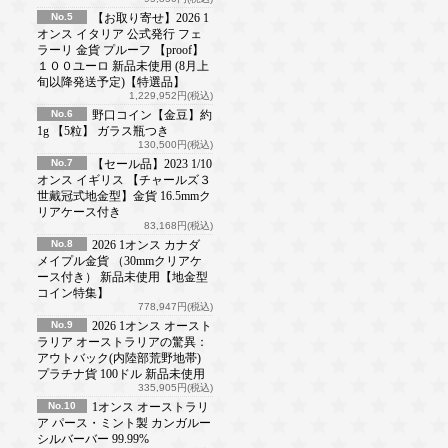
No.5
【お取り寄せ】2026 1
オンス イタリア 公式発行 フェ
ラーリ 金貨 プルーフ 【proof】
１００ユーロ 新品未使用 (8月上
旬以降発送予定)【特選品】
1,229,952円(税込)
No.6
野口コイン【金豆】約
1g 【5粒】 ガラス瓶つき
130,500円(税込)
No.7
【セール品】2023 1/10
オンス イギリス 【チャールズ３
世戴冠式地金型】金貨 16.5mmク
リアケース付き
83,168円(税込)
No.8
2026 1オンス カナダ
メイプル金貨 （30mmクリアケ
ース付き） 新品未使用【地金型
コイン特集】
778,947円(税込)
No.9
2026 1オンス オースト
ラリア オーストラリアの驚異：
アウトバック(内陸部荒野地帯)
プラチナ貨 100ドル 新品未使用
335,905円(税込)
No.10
1オンス オーストラリ
ア パース・ミント製 カンガルー
シルバーバー 99.99%