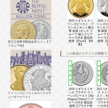
2019 イギリス クィ
2019 
ーンズビースト：プ
ーンズ
ランタジネット家の
ランタ
隼 金貨 1オンス プ
隼 銀貨
ルーフ 箱とクリア
ルーフ
ケース付き 新品未
ケース
使用 【Proof】【特
使用 【P
英王立造幣局製地金型コイン【ブ
選】
リタニア他】
この商品のカテゴリの閲覧ラ
2018 イギリス 1 オ
2021 
ンス プラチナ クィ
ス ク
クイーンズビースト＆ロイヤルチ
ーンズビースト (The
スト：
ューダービースト
Dragon) 33mmクリア
のホワ
ケース付き 新品未
プラチ
使用【プラチナ特
ース付