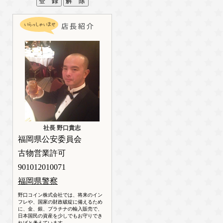
社長 野口貴志
福岡県公安委員会
古物営業許可
901012010071
福岡県警察
野口コイン株式会社では、将来のイン
フレや、国家の財政破綻に備えるため
に、金、銀、プラチナの輸入販売で、
日本国民の資産を少しでもお守りでき
ればと考えています。