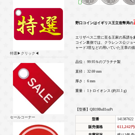
野口コインはイギリス王立造幣局の
エリザベス二世に至る王家の系譜を
コイン裏側では、クラレンス公ジョ
ャード3世などの用いていた王章の
特選▶クリック◀
品位： 99.95％のプラチナ製
直径： 32.69 mm
厚さ： 6 mm
重量： 1トロイオンス (約31.1 g)
【型番】QB19Bull1ozPt
セールコーナー
型番
141387622
販売価格
611,242
在庫状況
残り1個 売