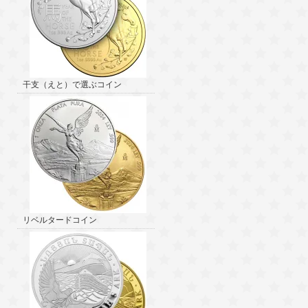
干支（えと）で選ぶコイン
リベルタードコイン