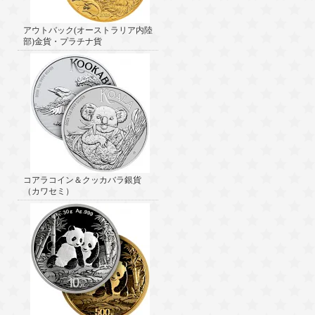
アウトバック(オーストラリア内陸
部)金貨・プラチナ貨
コアラコイン＆クッカバラ銀貨
（カワセミ）