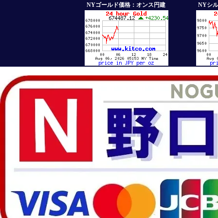
NYゴールド価格：オンス円建
NYシ