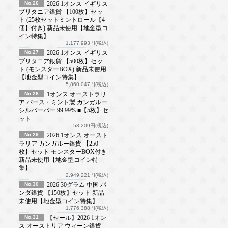
No.26
2026 1オンス イギリス
ブリタニア銀貨 【100枚】セッ
ト (25枚セットミントロール【4
個】付き) 新品未使用【地金型コ
イン特集】
1,177,993円(税込)
No.27
2026 1オンス イギリス
ブリタニア銀貨 【500枚】セッ
ト (モンスターBOX) 新品未使用
【地金型コイン特集】
5,860,047円(税込)
No.28
1オンス オーストラリ
ア パース・ミント製 カンガルー
シルバーバー 99.99% ■【5枚】セ
ット
58,209円(税込)
No.29
2026 1オンス オースト
ラリア カンガルー銀貨 【250
枚】セット モンスターBOX付き
新品未使用【地金型コイン特
集】
2,949,221円(税込)
No.30
2026 30グラム 中国 パ
ンダ銀貨 【150枚】セット 新品
未使用【地金型コイン特集】
1,776,388円(税込)
No.31
【セール】2026 1オン
ス オーストリア ウィーン銀貨