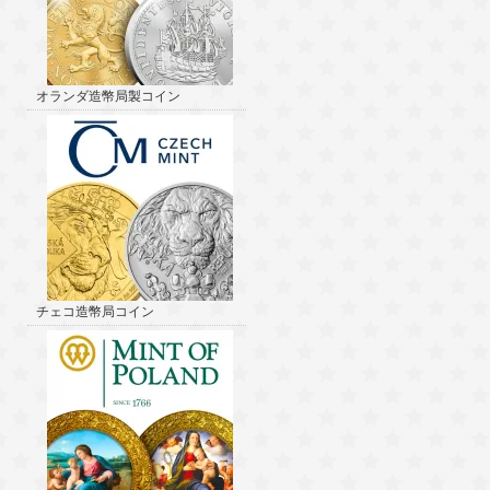
オランダ造幣局製コイン
チェコ造幣局コイン