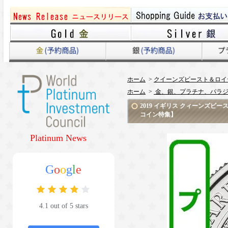
ホーム
>
クイーンズビースト＆ロイ
ホーム
>
金、銀、プラチナ、パラジ
2019 イギリス クィーンズビ
コイン特集】
Platinum News
G
o
o
g
l
e
4.1 out of 5 stars