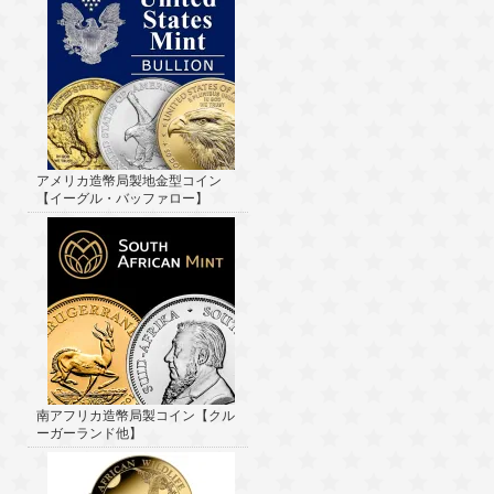
アメリカ造幣局製地金型コイン
【イーグル・バッファロー】
南アフリカ造幣局製コイン【クル
ーガーランド他】