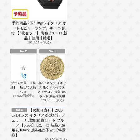
予約商品 2025 18gx3 イタリア オ
ートモビリ・ランボルギーニ 銀
貨 【3枚セット】 彩色 5ユーロ 新
品未使用【特選】
101,864円(税込)
No.2
No.3
プラチナ豆 【星
2026 1オンス イギリ
形】 1g ガラス瓶
ス 聖ゲオルギウス
つき
とドラゴン 金貨 100
12,502円(税込)
ポンド 新品未使用
773,538円(税込)
No.4
【お取り寄せ】2026
3x1オンス イタリア 公式発行 フ
ェラーリ 3枚組銀貨セット プル
ーフ 【proof】 6ユーロ 新品未使
用 (8月中旬以降発送予定)【特選
品】
95,850円(税込)