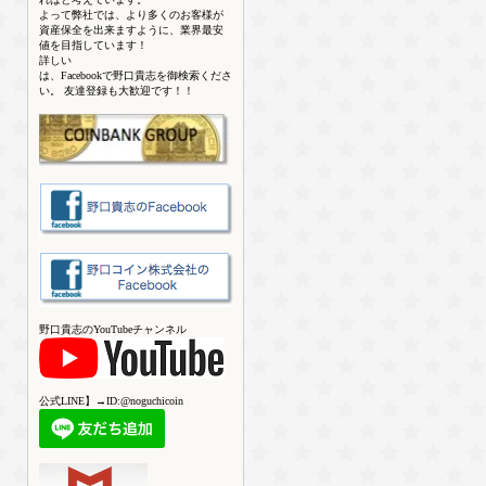
よって弊社では、より多くのお客様が
資産保全を出来ますように、業界最安
値を目指しています！
詳しい
は、Facebookで野口貴志を御検索くださ
い。 友達登録も大歓迎です！！
野口貴志のYouTubeチャンネル
公式LINE】→ID:@noguchicoin