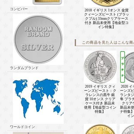
コンビバー
2018 イギリス 1オンス 金貨
クィーンズビースト (ブラッ
クブル) 33mmクリアケース
付き 新品未使用【地金型コ
イン特集】
この商品を見た人はこんな商
ランダムブランド
2019 イギリス クィ
2020 
ーンズビースト：ク
ーンズ
ラレンスの黒牛 銀
ランタ
貨 10オンス クリア
隼 プラ
ケース付き 新品未
クリア
使用【地金型コイン
新品未
特集】
ナ特集
イ
ワールドコイン