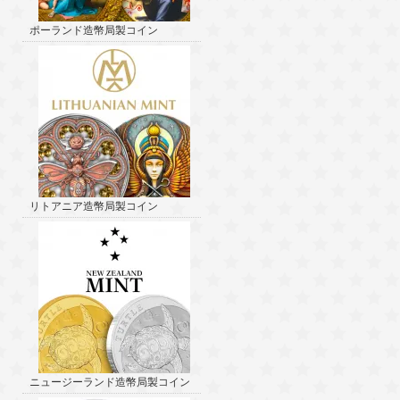
ポーランド造幣局製コイン
リトアニア造幣局製コイン
ニュージーランド造幣局製コイン