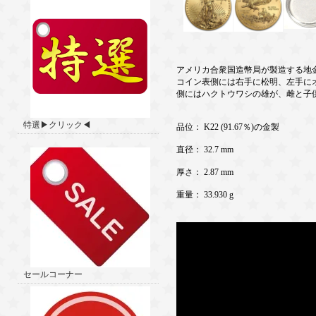
アメリカ合衆国造幣局が製造する地
コイン表側には右手に松明、左手に
側にはハクトウワシの雄が、雌と子
特選▶クリック◀
品位： K22 (91.67％)の金製
直径： 32.7 mm
厚さ： 2.87 mm
重量： 33.930 g
セールコーナー