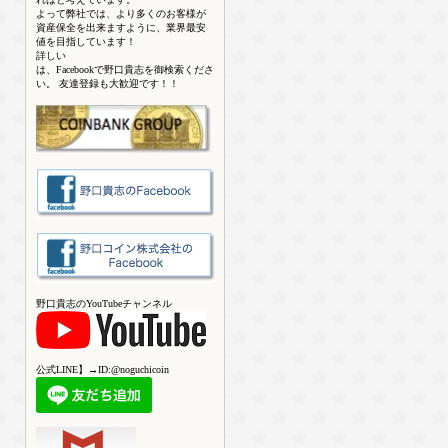
よって弊社では、より多くのお客様が
資産保全を出来ますように、業界最安
値を目指しています！
詳しい
は、Facebookで野口貴志を御検索くださ
い。 友達登録も大歓迎です！！
野口貴志のYouTubeチャンネル
公式LINE】→ID:@noguchicoin