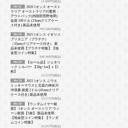
11,685円(税込)
No.11
2026 1オンス オースト
ラリア オーストラリアの驚異：
アウトバック(内陸部荒野地帯)
金貨 100ドル (33mmクリアケー
ス付き) 新品未使用
765,196円(税込)
No.12
2025 1オンス イギリス
ブリタニア（プラチナ）
（33mmクリアケース付き） 新
品未使用【プラチナ特集】【地
金型コイン特集】
336,565円(税込)
No.13
【セール品】ジェネリ
ック シルバー 【30g~1oz】x【1
枚】
11,215円(税込)
No.14
2025 1オンス ニウエ
ミッキーマウスと北斎の神奈川
沖浪裏 銀貨 2ドル (41mmクリア
ケース付き) 新品未使用
13,172円(税込)
No.15
【ランダムイヤー銀
貨】 1オンス オーストリア ウィ
ーン銀貨【1枚】 新品未使用
【地金型コイン特集】【ランダ
ムコイン特集】
12,057円(税込)