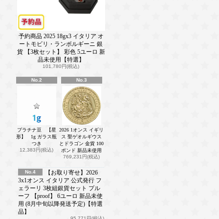
予約商品 2025 18gx3 イタリア オ
ートモビリ・ランボルギーニ 銀
貨 【3枚セット】 彩色 5ユーロ 新
品未使用【特選】
101,780円(税込)
No.2
No.3
プラチナ豆 【星
2026 1オンス イギリ
形】 1g ガラス瓶
ス 聖ゲオルギウス
つき
とドラゴン 金貨 100
12,383円(税込)
ポンド 新品未使用
769,231円(税込)
No.4
【お取り寄せ】2026
3x1オンス イタリア 公式発行 フ
ェラーリ 3枚組銀貨セット プル
ーフ 【proof】 6ユーロ 新品未使
用 (8月中旬以降発送予定)【特選
品】
95,771円(税込)