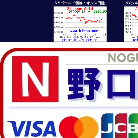
NYゴールド価格：オンス円建
NYシ