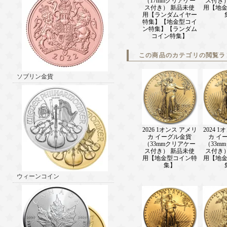
（17mmクリアケー
ス付き
ス付き） 新品未使
用【地
用【ランダムイヤー
特集】【地金型コイ
ン特集】【ランダム
コイン特集】
この商品のカテゴリの閲覧ラ
ソブリン金貨
2026 1オンス アメリ
2024 
カ イーグル金貨
カ イ
（33mmクリアケー
（33m
ス付き） 新品未使
ス付き
用【地金型コイン特
用【地
集】
ウィーンコイン