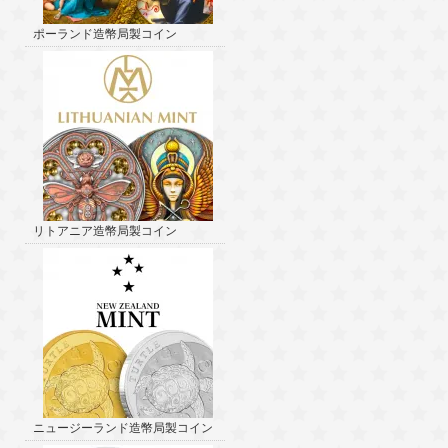
ポーランド造幣局製コイン
リトアニア造幣局製コイン
ニュージーランド造幣局製コイン