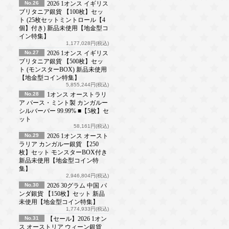
No.26
2026 1オンス イギリス
ブリタニア銀貨 【100枚】セッ
ト (25枚セットミントロール【4
個】付き) 新品未使用【地金型コ
イン特集】
1,177,028円(税込)
No.27
2026 1オンス イギリス
ブリタニア銀貨 【500枚】セッ
ト (モンスターBOX) 新品未使用
【地金型コイン特集】
5,855,244円(税込)
No.28
1オンス オーストラリ
ア パース・ミント製 カンガルー
シルバーバー 99.99% ■【5枚】セ
ット
58,161円(税込)
No.29
2026 1オンス オースト
ラリア カンガルー銀貨 【250
枚】セット モンスターBOX付き
新品未使用【地金型コイン特
集】
2,946,804円(税込)
No.30
2026 30グラム 中国 パ
ンダ銀貨 【150枚】セット 新品
未使用【地金型コイン特集】
1,774,933円(税込)
No.31
【セール】2026 1オン
ス オーストリア ウィーン銀貨