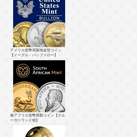
アメリカ造幣局製地金型コイン
【イーグル・バッファロー】
南アフリカ造幣局製コイン【クル
ーガーランド他】