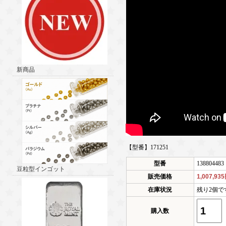
新商品
【型番】171251
型番
138804483
豆粒型インゴット
販売価格
1,007,93
在庫状況
残り2個で
購入数