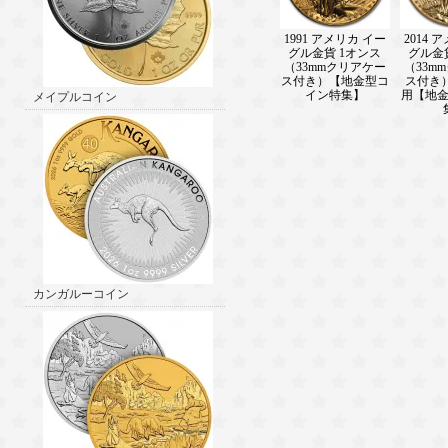
1991 アメリカ イー
2014 
グル金貨 1オンス
グル金
（33mmクリアケー
（33m
ス付き）【地金型コ
ス付き
イン特集】
用【地
メイプルコイン
カンガルーコイン