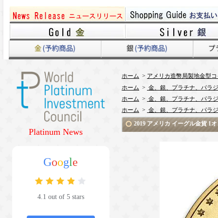
ホーム
>
アメリカ造幣局製地金型コ
ホーム
>
金、銀、プラチナ、パラジ
ホーム
>
金、銀、プラチナ、パラジ
ホーム
>
金、銀、プラチナ、パラジ
2019 アメリカ イーグル金貨
Platinum News
G
o
o
g
l
e
4.1 out of 5 stars