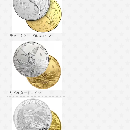
干支（えと）で選ぶコイン
リベルタードコイン