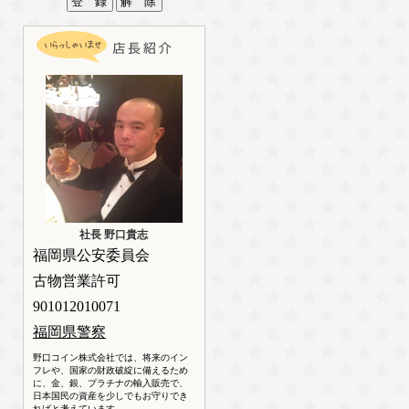
社長 野口貴志
福岡県公安委員会
古物営業許可
901012010071
福岡県警察
野口コイン株式会社では、将来のイン
フレや、国家の財政破綻に備えるため
に、金、銀、プラチナの輸入販売で、
日本国民の資産を少しでもお守りでき
ればと考えています。