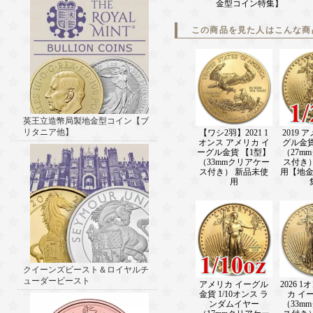
金型コイン特集】
この商品を見た人はこんな商
英王立造幣局製地金型コイン【ブ
リタニア他】
【ワシ2羽】2021 1
2019 
オンス アメリカ イ
グル金貨
ーグル金貨 【1型】
（27m
（33mmクリアケー
ス付き
ス付き） 新品未使
用【地
用
クイーンズビースト＆ロイヤルチ
ューダービースト
アメリカ イーグル
2026 
金貨 1/10オンス ラ
カ イ
ンダムイヤー
（33m