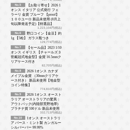
No.5
【お取り寄せ】2026 1
オンス イタリア 公式発行 フェ
ラーリ 金貨 プルーフ 【proof】
１００ユーロ 新品未使用 (8月上
旬以降発送予定)【特選品】
1,223,104円(税込)
No.6
野口コイン【金豆】約
1g 【5粒】 ガラス瓶つき
129,774円(税込)
No.7
【セール品】2023 1/10
オンス イギリス 【チャールズ３
世戴冠式地金型】金貨 16.5mmク
リアケース付き
82,705円(税込)
No.8
2026 1オンス カナダ
メイプル金貨 （30mmクリアケ
ース付き） 新品未使用【地金型
コイン特集】
774,610円(税込)
No.9
2026 1オンス オースト
ラリア オーストラリアの驚異：
アウトバック(内陸部荒野地帯)
プラチナ貨 100ドル 新品未使用
332,713円(税込)
No.10
1オンス オーストラリ
ア パース・ミント製 カンガルー
シルバーバー 99.99%