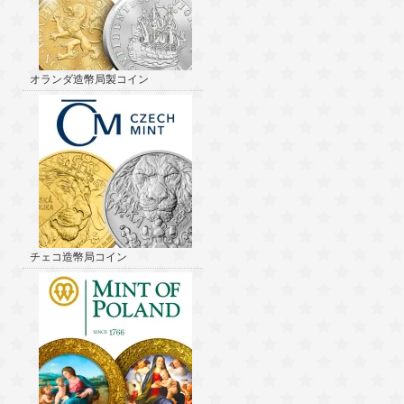
オランダ造幣局製コイン
チェコ造幣局コイン