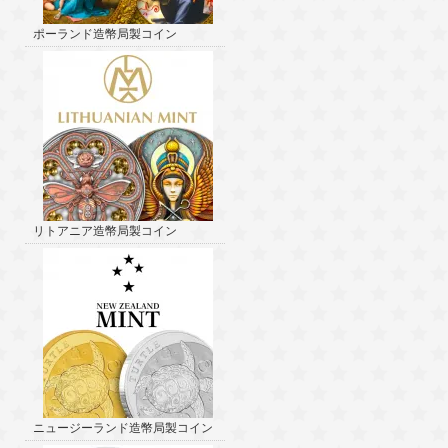
ポーランド造幣局製コイン
リトアニア造幣局製コイン
ニュージーランド造幣局製コイン