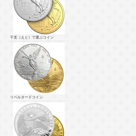
干支（えと）で選ぶコイン
リベルタードコイン