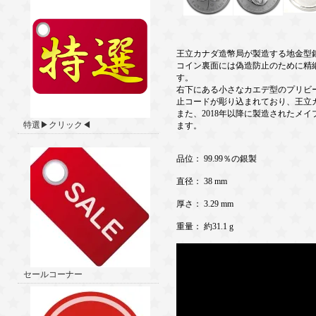
王立カナダ造幣局が製造する地金型
コイン裏面には偽造防止のために精
す。
右下にある小さなカエデ型のプリビー
止コードが彫り込まれており、王立
また、2018年以降に製造されたメ
特選▶クリック◀
ます。
品位： 99.99％の銀製
直径： 38 mm
厚さ： 3.29 mm
重量： 約31.1 g
セールコーナー