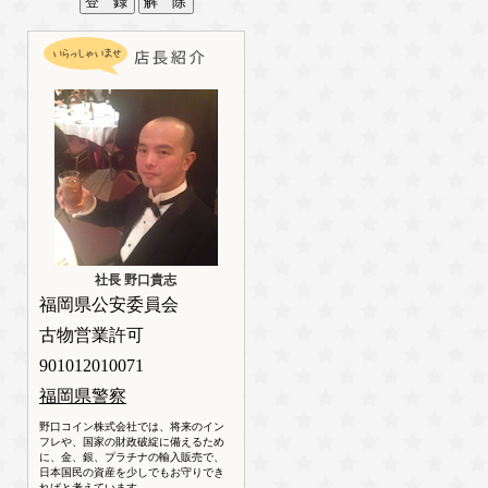
社長 野口貴志
福岡県公安委員会
古物営業許可
901012010071
福岡県警察
野口コイン株式会社では、将来のイン
フレや、国家の財政破綻に備えるため
に、金、銀、プラチナの輸入販売で、
日本国民の資産を少しでもお守りでき
ればと考えています。