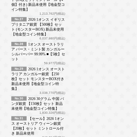
個】付き) 新品未使用【地金型コ
イン特集】
1,213,762円(税込)
No.27
2026 1オンス イギリス
ブリタニア銀貨 【500枚】セッ
ト (モンスターBOX) 新品未使用
【地金型コイン特集】
6,037,980円(税込)
No.28
1オンス オーストラリ
ア パース・ミント製 カンガルー
シルバーバー 99.99% ■【5枚】セ
ット
59,977円(税込)
No.29
2026 1オンス オースト
ラリア カンガルー銀貨 【250
枚】セット モンスターBOX付き
新品未使用【地金型コイン特
集】
3,038,770円(税込)
No.30
2026 30グラム 中国 パ
ンダ銀貨 【150枚】セット 新品
未使用【地金型コイン特集】
1,830,326円(税込)
No.31
【セール】2026 1オン
ス オーストリア ウィーン銀貨
【20枚】セット ミントロール付
き 新品未使用