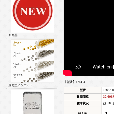
新商品
【型番】171434
豆粒型インゴット
型番
1386298
販売価格
32,69
在庫状況
残り83