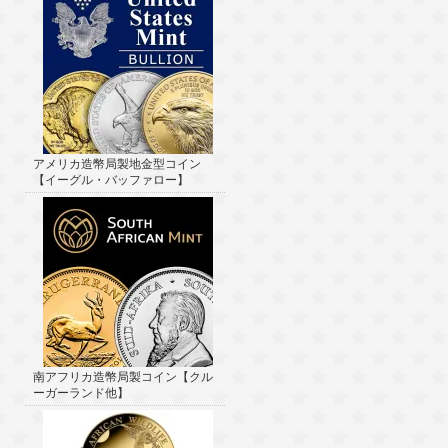
アメリカ造幣局製地金型コイン
【イーグル・バッファロー】
南アフリカ造幣局製コイン【クル
ーガーランド他】