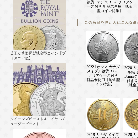
銀貨 1オンス 37mmクリアケ
ース付き 新品未使用【地金
型コイン特集】
この商品を見た人はこんな商
英王立造幣局製地金型コイン【ブ
リタニア他】
2022 1オンス カナダ
2020 
メイプル銀貨 38mm
ル銀貨
クリアケース付き
38mm
新品未使用【地金型
付き 
コイン特集】
【地金
クイーンズビースト＆ロイヤルチ
ューダービースト
2019 カナダ メイプ
2020 