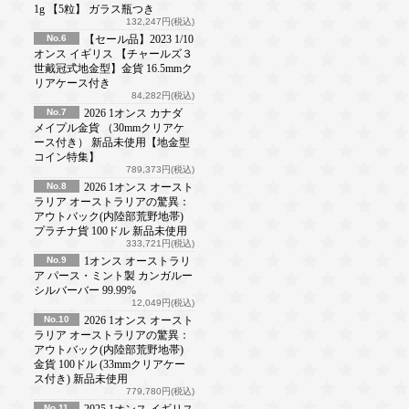
1g 【5粒】 ガラス瓶つき
132,247円(税込)
No.6
【セール品】2023 1/10
オンス イギリス 【チャールズ３
世戴冠式地金型】金貨 16.5mmク
リアケース付き
84,282円(税込)
No.7
2026 1オンス カナダ
メイプル金貨 （30mmクリアケ
ース付き） 新品未使用【地金型
コイン特集】
789,373円(税込)
No.8
2026 1オンス オースト
ラリア オーストラリアの驚異：
アウトバック(内陸部荒野地帯)
プラチナ貨 100ドル 新品未使用
333,721円(税込)
No.9
1オンス オーストラリ
ア パース・ミント製 カンガルー
シルバーバー 99.99%
12,049円(税込)
No.10
2026 1オンス オースト
ラリア オーストラリアの驚異：
アウトバック(内陸部荒野地帯)
金貨 100ドル (33mmクリアケー
ス付き) 新品未使用
779,780円(税込)
No.11
2025 1オンス イギリス