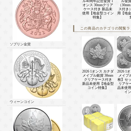
ル40周年記念金貨 1
ル金貨
オンス 30mmクリア
（30m
ケース付き 新品未
ス付き
使用【地金型コイン
用【地
特集】
この商品のカテゴリの閲覧ラ
ソブリン金貨
2026 1オンス カナダ
2026 
メイプル銀貨 38mm
メイプル
クリアケース付き
枚】セッ
新品未使用【地金型
リアケ
コイン特集】
品未使
イ
ウィーンコイン