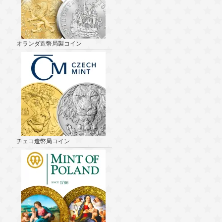
オランダ造幣局製コイン
チェコ造幣局コイン