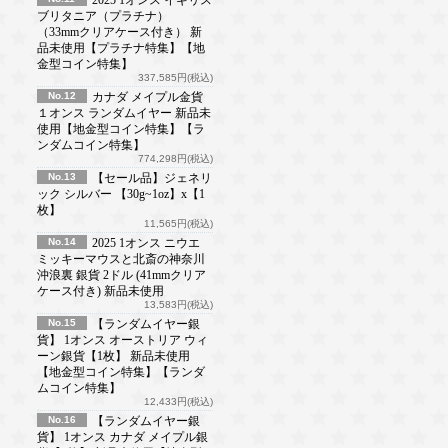
ブリタニア（プラチナ）
（33mmクリアケース付き） 新
品未使用【プラチナ特集】【地
金型コイン特集】
337,585円(税込)
No.12
カナダ メイプル金貨
１オンス ランダムイヤー 新品未
使用【地金型コイン特集】【ラ
ンダムコイン特集】
774,298円(税込)
No.13
【セール品】ジェネリ
ック シルバー 【30g~1oz】x【1
枚】
11,565円(税込)
No.14
2025 1オンス ニウエ
ミッキーマウスと北斎の神奈川
沖浪裏 銀貨 2ドル (41mmクリア
ケース付き) 新品未使用
13,583円(税込)
No.15
【ランダムイヤー銀
貨】 1オンス オーストリア ウィ
ーン銀貨【1枚】 新品未使用
【地金型コイン特集】【ランダ
ムコイン特集】
12,433円(税込)
No.16
【ランダムイヤー銀
貨】 1オンス カナダ メイプル銀