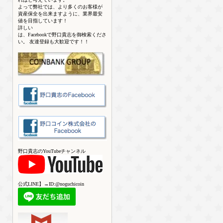
よって弊社では、より多くのお客様が
資産保全を出来ますように、業界最安
値を目指しています！
詳しい
は、Facebookで野口貴志を御検索くださ
い。 友達登録も大歓迎です！！
野口貴志のYouTubeチャンネル
公式LINE】→ID:@noguchicoin