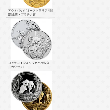
アウトバック(オーストラリア内陸
部)金貨・プラチナ貨
コアラコイン＆クッカバラ銀貨
（カワセミ）