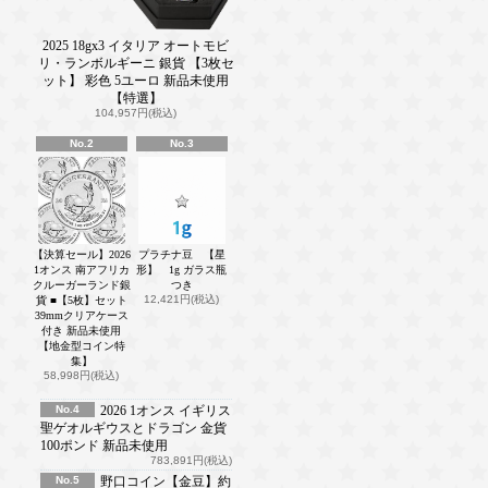
2025 18gx3 イタリア オートモビ
リ・ランボルギーニ 銀貨 【3枚セ
ット】 彩色 5ユーロ 新品未使用
【特選】
104,957円(税込)
No.2
No.3
【決算セール】2026
プラチナ豆 【星
1オンス 南アフリカ
形】 1g ガラス瓶
クルーガーランド銀
つき
12,421円(税込)
貨 ■【5枚】セット
39mmクリアケース
付き 新品未使用
【地金型コイン特
集】
58,998円(税込)
No.4
2026 1オンス イギリス
聖ゲオルギウスとドラゴン 金貨
100ポンド 新品未使用
783,891円(税込)
No.5
野口コイン【金豆】約