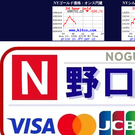
NYゴールド価格：オンス円建
NYシ