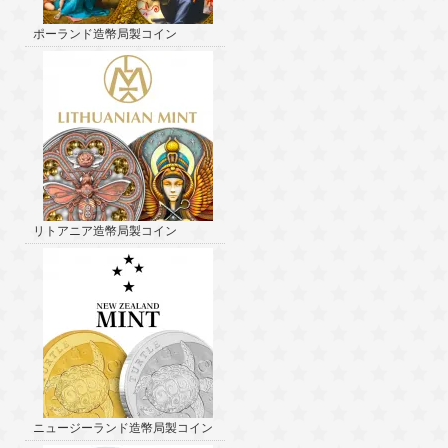
ポーランド造幣局製コイン
リトアニア造幣局製コイン
ニュージーランド造幣局製コイン