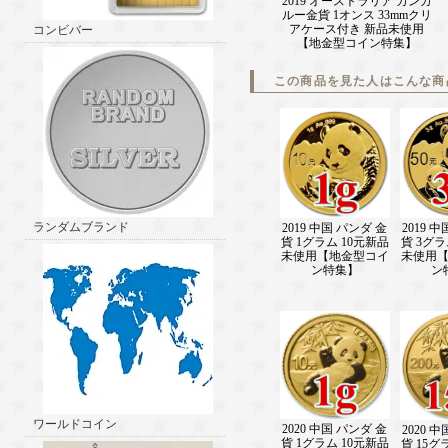
2019 オーストラリア カンガ
ルー金貨 1オンス 33mmクリ
アケース付き 新品未使用
コンビバー
【地金型コイン特集】
この商品を見た人はこんな商
ランダムブランド
2019 中国 パンダ 金
2019 
貨 1グラム 10元新品
貨 3グラ
未使用【地金型コイ
未使用
ン特集】
ン
ワールドコイン
2020 中国 パンダ 金
2020 
貨 1グラム 10元新品
貨 15グ