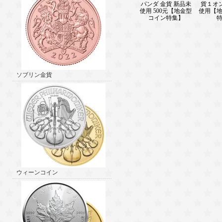
パンダ 金貨 新品未
貨１オ
使用 500元【地金型
使用【
コイン特集】
ソブリン金貨
ウィーンコイン