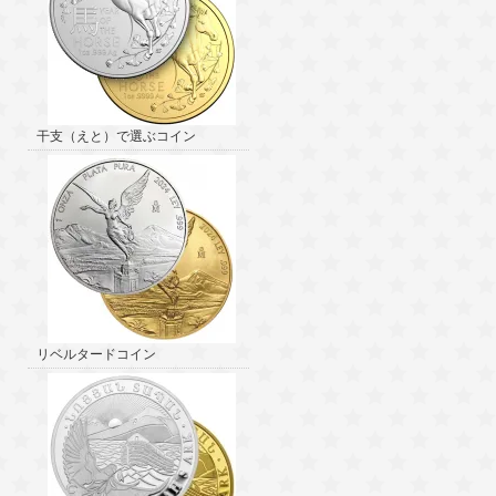
干支（えと）で選ぶコイン
リベルタードコイン