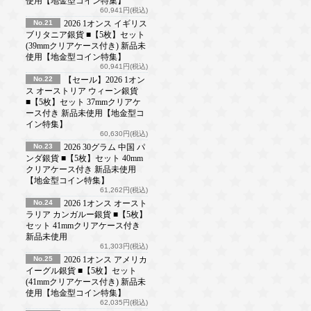
使用【地金型コイン特集】
60,941円(税込)
No.21
2026 1オンス イギリス
ブリタニア銀貨 ■【5枚】セット
(39mmクリアケース付き) 新品未
使用【地金型コイン特集】
60,941円(税込)
No.22
【セール】2026 1オン
ス オーストリア ウィーン銀貨
■【5枚】セット 37mmクリアケ
ース付き 新品未使用【地金型コ
イン特集】
60,630円(税込)
No.23
2026 30グラム 中国 パ
ンダ銀貨 ■【5枚】セット 40mm
クリアケース付き 新品未使用
【地金型コイン特集】
61,262円(税込)
No.24
2026 1オンス オースト
ラリア カンガルー銀貨 ■【5枚】
セット 41mmクリアケース付き
新品未使用
61,303円(税込)
No.25
2026 1オンス アメリカ
イーグル銀貨 ■【5枚】セット
(41mmクリアケース付き) 新品未
使用【地金型コイン特集】
62,035円(税込)