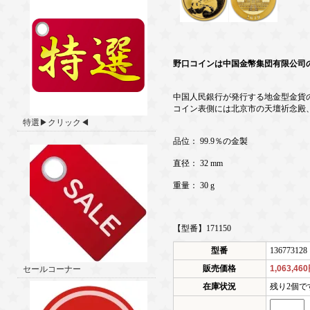
野口コインは中国金幣集団有限公司
中国人民銀行が発行する地金型金貨の
コイン表側には北京市の天壇祈念殿
特選▶クリック◀
品位： 99.9％の金製
直径： 32 mm
重量： 30 g
【型番】171150
型番
136773128
販売価格
1,063,46
セールコーナー
在庫状況
残り2個で