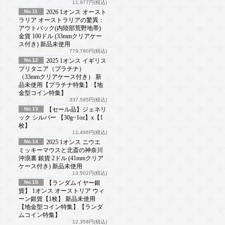
11,977円(税込)
No.11
2026 1オンス オースト
ラリア オーストラリアの驚異：
アウトバック(内陸部荒野地帯)
金貨 100ドル (33mmクリアケー
ス付き) 新品未使用
779,780円(税込)
No.12
2025 1オンス イギリス
ブリタニア（プラチナ）
（33mmクリアケース付き） 新
品未使用【プラチナ特集】【地
金型コイン特集】
337,585円(税込)
No.13
【セール品】ジェネリ
ック シルバー 【30g~1oz】x【1
枚】
11,496円(税込)
No.14
2025 1オンス ニウエ
ミッキーマウスと北斎の神奈川
沖浪裏 銀貨 2ドル (41mmクリア
ケース付き) 新品未使用
13,502円(税込)
No.15
【ランダムイヤー銀
貨】 1オンス オーストリア ウィ
ーン銀貨【1枚】 新品未使用
【地金型コイン特集】【ランダ
ムコイン特集】
12,358円(税込)