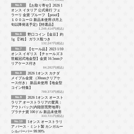
No.5
【お取り寄せ】2026 1
オンス イタリア 公式発行 フェ
ラーリ 金貨 プルーフ 【proof】
１００ユーロ 新品未使用 (8月上
旬以降発送予定)【特選品】
1,246,414円(税込)
No.6
野口コイン【金豆】約
1g 【5粒】 ガラス瓶つき
132,247円(税込)
No.7
【セール品】2023 1/10
オンス イギリス 【チャールズ３
世戴冠式地金型】金貨 16.5mmク
リアケース付き
84,282円(税込)
No.8
2026 1オンス カナダ
メイプル金貨 （30mmクリアケ
ース付き） 新品未使用【地金型
コイン特集】
789,373円(税込)
No.9
2026 1オンス オースト
ラリア オーストラリアの驚異：
アウトバック(内陸部荒野地帯)
プラチナ貨 100ドル 新品未使用
333,721円(税込)
No.10
1オンス オーストラリ
ア パース・ミント製 カンガルー
シルバーバー 99.99%