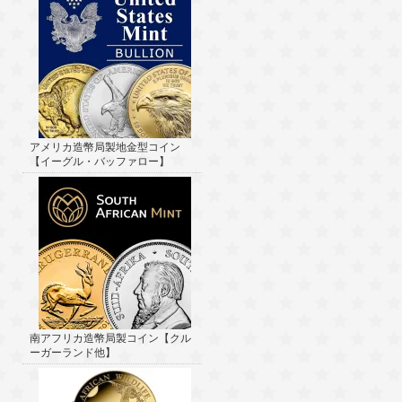
アメリカ造幣局製地金型コイン
【イーグル・バッファロー】
南アフリカ造幣局製コイン【クル
ーガーランド他】