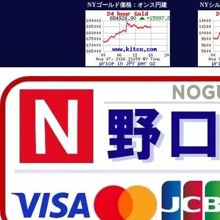
NYゴールド価格：オンス円建
NYシ