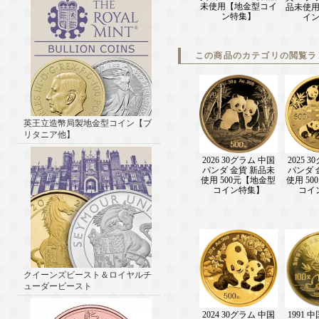
未使用【地金型コイ
品未使
ン特集】
イ
この商品のカテゴリの閲覧ラ
英王立造幣局製地金型コイン【ブ
リタニア他】
2026 30グラム 中国
2025 
パンダ 金貨 新品未
パンダ 
使用 500元【地金型
使用 5
コイン特集】
コイ
クイーンズビースト＆ロイヤルチ
ューダービースト
2024 30グラム 中国
1991 