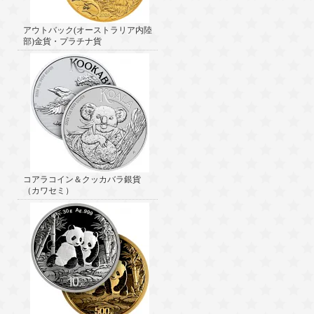
アウトバック(オーストラリア内陸
部)金貨・プラチナ貨
コアラコイン＆クッカバラ銀貨
（カワセミ）