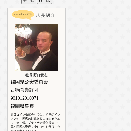
社長 野口貴志
福岡県公安委員会
古物営業許可
901012010071
福岡県警察
野口コイン株式会社では、将来のイン
フレや、国家の財政破綻に備えるため
に、金、銀、プラチナの輸入販売で、
日本国民の資産を少しでもお守りでき
ればと考えています。