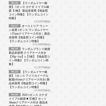
No.16
【ランダムイヤー銀
貨】 1オンス カナダ メイプル銀
貨【1枚】 新品未使用【地金型
コイン特集】【ランダムコイン
特集】
12,248円(税込)
No.17
オーストリア ウィー
ン金貨 1オンス ランダムイヤー
（37mmクリアケース付き）新品
未使用【地金型コイン特集】
【ランダムコイン特集】
774,298円(税込)
No.18
ランダムブランド銀貨
新品未使用 クリアケース付き
【30g~1oz】x【1枚】【地金型コ
イン特集】【ランダムコイン特
集】
11,797円(税込)
No.19
【ランダムイヤー銀
貨】 1オンス アメリカイーグル
銀貨(41mmクリアケース付き) 新
品未使用【地金型コイン特集】
【ランダムコイン特集】
12,469円(税込)
No.20
2026 1オンス カナダ
メイプル銀貨 ■【5枚】セット
38mmクリアケース付き 新品未