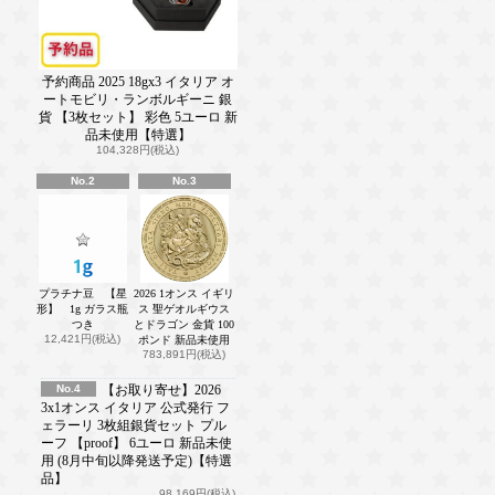
予約商品 2025 18gx3 イタリア オ
ートモビリ・ランボルギーニ 銀
貨 【3枚セット】 彩色 5ユーロ 新
品未使用【特選】
104,328円(税込)
No.2
No.3
プラチナ豆 【星
2026 1オンス イギリ
形】 1g ガラス瓶
ス 聖ゲオルギウス
つき
とドラゴン 金貨 100
12,421円(税込)
ポンド 新品未使用
783,891円(税込)
No.4
【お取り寄せ】2026
3x1オンス イタリア 公式発行 フ
ェラーリ 3枚組銀貨セット プル
ーフ 【proof】 6ユーロ 新品未使
用 (8月中旬以降発送予定)【特選
品】
98,169円(税込)