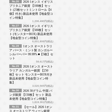
No.26
2026 1オンス イギリス
ブリタニア銀貨 【100枚】セッ
ト (25枚セットミントロール【4
個】付き) 新品未使用【地金型コ
イン特集】
1,206,490円(税込)
No.27
2026 1オンス イギリス
ブリタニア銀貨 【500枚】セッ
ト (モンスターBOX) 新品未使用
【地金型コイン特集】
6,001,806円(税込)
No.28
1オンス オーストラリ
ア パース・ミント製 カンガルー
シルバーバー 99.99% ■【5枚】セ
ット
59,617円(税込)
No.29
2026 1オンス オースト
ラリア カンガルー銀貨 【250
枚】セット モンスターBOX付き
新品未使用【地金型コイン特
集】
3,020,565円(税込)
No.30
2026 30グラム 中国 パ
ンダ銀貨 【150枚】セット 新品
未使用【地金型コイン特集】
1,819,361円(税込)
No.31
【セール】2026 1オン
ス オーストリア ウィーン銀貨