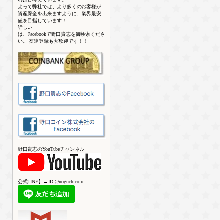
よって弊社では、より多くのお客様が
資産保全を出来ますように、業界最安
値を目指しています！
詳しい
は、Facebookで野口貴志を御検索くださ
い。 友達登録も大歓迎です！！
野口貴志のYouTubeチャンネル
公式LINE】→ID:@noguchicoin