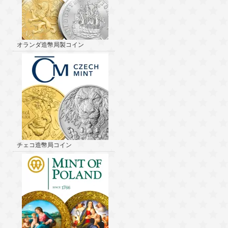
オランダ造幣局製コイン
チェコ造幣局コイン