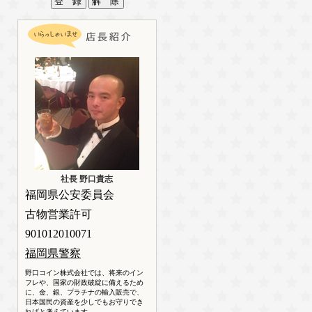
社長 野口貴志
福岡県公安委員会
古物営業許可
901012010071
福岡県警察
野口コイン株式会社では、将来のイン
フレや、国家の財政破綻に備えるため
に、金、銀、プラチナの輸入販売で、
日本国民の資産を少しでもお守りでき
ればと考えています。