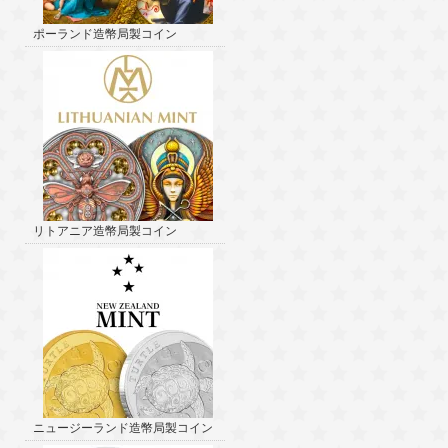
ポーランド造幣局製コイン
リトアニア造幣局製コイン
ニュージーランド造幣局製コイン