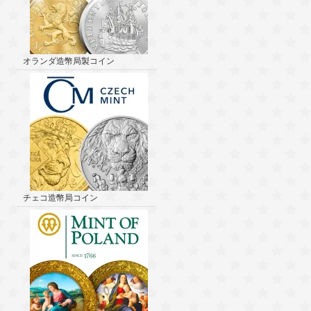
オランダ造幣局製コイン
チェコ造幣局コイン