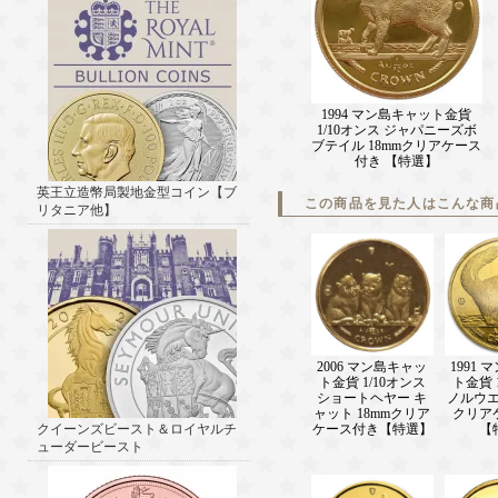
1994 マン島キャット金貨
1/10オンス ジャパニーズボ
ブテイル 18mmクリアケース
付き 【特選】
英王立造幣局製地金型コイン【ブ
この商品を見た人はこんな商
リタニア他】
2006 マン島キャッ
1991
ト金貨 1/10オンス
ト金貨 
ショートヘヤー キ
ノルウエ
ャット 18mmクリア
クリア
ケース付き【特選】
【
クイーンズビースト＆ロイヤルチ
ューダービースト