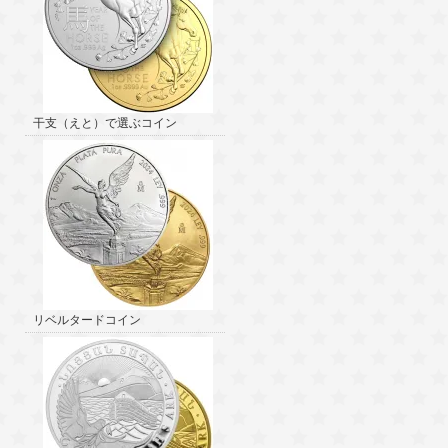
干支（えと）で選ぶコイン
リベルタードコイン