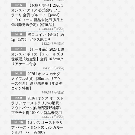
No.5
【お取り寄せ】2026 1
オンス イタリア 公式発行 フェ
ラーリ 金貨 プルーフ 【proof】
１００ユーロ 新品未使用 (8月上
旬以降発送予定)【特選品】
1,246,414円(税込)
No.6
野口コイン【金豆】約
1g 【5粒】 ガラス瓶つき
132,247円(税込)
No.7
【セール品】2023 1/10
オンス イギリス 【チャールズ３
世戴冠式地金型】金貨 16.5mmク
リアケース付き
84,282円(税込)
No.8
2026 1オンス カナダ
メイプル金貨 （30mmクリアケ
ース付き） 新品未使用【地金型
コイン特集】
789,373円(税込)
No.9
2026 1オンス オースト
ラリア オーストラリアの驚異：
アウトバック(内陸部荒野地帯)
プラチナ貨 100ドル 新品未使用
333,721円(税込)
No.10
1オンス オーストラリ
ア パース・ミント製 カンガルー
シルバーバー 99.99%