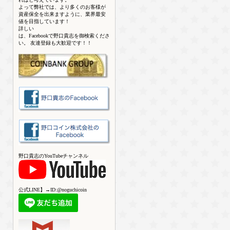
よって弊社では、より多くのお客様が
資産保全を出来ますように、業界最安
値を目指しています！
詳しい
は、Facebookで野口貴志を御検索くださ
い。 友達登録も大歓迎です！！
野口貴志のYouTubeチャンネル
公式LINE】→ID:@noguchicoin