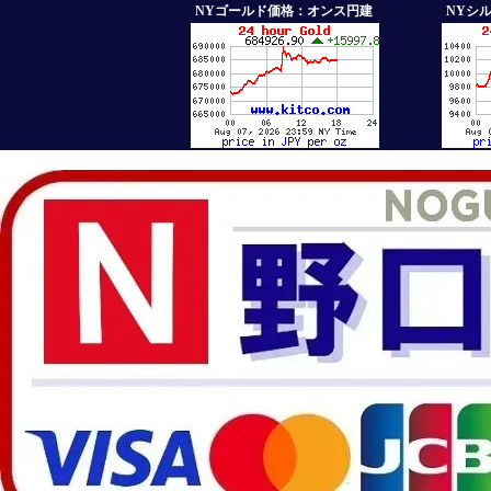
NYゴールド価格：オンス円建
NYシ