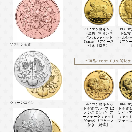
2002 マン島キャッ
1989
ト金貨 1/10オンス
ト金貨 
ベンガルキャット
ペルシャ
18mmクリアケース
リアケ
ソブリン金貨
付き【特選】
この商品のカテゴリの閲覧ラ
ウィーンコイン
1997 マン島キャッ
1997
ト金貨 プルーフ 1/2
ト金貨 1
オンス ロングヘア
ングヘ
ースモークキャット
キャット
30mmクリアケース
アケー
付き 【特選】