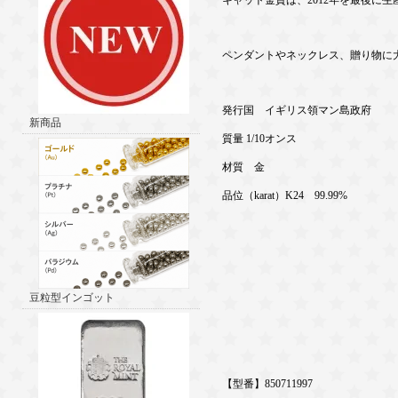
キャット金貨は、2012年を最後に
ペンダントやネックレス、贈り物に
発行国 イギリス領マン島政府
新商品
質量 1/10オンス
材質 金
品位（karat）K24 99.99%
豆粒型インゴット
【型番】850711997