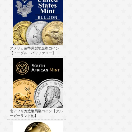
アメリカ造幣局製地金型コイン
【イーグル・バッファロー】
南アフリカ造幣局製コイン【クル
ーガーランド他】