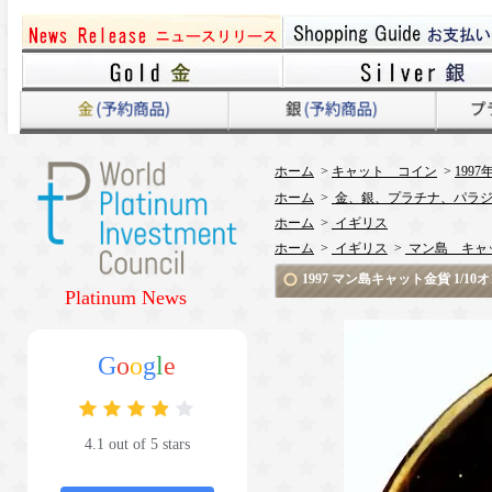
ホーム
>
キャット コイン
>
1997
ホーム
>
金、銀、プラチナ、パラジ
ホーム
>
イギリス
ホーム
>
イギリス
>
マン島 キャ
1997 マン島キャット金貨 1/
Platinum News
G
o
o
g
l
e
4.1 out of 5 stars