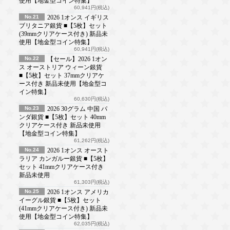
使用【地金型コイン特集】
60,941円(税込)
No.21
2026 1オンス イギリス
ブリタニア銀貨 ■【5枚】セット
(39mmクリアケース付き) 新品未
使用【地金型コイン特集】
60,941円(税込)
No.22
【セール】2026 1オン
ス オーストリア ウィーン銀貨
■【5枚】セット 37mmクリアケ
ース付き 新品未使用【地金型コ
イン特集】
60,630円(税込)
No.23
2026 30グラム 中国 パ
ンダ銀貨 ■【5枚】セット 40mm
クリアケース付き 新品未使用
【地金型コイン特集】
61,262円(税込)
No.24
2026 1オンス オースト
ラリア カンガルー銀貨 ■【5枚】
セット 41mmクリアケース付き
新品未使用
61,303円(税込)
No.25
2026 1オンス アメリカ
イーグル銀貨 ■【5枚】セット
(41mmクリアケース付き) 新品未
使用【地金型コイン特集】
62,035円(税込)