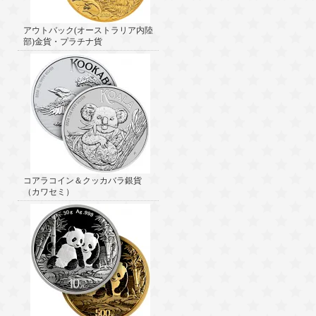
アウトバック(オーストラリア内陸
部)金貨・プラチナ貨
コアラコイン＆クッカバラ銀貨
（カワセミ）