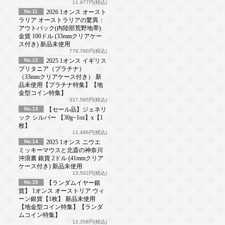
11,977円(税込)
No.11
2026 1オンス オースト
ラリア オーストラリアの驚異：
アウトバック(内陸部荒野地帯)
金貨 100ドル (33mmクリアケー
ス付き) 新品未使用
779,780円(税込)
No.12
2025 1オンス イギリス
ブリタニア（プラチナ）
（33mmクリアケース付き） 新
品未使用【プラチナ特集】【地
金型コイン特集】
337,585円(税込)
No.13
【セール品】ジェネリ
ック シルバー 【30g~1oz】x【1
枚】
11,496円(税込)
No.14
2025 1オンス ニウエ
ミッキーマウスと北斎の神奈川
沖浪裏 銀貨 2ドル (41mmクリア
ケース付き) 新品未使用
13,502円(税込)
No.15
【ランダムイヤー銀
貨】 1オンス オーストリア ウィ
ーン銀貨【1枚】 新品未使用
【地金型コイン特集】【ランダ
ムコイン特集】
12,358円(税込)