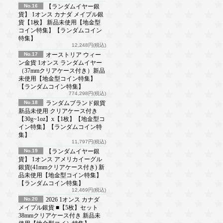
No.16
【ランダムイヤー銀
貨】 1オンス カナダ メイプル銀
貨【1枚】 新品未使用【地金型
コイン特集】【ランダムコイン
特集】
12,248円(税込)
No.17
オーストリア ウィー
ン金貨 1オンス ランダムイヤー
（37mmクリアケース付き）新品
未使用【地金型コイン特集】
【ランダムコイン特集】
774,298円(税込)
No.18
ランダムブランド銀貨
新品未使用 クリアケース付き
【30g~1oz】x【1枚】【地金型コ
イン特集】【ランダムコイン特
集】
11,797円(税込)
No.19
【ランダムイヤー銀
貨】 1オンス アメリカイーグル
銀貨(41mmクリアケース付き) 新
品未使用【地金型コイン特集】
【ランダムコイン特集】
12,469円(税込)
No.20
2026 1オンス カナダ
メイプル銀貨 ■【5枚】セット
38mmクリアケース付き 新品未