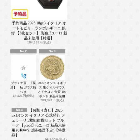
予約商品 2025 18gx3 イタリア オ
ートモビリ・ランボルギーニ 銀
貨 【3枚セット】 彩色 5ユーロ 新
品未使用【特選】
104,328円(税込)
No.2
No.3
プラチナ豆 【星
2026 1オンス イギリ
形】 1g ガラス瓶
ス 聖ゲオルギウス
つき
とドラゴン 金貨 100
12,421円(税込)
ポンド 新品未使用
783,891円(税込)
No.4
【お取り寄せ】2026
3x1オンス イタリア 公式発行 フ
ェラーリ 3枚組銀貨セット プル
ーフ 【proof】 6ユーロ 新品未使
用 (8月中旬以降発送予定)【特選
品】
98,169円(税込)