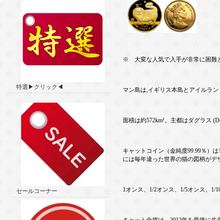
※ 大変な人気で入手が非常に困難
特選▶クリック◀
マン島は,イギリス本島とアイルラ
面積は約572km²。主都はダグラス (Dou
キャットコイン（金純度99.99％
には毎年違った世界の猫の図柄がデザ
1オンス、1/2オンス、1/5オンス、1
セールコーナー