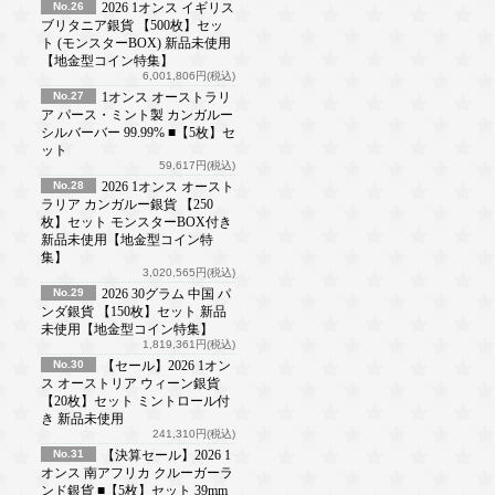
No.26
2026 1オンス イギリス
ブリタニア銀貨 【500枚】セッ
ト (モンスターBOX) 新品未使用
【地金型コイン特集】
6,001,806円(税込)
No.27
1オンス オーストラリ
ア パース・ミント製 カンガルー
シルバーバー 99.99% ■【5枚】セ
ット
59,617円(税込)
No.28
2026 1オンス オースト
ラリア カンガルー銀貨 【250
枚】セット モンスターBOX付き
新品未使用【地金型コイン特
集】
3,020,565円(税込)
No.29
2026 30グラム 中国 パ
ンダ銀貨 【150枚】セット 新品
未使用【地金型コイン特集】
1,819,361円(税込)
No.30
【セール】2026 1オン
ス オーストリア ウィーン銀貨
【20枚】セット ミントロール付
き 新品未使用
241,310円(税込)
No.31
【決算セール】2026 1
オンス 南アフリカ クルーガーラ
ンド銀貨 ■【5枚】セット 39mm