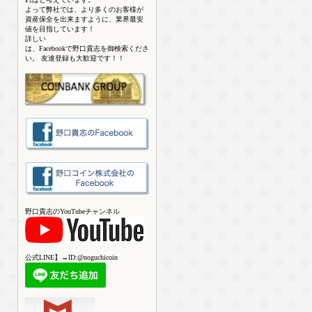
よって弊社では、より多くのお客様が
資産保全を出来ますように、業界最安
値を目指しています！
詳しい
は、Facebookで野口貴志を御検索くださ
い。 友達登録も大歓迎です！！
野口貴志のYouTubeチャンネル
公式LINE】→ID:@noguchicoin