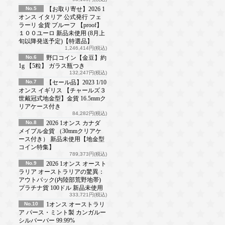
No.5
【お取り寄せ】2026 1
オンス イタリア 公式発行 フェ
ラーリ 金貨 プルーフ 【proof】
１００ユーロ 新品未使用 (8月上
旬以降発送予定)【特選品】
1,246,414円(税込)
No.6
野口コイン【金豆】約
1g 【5粒】 ガラス瓶つき
132,247円(税込)
No.7
【セール品】2023 1/10
オンス イギリス 【チャールズ３
世戴冠式地金型】金貨 16.5mmク
リアケース付き
84,282円(税込)
No.8
2026 1オンス カナダ
メイプル金貨 （30mmクリアケ
ース付き） 新品未使用【地金型
コイン特集】
789,373円(税込)
No.9
2026 1オンス オースト
ラリア オーストラリアの驚異：
アウトバック(内陸部荒野地帯)
プラチナ貨 100ドル 新品未使用
333,721円(税込)
No.10
1オンス オーストラリ
ア パース・ミント製 カンガルー
シルバーバー 99.99%