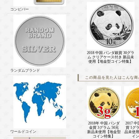
コンビバー
2018 中国 パンダ銀貨 30グラ
ム クリアケース付き 新品未
使用【地金型コイン特集】
ランダムブランド
この商品を見た人はこんな商
2018年 中国 パンダ
2017 
金貨 3グラム 50元
貨 1グラ
ワールドコイン
新品未使用【地金型
品未使
コイン特集】
イ