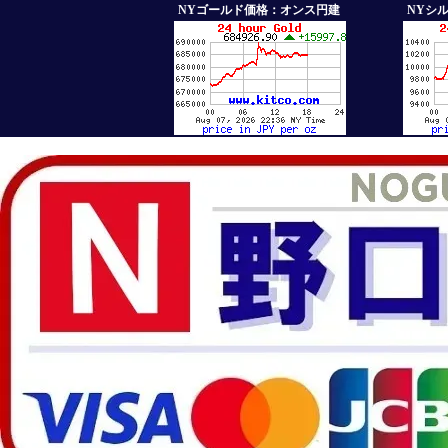
NYゴールド価格：オンス円建
NYシ