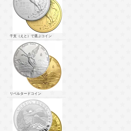
干支（えと）で選ぶコイン
リベルタードコイン