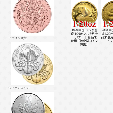
1999 中国 パンダ金
2000 
貨 1/20オンス 5元 ラ
貨 1/20
ージデート 新品未
品未使
ソブリン金貨
使用【地金型コイン
イ
特集】
ウィーンコイン