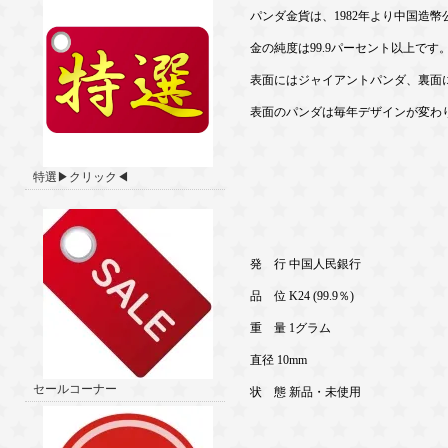
パンダ金貨は、1982年より中国造
金の純度は99.9パーセント以上です
表面にはジャイアントパンダ、裏面
表面のパンダは毎年デザインが変わ
特選▶クリック◀
発 行 中国人民銀行
品 位 K24 (99.9％)
重 量 1グラム
直径 10mm
セールコーナー
状 態 新品・未使用