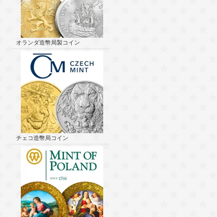
オランダ造幣局製コイン
チェコ造幣局コイン