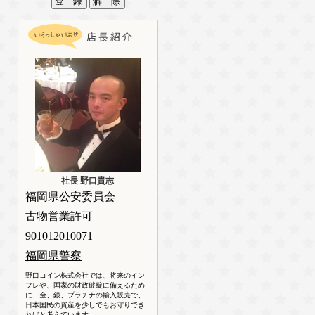
社長 野口貴志
福岡県公安委員会
古物営業許可
901012010071
福岡県警察
野口コイン株式会社では、将来のイン
フレや、国家の財政破綻に備えるため
に、金、銀、プラチナの輸入販売で、
日本国民の資産を少しでもお守りでき
ればと考えています。