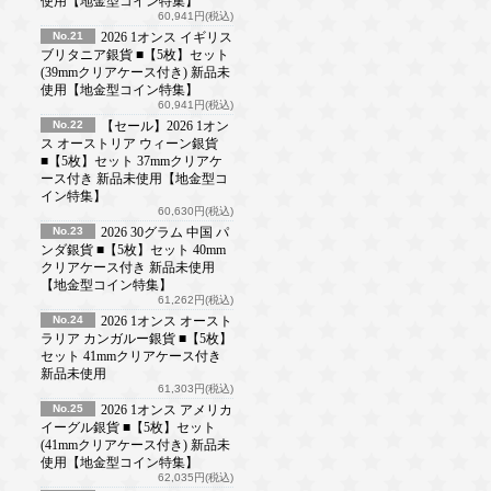
使用【地金型コイン特集】
60,941円(税込)
No.21
2026 1オンス イギリス
ブリタニア銀貨 ■【5枚】セット
(39mmクリアケース付き) 新品未
使用【地金型コイン特集】
60,941円(税込)
No.22
【セール】2026 1オン
ス オーストリア ウィーン銀貨
■【5枚】セット 37mmクリアケ
ース付き 新品未使用【地金型コ
イン特集】
60,630円(税込)
No.23
2026 30グラム 中国 パ
ンダ銀貨 ■【5枚】セット 40mm
クリアケース付き 新品未使用
【地金型コイン特集】
61,262円(税込)
No.24
2026 1オンス オースト
ラリア カンガルー銀貨 ■【5枚】
セット 41mmクリアケース付き
新品未使用
61,303円(税込)
No.25
2026 1オンス アメリカ
イーグル銀貨 ■【5枚】セット
(41mmクリアケース付き) 新品未
使用【地金型コイン特集】
62,035円(税込)