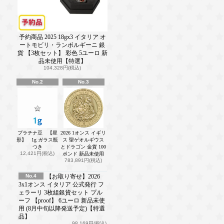
予約商品 2025 18gx3 イタリア オ
ートモビリ・ランボルギーニ 銀
貨 【3枚セット】 彩色 5ユーロ 新
品未使用【特選】
104,328円(税込)
No.2
No.3
プラチナ豆 【星
2026 1オンス イギリ
形】 1g ガラス瓶
ス 聖ゲオルギウス
つき
とドラゴン 金貨 100
12,421円(税込)
ポンド 新品未使用
783,891円(税込)
No.4
【お取り寄せ】2026
3x1オンス イタリア 公式発行 フ
ェラーリ 3枚組銀貨セット プル
ーフ 【proof】 6ユーロ 新品未使
用 (8月中旬以降発送予定)【特選
品】
98,169円(税込)