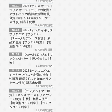
11,977円(税込)
No.11
2026 1オンス オースト
ラリア オーストラリアの驚異：
アウトバック(内陸部荒野地帯)
金貨 100ドル (33mmクリアケー
ス付き) 新品未使用
779,780円(税込)
No.12
2025 1オンス イギリス
ブリタニア（プラチナ）
（33mmクリアケース付き） 新
品未使用【プラチナ特集】【地
金型コイン特集】
337,585円(税込)
No.13
【セール品】ジェネリ
ック シルバー 【30g~1oz】x【1
枚】
11,496円(税込)
No.14
2025 1オンス ニウエ
ミッキーマウスと北斎の神奈川
沖浪裏 銀貨 2ドル (41mmクリア
ケース付き) 新品未使用
13,502円(税込)
No.15
【ランダムイヤー銀
貨】 1オンス オーストリア ウィ
ーン銀貨【1枚】 新品未使用
【地金型コイン特集】【ランダ
ムコイン特集】
12,358円(税込)