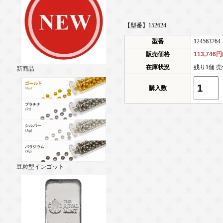
【型番】152624
型番
124563764
販売価格
113,746
在庫状況
残り1個 売
新商品
購入数
豆粒型インゴット