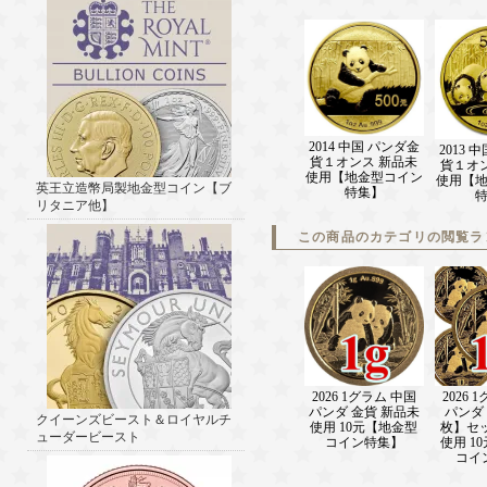
2014 中国 パンダ金
2013 
貨１オンス 新品未
貨１オ
使用【地金型コイン
使用【
英王立造幣局製地金型コイン【ブ
特集】
リタニア他】
この商品のカテゴリの閲覧ラ
2026 1グラム 中国
2026 
パンダ 金貨 新品未
パンダ 
クイーンズビースト＆ロイヤルチ
使用 10元【地金型
枚】セ
ューダービースト
コイン特集】
使用 1
コイ