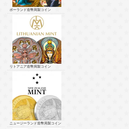
ポーランド造幣局製コイン
リトアニア造幣局製コイン
ニュージーランド造幣局製コイン