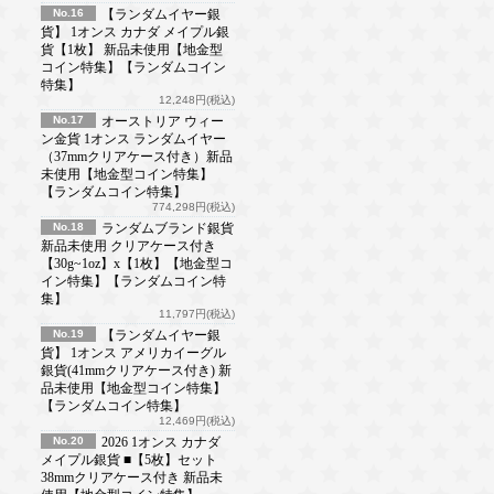
No.16
【ランダムイヤー銀
貨】 1オンス カナダ メイプル銀
貨【1枚】 新品未使用【地金型
コイン特集】【ランダムコイン
特集】
12,248円(税込)
No.17
オーストリア ウィー
ン金貨 1オンス ランダムイヤー
（37mmクリアケース付き）新品
未使用【地金型コイン特集】
【ランダムコイン特集】
774,298円(税込)
No.18
ランダムブランド銀貨
新品未使用 クリアケース付き
【30g~1oz】x【1枚】【地金型コ
イン特集】【ランダムコイン特
集】
11,797円(税込)
No.19
【ランダムイヤー銀
貨】 1オンス アメリカイーグル
銀貨(41mmクリアケース付き) 新
品未使用【地金型コイン特集】
【ランダムコイン特集】
12,469円(税込)
No.20
2026 1オンス カナダ
メイプル銀貨 ■【5枚】セット
38mmクリアケース付き 新品未