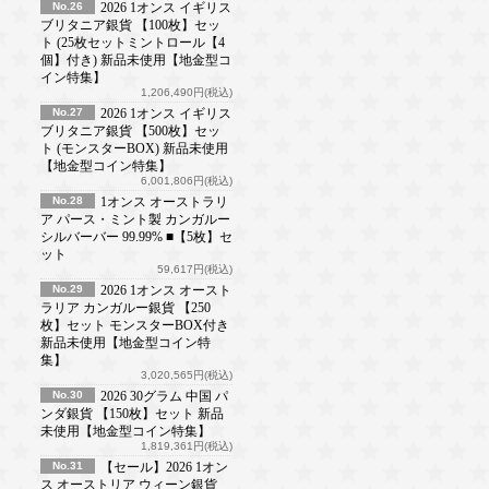
No.26
2026 1オンス イギリス
ブリタニア銀貨 【100枚】セッ
ト (25枚セットミントロール【4
個】付き) 新品未使用【地金型コ
イン特集】
1,206,490円(税込)
No.27
2026 1オンス イギリス
ブリタニア銀貨 【500枚】セッ
ト (モンスターBOX) 新品未使用
【地金型コイン特集】
6,001,806円(税込)
No.28
1オンス オーストラリ
ア パース・ミント製 カンガルー
シルバーバー 99.99% ■【5枚】セ
ット
59,617円(税込)
No.29
2026 1オンス オースト
ラリア カンガルー銀貨 【250
枚】セット モンスターBOX付き
新品未使用【地金型コイン特
集】
3,020,565円(税込)
No.30
2026 30グラム 中国 パ
ンダ銀貨 【150枚】セット 新品
未使用【地金型コイン特集】
1,819,361円(税込)
No.31
【セール】2026 1オン
ス オーストリア ウィーン銀貨