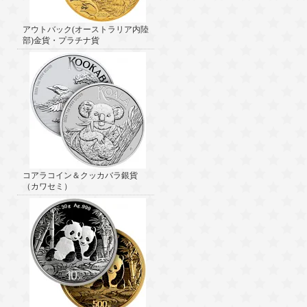
アウトバック(オーストラリア内陸
部)金貨・プラチナ貨
コアラコイン＆クッカバラ銀貨
（カワセミ）