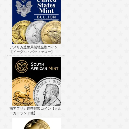
アメリカ造幣局製地金型コイン
【イーグル・バッファロー】
南アフリカ造幣局製コイン【クル
ーガーランド他】